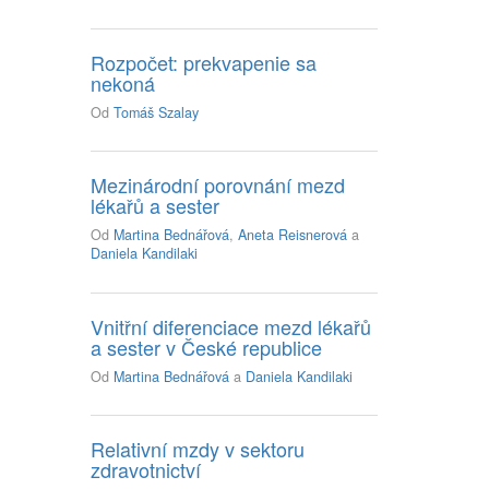
Rozpočet: prekvapenie sa
nekoná
Od
Tomáš Szalay
Mezinárodní porovnání mezd
lékařů a sester
Od
Martina Bednářová
,
Aneta Reisnerová
a
Daniela Kandilaki
Vnitřní diferenciace mezd lékařů
a sester v České republice
Od
Martina Bednářová
a
Daniela Kandilaki
Relativní mzdy v sektoru
zdravotnictví