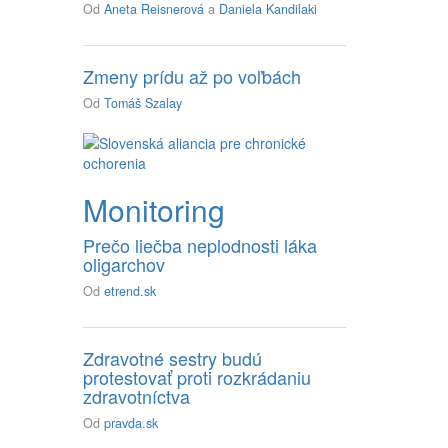
Od
Aneta Reisnerová
a
Daniela Kandilaki
Zmeny prídu až po voľbách
Od
Tomáš Szalay
Monitoring
Prečo liečba neplodnosti láka
oligarchov
Od
etrend.sk
Zdravotné sestry budú
protestovať proti rozkrádaniu
zdravotníctva
Od
pravda.sk