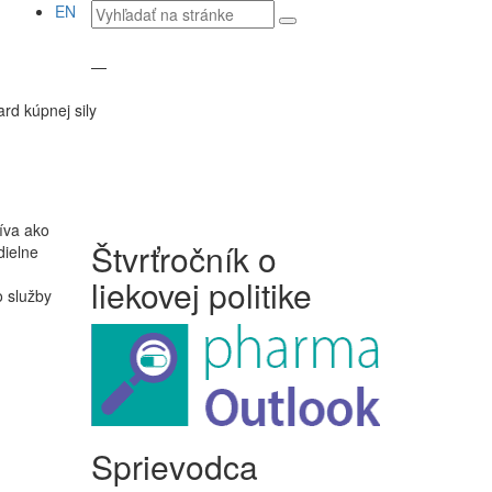
Vyhľadávaný
EN
text
—
rd kúpnej sily
íva ako
Štvrťročník o
dielne
liekovej politike
o služby
Sprievodca