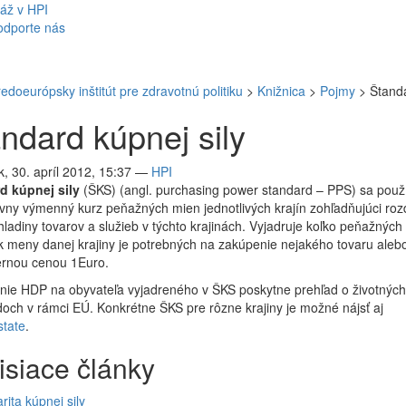
áž v HPI
odporte nás
redoeurópsky inštitút pre zdravotnú politiku
>
Knižnica
>
Pojmy
>
Štanda
ndard kúpnej sily
, 30. apríl 2012, 15:37
—
HPI
d kúpnej sily
(ŠKS) (angl. purchasing power standard – PPS) sa použ
ívny výmenný kurz peňažných mien jednotlivých krajín zohľadňujúci roz
ladiny tovarov a služieb v týchto krajinách. Vyjadruje koľko peňažných
k meny danej krajiny je potrebných na zakúpenie nejakého tovaru aleb
ernou cenou 1Euro.
nie HDP na obyvateľa vyjadreného v ŠKS poskytne prehľad o životných
och v rámci EÚ. Konkrétne ŠKS pre rôzne krajiny je možné nájsť aj
state
.
isiace články
rita kúpnej sily