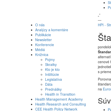
St
P
„
”
—
O nás
HPI - St
Analýzy a komentáre
Šta
Publikácie
Newsletter
Konferencie
pondelok
Médiá
Štandar
Knižnica
alternat
Pojmy
cenové h
Skratky
jednotie
Kto je kto
s priem
Inštitúcie
Porovna
Legislatíva
štandard
Dáta
na
Euro
Prednášky
Health in Transition
Súv
Health Management Academy
Health Research and Consulting
CEE Health Policy Network
Pa