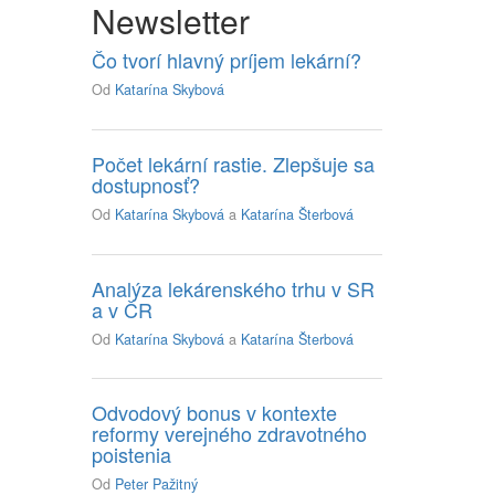
Newsletter
Čo tvorí hlavný príjem lekární?
Od
Katarína Skybová
Počet lekární rastie. Zlepšuje sa
dostupnosť?
Od
Katarína Skybová
a
Katarína Šterbová
Analýza lekárenského trhu v SR
a v ČR
Od
Katarína Skybová
a
Katarína Šterbová
Odvodový bonus v kontexte
reformy verejného zdravotného
poistenia
Od
Peter Pažitný