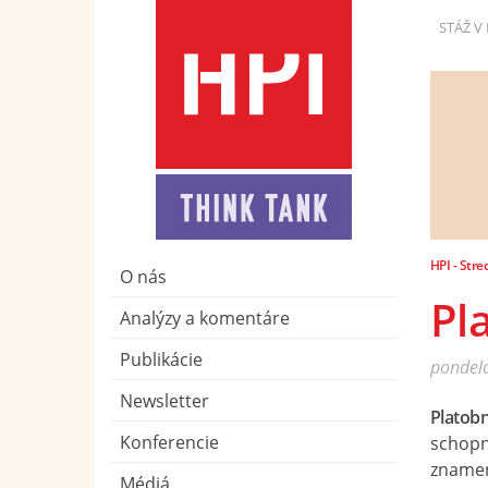
STÁŽ V 
HPI - Stre
O nás
Pl
Analýzy a komentáre
Publikácie
pondelo
Newsletter
Platob
Konferencie
schopn
znamen
Médiá