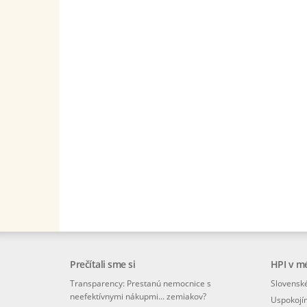
Prečítali sme si
HPI v m
Transparency: Prestanú nemocnice s
Slovenské
neefektívnymi nákupmi... zemiakov?
Uspokojí