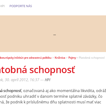
HPI
PODPORTE NÁS
—
doeurópsky inštitút pre zdravotnú politiku
>
Knižnica
>
Pojmy
>
Platobná schopnosť
atobná schopnosť
k, 30. apríl 2012, 16:37
—
HPI
ná schopnosť
, označovaná aj ako momentálna likvidita, odrá
osť podniku uhradiť v danom termíne splatné záväzky, čo
á, že podnik k príslušnému dňu splatnosti musí mať viac