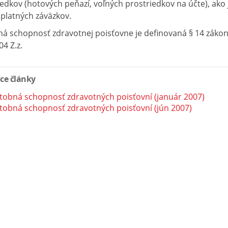
edkov (hotových peňazí, voľných prostriedkov na účte), ako 
platných záväzkov.
ná schopnosť zdravotnej poisťovne je definovaná § 14 záko
04 Z.z.
ace články
tobná schopnosť zdravotných poisťovní (január 2007)
tobná schopnosť zdravotných poisťovní (jún 2007)