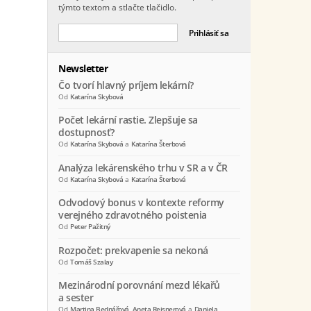
týmto textom a stlačte tlačidlo.
Newsletter
Čo tvorí hlavný príjem lekární?
Od
Katarína Skybová
Počet lekární rastie. Zlepšuje sa
dostupnosť?
Od
Katarína Skybová
a
Katarína Šterbová
Analýza lekárenského trhu v SR a v ČR
Od
Katarína Skybová
a
Katarína Šterbová
Odvodový bonus v kontexte reformy
verejného zdravotného poistenia
Od
Peter Pažitný
Rozpočet: prekvapenie sa nekoná
Od
Tomáš Szalay
Mezinárodní porovnání mezd lékařů
a sester
Od
Martina Bednářová
,
Aneta Reisnerová
a
Daniela