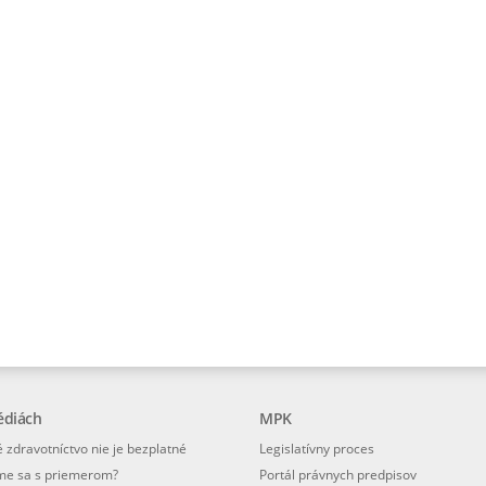
édiách
MPK
 zdravotníctvo nie je bezplatné
Legislatívny proces
me sa s priemerom?
Portál právnych predpisov