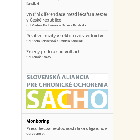
Kandilaki
Vnitřní diferenciace mezd lékařů a sester
v České republice
Od
Martina Bednářová
a
Daniela Kandilaki
Relativní mzdy v sektoru zdravotnictví
Od
Aneta Reisnerová
a
Daniela Kandilaki
Zmeny prídu až po voľbách
Od
Tomáš Szalay
Monitoring
Prečo liečba neplodnosti láka oligarchov
Od
etrend.sk