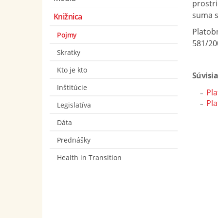
prostri
suma s
Knižnica
Platob
Pojmy
581/20
Skratky
Kto je kto
Súvisi
Inštitúcie
Pla
Pla
Legislatíva
Dáta
Prednášky
Health in Transition