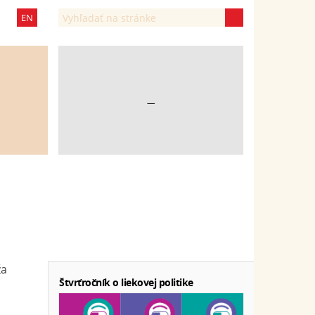
EN
—
ža
Štvrťročník o liekovej politike