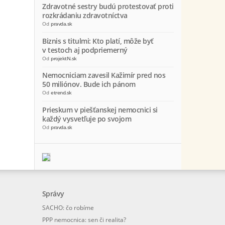
Zdravotné sestry budú protestovať proti
rozkrádaniu zdravotníctva
Od
pravda.sk
Biznis s titulmi: Kto platí, môže byť
v testoch aj podpriemerný
Od
projektN.sk
Nemocniciam zavesil Kažimír pred nos
50 miliónov. Bude ich pánom
Od
etrend.sk
Prieskum v piešťanskej nemocnici si
každý vysvetľuje po svojom
Od
pravda.sk
Správy
SACHO: čo robíme
PPP nemocnica: sen či realita?