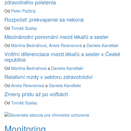
zdravotného poistenia
Od
Peter Pažitný
Rozpočet: prekvapenie sa nekoná
Od
Tomáš Szalay
Mezinárodní porovnání mezd lékařů a sester
Od
Martina Bednářová
,
Aneta Reisnerová
a
Daniela Kandilaki
Vnitřní diferenciace mezd lékařů a sester v České
republice
Od
Martina Bednářová
a
Daniela Kandilaki
Relativní mzdy v sektoru zdravotnictví
Od
Aneta Reisnerová
a
Daniela Kandilaki
Zmeny prídu až po voľbách
Od
Tomáš Szalay
Monitoring