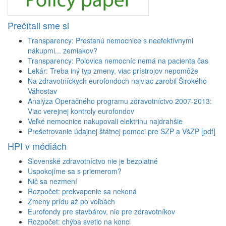
Prečítali sme si
Transparency: Prestanú nemocnice s neefektívnymi
nákupmi... zemiakov?
Transparency: Polovica nemocníc nemá na pacienta čas
Lekár: Treba iný typ zmeny, viac prístrojov nepomôže
Na zdravotníckych eurofondoch najviac zarobil Širokého
Váhostav
Analýza Operačného programu zdravotníctvo 2007-2013:
Viac verejnej kontroly eurofondov
Veľké nemocnice nakupovali elektrinu najdrahšie
Prešetrovanie údajnej štátnej pomoci pre SZP a VšZP [pdf]
HPI v médiách
Slovenské zdravotníctvo nie je bezplatné
Uspokojíme sa s priemerom?
Nič sa nezmení
Rozpočet: prekvapenie sa nekoná
Zmeny prídu až po voľbách
Eurofondy pre stavbárov, nie pre zdravotníkov
Rozpočet: chýba svetlo na konci