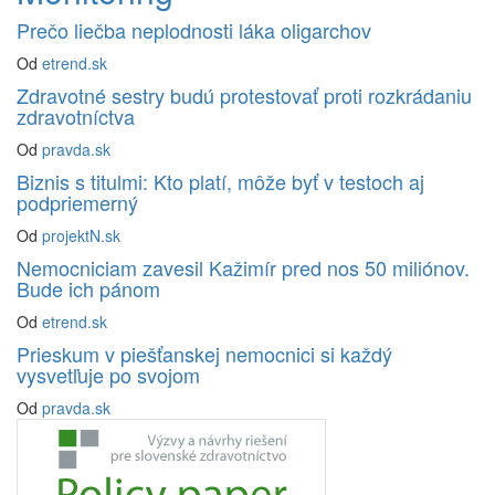
Prečo liečba neplodnosti láka oligarchov
Od
etrend.sk
Zdravotné sestry budú protestovať proti rozkrádaniu
zdravotníctva
Od
pravda.sk
Biznis s titulmi: Kto platí, môže byť v testoch aj
podpriemerný
Od
projektN.sk
Nemocniciam zavesil Kažimír pred nos 50 miliónov.
Bude ich pánom
Od
etrend.sk
Prieskum v piešťanskej nemocnici si každý
vysvetľuje po svojom
Od
pravda.sk