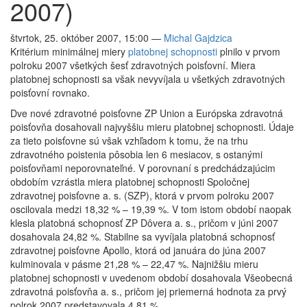
2007)
štvrtok, 25. október 2007, 15:00
—
Michal Gajdzica
Kritérium minimálnej miery
platobnej schopnosti
plnilo v prvom
polroku 2007 všetkých šesť zdravotných poisťovní. Miera
platobnej schopnosti sa však nevyvíjala u všetkých zdravotných
poisťovní rovnako.
Dve nové zdravotné poisťovne ZP Union a Európska zdravotná
poisťovňa dosahovali najvyššiu mieru platobnej schopnosti. Údaje
za tieto poisťovne sú však vzhľadom k tomu, že na trhu
zdravotného poistenia pôsobia len 6 mesiacov, s ostanými
poisťovňami neporovnateľné. V porovnaní s predchádzajúcim
obdobím vzrástla miera platobnej schopnosti Spoločnej
zdravotnej poisťovne a. s. (SZP), ktorá v prvom polroku 2007
oscilovala medzi 18,32 % – 19,39 %. V tom istom období naopak
klesla platobná schopnosť ZP Dôvera a. s., pričom v júni 2007
dosahovala 24,82 %. Stabilne sa vyvíjala platobná schopnosť
zdravotnej poisťovne Apollo, ktorá od januára do júna 2007
kulminovala v pásme 21,28 % – 22,47 %. Najnižšiu mieru
platobnej schopnosti v uvedenom období dosahovala Všeobecná
zdravotná poisťovňa a. s., pričom jej priemerná hodnota za prvý
polrok 2007 predstavovala 4,81 %.