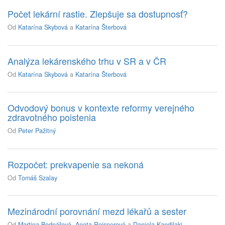
Počet lekární rastie. Zlepšuje sa dostupnosť?
Od
Katarína Skybová
a
Katarína Šterbová
Analýza lekárenského trhu v SR a v ČR
Od
Katarína Skybová
a
Katarína Šterbová
Odvodový bonus v kontexte reformy verejného
zdravotného poistenia
Od
Peter Pažitný
Rozpočet: prekvapenie sa nekoná
Od
Tomáš Szalay
Mezinárodní porovnání mezd lékařů a sester
Od
Martina Bednářová
,
Aneta Reisnerová
a
Daniela Kandilaki