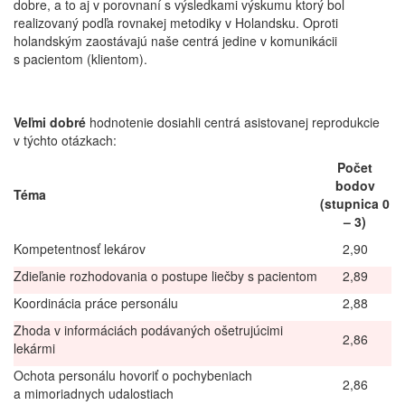
dobre, a to aj v porovnaní s výsledkami výskumu ktorý bol
realizovaný podľa rovnakej metodiky v Holandsku. Oproti
holandským zaostávajú naše centrá jedine v komunikácii
s pacientom (klientom).
Veľmi dobré
hodnotenie dosiahli centrá asistovanej reprodukcie
v týchto otázkach:
Počet
bodov
Téma
(stupnica 0
– 3)
Kompetentnosť lekárov
2,90
Zdieľanie rozhodovania o postupe liečby s pacientom
2,89
Koordinácia práce personálu
2,88
Zhoda v informáciách podávaných ošetrujúcimi
2,86
lekármi
Ochota personálu hovoriť o pochybeniach
2,86
a mimoriadnych udalostiach