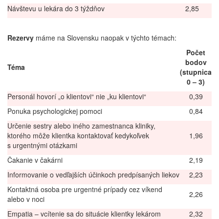
Návštevu u lekára do 3 týždňov
2,85
Rezervy
máme na Slovensku naopak v týchto témach:
Počet
bodov
Téma
(stupnica
0 – 3)
Personál hovorí „o klientovi“ nie „ku klientovi“
0,39
Ponuka psychologickej pomoci
0,84
Určenie sestry alebo iného zamestnanca kliniky,
ktorého môže klientka kontaktovať kedykoľvek
1,96
s urgentnými otázkami
Čakanie v čakárni
2,19
Informovanie o vedľajších účinkoch predpísaných liekov
2,23
Kontaktná osoba pre urgentné prípady cez víkend
2,26
alebo v noci
Empatia – vcítenie sa do situácie klientky lekárom
2,32