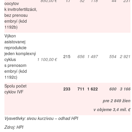
850,00 €
17
52
118
44
231
oocytov
k invitrofertilizácii,
bez prenosu
embryí (kód
1192b)
Výkon
asistovanej
reprodukcie
jeden komplexný
215
656
1 497
554
2 921
cyklus
1 100,00 €
s prenosom
embryí (kód
1192c)
Spolu počet
233
711
1 622
600
3 166
cyklov IVF
pre
2 849 žien
v objeme 3,4 mil. €
Vysvetlivky: sivou kurzívou – odhad HPI
Zdroj: HPI