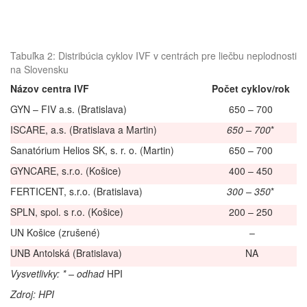
Tabuľka 2: Distribúcia cyklov IVF v centrách pre liečbu neplodnosti
na Slovensku
Názov centra IVF
Počet cyklov/rok
GYN – FIV a.s. (Bratislava)
650 – 700
ISCARE, a.s. (Bratislava a Martin)
650 – 700
*
Sanatórium Helios SK, s. r. o. (Martin)
650 – 700
GYNCARE, s.r.o. (Košice)
400 – 450
FERTICENT, s.r.o. (Bratislava)
300 – 350
*
SPLN, spol. s r.o. (Košice)
200 – 250
UN Košice (zrušené)
–
UNB Antolská (Bratislava)
NA
Vysvetlivky: * – odhad
HPI
Zdroj: HPI