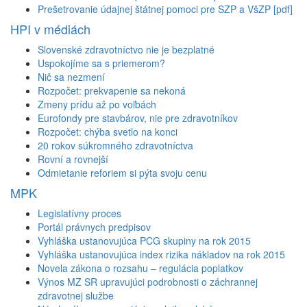
Prešetrovanie údajnej štátnej pomoci pre SZP a VšZP [pdf]
HPI v médiách
Slovenské zdravotníctvo nie je bezplatné
Uspokojíme sa s priemerom?
Nič sa nezmení
Rozpočet: prekvapenie sa nekoná
Zmeny prídu až po voľbách
Eurofondy pre stavbárov, nie pre zdravotníkov
Rozpočet: chýba svetlo na konci
20 rokov súkromného zdravotníctva
Rovní a rovnejší
Odmietanie reforiem si pýta svoju cenu
MPK
Legislatívny proces
Portál právnych predpisov
Vyhláška ustanovujúca PCG skupiny na rok 2015
Vyhláška ustanovujúca index rizika nákladov na rok 2015
Novela zákona o rozsahu – regulácia poplatkov
Výnos MZ SR upravujúci podrobnosti o záchrannej
zdravotnej službe