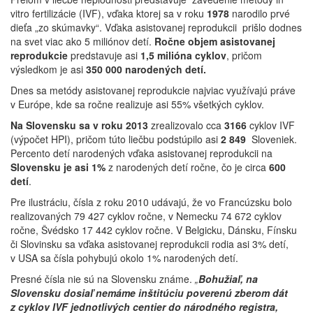
vitro fertilizácie (IVF), vďaka ktorej sa v roku
1978
narodilo prvé
dieťa „zo skúmavky“. Vďaka asistovanej reprodukcii prišlo dodnes
na svet viac ako 5 miliónov detí.
Ročne objem asistovanej
reprodukcie
predstavuje asi
1,5 milióna cyklov
, pričom
výsledkom je asi
350 000 narodených detí.
Dnes sa metódy asistovanej reprodukcie najviac využívajú práve
v Európe, kde sa ročne realizuje asi 55% všetkých cyklov.
Na Slovensku sa v roku 2013
zrealizovalo cca
3166
cyklov IVF
(výpočet HPI), pričom túto liečbu podstúpilo asi
2 849
Sloveniek.
Percento detí narodených vďaka asistovanej reprodukcii na
Slovensku je asi 1%
z narodených detí ročne, čo je circa
600
detí
.
Pre ilustráciu, čísla z roku 2010 udávajú, že vo Francúzsku bolo
realizovaných 79 427 cyklov ročne, v Nemecku 74 672 cyklov
ročne, Švédsko 17 442 cyklov ročne. V Belgicku, Dánsku, Fínsku
či Slovinsku sa vďaka asistovanej reprodukcii rodia asi 3% detí,
v USA sa čísla pohybujú okolo 1% narodených detí.
Presné čísla nie sú na Slovensku známe.
„
Bohužiaľ, na
Slovensku dosiaľ nemáme inštitúciu poverenú zberom dát
z cyklov IVF jednotlivých centier do národného registra,