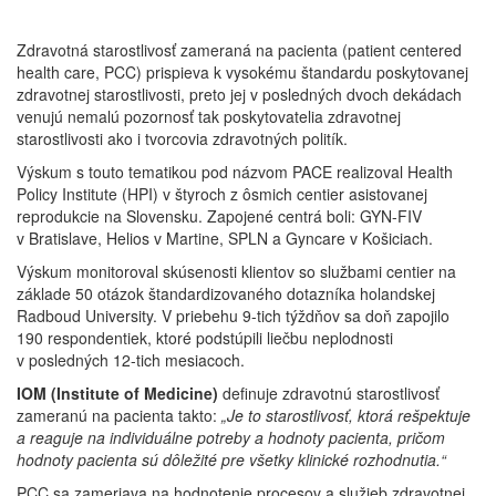
Zdravotná starostlivosť zameraná na pacienta (patient centered
health care, PCC) prispieva k vysokému štandardu poskytovanej
zdravotnej starostlivosti, preto jej v posledných dvoch dekádach
venujú nemalú pozornosť tak poskytovatelia zdravotnej
starostlivosti ako i tvorcovia zdravotných politík.
Výskum s touto tematikou pod názvom PACE realizoval Health
Policy Institute (HPI) v štyroch z ôsmich centier asistovanej
reprodukcie na Slovensku. Zapojené centrá boli: GYN-FIV
v Bratislave, Helios v Martine, SPLN a Gyncare v Košiciach.
Výskum monitoroval skúsenosti klientov so službami centier na
základe 50 otázok štandardizovaného dotazníka holandskej
Radboud University. V priebehu 9-tich týždňov sa doň zapojilo
190 respondentiek, ktoré podstúpili liečbu neplodnosti
v posledných 12-tich mesiacoch.
IOM
(Institute of Medicine)
definuje zdravotnú starostlivosť
zameranú na pacienta takto:
„Je to starostlivosť, ktorá rešpektuje
a reaguje na individuálne potreby a hodnoty pacienta, pričom
hodnoty pacienta sú dôležité pre všetky klinické rozhodnutia.“
PCC sa zameriava na hodnotenie procesov a služieb zdravotnej