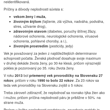
neidentifikovaná.
Príčiny a dôvody neplodnosti súvisia s:
vekom ženy i muža,
životným štýlom
(fajčenie, zlá výživa, nadváha, podváha,
stres, užívanie drog),
zdravotným stavom
(diabetes, poruchy štítnej žľazy,
nádorové ochorenia, neurologické ochorenia, vírusové
ochorenia, pohlavné choroby, a i.),
životným prostredím
(pesticídy, jedy)
Vek je považovaný za jeden z najdôležitejších determinanov
schopnosti počatia. Ženská plodnosť dosahuje svoje maximum
v druhej dekáde života ženy, po 30-ke klesá, pričom výraznejší
pokles je pozorovaný po 35. roku života ženy.
V roku
2013
bol
priemerný vek prvorodičky na Slovensku 27
rokov
, pričom v roku
1990 to bolo 22 rokov
. Za 23 rokov sa
teda vek prvorodičky na Slovensku zvýšil o 5 rokov.
Treba zároveň zdôrazniť, že neplodnosť sa rovnako týka žien ako
i mužov, pričom príčina neplodnosti páru je približne v 50% na
strane muža.
Prelom v liečbe neplodnosti predstavuje zavedenie metódy in