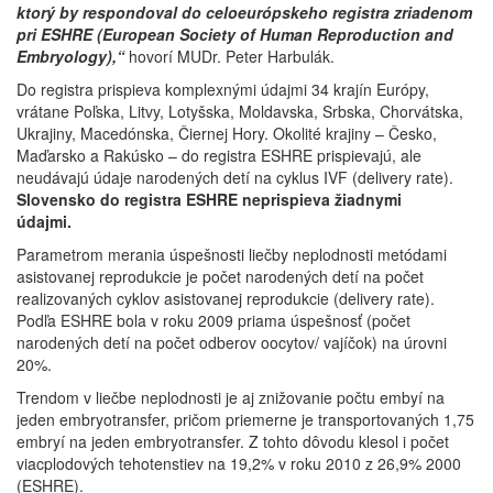
ktorý by respondoval do celoeurópskeho registra zriadenom
pri ESHRE (European Society of Human Reproduction and
Embryology),“
hovorí MUDr. Peter Harbulák.
Do registra prispieva komplexnými údajmi 34 krajín Európy,
vrátane Poľska, Litvy, Lotyšska, Moldavska, Srbska, Chorvátska,
Ukrajiny, Macedónska, Čiernej Hory. Okolité krajiny – Česko,
Maďarsko a Rakúsko – do registra ESHRE prispievajú, ale
neudávajú údaje narodených detí na cyklus IVF (delivery rate).
Slovensko do registra ESHRE neprispieva žiadnymi
údajmi.
Parametrom merania úspešnosti liečby neplodnosti metódami
asistovanej reprodukcie je počet narodených detí na počet
realizovaných cyklov asistovanej reprodukcie (delivery rate).
Podľa ESHRE bola v roku 2009 priama úspešnosť (počet
narodených detí na počet odberov oocytov/ vajíčok) na úrovni
20%.
Trendom v liečbe neplodnosti je aj znižovanie počtu embyí na
jeden embryotransfer, pričom priemerne je transportovaných 1,75
embryí na jeden embryotransfer. Z tohto dôvodu klesol i počet
viacplodových tehotenstiev na 19,2% v roku 2010 z 26,9% 2000
(ESHRE).