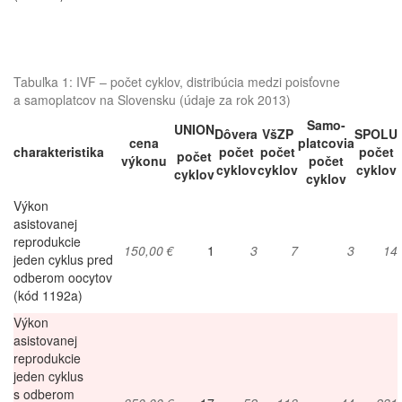
Tabuľka 1: IVF – počet cyklov, distribúcia medzi poisťovne
a samoplatcov na Slovensku (údaje za rok 2013)
Samo-
UNION
Dôvera
VšZP
SPOLU
cena
platcovia
charakteristika
počet
počet
počet
počet
výkonu
počet
cyklov
cyklov
cyklov
cyklov
cyklov
Výkon
asistovanej
reprodukcie
150,00 €
1
3
7
3
14
jeden cyklus pred
odberom oocytov
(kód 1192a)
Výkon
asistovanej
reprodukcie
jeden cyklus
s odberom