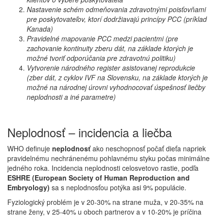
Nastavenie schém odmeňovania zdravotnými poisťovňami
pre poskytovateľov, ktorí dodržiavajú princípy PCC
(príklad
Kanada)
Pravidelné mapovanie PCC medzi pacientmi (pre
zachovanie kontinuity zberu dát, na základe ktorých je
možné tvoriť odporúčania pre zdravotnú politiku)
Vytvorenie národného register asistovanej reprodukcie
(zber dát, z cyklov IVF na Slovensku, na základe ktorých je
možné na národnej úrovni vyhodnocovať úspešnosť liečby
neplodnosti a iné parametre)
Neplodnosť – incidencia a liečba
WHO definuje
neplodnosť
ako neschopnosť počať dieťa napriek
pravidelnému nechránenému pohlavnému styku počas minimálne
jedného roka. Incidencia neplodnosti celosvetovo rastie, podľa
ESHRE (European Society of Human Reproduction and
Embryology)
sa s neplodnosťou potýka asi 9% populácie.
Fyziologický problém je v 20-30% na strane muža, v 20-35% na
strane ženy, v 25-40% u oboch partnerov a v 10-20% je príčina