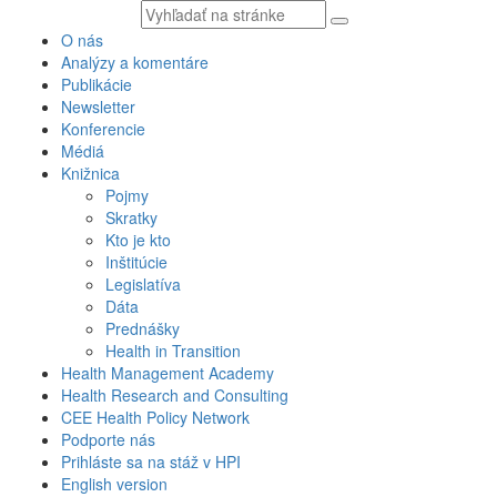
Vyhľadávaný
text
O nás
Analýzy a komentáre
Publikácie
Newsletter
Konferencie
Médiá
Knižnica
Pojmy
Skratky
Kto je kto
Inštitúcie
Legislatíva
Dáta
Prednášky
Health in Transition
Health Management Academy
Health Research and Consulting
CEE Health Policy Network
Podporte nás
Prihláste sa na stáž v HPI
English version