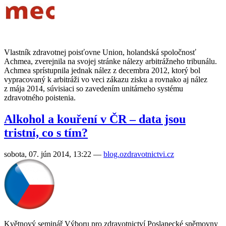
Vlastník zdravotnej poisťovne Union, holandská spoločnosť
Achmea, zverejnila na svojej stránke nálezy arbitrážneho tribunálu.
Achmea sprístupnila jednak nález z decembra 2012, ktorý bol
vypracovaný k arbitráži vo veci zákazu zisku a rovnako aj nález
z mája 2014, súvisiaci so zavedením unitárneho systému
zdravotného poistenia.
Alkohol a kouření v ČR – data jsou
tristní, co s tím?
sobota, 07. jún 2014, 13:22
—
blog.ozdravotnictvi.cz
Květnový seminář Výboru pro zdravotnictví Poslanecké sněmovny