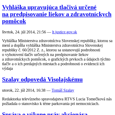
Vyhláška upravujúca tlačivá určené
na predpisovanie liekov a zdravotníckych
pomôcok
štvrtok, 24. júl 2014, 21:56
—
lt.justice.gov.sk
Vyhláška Ministerstva zdravotníctva Slovenskej republiky, ktorou sa
mení a dopĺňa vyhláška Ministerstva zdravotníctva Slovenskej
republiky č. 60/2012 Z. z., ktorou sa ustanovujú podrobnosti
o vyhotovení tlačív určených na predpisovanie liekov
a zdravotníckych pomôcok, o grafických prvkoch a údajoch týchto
tlačív a o ich predajných miestach a podrobnosti o evidencii ich
výdaja
Szalay odpovedá Visolajskému
utorok, 22. júl 2014, 16:38
—
Tomáš Szalay
Redaktorka televízneho spravodajstva RTVS Lucia Tomečková nás
požiadala o stanovisko k téme parkovania pri nemocniciach.
Správa o výkone práv akcionára