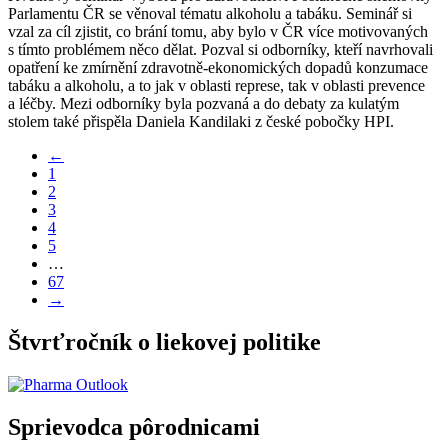
Parlamentu ČR se věnoval tématu alkoholu a tabáku. Seminář si
vzal za cíl zjistit, co brání tomu, aby bylo v ČR více motivovaných
s tímto problémem něco dělat. Pozval si odborníky, kteří navrhovali
opatření ke zmírnění zdravotně-ekonomických dopadů konzumace
tabáku a alkoholu, a to jak v oblasti represe, tak v oblasti prevence
a léčby. Mezi odborníky byla pozvaná a do debaty za kulatým
stolem také přispěla Daniela Kandilaki z české pobočky HPI.
←
1
2
3
4
5
…
67
→
Štvrťročník o liekovej politike
Sprievodca pôrodnicami