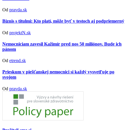
Od
pravda.sk
Biznis s titulmi: Kto platí, môže byť v testoch aj podpriemerný
Od
projektN.sk
Nemocniciam zavesil Kažimír pred nos 50 miliónov. Bude ich
pánom
Od
etrend.sk
Prieskum v piešťanskej nemocnici si každý vysvetľuje po
svojom
Od
pravda.sk