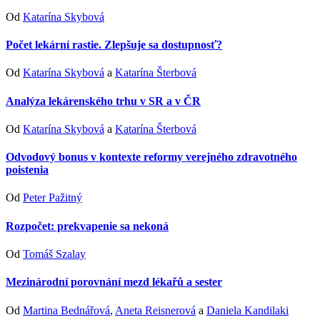
Od
Katarína Skybová
Počet lekární rastie. Zlepšuje sa dostupnosť?
Od
Katarína Skybová
a
Katarína Šterbová
Analýza lekárenského trhu v SR a v ČR
Od
Katarína Skybová
a
Katarína Šterbová
Odvodový bonus v kontexte reformy verejného zdravotného
poistenia
Od
Peter Pažitný
Rozpočet: prekvapenie sa nekoná
Od
Tomáš Szalay
Mezinárodní porovnání mezd lékařů a sester
Od
Martina Bednářová
,
Aneta Reisnerová
a
Daniela Kandilaki