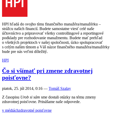
HPI hľadá do svojho tímu finančného manažéra/manažérku –
strážcu našich financií. Budete samostatne viesť celé naše
účtovníctvo a pripravovať všetky controllingové a reportingové
podklady pre rozhodovanie manažmentu. Budete mať prehľad
o všetkých projektoch v našej spoločnosti, úzko spolupracovať
s celým našim tímom a Váš názor finančného manažéra/manažérky
bude pre nás veľmi dôležitý.
HPI
Čo si všímať pri zmene zdravotnej
poisťovne?
piatok, 25. júl 2014, 0:16
—
Tomáš Szalay
Z časopisu
Urob si sám
sme dostali otázky na tému zmeny
zdravotnej poisťovne. Prinášame naše odpovede.
v médiách
zdravotné poisťovne