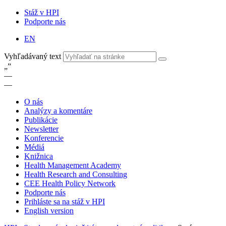
Stáž v HPI
Podporte nás
EN
Vyhľadávaný text
„
”
—
—
O nás
Analýzy a komentáre
Publikácie
Newsletter
Konferencie
Médiá
Knižnica
Health Management Academy
Health Research and Consulting
CEE Health Policy Network
Podporte nás
Prihláste sa na stáž v HPI
English version