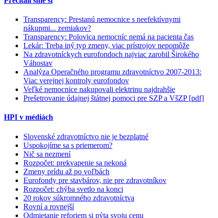
Prečítali sme si
Transparency: Prestanú nemocnice s neefektívnymi
nákupmi... zemiakov?
Transparency: Polovica nemocníc nemá na pacienta čas
Lekár: Treba iný typ zmeny, viac prístrojov nepomôže
Na zdravotníckych eurofondoch najviac zarobil Širokého
Váhostav
Analýza Operačného programu zdravotníctvo 2007-2013:
Viac verejnej kontroly eurofondov
Veľké nemocnice nakupovali elektrinu najdrahšie
Prešetrovanie údajnej štátnej pomoci pre SZP a VšZP [pdf]
HPI v médiách
Slovenské zdravotníctvo nie je bezplatné
Uspokojíme sa s priemerom?
Nič sa nezmení
Rozpočet: prekvapenie sa nekoná
Zmeny prídu až po voľbách
Eurofondy pre stavbárov, nie pre zdravotníkov
Rozpočet: chýba svetlo na konci
20 rokov súkromného zdravotníctva
Rovní a rovnejší
Odmietanie reforiem si pýta svoju cenu