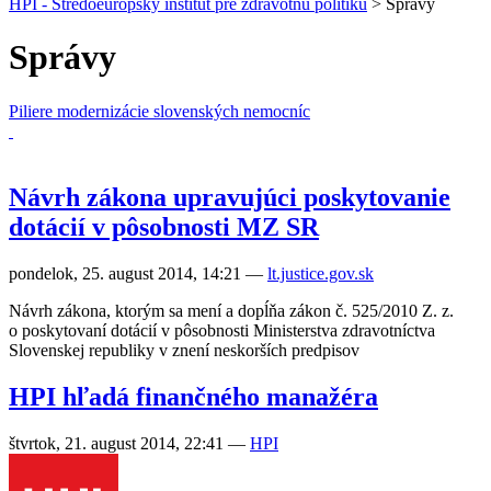
HPI - Stredoeurópsky inštitút pre zdravotnú politiku
>
Správy
Správy
Piliere modernizácie slovenských nemocníc
Návrh zákona upravujúci poskytovanie
dotácií v pôsobnosti MZ SR
pondelok, 25. august 2014, 14:21
—
lt.justice.gov.sk
Návrh zákona, ktorým sa mení a dopĺňa zákon č. 525/2010 Z. z.
o poskytovaní dotácií v pôsobnosti Ministerstva zdravotníctva
Slovenskej republiky v znení neskorších predpisov
HPI hľadá finančného manažéra
štvrtok, 21. august 2014, 22:41
—
HPI