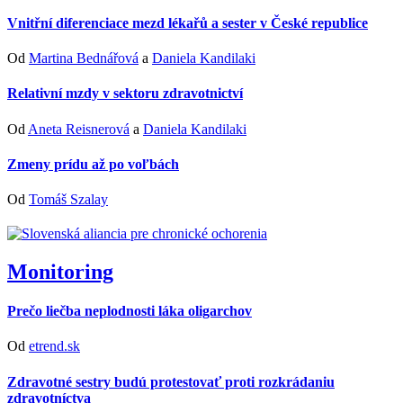
Vnitřní diferenciace mezd lékařů a sester v České republice
Od
Martina Bednářová
a
Daniela Kandilaki
Relativní mzdy v sektoru zdravotnictví
Od
Aneta Reisnerová
a
Daniela Kandilaki
Zmeny prídu až po voľbách
Od
Tomáš Szalay
Monitoring
Prečo liečba neplodnosti láka oligarchov
Od
etrend.sk
Zdravotné sestry budú protestovať proti rozkrádaniu
zdravotníctva