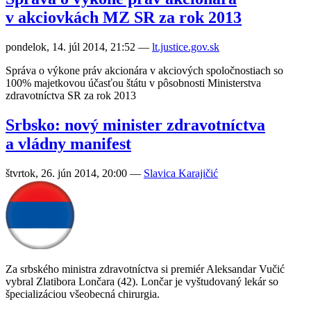
v akciovkách MZ SR za rok 2013
pondelok, 14. júl 2014, 21:52
—
lt.justice.gov.sk
Správa o výkone práv akcionára v akciových spoločnostiach so
100% majetkovou účasťou štátu v pôsobnosti Ministerstva
zdravotníctva SR za rok 2013
Srbsko: nový minister zdravotníctva
a vládny manifest
štvrtok, 26. jún 2014, 20:00
—
Slavica Karajičić
Za srbského ministra zdravotníctva si premiér Aleksandar Vučić
vybral Zla­ti­bora Lon­čara (42). Lončar je vyštudovaný lekár so
špecializáciou všeobecná chirurgia.