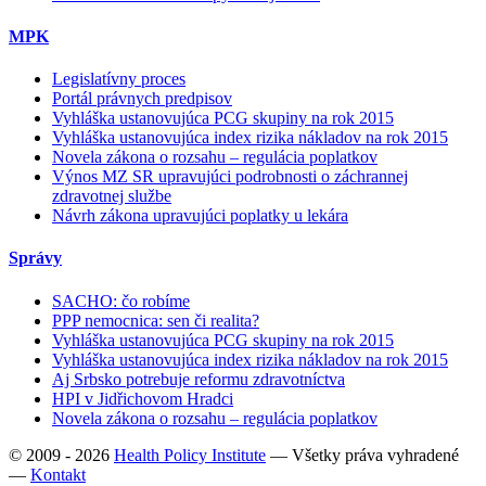
MPK
Legislatívny proces
Portál právnych predpisov
Vyhláška ustanovujúca PCG skupiny na rok 2015
Vyhláška ustanovujúca index rizika nákladov na rok 2015
Novela zákona o rozsahu – regulácia poplatkov
Výnos MZ SR upravujúci podrobnosti o záchrannej
zdravotnej službe
Návrh zákona upravujúci poplatky u lekára
Správy
SACHO: čo robíme
PPP nemocnica: sen či realita?
Vyhláška ustanovujúca PCG skupiny na rok 2015
Vyhláška ustanovujúca index rizika nákladov na rok 2015
Aj Srbsko potrebuje reformu zdravotníctva
HPI v Jidřichovom Hradci
Novela zákona o rozsahu – regulácia poplatkov
© 2009 - 2026
Health Policy Institute
—
Všetky práva vyhradené
—
Kontakt