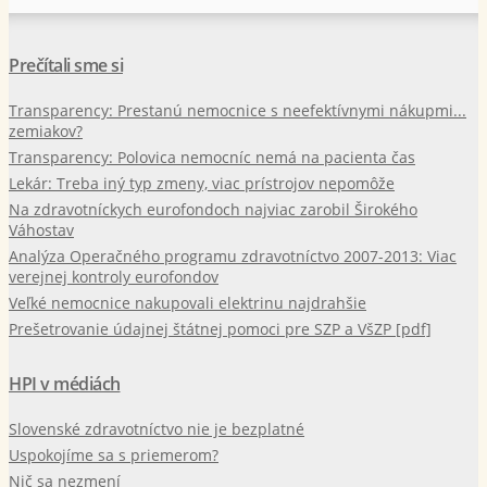
Prečítali sme si
Transparency: Prestanú nemocnice s neefektívnymi nákupmi...
zemiakov?
Transparency: Polovica nemocníc nemá na pacienta čas
Lekár: Treba iný typ zmeny, viac prístrojov nepomôže
Na zdravotníckych eurofondoch najviac zarobil Širokého
Váhostav
Analýza Operačného programu zdravotníctvo 2007-2013: Viac
verejnej kontroly eurofondov
Veľké nemocnice nakupovali elektrinu najdrahšie
Prešetrovanie údajnej štátnej pomoci pre SZP a VšZP [pdf]
HPI v médiách
Slovenské zdravotníctvo nie je bezplatné
Uspokojíme sa s priemerom?
Nič sa nezmení