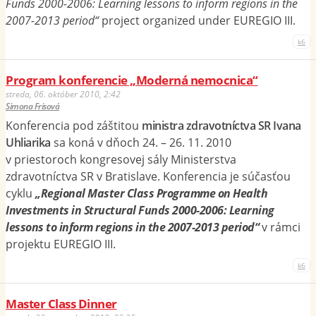
Funds 2000-2006: Learning lessons to inform regions in the
2007-2013 period“
project organized under EUREGIO III.
k6
Program konferencie „Moderná nemocnica“
streda, 06. október 2010, 2:42
Simona Frisová
Konferencia pod záštitou
ministra zdravotníctva SR Ivana
Uhliarika
sa koná v dňoch 24. – 26. 11. 2010
v priestoroch kongresovej sály Ministerstva
zdravotníctva SR v Bratislave. Konferencia je súčasťou
cyklu
„Regional Master Class Programme on Health
Investments in Structural Funds 2000-2006: Learning
lessons to inform regions in the 2007-2013 period“
v rámci
projektu EUREGIO III.
k6
Master Class Dinner