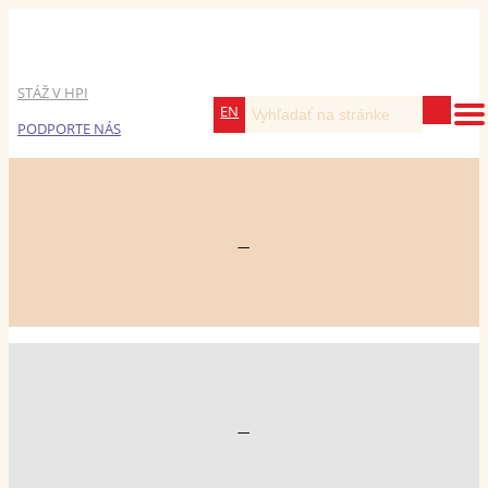
STÁŽ V HPI
EN
PODPORTE NÁS
—
—