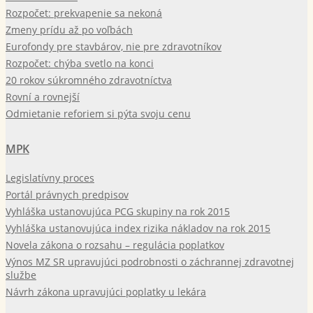
Rozpočet: prekvapenie sa nekoná
Zmeny prídu až po voľbách
Eurofondy pre stavbárov, nie pre zdravotníkov
Rozpočet: chýba svetlo na konci
20 rokov súkromného zdravotníctva
Rovní a rovnejší
Odmietanie reforiem si pýta svoju cenu
MPK
Legislatívny proces
Portál právnych predpisov
Vyhláška ustanovujúca PCG skupiny na rok 2015
Vyhláška ustanovujúca index rizika nákladov na rok 2015
Novela zákona o rozsahu – regulácia poplatkov
Výnos MZ SR upravujúci podrobnosti o záchrannej zdravotnej
službe
Návrh zákona upravujúci poplatky u lekára