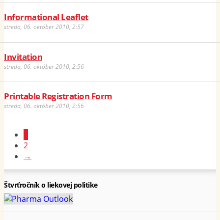
Informational Leaflet
streda, 06. október 2010, 2:57
Invitation
streda, 06. október 2010, 2:56
Printable Registration Form
streda, 06. október 2010, 2:56
1
2
→
Štvrťročník o liekovej politike