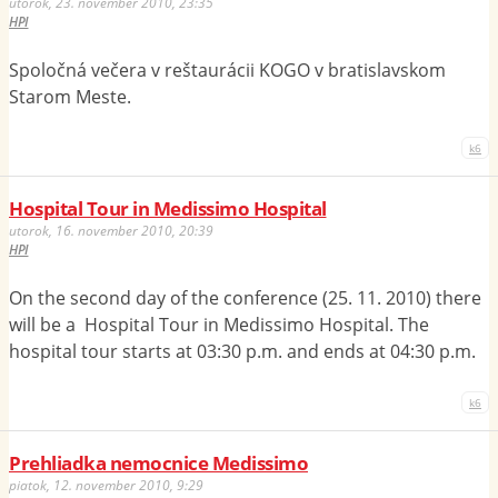
utorok, 23. november 2010, 23:35
HPI
Spoločná večera v reštaurácii KOGO v bratislavskom
Starom Meste.
k6
Hospital Tour in Medissimo Hospital
utorok, 16. november 2010, 20:39
HPI
On the second day of the conference (25. 11. 2010) there
will be a Hospital Tour in Medissimo Hospital. The
hospital tour starts at 03:30 p.m. and ends at 04:30 p.m.
k6
Prehliadka nemocnice Medissimo
piatok, 12. november 2010, 9:29