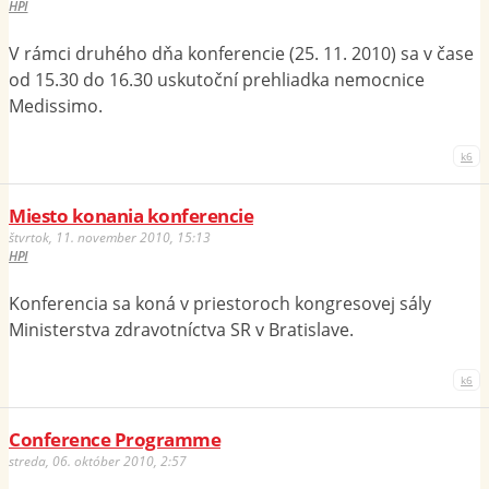
HPI
V rámci druhého dňa konferencie (25. 11. 2010) sa v čase
od 15.30 do 16.30 uskutoční prehliadka nemocnice
Medissimo.
k6
Miesto konania konferencie
štvrtok, 11. november 2010, 15:13
HPI
Konferencia sa koná v priestoroch kongresovej sály
Ministerstva zdravotníctva SR v Bratislave.
k6
Conference Programme
streda, 06. október 2010, 2:57