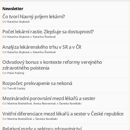
Newsletter
Čo tvorí hlavný príjem lekární?
Od
Katarína Skybová
Počet lekární rastie. Zlepšuje sa dostupnosť?
Od
Katarína Skybová
a
Katarína Šterbová
Analýza lekárenského trhu v SR a v ČR
Od
Katarína Skybová
a
Katarína Šterbová
Odvodový bonus v kontexte reformy verejného
zdravotného poistenia
Od
Peter Pažitný
Rozpočet: prekvapenie sa nekoná
Od
Tomáš Szalay
Mezinárodní porovnání mezd lékařů a sester
Od
Martina Bednářová
,
Aneta Reisnerová
a
Daniela Kandilaki
Vnitřní diferenciace mezd lékařů a sester v České republice
Od
Martina Bednářová
a
Daniela Kandilaki
Relativní mzdy v sektoru zdravotnictví