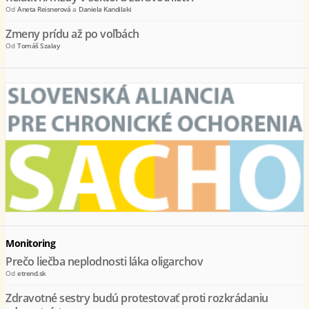
Od
Aneta Reisnerová
a
Daniela Kandilaki
Zmeny prídu až po voľbách
Od
Tomáš Szalay
Monitoring
Prečo liečba neplodnosti láka oligarchov
Od
etrend.sk
Zdravotné sestry budú protestovať proti rozkrádaniu