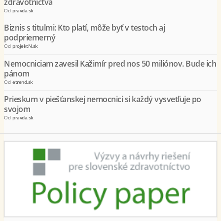
zdravotníctva
Od
pravda.sk
Biznis s titulmi: Kto platí, môže byť v testoch aj
podpriemerný
Od
projektN.sk
Nemocniciam zavesil Kažimír pred nos 50 miliónov. Bude ich
pánom
Od
etrend.sk
Prieskum v piešťanskej nemocnici si každý vysvetľuje po
svojom
Od
pravda.sk