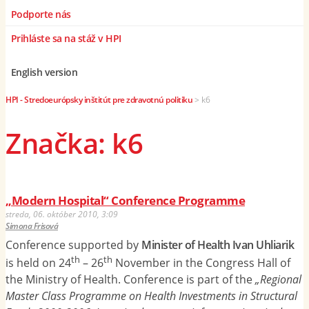
Podporte nás
Prihláste sa na stáž v HPI
English version
HPI - Stredoeurópsky inštitút pre zdravotnú politiku
>
k6
Značka: k6
„Modern Hospital“ Conference Programme
streda, 06. október 2010, 3:09
Simona Frisová
Conference supported by
Minister of Health Ivan Uhliarik
th
th
is held on 24
– 26
November in the Congress Hall of
the Ministry of Health. Conference is part of the
„Regional
Master Class Programme on Health Investments in Structural