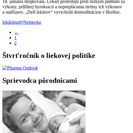
18. januára štrajkovala. Lekári protestujú proti nízkym platbám za
výkony, prílišnej byrokracii a nepreplácaniu tretiny ich výkonov
a nadčasov. „Deň lekárov“ vyvrcholil demonštráciou v Berlíne.
lekári
mzdy
Nemecko
←
1
2
Štvrťročník o liekovej politike
Sprievodca pôrodnicami