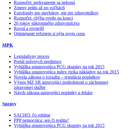
Rozpočet: prekvapenie sa nekoná
Zmeny prídu až po voľbách
Eurofondy pre stavbárov, nie pre zdravotníkov
Rozpočet: chýba svetlo na konci
20 rokov súkromného zdravotníctva
Rovní a rovnejší
Odmietanie reforiem si pýta svoju cenu
MPK
Legislatívny proces
Portál právnych predpisov
Vyhláška ustanovujúca PCG skupiny na rok 2015
Vyhláška ustanovujúca index rizika nákladov na rok 2015
Novela zákona o rozsahu – regulácia poplatkov
Výnos MZ SR upravujúci podrobnosti o záchrannej
zdravotnej službe
Návrh zákona upravujúci poplatky u lekára
Správy
SACHO: čo robíme
PPP nemocnica: sen či realita?
Vyhláška ustanovujúca PCG skupiny na rok 2015