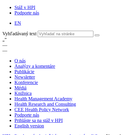
Stáž v HPI
Podporte nás
EN
Vyhľadávaný text
„
”
—
—
O nás
Analýzy a komentáre
Publikácie
Newsletter
Konferencie
Médiá
Knižnica
Health Management Academy
Health Research and Consulting
CEE Health Policy Network
Podporte nás
Prihláste sa na stáž v HPI
English version