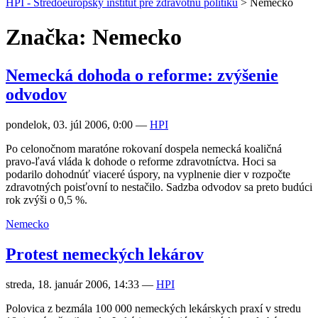
HPI - Stredoeurópsky inštitút pre zdravotnú politiku
>
Nemecko
Značka: Nemecko
Nemecká dohoda o reforme: zvýšenie
odvodov
pondelok, 03. júl 2006, 0:00
—
HPI
Po celonočnom maratóne rokovaní dospela nemecká koaličná
pravo-ľavá vláda k dohode o reforme zdravotníctva. Hoci sa
podarilo dohodnúť viaceré úspory, na vyplnenie dier v rozpočte
zdravotných poisťovní to nestačilo. Sadzba odvodov sa preto budúci
rok zvýši o 0,5 %.
Nemecko
Protest nemeckých lekárov
streda, 18. január 2006, 14:33
—
HPI
Polovica z bezmála 100 000 nemeckých lekárskych praxí v stredu