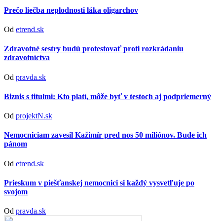
Prečo liečba neplodnosti láka oligarchov
Od
etrend.sk
Zdravotné sestry budú protestovať proti rozkrádaniu
zdravotníctva
Od
pravda.sk
Biznis s titulmi: Kto platí, môže byť v testoch aj podpriemerný
Od
projektN.sk
Nemocniciam zavesil Kažimír pred nos 50 miliónov. Bude ich
pánom
Od
etrend.sk
Prieskum v piešťanskej nemocnici si každý vysvetľuje po
svojom
Od
pravda.sk