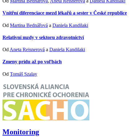
Od
Martina Bednářová
,
Aneta Reisnerová
a
Daniela Kandilaki
Vnitřní diferenciace mezd lékařů a sester v České republice
Od
Martina Bednářová
a
Daniela Kandilaki
Relativní mzdy v sektoru zdravotnictví
Od
Aneta Reisnerová
a
Daniela Kandilaki
Zmeny prídu až po voľbách
Od
Tomáš Szalay
Monitoring