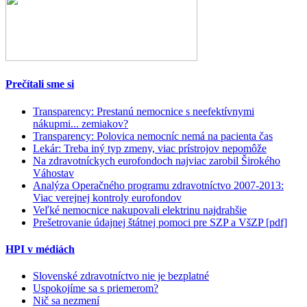
Prečítali sme si
Transparency: Prestanú nemocnice s neefektívnymi
nákupmi... zemiakov?
Transparency: Polovica nemocníc nemá na pacienta čas
Lekár: Treba iný typ zmeny, viac prístrojov nepomôže
Na zdravotníckych eurofondoch najviac zarobil Širokého
Váhostav
Analýza Operačného programu zdravotníctvo 2007-2013:
Viac verejnej kontroly eurofondov
Veľké nemocnice nakupovali elektrinu najdrahšie
Prešetrovanie údajnej štátnej pomoci pre SZP a VšZP [pdf]
HPI v médiách
Slovenské zdravotníctvo nie je bezplatné
Uspokojíme sa s priemerom?
Nič sa nezmení