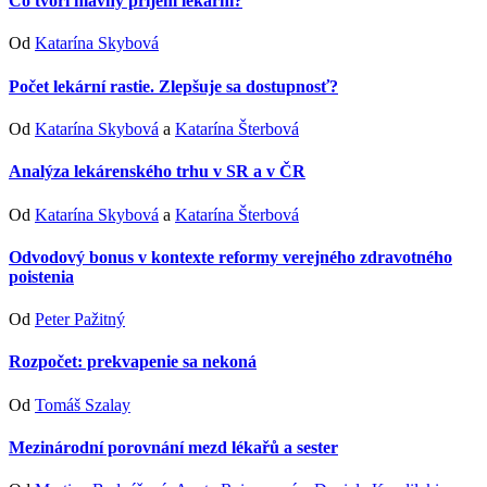
Čo tvorí hlavný príjem lekární?
Od
Katarína Skybová
Počet lekární rastie. Zlepšuje sa dostupnosť?
Od
Katarína Skybová
a
Katarína Šterbová
Analýza lekárenského trhu v SR a v ČR
Od
Katarína Skybová
a
Katarína Šterbová
Odvodový bonus v kontexte reformy verejného zdravotného
poistenia
Od
Peter Pažitný
Rozpočet: prekvapenie sa nekoná
Od
Tomáš Szalay
Mezinárodní porovnání mezd lékařů a sester