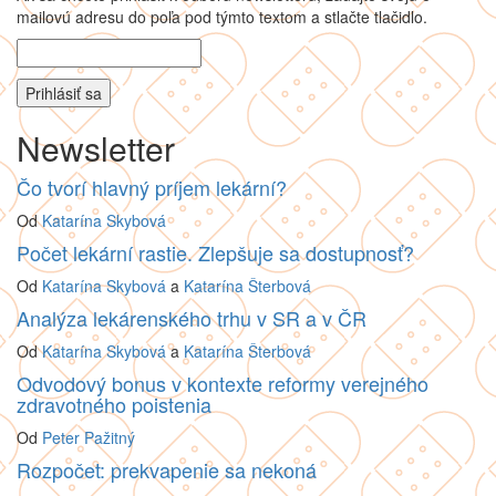
mailovú adresu do poľa pod týmto textom a stlačte tlačidlo.
Newsletter
Čo tvorí hlavný príjem lekární?
Od
Katarína Skybová
Počet lekární rastie. Zlepšuje sa dostupnosť?
Od
Katarína Skybová
a
Katarína Šterbová
Analýza lekárenského trhu v SR a v ČR
Od
Katarína Skybová
a
Katarína Šterbová
Odvodový bonus v kontexte reformy verejného
zdravotného poistenia
Od
Peter Pažitný
Rozpočet: prekvapenie sa nekoná