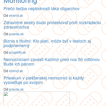
Prečo liečba neplodnosti láka oligarchov
Od
etrend.sk
Zdravotné sestry budú protestovať proti rozkrádaniu
zdravotníctva
Od
pravda.sk
Biznis s titulmi: Kto platí, môže byť v testoch aj
podpriemerný
Od
projektN.sk
Nemocniciam zavesil Kažimír pred nos 50 miliónov.
Bude ich pánom
Od
etrend.sk
Prieskum v piešťanskej nemocnici si každý
vysvetľuje po svojom
Od
pravda.sk