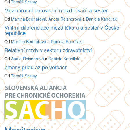
Od
Tomáš Szalay
Mezinárodní porovnání mezd lékařů a sester
Od
Martina Bednářová
,
Aneta Reisnerová
a
Daniela Kandilaki
Vnitřní diferenciace mezd lékařů a sester v České
republice
Od
Martina Bednářová
a
Daniela Kandilaki
Relativní mzdy v sektoru zdravotnictví
Od
Aneta Reisnerová
a
Daniela Kandilaki
Zmeny prídu až po voľbách
Od
Tomáš Szalay
Monitoring