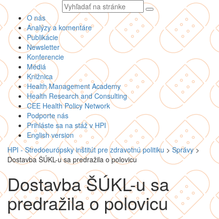
Vyhľadávaný
text
O nás
Analýzy a komentáre
Publikácie
Newsletter
Konferencie
Médiá
Knižnica
Health Management Academy
Health Research and Consulting
CEE Health Policy Network
Podporte nás
Prihláste sa na stáž v HPI
English version
HPI - Stredoeurópsky inštitút pre zdravotnú politiku
>
Správy
>
Dostavba ŠÚKL-u sa predražila o polovicu
Dostavba ŠÚKL-u sa
predražila o polovicu