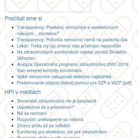
Prečítali sme si
Transparency: Prestanú nemocnice s neefektívnymi
nákupmi... zemiakov?
Transparency: Polovica nemocníc nemá na pacienta čas
Lekár: Treba iný typ zmeny, viac prístrojov nepomôže
Na zdravotníckych eurofondoch najviac zarobil Širokého
Váhostav
Analýza Operačného programu zdravotníctvo 2007-2013:
Viac verejnej kontroly eurofondov
Veľké nemocnice nakupovali elektrinu najdrahšie
Prešetrovanie údajnej štátnej pomoci pre SZP a VšZP [pdf]
HPI v médiách
Slovenské zdravotníctvo nie je bezplatné
Uspokojíme sa s priemerom?
Nič sa nezmení
Rozpočet: prekvapenie sa nekoná
Zmeny prídu až po voľbách
Eurofondy pre stavbárov, nie pre zdravotníkov
Rozpočet: chýba svetlo na konci