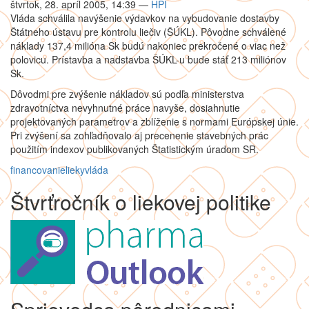
štvrtok, 28. apríl 2005, 14:39
—
HPI
Vláda schválila navýšenie výdavkov na vybudovanie dostavby
Štátneho ústavu pre kontrolu liečiv (ŠÚKL). Pôvodne schválené
náklady 137,4 milióna Sk budú nakoniec prekročené o viac než
polovicu. Prístavba a nadstavba ŠÚKL-u bude stáť 213 miliónov
Sk.
Dôvodmi pre zvýšenie nákladov sú podľa ministerstva
zdravotníctva nevyhnutné práce navyše, dosiahnutie
projektovaných parametrov a zblíženie s normami Európskej únie.
Pri zvýšení sa zohľadňovalo aj precenenie stavebných prác
použitím indexov publikovaných Štatistickým úradom SR.
financovanie
lieky
vláda
Štvrťročník o liekovej politike