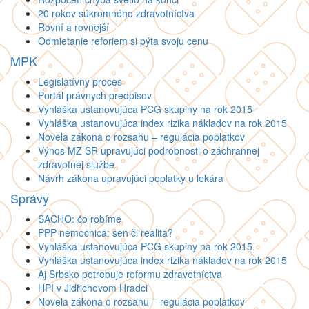
20 rokov súkromného zdravotníctva
Rovní a rovnejší
Odmietanie reforiem si pýta svoju cenu
MPK
Legislatívny proces
Portál právnych predpisov
Vyhláška ustanovujúca PCG skupiny na rok 2015
Vyhláška ustanovujúca index rizika nákladov na rok 2015
Novela zákona o rozsahu – regulácia poplatkov
Výnos MZ SR upravujúci podrobnosti o záchrannej
zdravotnej službe
Návrh zákona upravujúci poplatky u lekára
Správy
SACHO: čo robíme
PPP nemocnica: sen či realita?
Vyhláška ustanovujúca PCG skupiny na rok 2015
Vyhláška ustanovujúca index rizika nákladov na rok 2015
Aj Srbsko potrebuje reformu zdravotníctva
HPI v Jidřichovom Hradci
Novela zákona o rozsahu – regulácia poplatkov