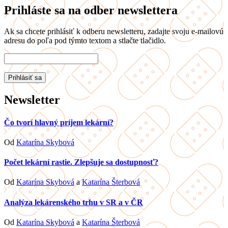
Prihláste sa na odber newslettera
Ak sa chcete prihlásiť k odberu newsletteru, zadajte svoju e-mailovú
adresu do poľa pod týmto textom a stlačte tlačidlo.
Newsletter
Čo tvorí hlavný príjem lekární?
Od
Katarína Skybová
Počet lekární rastie. Zlepšuje sa dostupnosť?
Od
Katarína Skybová
a
Katarína Šterbová
Analýza lekárenského trhu v SR a v ČR
Od
Katarína Skybová
a
Katarína Šterbová