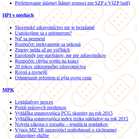
Prešetrovanie údajnej štátnej pomoci pre SZP a VšZP [pdf]
HPI v médiách
Slovenské zdravotníctvo nie je bezplatné
Uspokojíme sa s priemerom?
Nič sa nezmení
Rozpočet: prekvapenie sa nekoná
Zmeny prídu až po voľbách
Eurofondy pre stavbárov, nie pre zdravotníkov
Rozpočet: chýba svetlo na konci
20 rokov súkromného zdravotníctva
Rovní a rovnejší
Odmietanie reforiem si pýta svoju cenu
MPK
Legislatívny proces
Portál právnych predpisov
Vyhláška ustanovujúca PCG skupiny na rok 2015
Vyhláška ustanovujúca index rizika nákladov na rok 2015
Novela zákona o rozsahu – regulácia poplatkov
Výnos MZ SR upravujúci podrobnosti o záchrannej
zdravotnej službe