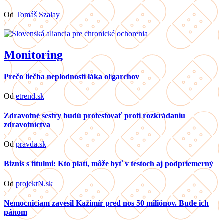
Od
Tomáš Szalay
Monitoring
Prečo liečba neplodnosti láka oligarchov
Od
etrend.sk
Zdravotné sestry budú protestovať proti rozkrádaniu
zdravotníctva
Od
pravda.sk
Biznis s titulmi: Kto platí, môže byť v testoch aj podpriemerný
Od
projektN.sk
Nemocniciam zavesil Kažimír pred nos 50 miliónov. Bude ich
pánom