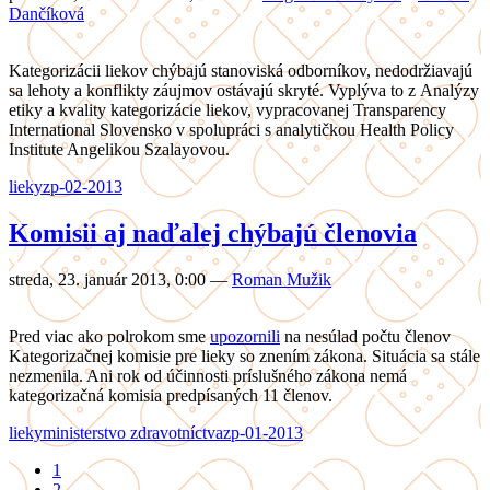
Dančíková
Kategorizácii liekov chýbajú stanoviská odborníkov, nedodržiavajú
sa lehoty a konflikty záujmov ostávajú skryté. Vyplýva to z Analýzy
etiky a kvality kategorizácie liekov, vypracovanej Transparency
International Slovensko v spolupráci s analytičkou Health Policy
Institute Angelikou Szalayovou.
lieky
zp-02-2013
Komisii aj naďalej chýbajú členovia
streda, 23. január 2013, 0:00
—
Roman Mužik
Pred viac ako polrokom sme
upozornili
na nesúlad počtu členov
Kategorizačnej komisie pre lieky so znením zákona. Situácia sa stále
nezmenila. Ani rok od účinnosti príslušného zákona nemá
kategorizačná komisia predpísaných 11 členov.
lieky
ministerstvo zdravotníctva
zp-01-2013
1
2