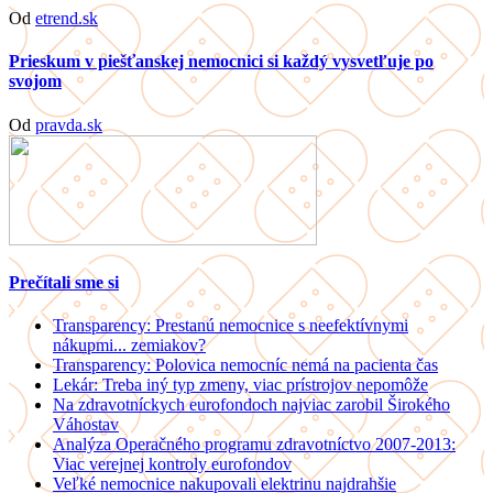
Od
etrend.sk
Prieskum v piešťanskej nemocnici si každý vysvetľuje po
svojom
Od
pravda.sk
Prečítali sme si
Transparency: Prestanú nemocnice s neefektívnymi
nákupmi... zemiakov?
Transparency: Polovica nemocníc nemá na pacienta čas
Lekár: Treba iný typ zmeny, viac prístrojov nepomôže
Na zdravotníckych eurofondoch najviac zarobil Širokého
Váhostav
Analýza Operačného programu zdravotníctvo 2007-2013:
Viac verejnej kontroly eurofondov
Veľké nemocnice nakupovali elektrinu najdrahšie