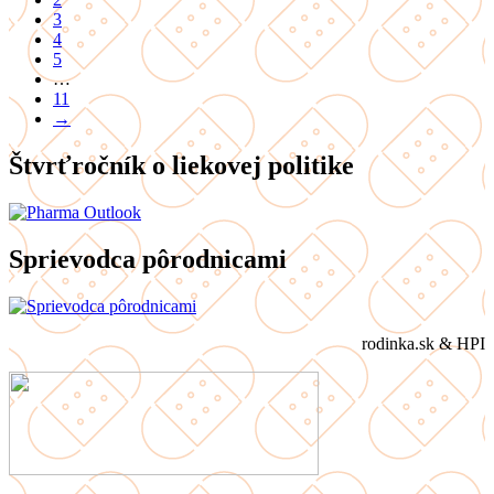
3
4
5
…
11
→
Štvrťročník o liekovej politike
Sprievodca pôrodnicami
rodinka.sk & HPI