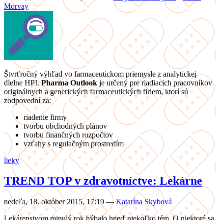
Morvay
Štvrťročný výhľad vo farmaceutickom priemysle z analytickej
dielne HPI.
Pharma Outlook
je určený pre riadiacich pracovníkov
originálnych a generických farmaceutických firiem, ktorí sú
zodpovední za:
riadenie firmy
tvorbu obchodných plánov
tvorbu finančných rozpočtov
vzťahy s regulačným prostredím
lieky
TREND TOP v zdravotníctve: Lekárne
nedeľa, 18. október 2015, 17:19
—
Katarína Skybová
Lekárenstvom minulý rok hýbalo hneď niekoľko tém. O niektoré sa