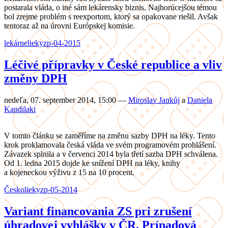
postarala vláda, o iné sám lekárensky biznis. Najhorúcejšou témou
bol zrejme problém s reexportom, ktorý sa opakovane riešil. Avšak
tentoraz až na úrovni Európskej komisie.
lekárne
lieky
zp-04-2015
Léčivé přípravky v České republice a vliv
změny DPH
nedeľa, 07. september 2014, 15:00
—
Miroslav Jankůj
a
Daniela
Kandilaki
V tomto článku se zaměříme na změnu sazby DPH na léky. Tento
krok proklamovala česká vláda ve svém programovém prohlášení.
Závazek splnila a v červenci 2014 byla třetí sazba DPH schválena.
Od 1. ledna 2015 dojde ke snížení DPH na léky, knihy
a kojeneckou výživu z 15 na 10 procent.
Česko
lieky
zp-05-2014
Variant financovania ZS pri zrušení
úhradovej vyhlášky v ČR. Prípadová