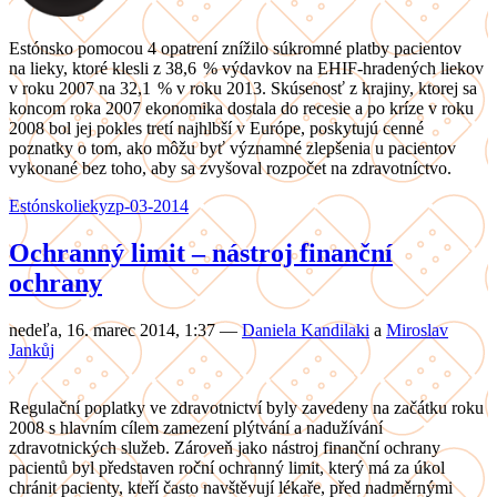
Estónsko pomocou 4 opatrení znížilo súkromné platby pacientov
na lieky, ktoré klesli z 38,6 % výdavkov na EHIF-hradených liekov
v roku 2007 na 32,1 % v roku 2013. Skúsenosť z krajiny, ktorej sa
koncom roka 2007 ekonomika dostala do recesie a po kríze v roku
2008 bol jej pokles tretí najhlbší v Európe, poskytujú cenné
poznatky o tom, ako môžu byť významné zlepšenia u pacientov
vykonané bez toho, aby sa zvyšoval rozpočet na zdravotníctvo.
Estónsko
lieky
zp-03-2014
Ochranný limit – nástroj finanční
ochrany
nedeľa, 16. marec 2014, 1:37
—
Daniela Kandilaki
a
Miroslav
Jankůj
Regulační poplatky ve zdravotnictví byly zavedeny na začátku roku
2008 s hlavním cílem zamezení plýtvání a nadužívání
zdravotnických služeb. Zároveň jako nástroj finanční ochrany
pacientů byl představen roční ochranný limit, který má za úkol
chránit pacienty, kteří často navštěvují lékaře, před nadměrnými