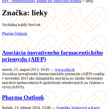
HPI - Stredoeurópsky inštitút pre zdravotnú politiku
>
lieky
Značka: lieky
Vychádza každý štvrťrok
Pharma Outlook
Asociácia inovatívneho farmaceutického
priemyslu (AIFP)
utorok, 13. august 2013, 19:45
—
www.aifp.sk
Asociácia inovatívneho farmaceutického priemyslu (AIFP) vznikla
v novembri 2013 ako nástupnícka asociácia po zániku Slovenskej
asociácie farmaceutických spoločností orientovaných na výskum a
vývoj (SAFS).
Pharma Outlook
štvrtok, 13. február 2014, 15:00
—
Angelika Szalayová
a
Karol