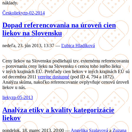
náklady.
Česko
lieky
zp-02-2014
Dopad referencovania na úroveň cien
liekov na Slovensku
nedeľa, 23. jún 2013, 13:37
—
Ľubica Hladíková
Ceny liekov na Slovensku podliehajú tzv. externému referencovaniu
– porovnaniu ceny lieku na Slovensku s cenou toho istého lieku
v iných krajinách EÚ. Prehľady cien liekov v iných krajinách EÚ sú
od decembra 2011
verejne dostupné
(pod ID 4, 794 a 1872).
Analýza skúma, nakoľko referencovanie ovplyvňuje cenovú úroveň
liekov u nás.
lieky
zp-05-2013
Analýza etiky a kvality kategorizácie
liekov
pondelok, 18. marec 2013, 20:00
—
Angelika Szalayová
a
Zuzana