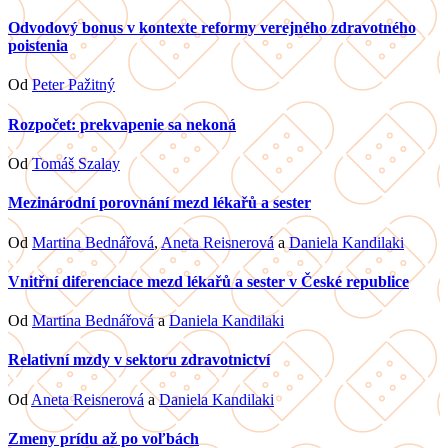
Odvodový bonus v kontexte reformy verejného zdravotného
poistenia
Od
Peter Pažitný
Rozpočet: prekvapenie sa nekoná
Od
Tomáš Szalay
Mezinárodní porovnání mezd lékařů a sester
Od
Martina Bednářová
,
Aneta Reisnerová
a
Daniela Kandilaki
Vnitřní diferenciace mezd lékařů a sester v České republice
Od
Martina Bednářová
a
Daniela Kandilaki
Relativní mzdy v sektoru zdravotnictví
Od
Aneta Reisnerová
a
Daniela Kandilaki
Zmeny prídu až po voľbách