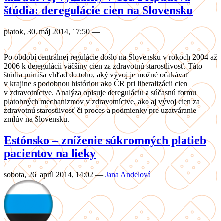
štúdia: deregulácie cien na Slovensku
piatok, 30. máj 2014, 17:50
—
Po období centrálnej regulácie došlo na Slovensku v rokoch 2004 až
2006 k deregulácii väčšiny cien za zdravotnú starostlivosť. Táto
štúdia prináša vhľad do toho, aký vývoj je možné očakávať
v krajine s podobnou históriou ako ČR pri liberalizácii cien
v zdravotníctve. Analýza opisuje dereguláciu a súčasnú formu
platobných mechanizmov v zdravotníctve, ako aj vývoj cien za
zdravotnú starostlivosť či proces a podmienky pre uzatváranie
zmlúv na Slovensku.
Estónsko – zníženie súkromných platieb
pacientov na lieky
sobota, 26. apríl 2014, 14:02
—
Jana Andelová