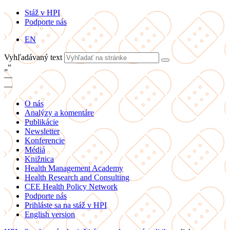
Stáž v HPI
Podporte nás
EN
Vyhľadávaný text
„
”
—
—
O nás
Analýzy a komentáre
Publikácie
Newsletter
Konferencie
Médiá
Knižnica
Health Management Academy
Health Research and Consulting
CEE Health Policy Network
Podporte nás
Prihláste sa na stáž v HPI
English version