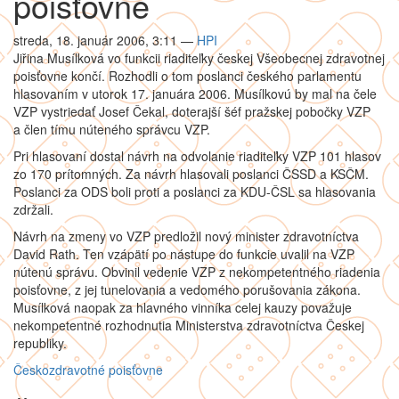
poisťovne
streda, 18. január 2006, 3:11
—
HPI
Jiřina Musílková vo funkcii riaditeľky českej Všeobecnej zdravotnej
poisťovne končí. Rozhodli o tom poslanci českého parlamentu
hlasovaním v utorok 17. januára 2006. Musílkovú by mal na čele
VZP vystriedať Josef Čekal, doterajší šéf pražskej pobočky VZP
a člen tímu núteného správcu VZP.
Pri hlasovaní dostal návrh na odvolanie riaditeľky VZP 101 hlasov
zo 170 prítomných. Za návrh hlasovali poslanci ČSSD a KSČM.
Poslanci za ODS boli proti a poslanci za KDU-ČSL sa hlasovania
zdržali.
Návrh na zmeny vo VZP predložil nový minister zdravotníctva
David Rath. Ten vzápätí po nástupe do funkcie uvalil na VZP
nútenú správu. Obvinil vedenie VZP z nekompetentného riadenia
poisťovne, z jej tunelovania a vedomého porušovania zákona.
Musílková naopak za hlavného vinníka celej kauzy považuje
nekompetentné rozhodnutia Ministerstva zdravotníctva Českej
republiky.
Česko
zdravotné poisťovne