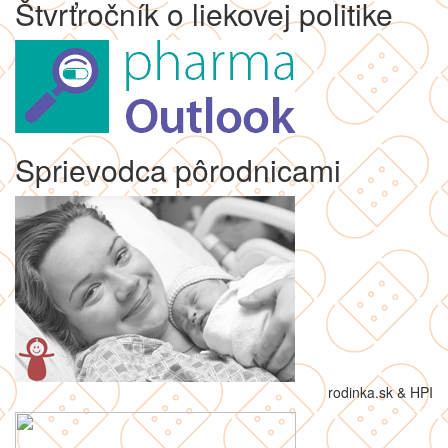
Štvrťročník o liekovej politike
Sprievodca pôrodnicami
rodinka.sk & HPI