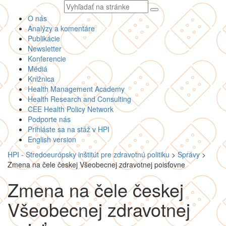
Vyhľadávaný
text
O nás
Analýzy a komentáre
Publikácie
Newsletter
Konferencie
Médiá
Knižnica
Health Management Academy
Health Research and Consulting
CEE Health Policy Network
Podporte nás
Prihláste sa na stáž v HPI
English version
HPI - Stredoeurópsky inštitút pre zdravotnú politiku
>
Správy
>
Zmena na čele českej Všeobecnej zdravotnej poisťovne
Zmena na čele českej
Všeobecnej zdravotnej