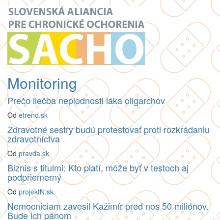
Monitoring
Prečo liečba neplodnosti láka oligarchov
Od
etrend.sk
Zdravotné sestry budú protestovať proti rozkrádaniu
zdravotníctva
Od
pravda.sk
Biznis s titulmi: Kto platí, môže byť v testoch aj
podpriemerný
Od
projektN.sk
Nemocniciam zavesil Kažimír pred nos 50 miliónov.
Bude ich pánom