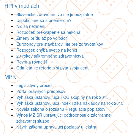
HPI v médiách
Slovenské zdravotníctvo nie je bezplatné
Uspokojíme sa s priemerom?
Nič sa nezmení
Rozpočet: prekvapenie sa nekoná
Zmeny prídu až po voľbách
Eurofondy pre stavbárov, nie pre zdravotníkov
Rozpočet: chýba svetlo na konci
20 rokov súkromného zdravotníctva
Rovní a rovnejší
Odmietanie reforiem si pýta svoju cenu
MPK
Legislatívny proces
Portál právnych predpisov
Vyhláška ustanovujúca PCG skupiny na rok 2015
Vyhláška ustanovujúca index rizika nákladov na rok 2015
Novela zákona o rozsahu – regulácia poplatkov
Výnos MZ SR upravujúci podrobnosti o záchrannej
zdravotnej službe
Návrh zákona upravujúci poplatky u lekára