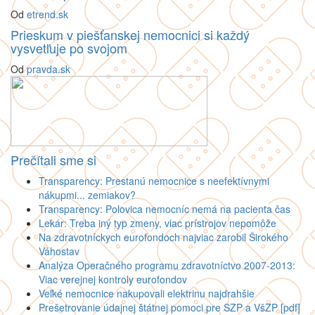
Od
etrend.sk
Prieskum v piešťanskej nemocnici si každý
vysvetľuje po svojom
Od
pravda.sk
Prečítali sme si
Transparency: Prestanú nemocnice s neefektívnymi
nákupmi... zemiakov?
Transparency: Polovica nemocníc nemá na pacienta čas
Lekár: Treba iný typ zmeny, viac prístrojov nepomôže
Na zdravotníckych eurofondoch najviac zarobil Širokého
Váhostav
Analýza Operačného programu zdravotníctvo 2007-2013:
Viac verejnej kontroly eurofondov
Veľké nemocnice nakupovali elektrinu najdrahšie
Prešetrovanie údajnej štátnej pomoci pre SZP a VšZP [pdf]