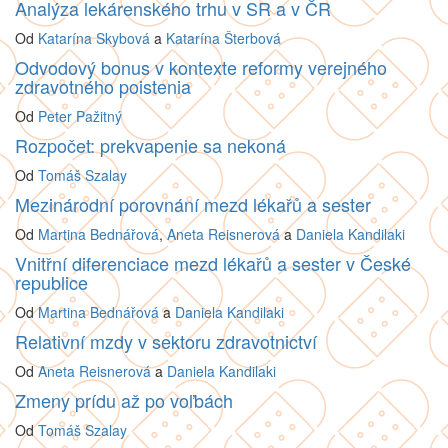
Analýza lekárenského trhu v SR a v ČR
Od
Katarína Skybová
a
Katarína Šterbová
Odvodový bonus v kontexte reformy verejného
zdravotného poistenia
Od
Peter Pažitný
Rozpočet: prekvapenie sa nekoná
Od
Tomáš Szalay
Mezinárodní porovnání mezd lékařů a sester
Od
Martina Bednářová
,
Aneta Reisnerová
a
Daniela Kandilaki
Vnitřní diferenciace mezd lékařů a sester v České
republice
Od
Martina Bednářová
a
Daniela Kandilaki
Relativní mzdy v sektoru zdravotnictví
Od
Aneta Reisnerová
a
Daniela Kandilaki
Zmeny prídu až po voľbách
Od
Tomáš Szalay