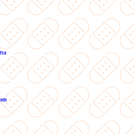
tva
ánom