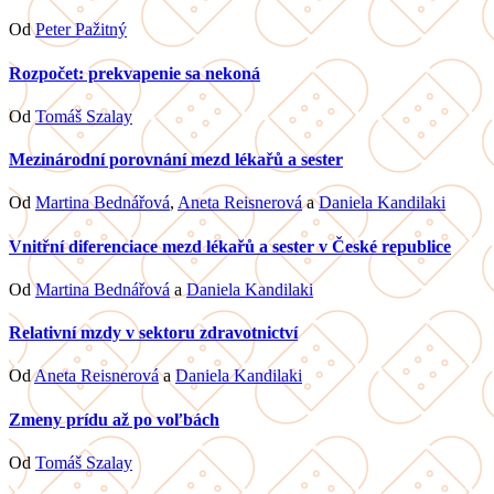
Od
Peter Pažitný
Rozpočet: prekvapenie sa nekoná
Od
Tomáš Szalay
Mezinárodní porovnání mezd lékařů a sester
Od
Martina Bednářová
,
Aneta Reisnerová
a
Daniela Kandilaki
Vnitřní diferenciace mezd lékařů a sester v České republice
Od
Martina Bednářová
a
Daniela Kandilaki
Relativní mzdy v sektoru zdravotnictví
Od
Aneta Reisnerová
a
Daniela Kandilaki
Zmeny prídu až po voľbách
Od
Tomáš Szalay