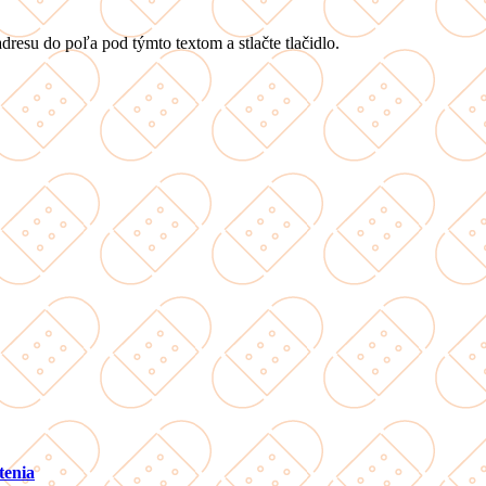
dresu do poľa pod týmto textom a stlačte tlačidlo.
tenia