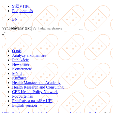
Stáž v HPI
Podporte nás
EN
Vyhľadávaný text
„
”
—
—
O nás
Analýzy a komentáre
Publikácie
Newsletter
Konferencie
Médiá
Knižnica
Health Management Academy
Health Research and Consulting
CEE Health Policy Network
Podporte nás
Prihláste sa na stáž v HPI
English version