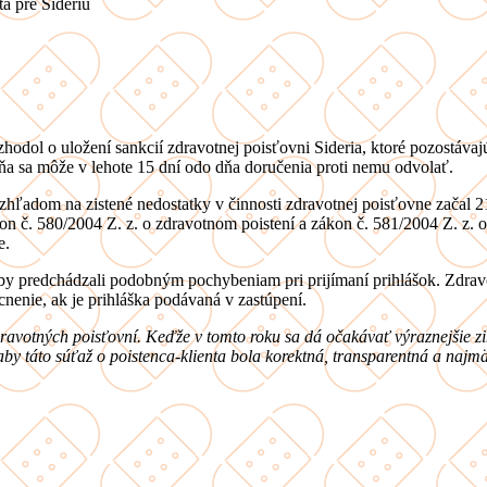
a pre Sideriu
zhodol o uložení sankcií zdravotnej poisťovni Sideria, ktoré pozostáva
a sa môže v lehote 15 dní odo dňa doručenia proti nemu odvolať.
zhľadom na zistené nedostatky v činnosti zdravotnej poisťovne začal 
kon č. 580/2004 Z. z. o zdravotnom poistení a zákon č. 581/2004 Z. z.
e.
 aby predchádzali podobným pochybeniam pri prijímaní prihlášok. Zdrav
cnenie, ak je prihláška podávaná v zastúpení.
ravotných poisťovní. Keďže v tomto roku sa dá očakávať výraznejšie 
aby táto súťaž o poistenca-klienta bola korektná, transparentná a naj