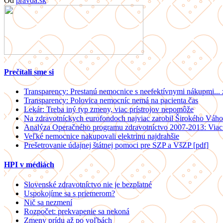
Od
pravda.sk
Prečítali sme si
Transparency: Prestanú nemocnice s neefektívnymi nákupmi...
Transparency: Polovica nemocníc nemá na pacienta čas
Lekár: Treba iný typ zmeny, viac prístrojov nepomôže
Na zdravotníckych eurofondoch najviac zarobil Širokého Váho
Analýza Operačného programu zdravotníctvo 2007-2013: Viac 
Veľké nemocnice nakupovali elektrinu najdrahšie
Prešetrovanie údajnej štátnej pomoci pre SZP a VšZP [pdf]
HPI v médiách
Slovenské zdravotníctvo nie je bezplatné
Uspokojíme sa s priemerom?
Nič sa nezmení
Rozpočet: prekvapenie sa nekoná
Zmeny prídu až po voľbách