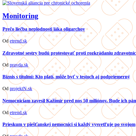
Monitoring
Prečo liečba neplodnosti láka oligarchov
Od
etrend.sk
Zdravotné sestry budú protestovať proti rozkrádaniu zdravotníc
Od
pravda.sk
Biznis s titulmi: Kto platí, môže byť v testoch aj podpriemerný
Od
projektN.sk
Nemocniciam zavesil Kažimír pred nos 50 miliónov. Bude ich p
Od
etrend.sk
Prieskum v piešťanskej nemocnici si každý vysvetľuje po svojom