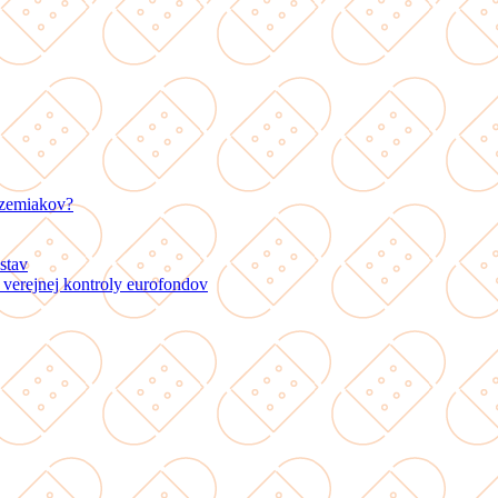
 zemiakov?
stav
verejnej kontroly eurofondov