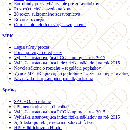
Eurofondy pre stavbárov, nie pre zdravotníkov
Rozpočet: chýba svetlo na konci
20 rokov súkromného zdravotníctva
Rovní a rovnejší
Odmietanie reforiem si pýta svoju cenu
MPK
Legislatívny proces
Portál právnych predpisov
Vyhláška ustanovujúca PCG skupiny na rok 2015
Vyhláška ustanovujúca index rizika nákladov na rok 2015
Novela zákona o rozsahu – regulácia poplatkov
Výnos MZ SR upravujúci podrobnosti o záchrannej zdravotnej
Návrh zákona upravujúci poplatky u lekára
Správy
SACHO: čo robíme
PPP nemocnica: sen či realita?
Vyhláška ustanovujúca PCG skupiny na rok 2015
Vyhláška ustanovujúca index rizika nákladov na rok 2015
Aj Srbsko potrebuje reformu zdravotníctva
HPI v Jidřichovom Hradci