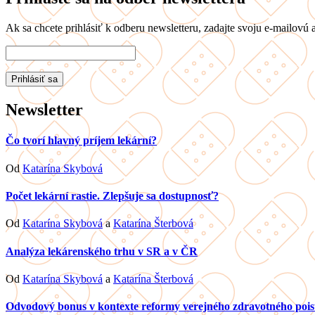
Ak sa chcete prihlásiť k odberu newsletteru, zadajte svoju e-mailovú a
Newsletter
Čo tvorí hlavný príjem lekární?
Od
Katarína Skybová
Počet lekární rastie. Zlepšuje sa dostupnosť?
Od
Katarína Skybová
a
Katarína Šterbová
Analýza lekárenského trhu v SR a v ČR
Od
Katarína Skybová
a
Katarína Šterbová
Odvodový bonus v kontexte reformy verejného zdravotného pois