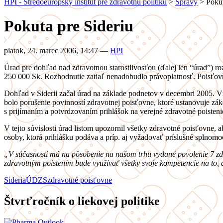
HPI - Stredoeurópsky inštitút pre zdravotnú politiku
>
Správy
>
Pokut
Pokuta pre Sideriu
piatok, 24. marec 2006, 14:47
—
HPI
Úrad pre dohľad nad zdravotnou starostlivosťou (ďalej len “úrad”) ro
250 000 Sk. Rozhodnutie zatiaľ nenadobudlo právoplatnosť. Poisťovň
Dohľad v Siderii začal úrad na základe podnetov v decembri 2005. V
bolo porušenie povinností zdravotnej poisťovne, ktoré ustanovuje zá
s prijímaním a potvrdzovaním prihlášok na verejné zdravotné poisteni
V tejto súvislosti úrad listom upozornil všetky zdravotné poisťovne,
osoby, ktorá prihlášku podáva a príp. aj vyžadovať príslušné splnomo
„V súčasnosti má na pôsobenie na našom trhu vydané povolenie 7 zd
zdravotným poistením bude využívať všetky svoje kompetencie na to, 
Sideria
ÚDZS
zdravotné poisťovne
Štvrťročník o liekovej politike