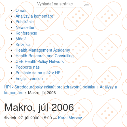
Vyhľadávaný
text
O nás
Analýzy a komentáre
Publikácie
Newsletter
Konferencie
Médiá
Knižnica
Health Management Academy
Health Research and Consulting
CEE Health Policy Network
Podporte nás
Prihláste sa na stáž v HPI
English version
HPI - Stredoeurópsky inštitút pre zdravotnú politiku
>
Analýzy a
komentáre
>
Makro, júl 2006
Makro, júl 2006
štvrtok, 27. júl 2006, 15:00
—
Karol Morvay