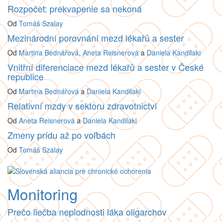
Rozpočet: prekvapenie sa nekoná
Od
Tomáš Szalay
Mezinárodní porovnání mezd lékařů a sester
Od
Martina Bednářová
,
Aneta Reisnerová
a
Daniela Kandilaki
Vnitřní diferenciace mezd lékařů a sester v České
republice
Od
Martina Bednářová
a
Daniela Kandilaki
Relativní mzdy v sektoru zdravotnictví
Od
Aneta Reisnerová
a
Daniela Kandilaki
Zmeny prídu až po voľbách
Od
Tomáš Szalay
Monitoring
Prečo liečba neplodnosti láka oligarchov