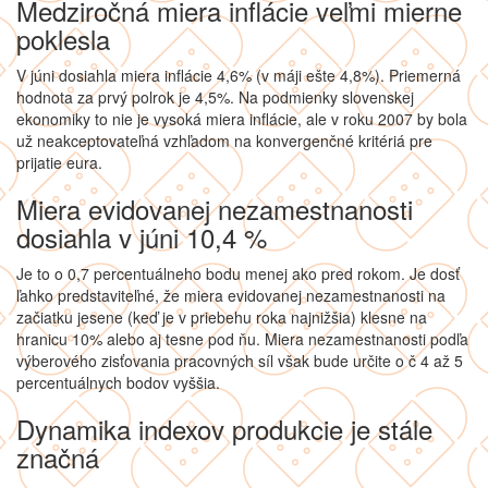
Medziročná miera inflácie veľmi mierne
poklesla
V júni dosiahla miera inflácie 4,6% (v máji ešte 4,8%). Priemerná
hodnota za prvý polrok je 4,5%. Na podmienky slovenskej
ekonomiky to nie je vysoká miera inflácie, ale v roku 2007 by bola
už neakceptovateľná vzhľadom na konvergenčné kritériá pre
prijatie eura.
Miera evidovanej nezamestnanosti
dosiahla v júni 10,4 %
Je to o 0,7 percentuálneho bodu menej ako pred rokom. Je dosť
ľahko predstaviteľné, že miera evidovanej nezamestnanosti na
začiatku jesene (keď je v priebehu roka najnižšia) klesne na
hranicu 10% alebo aj tesne pod ňu. Miera nezamestnanosti podľa
výberového zisťovania pracovných síl však bude určite o č 4 až 5
percentuálnych bodov vyššia.
Dynamika indexov produkcie je stále
značná