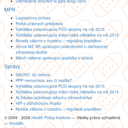
Odmietanie reforiem si pýta svoju cenu
MPK
Legislatívny proces
Portál právnych predpisov
Vyhláška ustanovujúca PCG skupiny na rok 2015
Vyhláška ustanovujúca index rizika nákladov na rok 2015
Novela zákona o rozsahu – regulácia poplatkov
Výnos MZ SR upravujúci podrobnosti o záchrannej
zdravotnej službe
Návrh zákona upravujúci poplatky u lekára
Správy
SACHO: čo robíme
PPP nemocnica: sen či realita?
Vyhláška ustanovujúca PCG skupiny na rok 2015
Vyhláška ustanovujúca index rizika nákladov na rok 2015
Aj Srbsko potrebuje reformu zdravotníctva
HPI v Jidřichovom Hradci
Novela zákona o rozsahu – regulácia poplatkov
© 2009 - 2026
Health Policy Institute
—
Všetky práva vyhradené
—
Kontakt