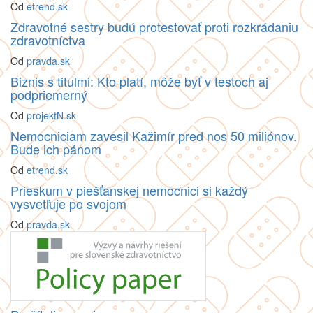
Od
etrend.sk
Zdravotné sestry budú protestovať proti rozkrádaniu
zdravotníctva
Od
pravda.sk
Biznis s titulmi: Kto platí, môže byť v testoch aj
podpriemerný
Od
projektN.sk
Nemocniciam zavesil Kažimír pred nos 50 miliónov.
Bude ich pánom
Od
etrend.sk
Prieskum v piešťanskej nemocnici si každý
vysvetľuje po svojom
Od
pravda.sk