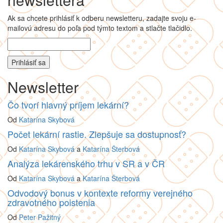
Ak sa chcete prihlásiť k odberu newsletteru, zadajte svoju e-
mailovú adresu do poľa pod týmto textom a stlačte tlačidlo.
Newsletter
Čo tvorí hlavný príjem lekární?
Od
Katarína Skybová
Počet lekární rastie. Zlepšuje sa dostupnosť?
Od
Katarína Skybová
a
Katarína Šterbová
Analýza lekárenského trhu v SR a v ČR
Od
Katarína Skybová
a
Katarína Šterbová
Odvodový bonus v kontexte reformy verejného
zdravotného poistenia
Od
Peter Pažitný