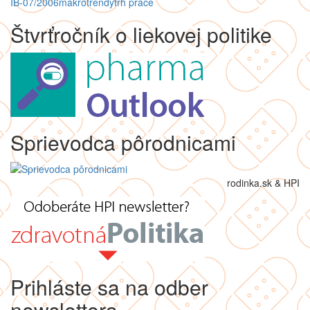
IB-07/2006
makro
trendy
trh práce
Štvrťročník o liekovej politike
Sprievodca pôrodnicami
rodinka.sk & HPI
Prihláste sa na odber
newslettera