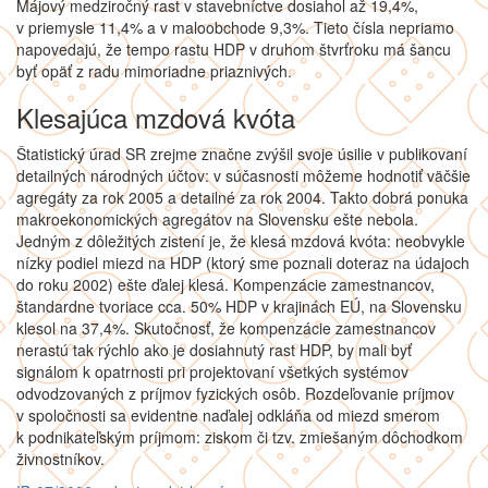
Májový medziročný rast v stavebníctve dosiahol až 19,4%,
v priemysle 11,4% a v maloobchode 9,3%. Tieto čísla nepriamo
napovedajú, že tempo rastu HDP v druhom štvrťroku má šancu
byť opäť z radu mimoriadne priaznivých.
Klesajúca mzdová kvóta
Štatistický úrad SR zrejme značne zvýšil svoje úsilie v publikovaní
detailných národných účtov: v súčasnosti môžeme hodnotiť väčšie
agregáty za rok 2005 a detailné za rok 2004. Takto dobrá ponuka
makroekonomických agregátov na Slovensku ešte nebola.
Jedným z dôležitých zistení je, že klesá mzdová kvóta: neobvykle
nízky podiel miezd na HDP (ktorý sme poznali doteraz na údajoch
do roku 2002) ešte ďalej klesá. Kompenzácie zamestnancov,
štandardne tvoriace cca. 50% HDP v krajinách EÚ, na Slovensku
klesol na 37,4%. Skutočnosť, že kompenzácie zamestnancov
nerastú tak rýchlo ako je dosiahnutý rast HDP, by mali byť
signálom k opatrnosti pri projektovaní všetkých systémov
odvodzovaných z príjmov fyzických osôb. Rozdeľovanie príjmov
v spoločnosti sa evidentne naďalej odkláňa od miezd smerom
k podnikateľským príjmom: ziskom či tzv. zmiešaným dôchodkom
živnostníkov.