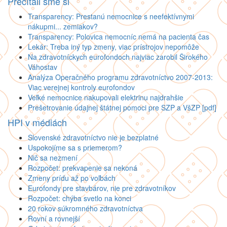
Prečítali sme si
Transparency: Prestanú nemocnice s neefektívnymi
nákupmi... zemiakov?
Transparency: Polovica nemocníc nemá na pacienta čas
Lekár: Treba iný typ zmeny, viac prístrojov nepomôže
Na zdravotníckych eurofondoch najviac zarobil Širokého
Váhostav
Analýza Operačného programu zdravotníctvo 2007-2013:
Viac verejnej kontroly eurofondov
Veľké nemocnice nakupovali elektrinu najdrahšie
Prešetrovanie údajnej štátnej pomoci pre SZP a VšZP [pdf]
HPI v médiách
Slovenské zdravotníctvo nie je bezplatné
Uspokojíme sa s priemerom?
Nič sa nezmení
Rozpočet: prekvapenie sa nekoná
Zmeny prídu až po voľbách
Eurofondy pre stavbárov, nie pre zdravotníkov
Rozpočet: chýba svetlo na konci
20 rokov súkromného zdravotníctva
Rovní a rovnejší