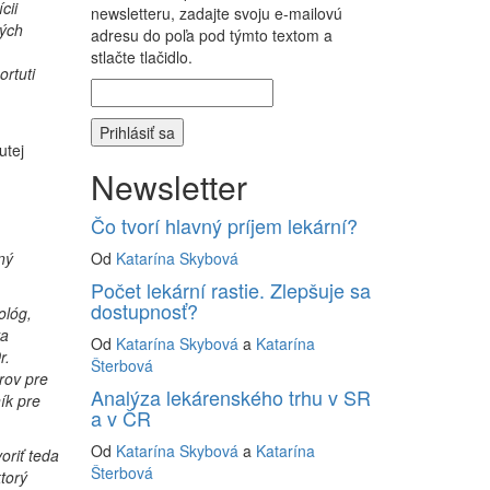
cii
newsletteru, zadajte svoju e-mailovú
ých
adresu do poľa pod týmto textom a
stlačte tlačidlo.
rtuti
utej
Newsletter
Čo tvorí hlavný príjem lekární?
ný
Od
Katarína Skybová
Počet lekární rastie. Zlepšuje sa
dostupnosť?
ológ,
va
Od
Katarína Skybová
a
Katarína
r.
Šterbová
rov pre
Analýza lekárenského trhu v SR
ík pre
a v ČR
Od
Katarína Skybová
a
Katarína
oriť teda
Šterbová
torý