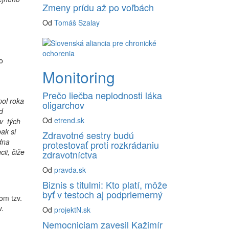
Zmeny prídu až po voľbách
Od
Tomáš Szalay
o
Monitoring
Prečo liečba neplodnosti láka
ol roka
oligarchov
d
Od
etrend.sk
 v tých
ak si
Zdravotné sestry budú
dna
protestovať proti rozkrádaniu
ii, čiže
zdravotníctva
Od
pravda.sk
Biznis s titulmi: Kto platí, môže
byť v testoch aj podpriemerný
om tzv.
v.
Od
projektN.sk
Nemocniciam zavesil Kažimír