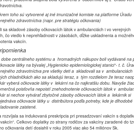
ravotníctva.
rem toho sú vytvorené aj iné imunizačné komisie na platforme Úradu
rejného zdravotníctva (napr. pre stratégiu očkovania)
i sa skladové zásoby očkovacích látok v ambulanciách i vo verejných
h, čo viedlo k neprehľadnosti v zásobách, dĺžke uskladnenia a možnéh
otenia vakcín.
ripomienka
 dobe centrálneho systému a hromadných nákupov boli vydávané na p
kovacie látky na bývalej „Hygienicko epidemiologickej stanici“- t. č. Úra
rejného zdravotníctva pre všetky deti a skladovali sa v ambulanciách
tých chladničkách ako sa skladujú teraz, s tým rozdielom že teraz naop
kár vyberá očkovacie látky v lekárni na čo najkratšiu dobu. Navyše žia
merčná poisťovňa nepoistí znehodnotenie očkovacích látok v ambulanc
kár si nechce vytvárať zbytočné zásoby očkovacích látok a lekárnik si
jednáva očkovacie látky u distribútora podľa potreby, kde je dlhodobé
ladovanie zaistené.
a rozvíjala sa indukovaná preskripcia pri presadzovaní vakcín s doplatk
 vakcín“. Celkovo doplatky zo strany rodičov za vakcíny zaradené do tz
o očkovania detí dosiahli v roku 2005 viac ako 54 miliónov Sk.