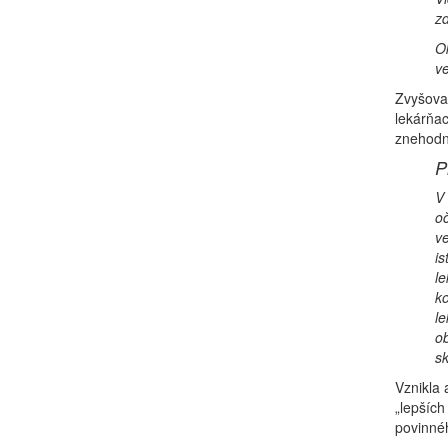
zd
Ok
ve
Zvyšoval
lekárňac
znehodn
P
V
oč
ve
is
le
ko
le
ob
sk
Vznikla 
„lepších
povinnéh