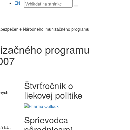
Vyhľadávaný
EN
text
—
bezpečenie Národného imunizačného programu
izačného programu
2007
Štvrťročník o
liekovej politike
čných
Sprievodca
pôrodnicami
ch EÚ,