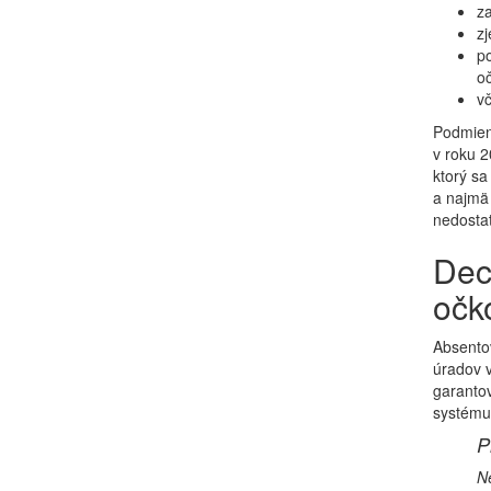
za
z
p
oč
vč
Podmien
v roku 
ktorý sa
a najmä 
nedostat
Dec
očk
Absentov
úradov v
garantov
systému
P
Ne