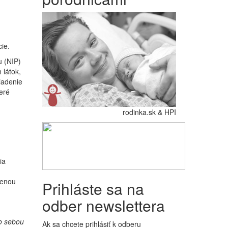
ie.
 (NIP)
látok,
iadenie
eré
rodinka.sk & HPI
ia
menou
Prihláste sa na
odber newslettera
zo sebou
Ak sa chcete prihlásiť k odberu