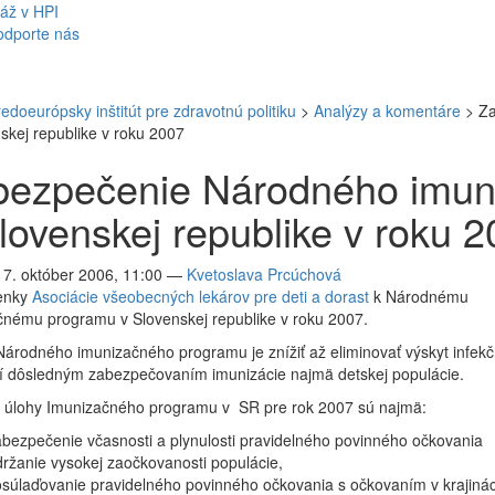
áž v HPI
odporte nás
redoeurópsky inštitút pre zdravotnú politiku
>
Analýzy a komentáre
>
Za
skej republike v roku 2007
bezpečenie Národného imun
lovenskej republike v roku 
17. október 2006, 11:00
—
Kvetoslava Prcúchová
enky
Asociácie všeobecných lekárov pre deti a dorast
k Národnému
čnému programu v Slovenskej republike v roku 2007.
árodného imunizačného programu je znížiť až eliminovať výskyt infek
í dôsledným zabezpečovaním imunizácie najmä detskej populácie.
né úlohy Imunizačného programu v SR pre rok 2007 sú najmä:
bezpečenie včasnosti a plynulosti pravidelného povinného očkovania
ržanie vysokej zaočkovanosti populácie,
súlaďovanie pravidelného povinného očkovania s očkovaním v krajiná