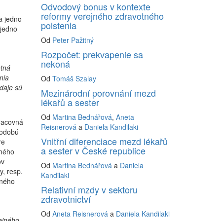
Odvodový bonus v kontexte
reformy verejného zdravotného
a jedno
poistenia
 jedno
Od
Peter Pažitný
Rozpočet: prekvapenie sa
nekoná
otná
nia
Od
Tomáš Szalay
daje sú
Mezinárodní porovnání mezd
lékařů a sester
Od
Martina Bednářová
,
Aneta
Pracovná
Reisnerová
a
Daniela Kandilaki
hodobú
Vnitřní diferenciace mezd lékařů
re
a sester v České republice
dného
ov
Od
Martina Bednářová
a
Daniela
y, resp.
Kandilaki
lného
Relativní mzdy v sektoru
zdravotnictví
Od
Aneta Reisnerová
a
Daniela Kandilaki
ejného