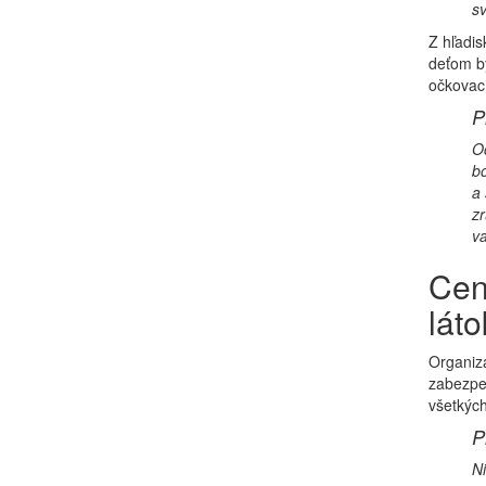
sv
Z hľadis
deťom b
očkovací
P
Oč
bo
a 
zr
va
Cen
láto
Organiza
zabezpe
všetkých
P
N