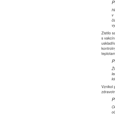
P
Ho
v 
či
vy
Zistilo 
s vakcín
uskladňo
kontroln
teplotam
P
Ži
le
kt
Vznikol 
zdravot
P
Oč
oč