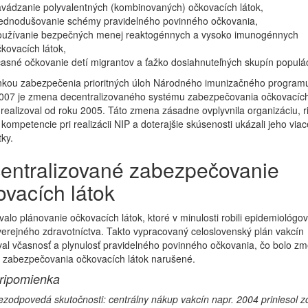
vádzanie polyvalentných (kombinovaných) očkovacích látok,
jednodušovanie schémy pravidelného povinného očkovania,
oužívanie bezpečných menej reaktogénnych a vysoko imunogénnych
kovacích látok,
asné očkovanie detí migrantov a ťažko dosiahnuteľných skupín populác
kou zabezpečenia prioritných úloh Národného imunizačného programu
2007 je zmena decentralizovaného systému zabezpečovania očkovacích 
 realizoval od roku 2005. Táto zmena zásadne ovplyvnila organizáciu, r
kompetencie pri realizácii NIP a doterajšie skúsenosti ukázali jeho viac
ky.
entralizované zabezpečovanie
ovacích látok
alo plánovanie očkovacích látok, ktoré v minulosti robili epidemiológov
erejného zdravotníctva. Takto vypracovaný celoslovenský plán vakcín
al včasnosť a plynulosť pravidelného povinného očkovania, čo bolo z
 zabezpečovania očkovacích látok narušené.
ripomienka
zodpovedá skutočnosti: centrálny nákup vakcín napr. 2004 priniesol 