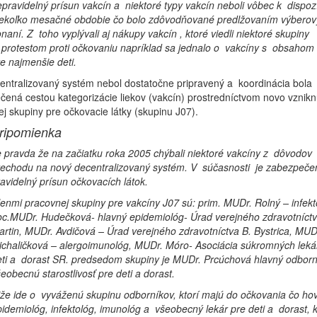
pravidelný prísun vakcín a niektoré typy vakcín neboli vôbec k dispozí
iekoľko mesačné obdobie čo bolo zdôvodňované predlžovaním výberov
naní. Z toho vyplývali aj nákupy vakcín , ktoré viedli niektoré skupiny
protestom proti očkovaniu napríklad sa jednalo o vakcíny s obsahom o
e najmenšie deti.
entralizovaný systém nebol dostatočne pripravený a koordinácia bola
ená cestou kategorizácie liekov (vakcín) prostredníctvom novo vznikn
j skupiny pre očkovacie látky (skupinu J07).
ripomienka
 pravda že na začiatku roka 2005 chýbali niektoré vakcíny z dôvodov
rechodu na nový decentralizovaný systém. V súčasnosti je zabezpeče
avidelný prísun očkovacích látok.
enmi pracovnej skupiny pre vakcíny J07 sú: prim. MUDr. Rolný – infekt
oc.MUDr. Hudečková- hlavný epidemiológ- Úrad verejného zdravotníct
rtin, MUDr. Avdičová – Úrad verejného zdravotníctva B. Bystrica, MUD
chaličková – alergoimunológ, MUDr. Móro- Asociácia súkromných leká
ti a dorast SR. predsedom skupiny je MUDr. Prcúchová hlavný odborn
eobecnú starostlivosť pre deti a dorast.
že ide o vyváženú skupinu odborníkov, ktorí majú do očkovania čo hov
idemiológ, infektológ, imunológ a všeobecný lekár pre deti a dorast, k