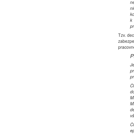
ne
n
ko
k 
pr
Tzv. dec
zabezpeč
pracovne
P
Je
p
pr
Čl
d
Ma
Mi
de
vš
Či
ep