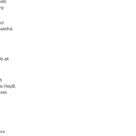
edlo
my
ci
nateľná
de ak
h
rix-HepB,
ovax
avu