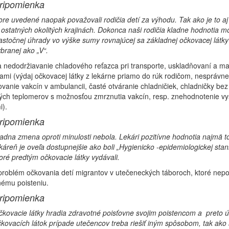
ripomienka
re uvedené naopak považovali rodičia detí za výhodu. Tak ako je to aj
ostatných okolitých krajinách. Dokonca naši rodičia kladne hodnotia m
astočnej úhrady vo výške sumy rovnajúcej sa základnej očkovacej látky
branej ako „V“.
sa nedodržiavanie chladového reťazca pri transporte, uskladňovaní a ma
ami (výdaj očkovacej látky z lekárne priamo do rúk rodičom, nesprávne
vanie vakcín v ambulancii, časté otváranie chladničiek, chladničky bez
ých teplomerov s možnosťou zmrznutia vakcín, resp. znehodnotenie vy
i).
ripomienka
adna zmena oproti minulosti nebola. Lekári pozitívne hodnotia najmä to
káreň je oveľa dostupnejšie ako boli „Hygienicko -epidemiologickej stan
oré predtým očkovacie látky vydávali.
problém očkovania detí migrantov v utečeneckých táboroch, ktoré nepo
nému poisteniu.
ripomienka
kovacie látky hradia zdravotné poisťovne svojim poistencom a preto 
kovacích látok prípade utečencov treba riešiť iným spôsobom, tak ako 