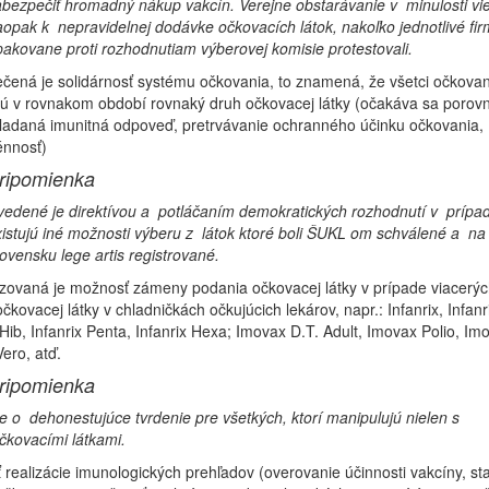
bezpečiť hromadný nákup vakcín. Verejne obstarávanie v minulosti vi
opak k nepravidelnej dodávke očkovacích látok, nakoľko jednotlivé fir
akovane proti rozhodnutiam výberovej komisie protestovali.
ená je solidárnosť systému očkovania, to znamená, že všetci očkovan
jú v rovnakom období rovnaký druh očkovacej látky (očakáva sa porov
ladaná imunitná odpoveď, pretrvávanie ochranného účinku očkovania,
énnosť)
ripomienka
edené je direktívou a potláčaním demokratických rozhodnutí v prípa
istujú iné možnosti výberu z látok ktoré boli ŠUKL om schválené a na
ovensku lege artis registrované.
zovaná je možnosť zámeny podania očkovacej látky v prípade viacerýc
čkovacej látky v chladničkách očkujúcich lekárov, napr.: Infanrix, Infan
-Hib, Infanrix Penta, Infanrix Hexa; Imovax D.T. Adult, Imovax Polio, Im
ero, atď.
ripomienka
e o dehonestujúce tvrdenie pre všetkých, ktorí manipulujú nielen s
kovacími látkami.
realizácie imunologických prehľadov (overovanie účinnosti vakcíny, st