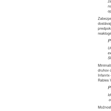
za
na
op
Zabezpeč
dostáva
predpok
reaktog
P
Uv
ex
Sl
Minimali
druhov o
Infanrix
Rabies V
P
Id
oč
Možnosť 