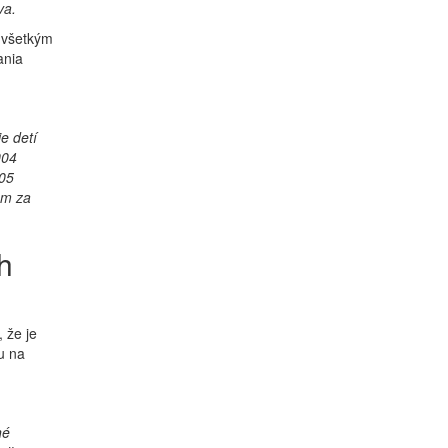
va.
í všetkým
ania
e detí
004
005
ám za
h
 že je
u na
né