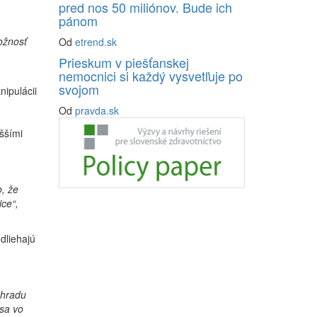
pred nos 50 miliónov. Bude ich
pánom
ožnosť
Od
etrend.sk
Prieskum v piešťanskej
nemocnici si každý vysvetľuje po
svojom
nipulácii
Od
pravda.sk
ššími
, že
ice“,
dliehajú
úhradu
sa vo