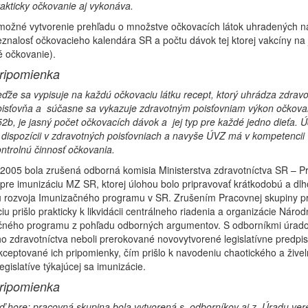
akticky očkovanie aj vykonáva.
možné vytvorenie prehľadu o množstve očkovacích látok uhradených n
eznalosť očkovacieho kalendára SR a počtu dávok tej ktorej vakcíny na
é očkovanie).
ripomienka
ďže sa vypisuje na každú očkovaciu látku recept, ktorý uhrádza zdrav
oisťovňa a súčasne sa vykazuje zdravotným poisťovniam výkon očkova
2b, je jasný počet očkovacích dávok a jej typ pre každé jedno dieťa. Ú
dispozícii v zdravotných poisťovniach a navyše ÚVZ má v kompetencii
ntrolnú činnosť očkovania.
 2005 bola zrušená odborná komisia Ministerstva zdravotníctva SR – 
pre imunizáciu MZ SR, ktorej úlohou bolo pripravovať krátkodobú a dl
iu rozvoja Imunizačného programu v SR. Zrušením Pracovnej skupiny p
iu prišlo prakticky k likvidácii centrálneho riadenia a organizácie Náro
čného programu z pohľadu odborných argumentov. S odborníkmi úrad
o zdravotníctva neboli prerokované novovytvorené legislatívne predpis
kceptované ich pripomienky, čím prišlo k navodeniu chaotického a žive
legislatíve týkajúcej sa imunizácie.
ripomienka
ď hore: pracovná skupina bola vytvorená s odborníkov aj z Úradu ver