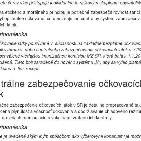
ete čoraz viac pristupuje individuálne k rizikovým skupinám obyvateľst
ka etického a morálneho princípu je potrebné zabezpečiť rovnosť šanc
yť optimálne očkované, čo umožňuje len centrálny systém zabezpečov
ch látok.
ripomienka
kovacie látky používané v súčasnosti na základné bezplatné očkovani
li vybraté v dobe centrálneho zabezpečovania očkovacích látok v r.2
schválené vtedajšou imunizačnou komisiou MZ SR, ktorá bola k 1.1.2
ušená. Tieto boli zaradené do nového systému „V“, aby sa vyhlo platb
kcínu a tiež recept.
trálne zabezpečovanie očkovacíc
k
čné zabezpečenie očkovacích látok v SR je detailne prepracované tak,
čená plynulosť a včasnosť očkovania a dodržiavanie chladového režim
 úrovniach manipulácie s vakcínami vrátane ich kontroly
ripomienka
ie je uvedené akým iným spôsobom ako výberovými konaniami je mož