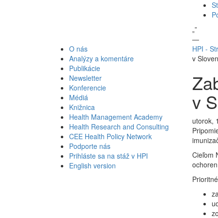
St
P
„
”
—
O nás
HPI - St
Analýzy a komentáre
v Sloven
Publikácie
Za
Newsletter
Konferencie
v S
Médiá
Knižnica
Health Management Academy
utorok, 
Health Research and Consulting
Pripomi
CEE Health Policy Network
imuniza
Podporte nás
Cieľom N
Prihláste sa na stáž v HPI
ochoren
English version
Priorit
za
ud
zo