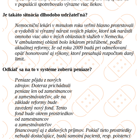
v populácii spotrebovalo výrazne viac liekov.
Je takáto situácia dlhodobo udržateľná?
Nemocniční lekári v minulom roku veľmi hlasno protestovali
a vydobili si výrazný nárast svojich platov, ktoré tak narástli
omnoho viac ako v iných oblastiach služieb v Nemecku.
V ambulantnej oblasti bolo lekárom prisľúbené, podľa
aktuálnej reformy, že od roku 2009 budú pri odmeňovaní
opäť honorované aj výkony, ktoré presahujú rozpočtom daný
limit.
Odkiaľ sa na to v systéme zoberú peniaze?
Peniaze pôjdu z nových
zdrojov. Doteraz prichádzali
peniaze len od zamestnancov
a zamestnávateľov, ale na
základe reformy bude
zavedený nový fond. Tento
fond bude okrem prostriedkov
od zamestnancov
a zamestnávateľov
financovaný aj z daňových príjmov. Pokiaľ tieto prostriedky
nebudú dostačujúce, budú samotní pacienti, resp. poistenci