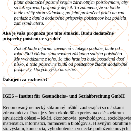
platiť dodatočné poistné svojim zdravotným poisťovniam, aby
sa tak vyrovnal prípadný deficit. To znamená, že vo fonde
bude určitý strop výdavkov, po jeho prekročení prídu na rad
peniaze z daní a dodatočné príspevky poistencov bez podielu
zamestnávateľa.
Aká je vaša prognóza pre túto situáciu. Budú dodatočné
príspevky poistencov vysoké?
Pokiaľ bude reforma zavedená v takejto podobe, bude od
roku 2009 vládou stanovovaná základná sadzba poistného.
My vychádzame z toho, že táto hranica bude posadená dosť
nízko, a teda poisťovne budú od poistencov žiadať dodatočné
príspevky, ktorých výška narastie.
Ďakujem za rozhovor!
IGES
– Institut für Gesundheits– und Sozialforschung GmbH
Renomovaný nemecký súkromný inštitút zaoberajúci sa otázkami
zdravotníctva. Pracuje v ňom okolo 60 expertov na celé spektrum
súvisiacich oblastí – lekári, ekonómovia, psychológovia, sociológovia
matematici, informatici, farmaceuti a biológovia. Hlavnými okruhmi 
sú: výskum, koncepcia, vyhodnotenie a vedecké podloženie nových