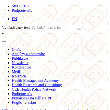
Stáž v HPI
Podporte nás
EN
Vyhľadávaný text
„
”
—
—
O nás
Analýzy a komentáre
Publikácie
Newsletter
Konferencie
Médiá
Knižnica
Health Management Academy
Health Research and Consulting
CEE Health Policy Network
Podporte nás
Prihláste sa na stáž v HPI
English version