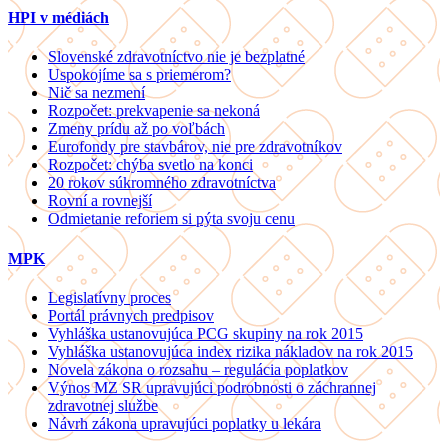
HPI v médiách
Slovenské zdravotníctvo nie je bezplatné
Uspokojíme sa s priemerom?
Nič sa nezmení
Rozpočet: prekvapenie sa nekoná
Zmeny prídu až po voľbách
Eurofondy pre stavbárov, nie pre zdravotníkov
Rozpočet: chýba svetlo na konci
20 rokov súkromného zdravotníctva
Rovní a rovnejší
Odmietanie reforiem si pýta svoju cenu
MPK
Legislatívny proces
Portál právnych predpisov
Vyhláška ustanovujúca PCG skupiny na rok 2015
Vyhláška ustanovujúca index rizika nákladov na rok 2015
Novela zákona o rozsahu – regulácia poplatkov
Výnos MZ SR upravujúci podrobnosti o záchrannej
zdravotnej službe
Návrh zákona upravujúci poplatky u lekára