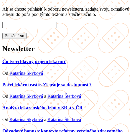
Ak sa chcete prihlásiť k odberu newsletteru, zadajte svoju e-mailovú
adresu do poľa pod týmto textom a stlačte tlačidlo.
Newsletter
Čo tvorí hlavný príjem lekární?
Od
Katarína Skybová
Počet lekární rastie. Zlepšuje sa dostupnosť?
Od
Katarína Skybová
a
Katarína Šterbová
Analýza lekárenského trhu v SR a v ČR
Od
Katarína Skybová
a
Katarína Šterbová
Odvodový bonus v kontexte reformy verejného zdravotného