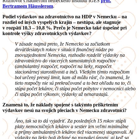
Rozhovor s riaditeľom nemeckého inštitútu IGES
prof.
Bertramom Häusslerom
.
Podiel výdavkov na zdravotníctvo na HDP v
Nemecku – na
rozdiel od iných vyspelých krajín – nestúpa, ale stagnuje
v rozpätí 10,3 – 10,8 %. Prečo je Nemecko také úspešné pri
kontrole výšky zdravotníckych výdavkov?
V zásade najmä preto, že Nemecko sa začiatkom
deväťdesiatych rokov v situácii finančnej núdze po
znovuzjednotení Nemecka, rozhodlo rozdeliť výdavky na
zdravotníctvo do viacerých samostatných rozpočtov
(ambulantný rozpočet, rozpočet na lieky, rozpočet
stacionárnej starostlivosti a iné). Všetkým týmto rozpočtom
bol určený presný limit, kam až môžu rásť, čo znamená, že
tieto rozpočty nie sú prekračované a to bez ohľadu na to, či
stúpa počet lekárov, či stúpa počet pobytov v nemocnici alebo
či stúpa počet výkonov, výdavky už nenarastajú.
Znamená to, že náklady spojené s takýmto priškrtením
výdavkov nesú na svojich pleciach v Nemecku zdravotníci?
Áno, tak sa to dá vyjadriť. Za posledných 15 rokov stúpli
p
laty nemocničných lekárov a sestier len veľmi minimálne
a príjmy ambulantných lekárov tiež viacmenej stagnovali. Aj
výdavky na lieky boli držané na rovnakej úrovni, aj keď sa