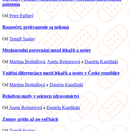
poistenia
Od
Peter Pažitný
Rozpočet: prekvapenie sa nekoná
Od
Tomáš Szalay
Mezinárodní porovnání mezd lékařů a sester
Od
Martina Bednářová
,
Aneta Reisnerová
a
Daniela Kandilaki
Vnitřní diferenciace mezd lékařů a sester v České republice
Od
Martina Bednářová
a
Daniela Kandilaki
Relativní mzdy v sektoru zdravotnictví
Od
Aneta Reisnerová
a
Daniela Kandilaki
Zmeny prídu až po voľbách
Od
Tomáš Szalay