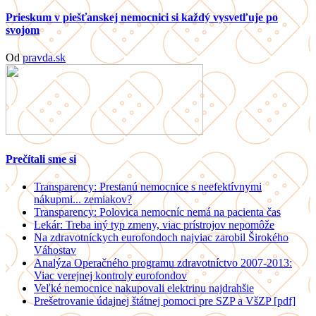
Prieskum v piešťanskej nemocnici si každý vysvetľuje po
svojom
Od
pravda.sk
Prečítali sme si
Transparency: Prestanú nemocnice s neefektívnymi
nákupmi... zemiakov?
Transparency: Polovica nemocníc nemá na pacienta čas
Lekár: Treba iný typ zmeny, viac prístrojov nepomôže
Na zdravotníckych eurofondoch najviac zarobil Širokého
Váhostav
Analýza Operačného programu zdravotníctvo 2007-2013:
Viac verejnej kontroly eurofondov
Veľké nemocnice nakupovali elektrinu najdrahšie
Prešetrovanie údajnej štátnej pomoci pre SZP a VšZP [pdf]