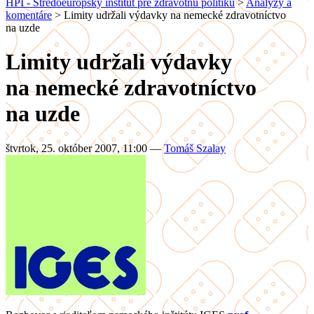
HPI - Stredoeurópsky inštitút pre zdravotnú politiku
>
Analýzy a
komentáre
>
Limity udržali výdavky na nemecké zdravotníctvo
na uzde
Limity udržali výdavky
na nemecké zdravotníctvo
na uzde
štvrtok, 25. október 2007, 11:00
—
Tomáš Szalay