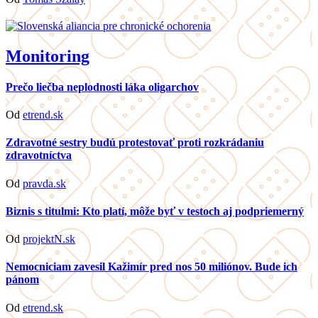
Monitoring
Prečo liečba neplodnosti láka oligarchov
Od
etrend.sk
Zdravotné sestry budú protestovať proti rozkrádaniu
zdravotníctva
Od
pravda.sk
Biznis s titulmi: Kto platí, môže byť v testoch aj podpriemerný
Od
projektN.sk
Nemocniciam zavesil Kažimír pred nos 50 miliónov. Bude ich
pánom
Od
etrend.sk