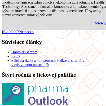
modelov organizácie zdravotníctva, ekonómia zdravotníctva, Health
Technology Assessment, farmakoekonomika a farmakoepidemiológia
výskum inovácií a posudzovanie účinnosti v medicíne, IT systémy
v zdravotníctve, klinický výskum.
www.ig
IB-10/2007
Nemecko
Súvisiace články
Häussler Bertram
IGES
Selekcia rizika a kompenzácia rizikovej štruktúry
v zdravotnom poistení (I)
Štvrťročník o liekovej politike