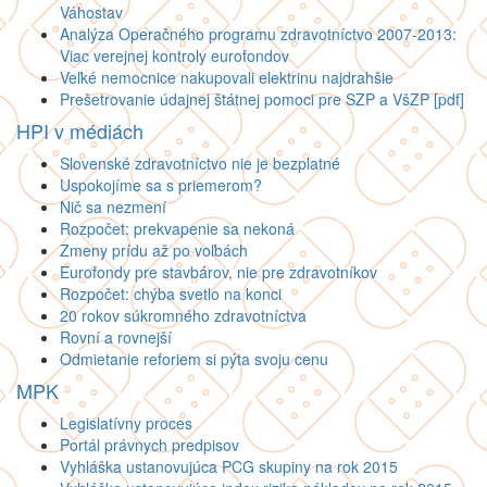
Váhostav
Analýza Operačného programu zdravotníctvo 2007-2013:
Viac verejnej kontroly eurofondov
Veľké nemocnice nakupovali elektrinu najdrahšie
Prešetrovanie údajnej štátnej pomoci pre SZP a VšZP [pdf]
HPI v médiách
Slovenské zdravotníctvo nie je bezplatné
Uspokojíme sa s priemerom?
Nič sa nezmení
Rozpočet: prekvapenie sa nekoná
Zmeny prídu až po voľbách
Eurofondy pre stavbárov, nie pre zdravotníkov
Rozpočet: chýba svetlo na konci
20 rokov súkromného zdravotníctva
Rovní a rovnejší
Odmietanie reforiem si pýta svoju cenu
MPK
Legislatívny proces
Portál právnych predpisov
Vyhláška ustanovujúca PCG skupiny na rok 2015