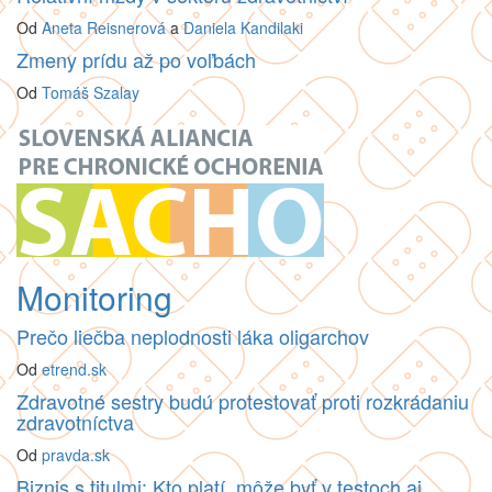
Od
Aneta Reisnerová
a
Daniela Kandilaki
Zmeny prídu až po voľbách
Od
Tomáš Szalay
Monitoring
Prečo liečba neplodnosti láka oligarchov
Od
etrend.sk
Zdravotné sestry budú protestovať proti rozkrádaniu
zdravotníctva
Od
pravda.sk
Biznis s titulmi: Kto platí, môže byť v testoch aj