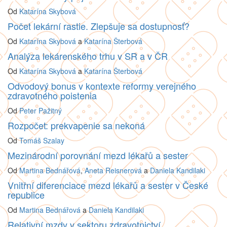
Od
Katarína Skybová
Počet lekární rastie. Zlepšuje sa dostupnosť?
Od
Katarína Skybová
a
Katarína Šterbová
Analýza lekárenského trhu v SR a v ČR
Od
Katarína Skybová
a
Katarína Šterbová
Odvodový bonus v kontexte reformy verejného
zdravotného poistenia
Od
Peter Pažitný
Rozpočet: prekvapenie sa nekoná
Od
Tomáš Szalay
Mezinárodní porovnání mezd lékařů a sester
Od
Martina Bednářová
,
Aneta Reisnerová
a
Daniela Kandilaki
Vnitřní diferenciace mezd lékařů a sester v České
republice
Od
Martina Bednářová
a
Daniela Kandilaki
Relativní mzdy v sektoru zdravotnictví