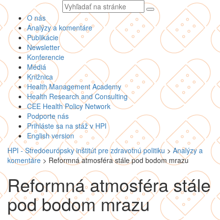
Vyhľadávaný
text
O nás
Analýzy a komentáre
Publikácie
Newsletter
Konferencie
Médiá
Knižnica
Health Management Academy
Health Research and Consulting
CEE Health Policy Network
Podporte nás
Prihláste sa na stáž v HPI
English version
HPI - Stredoeurópsky inštitút pre zdravotnú politiku
>
Analýzy a
komentáre
>
Reformná atmosféra stále pod bodom mrazu
Reformná atmosféra stále
pod bodom mrazu