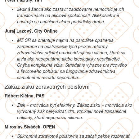
Jediná šanca ako zastaviť zadlžovanie nemocníc je ich
transformácia na akciové spoločnosti. Akékoľvek iné
nástroje sú neúčinné alebo periodicky drahé.
Juraj Lazový, City Online
MZ SR sa orientuje najmä na parciálne opatrenia
zamerané na odstránenie tých prvkov reformy
zdravotníctva prijatej predchádzajúcou vládou, ktoré sa
javia ako nepopulárne alebo ideologicky neprijateľné.
Chýba komplexná vízia. Striedanie výrazne pravicového
a ľavicového pohľadu na fungovanie zdravotníctva
samotnému rezortu nepomáha.
Zákaz zisku zdravotných poisťovní
Róbert Kičina, PAS
Zisk = motivácia byť efektívny. Zákaz zisku = motivácia ako
vytvorený zisk nevykázať, tzn. vznikajú nové transakčné
náklady, ktoré nepomôžu nikomu.
Miroslav Siváček, OPEN
Súkromné zdravotné poisťovne sa začali pekne rozbiehať.