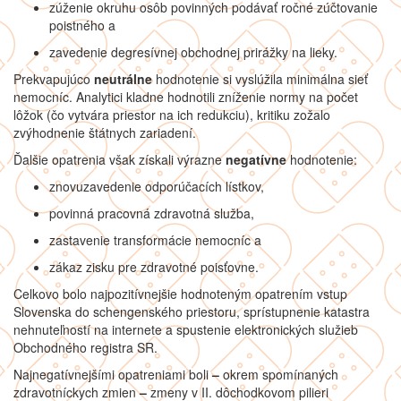
zúženie okruhu osôb povinných podávať ročné zúčtovanie
poistného a
zavedenie degresívnej obchodnej prirážky na lieky.
Prekvapujúco
neutrálne
hodnotenie si vyslúžila minimálna sieť
nemocníc. Analytici kladne hodnotili zníženie normy na počet
lôžok (čo vytvára priestor na ich redukciu), kritiku zožalo
zvýhodnenie štátnych zariadení.
Ďalšie opatrenia však získali výrazne
negatívne
hodnotenie:
znovuzavedenie odporúčacích lístkov,
povinná pracovná zdravotná služba,
zastavenie transformácie nemocníc a
zákaz zisku pre zdravotné poisťovne.
Celkovo bolo najpozitívnejšie hodnoteným opatrením vstup
Slovenska do schengenského priestoru, sprístupnenie katastra
nehnuteľností na internete a spustenie elektronických služieb
Obchodného registra SR.
Najnegatívnejšími opatreniami boli
–
okrem spomínaných
zdravotníckych zmien
–
zmeny v II. dôchodkovom pilieri