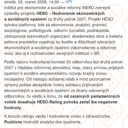
streda, 05. marec 2008, 14:00
—
HPI
Inštitút pre ekonomické a sociálne reformy INEKO zverejnil
výsledky projektu
HESO
–
Hodnotenie ekonomických
a sociálnych opatrení
za druhý polrok 2007. Projekt HESO
vytvára platformu, kde sa ekonómovia, analytici, právnici,
sociológovia, politológovia, odborní žurnalisti, podnikatelia,
zástupcovia stavovských organizácií, akademickej obce a tretieho
sektora pravidelne vyjadrujú ku kvalite a dôležitosti vybraných
ekonomických a sociálnych opatrení zákonodarnej a výkonnej
moci, ako aj k rozhodnutiam verejných inštitúcií v SR.
Podľa názoru hodnotiacej komisie 50 odborníkov bol druhý polrok
2007 z hľadiska reformnej atmosféry, resp. miery prínosu prijatých
opatrení k sociálno-ekonomickému rozvoju krajiny znovu
neúspešný. Od nástupu súčasnej vlády k moci pozorujeme
výrazný pokles akceptácie (miery súhlasu) prijímaných
ekonomických a sociálnych opatrení zo strany oslovených
odborníkov, čo viedlo k tomu, že
od ostatných parlamentných
volieb dosahuje HESO-Rating polroka zatiaľ iba negatívne
hodnoty.
K tomuto ratingu viedlo i hodnotenie zmien v zdravotníctve.
Pozitívne
hodnotili analytici dve opatrenia: