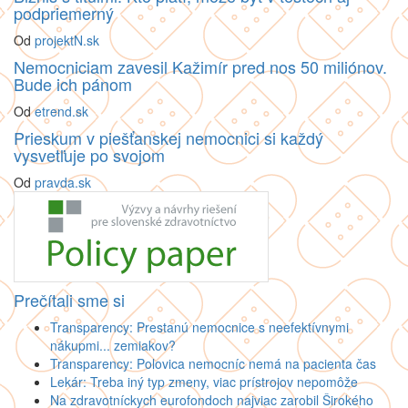
podpriemerný
Od
projektN.sk
Nemocniciam zavesil Kažimír pred nos 50 miliónov.
Bude ich pánom
Od
etrend.sk
Prieskum v piešťanskej nemocnici si každý
vysvetľuje po svojom
Od
pravda.sk
Prečítali sme si
Transparency: Prestanú nemocnice s neefektívnymi
nákupmi... zemiakov?
Transparency: Polovica nemocníc nemá na pacienta čas
Lekár: Treba iný typ zmeny, viac prístrojov nepomôže
Na zdravotníckych eurofondoch najviac zarobil Širokého