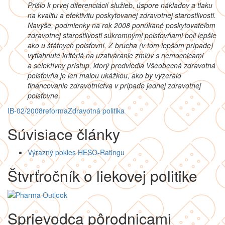
Prišlo k prvej diferenciácií služieb, úspore nákladov a tlaku
na kvalitu a efektivitu poskytovanej zdravotnej starostlivosti.
Navyše, podmienky na rok 2008 ponúkané poskytovateľom
zdravotnej starostlivosti súkromnými poisťovňami boli lepšie
ako u štátnych poisťovní. Z brucha (v tom lepšom prípade)
vytiahnuté kritériá na uzatváranie zmlúv s nemocnicami
a selektívny prístup, ktorý predviedla Všeobecná zdravotná
poisťovňa je len malou ukážkou, ako by vyzeralo
financovanie zdravotníctva v prípade jednej zdravotnej
poisťovne.
IB-02/2008
reforma
Zdravotná politika
Súvisiace články
Výrazný pokles HESO-Ratingu
Štvrťročník o liekovej politike
Sprievodca pôrodnicami