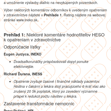
a umožnenie výstavby diaľnic na nevykúpených pozemkoch.
Výber niektorých komentárov odborníkov k uvedeným opatreniam
v zdravotníctve nájdete v
Prehľade
1
. Rating nájdete na webovej
stránke www.ineko.sk.
Niektoré komentáre hodnotiteľov HESO
Prehľad 1:
k opatreniam v zdravotníctve
Odporúčacie lístky
Eugen Jurzyca, INEKO
Dvadsaťkorunáčky prispôsobovali dopyt ponuke
efektívnejšie.
Richard Ďurana, INESS
Opatrenie zvyšuje časové i finančné náklady pacientov.
Hodina v čakárni u lekára stojí pracujúceho 6-krát viac ako
zrušený 20 Sk poplatok, ktorý po zavedení významne
prispel k redukcii počtu návštev u lekára.
Zastavenie transformácie nemocníc
Peter Pažitný, HPI