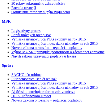
20 rokov súkromného zdravotníctva
Rovní a rovnejší
Odmietanie reforiem si pýta svoju cenu
MPK
Legislatívny proces
Portál právnych predpisov
Vyhláška ustanovujúca PCG skupiny na rok 2015
Vyhláška ustanovujúca index rizika nákladov na rok 2015
Novela zákona o rozsahu – regulácia poplatkov
Výnos MZ SR upravujúci podrobnosti o záchrannej zdravotnej
Návrh zákona upravujúci poplatky u lekára
Správy
SACHO: čo robíme
PPP nemocnica: sen či realita?
Vyhláška ustanovujúca PCG skupiny na rok 2015
Vyhláška ustanovujúca index rizika nákladov na rok 2015
Aj Srbsko potrebuje reformu zdravotníctva
HPI v Jidřichovom Hradci
Novela zákona o rozsahu – regulácia poplatkov