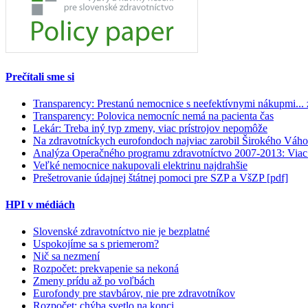
Prečítali sme si
Transparency: Prestanú nemocnice s neefektívnymi nákupmi...
Transparency: Polovica nemocníc nemá na pacienta čas
Lekár: Treba iný typ zmeny, viac prístrojov nepomôže
Na zdravotníckych eurofondoch najviac zarobil Širokého Váho
Analýza Operačného programu zdravotníctvo 2007-2013: Viac 
Veľké nemocnice nakupovali elektrinu najdrahšie
Prešetrovanie údajnej štátnej pomoci pre SZP a VšZP [pdf]
HPI v médiách
Slovenské zdravotníctvo nie je bezplatné
Uspokojíme sa s priemerom?
Nič sa nezmení
Rozpočet: prekvapenie sa nekoná
Zmeny prídu až po voľbách
Eurofondy pre stavbárov, nie pre zdravotníkov
Rozpočet: chýba svetlo na konci