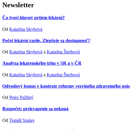
Newsletter
Čo tvorí hlavný príjem lekární?
Od
Katarína Skybová
Počet lekární rastie. Zlepšuje sa dostupnosť?
Od
Katarína Skybová
a
Katarína Šterbová
Analýza lekárenského trhu v SR a v ČR
Od
Katarína Skybová
a
Katarína Šterbová
Odvodový bonus v kontexte reformy verejného zdravotného pois
Od
Peter Pažitný
Rozpočet: prekvapenie sa nekoná
Od
Tomáš Szalay