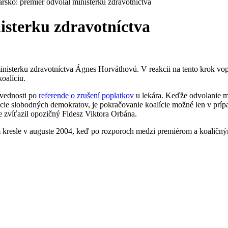
sko: premiér odvolal ministerku zdravotníctva
isterku zdravotníctva
nisterku zdravotníctva Ágnes Horváthovú. V reakcii na tento krok vo
oalíciu.
ovednosti po
referende o zrušení poplatkov
u lekára. Keďže odvolanie m
ancie slobodných demokratov, je pokračovanie koalície možné len v príp
 zvíťazil opozičný Fidesz Viktora Orbána.
resle v auguste 2004, keď po rozporoch medzi premiérom a koaličným