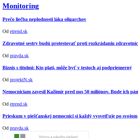
Monitoring
Prečo liečba neplodnosti láka oligarchov
Od
etrend.sk
Zdravotné sestry budú protestovať proti rozkrádaniu zdravotníc
Od
pravda.sk
Biznis s titulmi: Kto platí, môže byť v testoch aj podpriemerný
Od
projektN.sk
Nemocniciam zavesil Kažimír pred nos 50 miliónov. Bude ich p
Od
etrend.sk
Prieskum v piešťanskej nemocnici si každý vysvetľuje po svojom
Od
pravda.sk