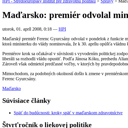
HPI - Stredoeurópsky inštitút pre zdravotnú politiku
>
Správy
>
Maďar
Maďarsko: premiér odvolal min
utorok, 01. apríl 2008, 0:18
—
HPI
Maďarský premiér Ferenc Gyurcsány odvolal v pondelok z funkcie mi
ktorá ministerku do vlády nominovala, že k 30. aprílu opúšťa vládnu k
Premiérov krok sa očakával v súvislosti s vyvodením politickej zodp
liberáli sa rozhodli vládu opustiť. Podľa Jánosa Kóku, predsedu Ali
Zároveň však odmietol predčasné voľby, v ktorých by pravdepodobne
Mimochodom, za podobných okolností došlo k zmene v premiérskom k
Ferenc Gyurcsány.
Maďarsko
Súvisiace články
Späť do budúcnosti: kroky späť v maďarskom zdravotníctve
Štvrťročník o liekovej politike