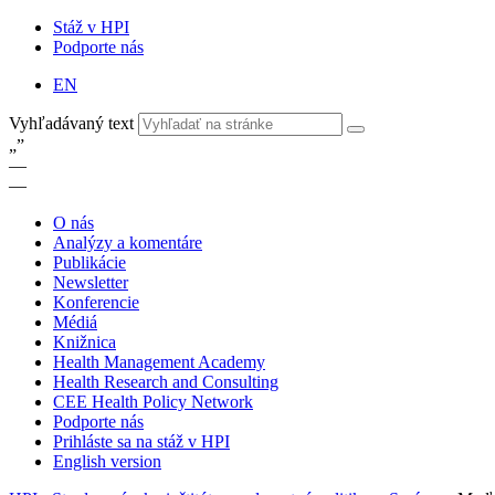
Stáž v HPI
Podporte nás
EN
Vyhľadávaný text
„
”
—
—
O nás
Analýzy a komentáre
Publikácie
Newsletter
Konferencie
Médiá
Knižnica
Health Management Academy
Health Research and Consulting
CEE Health Policy Network
Podporte nás
Prihláste sa na stáž v HPI
English version