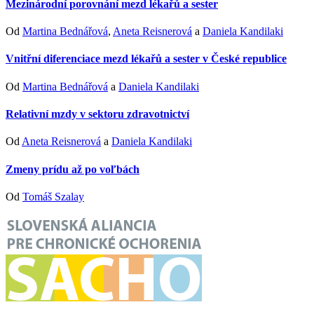
Mezinárodní porovnání mezd lékařů a sester
Od
Martina Bednářová
,
Aneta Reisnerová
a
Daniela Kandilaki
Vnitřní diferenciace mezd lékařů a sester v České republice
Od
Martina Bednářová
a
Daniela Kandilaki
Relativní mzdy v sektoru zdravotnictví
Od
Aneta Reisnerová
a
Daniela Kandilaki
Zmeny prídu až po voľbách
Od
Tomáš Szalay