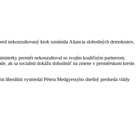
pred nekonzultovaný krok oznámila Aliancia slobodných demokratov,
inisterky premiér nekonzultoval so svojím koaličným partnerom,
ade, ak sa socialisti dokážu dohodnúť na zmene v premiérskom kresle.
i liberálmi vystriedal Pétera Medgyessyho dnešný predseda vlády