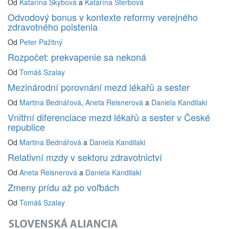
Od
Katarína Skybová
a
Katarína Šterbová
Odvodový bonus v kontexte reformy verejného
zdravotného poistenia
Od
Peter Pažitný
Rozpočet: prekvapenie sa nekoná
Od
Tomáš Szalay
Mezinárodní porovnání mezd lékařů a sester
Od
Martina Bednářová
,
Aneta Reisnerová
a
Daniela Kandilaki
Vnitřní diferenciace mezd lékařů a sester v České
republice
Od
Martina Bednářová
a
Daniela Kandilaki
Relativní mzdy v sektoru zdravotnictví
Od
Aneta Reisnerová
a
Daniela Kandilaki
Zmeny prídu až po voľbách
Od
Tomáš Szalay