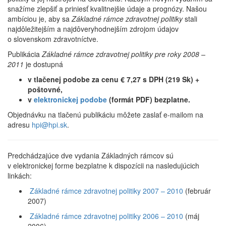
snažíme zlepšiť a priniesť kvalitnejšie údaje a prognózy. Našou
ambíciou je, aby sa
Základné rámce zdravotnej politiky
stali
najdôležitejším a najdôvery­hodnejším zdrojom údajov
o slovenskom zdravotníctve.
Publikácia
Základné rámce zdravotnej politiky pre roky 2008 –
2011
je dostupná
v tlačenej podobe za cenu € 7,27 s DPH (219 Sk) +
poštovné,
v
elektronickej podobe
(formát PDF) bezplatne
.
Objednávku na tlačenú publikáciu môžete zaslať e-mailom na
adresu
hpi@hpi.sk
.
Predchádzajúce dve vydania Základných rámcov sú
v elektronickej forme bezplatne k dispozícii na nasledujúcich
linkách:
Základné rámce zdravotnej politiky 2007 – 2010
(február
2007)
Základné rámce zdravotnej politiky 2006 – 2010
(máj