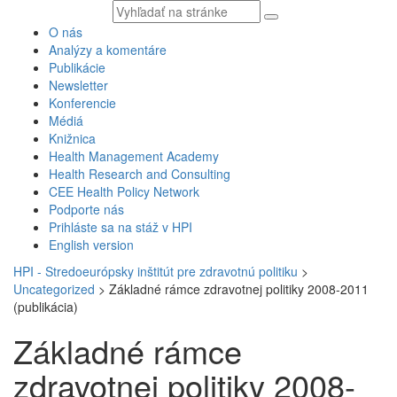
Vyhľadávaný
text
O nás
Analýzy a komentáre
Publikácie
Newsletter
Konferencie
Médiá
Knižnica
Health Management Academy
Health Research and Consulting
CEE Health Policy Network
Podporte nás
Prihláste sa na stáž v HPI
English version
HPI - Stredoeurópsky inštitút pre zdravotnú politiku
>
Uncategorized
>
Základné rámce zdravotnej politiky 2008-2011
(publikácia)
Základné rámce
zdravotnej politiky 2008-