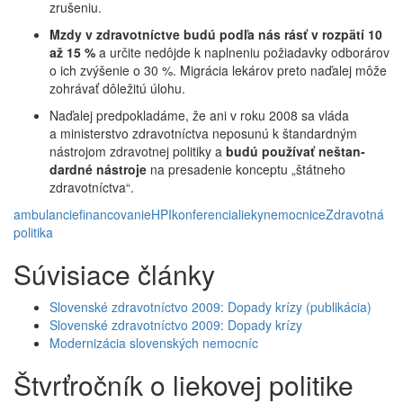
zrušeniu.
Mzdy v zdravotníctve budú podľa nás rásť v rozpätí 10
až 15 %
a určite nedôjde k napl­neniu požiadavky odborárov
o ich zvýšenie o 30 %. Migrácia lekárov preto naďalej môže
zohrávať dôležitú úlohu.
Naďalej predpokladáme, že ani v roku 2008 sa vláda
a ministerstvo zdravotníctva neposunú k štandardným
nástrojom zdravotnej politiky a
budú používať neštan­
dardné nástroje
na presadenie konceptu „štátneho
zdravotníctva“.
ambulancie
financovanie
HPI
konferencia
lieky
nemocnice
Zdravotná
politika
Súvisiace články
Slovenské zdravotníctvo 2009: Dopady krízy (publikácia)
Slovenské zdravotníctvo 2009: Dopady krízy
Modernizácia slovenských nemocníc
Štvrťročník o liekovej politike