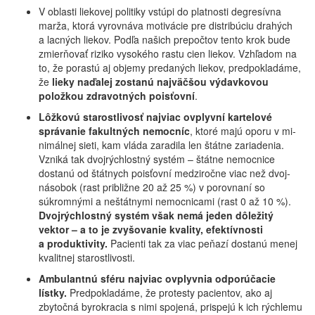
V oblasti liekovej politiky vstúpi do platnosti degre­sívna
marža, ktorá vyrovnáva motivácie pre distribúciu drahých
a lacných liekov. Podľa našich prepočtov tento krok bude
zmierňovať riziko vysokého rastu cien liekov. Vzhľadom na
to, že porastú aj objemy predaných liekov, pred­po­kla­dáme,
že
lieky naďalej zostanú naj­väč­šou výdavkovou
položkou zdravotných pois­ťovní
.
Lôžkovú starostlivosť najviac ovplyvní kar­te­lové
správanie fakultných nemocníc
, ktoré majú oporu v mi­
nimálnej sieti, kam vláda zaradila len štátne zaria­de­nia.
Vzniká tak dvoj­rýchlostný systém – štátne nemocnice
dostanú od štátnych poisťovní medziročne viac než dvoj­
násobok (rast približne 20 až 25 %) v porovnaní so
súkromnými a neštátnymi nemocnicami (rast 0 až 10 %).
Dvojrýchlostný systém však nemá jeden dôležitý
vektor – a to je zvyšovanie kvality, efektívnosti
a produktivity.
Pacienti tak za viac peňazí dostanú menej
kvalitnej sta­rostli­vosti.
Ambulantnú sféru najviac ovplyvnia od­po­rú­čacie
lístky.
Predpokladáme, že pro­testy pacientov, ako aj
zbytočná byrokracia s nimi spojená, prispejú k ich rýchle­mu