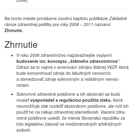
2006)
Na tomto mieste prinášame úvodnú kapitolu publikácie
Základné
rámce zdravotnej politiky pre roky 2008 – 2011
nazvanú
Zhrnutie.
Zhrnutie
V roku 2008 zdravotníctvo najzávažnejšie ovplyvní
budovanie tzv. konceptu „štátneho zdravotníctva“
.
Odrazí sa to najmä v smerovaní zdrojov štátnej VšZP, ktorá
bude koncentrovať zdroje do fakultných nemocníc
a obmedzovať zdroje súkromným a neštátnym nemoc­
niciam.
Súkromné zdravotné poisťovne a ich ak­ci­onári sa budú
musieť
vysporiadať s
regu­láciou použitia zisku
, ktorá
neumožňuje zisk rozdeliť akcionárom poisťovne, ale núti ich
použiť ho na nákup zdravotnej starostlivosti. Viaceré zdra­
vot­né poisťovne uviedli, že mienia Slovenskú re­pu­bli­ku za
túto legislatívu žalovať na medzi­národ­ných arbitráž­nych
súdoch.