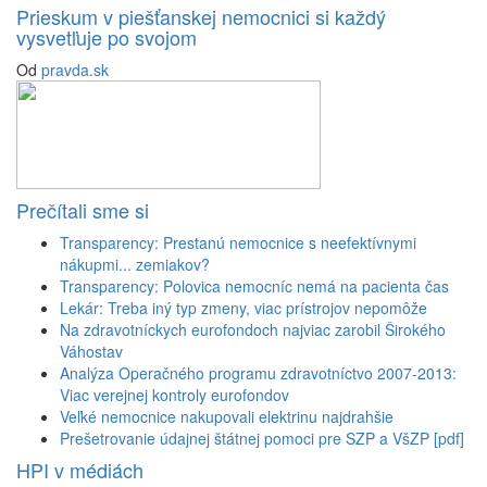
Prieskum v piešťanskej nemocnici si každý
vysvetľuje po svojom
Od
pravda.sk
Prečítali sme si
Transparency: Prestanú nemocnice s neefektívnymi
nákupmi... zemiakov?
Transparency: Polovica nemocníc nemá na pacienta čas
Lekár: Treba iný typ zmeny, viac prístrojov nepomôže
Na zdravotníckych eurofondoch najviac zarobil Širokého
Váhostav
Analýza Operačného programu zdravotníctvo 2007-2013:
Viac verejnej kontroly eurofondov
Veľké nemocnice nakupovali elektrinu najdrahšie
Prešetrovanie údajnej štátnej pomoci pre SZP a VšZP [pdf]
HPI v médiách