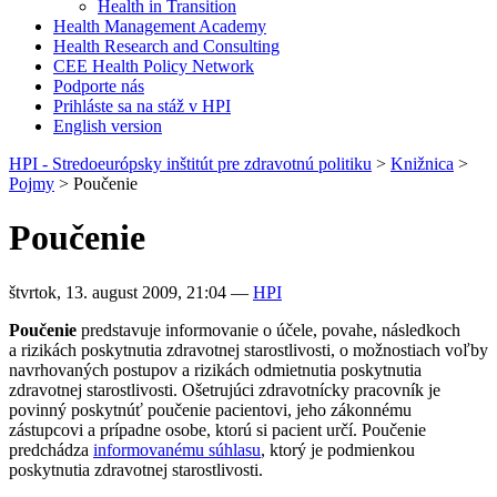
Health in Transition
Health Management Academy
Health Research and Consulting
CEE Health Policy Network
Podporte nás
Prihláste sa na stáž v HPI
English version
HPI - Stredoeurópsky inštitút pre zdravotnú politiku
>
Knižnica
>
Pojmy
>
Poučenie
Poučenie
štvrtok, 13. august 2009, 21:04
—
HPI
Poučenie
predstavuje informovanie o účele, povahe, následkoch
a rizikách poskytnutia zdravotnej starostlivosti, o možnostiach voľby
navrhovaných postupov a rizikách odmietnutia poskytnutia
zdravotnej starostlivosti. Ošetrujúci zdravotnícky pracovník je
povinný poskytnúť poučenie pacientovi, jeho zákonnému
zástupcovi a prípadne osobe, ktorú si pacient určí. Poučenie
predchádza
informovanému súhlasu
, ktorý je podmienkou
poskytnutia zdravotnej starostlivosti.