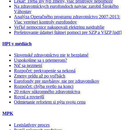
Lekár: Treba iný typ zmeny, viac prístrojov nepomôže
Na zdravotníckych eurofondoch najviac zarobil Širokého
Váhostav
Analýza Operačného programu zdravotníctvo 2007-2013:
Viac verejnej kontroly eurofondov
Veľké nemocnice nakupovali elektrinu najdrahšie
Prešetrovanie údajnej štátnej pomoci pre SZP a VšZP [pdf]
HPI v médiách
Slovenské zdravotníctvo nie je bezplatné
Uspokojíme sa s priemerom?
Nič sa nezmení
Rozpočet: prekvapenie sa nekoná
Zmeny prídu až po voľbách
Eurofondy pre stavbárov, nie pre zdravotníkov
Rozpočet: chýba svetlo na konci
20 rokov súkromného zdravotníctva
Rovní a rovnejší
Odmietanie reforiem si pýta svoju cenu
MPK
Legislatívny proces