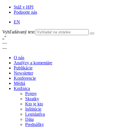
Stáž v HPI
Podporte nás
EN
Vyhľadávaný text
„
”
—
—
O nás
Analýzy a komentáre
Publikácie
Newsletter
Konferencie
Médiá
Knižnica
Pojmy
Skratky
Kto je kto
Inštitúcie
Legislatíva
Dáta
Prednášky