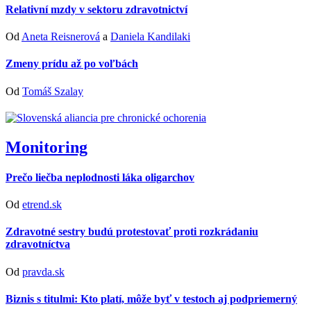
Relativní mzdy v sektoru zdravotnictví
Od
Aneta Reisnerová
a
Daniela Kandilaki
Zmeny prídu až po voľbách
Od
Tomáš Szalay
Monitoring
Prečo liečba neplodnosti láka oligarchov
Od
etrend.sk
Zdravotné sestry budú protestovať proti rozkrádaniu
zdravotníctva
Od
pravda.sk
Biznis s titulmi: Kto platí, môže byť v testoch aj podpriemerný