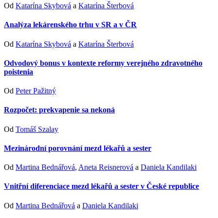
Od
Katarína Skybová
a
Katarína Šterbová
Analýza lekárenského trhu v SR a v ČR
Od
Katarína Skybová
a
Katarína Šterbová
Odvodový bonus v kontexte reformy verejného zdravotného
poistenia
Od
Peter Pažitný
Rozpočet: prekvapenie sa nekoná
Od
Tomáš Szalay
Mezinárodní porovnání mezd lékařů a sester
Od
Martina Bednářová
,
Aneta Reisnerová
a
Daniela Kandilaki
Vnitřní diferenciace mezd lékařů a sester v České republice
Od
Martina Bednářová
a
Daniela Kandilaki