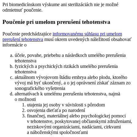
Pri biomedicínskom výskume ani sterilizáciách nie je možné
odmietnuť poučenie.
Poučenie pri umelom prerušení tehotenstva
Poučenie predchádzajúce
informovanému súhlasu pri umelom
prerušení tehotenstva
musí okrem uvedených náležitostí obsahovať
informácie o
účele, povahe, priebehu a následkoch umelého prerušenia
tehotenstva
fyzických a psychických rizikách umelého prerušenia
tehotenstva
aktuálnom vývojovom štádiu embrya alebo plodu, ktorého
vývoj má byť ukončený, a o jej oprávnení získať záznam zo
sonografického vyšetrenia
alternatívach k umelému prerušeniu tehotenstva, najmä
o možnosti
utajenia jej osoby v súvislosti s pôrodom
osvojenia dieťaťa po narodení
finančnej, materiálnej alebo psychologickej pomoci
v tehotenstve, poskytovanej občianskymi združeniami,
neziskovými organizáciami, nadáciami, cirkvami
a náboženskými spoločnosťami