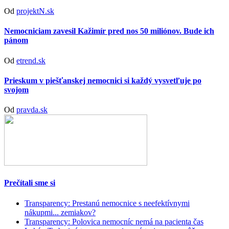
Od
projektN.sk
Nemocniciam zavesil Kažimír pred nos 50 miliónov. Bude ich
pánom
Od
etrend.sk
Prieskum v piešťanskej nemocnici si každý vysvetľuje po
svojom
Od
pravda.sk
Prečítali sme si
Transparency: Prestanú nemocnice s neefektívnymi
nákupmi... zemiakov?
Transparency: Polovica nemocníc nemá na pacienta čas