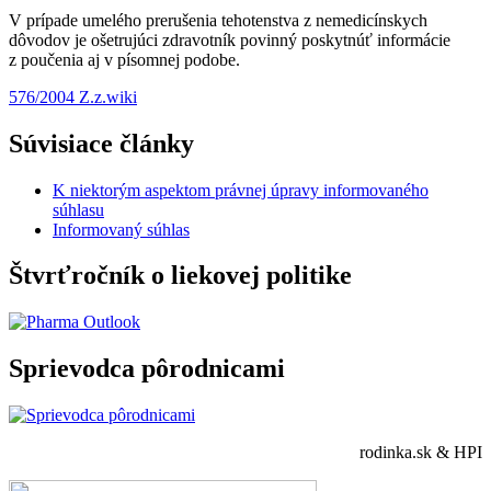
V prípade umelého prerušenia tehotenstva z nemedicínskych
dôvodov je ošetrujúci zdravotník povinný poskytnúť informácie
z poučenia aj v písomnej podobe.
576/2004 Z.z.
wiki
Súvisiace články
K niektorým aspektom právnej úpravy informovaného
súhlasu
Informovaný súhlas
Štvrťročník o liekovej politike
Sprievodca pôrodnicami
rodinka.sk & HPI