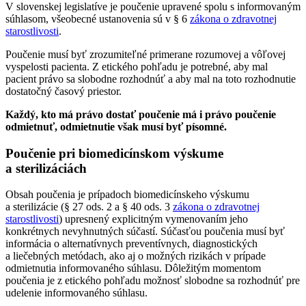
V slovenskej legislatíve je poučenie upravené spolu s informovaným
súhlasom, všeobecné ustanovenia sú v § 6
zákona o zdravotnej
starostlivosti
.
Poučenie musí byť zrozumiteľné primerane rozumovej a vôľovej
vyspelosti pacienta. Z etického pohľadu je potrebné, aby mal
pacient právo sa slobodne rozhodnúť a aby mal na toto rozhodnutie
dostatočný časový priestor.
Každý, kto má právo dostať poučenie má i právo poučenie
odmietnuť, odmietnutie však musí byť písomné.
Poučenie pri biomedicínskom výskume
a sterilizáciách
Obsah poučenia je prípadoch biomedicínskeho výskumu
a sterilizácie (§ 27 ods. 2 a § 40 ods. 3
zákona o zdravotnej
starostlivosti
) upresnený explicitným vymenovaním jeho
konkrétnych nevyhnutných súčastí. Súčasťou poučenia musí byť
informácia o alternatívnych preventívnych, diagnostických
a liečebných metódach, ako aj o možných rizikách v prípade
odmietnutia informovaného súhlasu. Dôležitým momentom
poučenia je z etického pohľadu možnosť slobodne sa rozhodnúť pre
udelenie informovaného súhlasu.