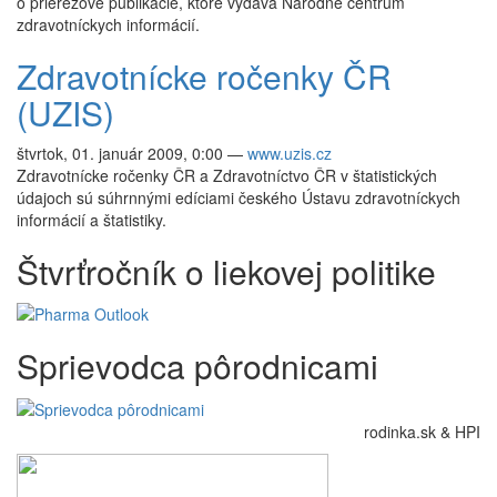
o prierezové publikácie, ktoré vydáva Národné centrum
zdravotníckych informácií.
Zdravotnícke ročenky ČR
(UZIS)
štvrtok, 01. január 2009, 0:00
—
www.uzis.cz
Zdravotnícke ročenky ČR a Zdravotníctvo ČR v štatistických
údajoch sú súhrnnými edíciami českého Ústavu zdravotníckych
informácií a štatistiky.
Štvrťročník o liekovej politike
Sprievodca pôrodnicami
rodinka.sk & HPI