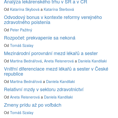
Analýza lekárenského trhu v SR a v ČR
Od
Katarína Skybová
a
Katarína Šterbová
Odvodový bonus v kontexte reformy verejného
zdravotného poistenia
Od
Peter Pažitný
Rozpočet: prekvapenie sa nekoná
Od
Tomáš Szalay
Mezinárodní porovnání mezd lékařů a sester
Od
Martina Bednářová
,
Aneta Reisnerová
a
Daniela Kandilaki
Vnitřní diferenciace mezd lékařů a sester v České
republice
Od
Martina Bednářová
a
Daniela Kandilaki
Relativní mzdy v sektoru zdravotnictví
Od
Aneta Reisnerová
a
Daniela Kandilaki
Zmeny prídu až po voľbách
Od
Tomáš Szalay