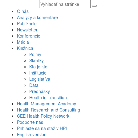
Vyhľadávaný
text
O nás
Analýzy a komentáre
Publikácie
Newsletter
Konferencie
Médiá
Knižnica
Pojmy
Skratky
Kto je kto
Inštitúcie
Legislatíva
Dáta
Prednášky
Health in Transition
Health Management Academy
Health Research and Consulting
CEE Health Policy Network
Podporte nás
Prihláste sa na stáž v HPI
English version