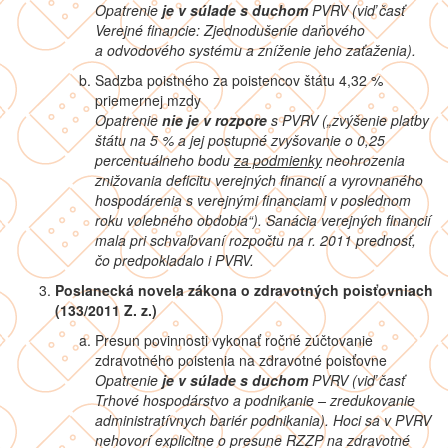
Opatrenie
je v súlade s duchom
PVRV (viď časť
Verejné financie: Zjednodušenie daňového
a odvodového systému a zníženie jeho zaťaženia
).
Sadzba poistného za poistencov štátu 4,32 %
priemernej mzdy
Opatrenie
nie je v rozpore
s PVRV („
zvýšenie platby
štátu na 5 % a jej postupné zvyšovanie o 0,25
percentuálneho bodu
za podmienky
neohrozenia
znižovania deficitu verejných financií a vyrovnaného
hospodárenia s verejnými financiami v poslednom
roku volebného obdobia“). Sanácia verejných financií
mala pri schvaľovaní rozpočtu na r. 2011 prednosť,
čo predpokladalo i PVRV.
Poslanecká novela zákona o zdravotných poisťovniach
(133/2011 Z. z.)
Presun povinnosti vykonať ročné zúčtovanie
zdravotného poistenia na zdravotné poisťovne
Opatrenie
je v súlade s duchom
PVRV (viď časť
Trhové hospodárstvo a podnikanie – zredukovanie
administratívnych bariér podnikania). Hoci sa v PVRV
nehovorí explicitne o presune RZZP na zdravotné