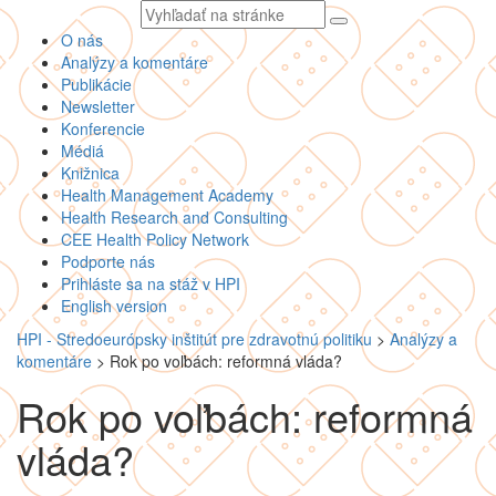
Vyhľadávaný
text
O nás
Analýzy a komentáre
Publikácie
Newsletter
Konferencie
Médiá
Knižnica
Health Management Academy
Health Research and Consulting
CEE Health Policy Network
Podporte nás
Prihláste sa na stáž v HPI
English version
HPI - Stredoeurópsky inštitút pre zdravotnú politiku
>
Analýzy a
komentáre
>
Rok po voľbách: reformná vláda?
Rok po voľbách: reformná
vláda?