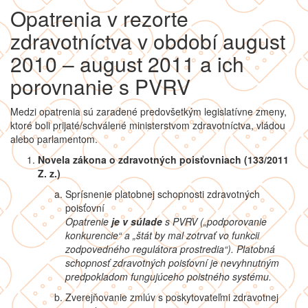
Opatrenia v rezorte
zdravotníctva v období august
2010 – august 2011 a ich
porovnanie s PVRV
Medzi opatrenia sú zaradené predovšetkým legislatívne zmeny,
ktoré boli prijaté/schválené ministerstvom zdravotníctva, vládou
alebo parlamentom.
Novela zákona o zdravotných poisťovniach (133/2011
Z. z.)
Sprísnenie platobnej schopnosti zdravotných
poisťovní
Opatrenie
je v súlade
s PVRV („podporovanie
konkurencie“ a „
štát by mal zotrvať vo funkcii
zodpovedného regulátora prostredia“). Platobná
schopnosť zdravotných poisťovní je nevyhnutným
predpokladom fungujúceho poistného systému.
Zverejňovanie zmlúv s poskytovateľmi zdravotnej