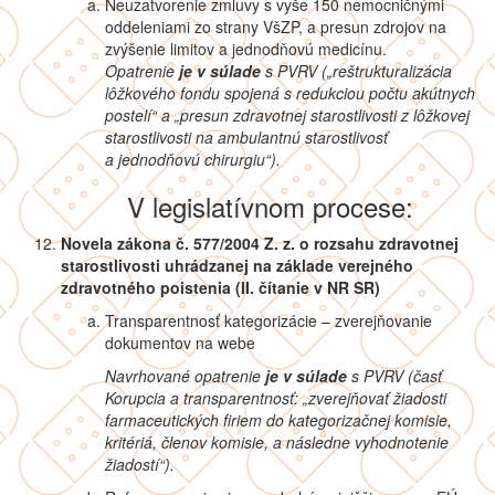
Neuzatvorenie zmluvy s vyše 150 nemocničnými
oddeleniami zo strany VšZP, a presun zdrojov na
zvýšenie limitov a jednodňovú medicínu.
Opatrenie
je v súlade
s PVRV („
reštrukturalizácia
lôžkového fondu spojená s redukciou počtu akútnych
postelí“ a „presun zdravotnej starostlivosti z lôžkovej
starostlivosti na ambulantnú starostlivosť
a jednodňovú chirurgiu“).
V legislatívnom procese:
Novela zákona č. 577/2004 Z. z. o rozsahu zdravotnej
starostlivosti uhrádzanej na základe verejného
zdravotného poistenia (II. čítanie v NR SR)
Transparentnosť kategorizácie – zverejňovanie
dokumentov na webe
Navrhované opatrenie
je v súlade
s PVRV
(časť
Korupcia a transparentnosť: „zverejňovať žiadosti
farmaceutických firiem do kategorizačnej komisie,
kritériá, členov komisie, a následne vyhodnotenie
žiadostí“).