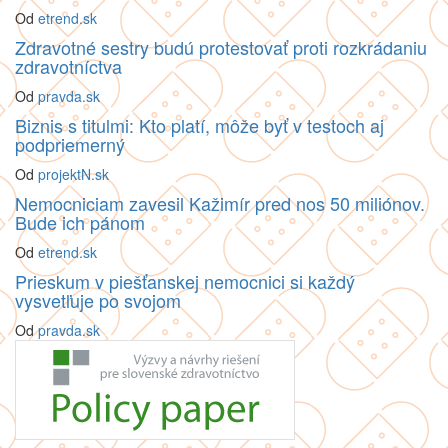
Od
etrend.sk
Zdravotné sestry budú protestovať proti rozkrádaniu
zdravotníctva
Od
pravda.sk
Biznis s titulmi: Kto platí, môže byť v testoch aj
podpriemerný
Od
projektN.sk
Nemocniciam zavesil Kažimír pred nos 50 miliónov.
Bude ich pánom
Od
etrend.sk
Prieskum v piešťanskej nemocnici si každý
vysvetľuje po svojom
Od
pravda.sk