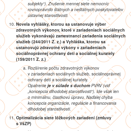
subjekty“). Zrušenie mennej siete nemocníc
rovnoprávnilo štátnych a neštátnych poskytovateľov
ústavnej starostlivosti.
Novela vyhlášky, ktorou sa ustanovuje výber
zdravotných výkonov, ktoré v zariadeniach sociálnych
služieb vykonávajú zamestnanci zariadenia sociálnych
služieb (244/2011 Z. z.) a Vyhláška, ktorou sa
ustanovujú zdravotné výkony v zariadeniach
sociálnoprávnej ochrany detí a sociálnej kurately
(159/2011 Z. z.)
Rozšírenie počtu zdravotných výkonov
v zariadeniach sociálnych služieb, sociálnoprávnej
ochrany detí a sociálnej kurately.
Opatrenie
je v súlade s duchom
PVRV (viď
„koncepcia dlhodobej starostlivosti“). Ide však len
o minimálnu, čiastkovú úpravu. Naďalej chýba
koncepcia organizácie, regulácie a financovania
dlhodobej starostlivosti.
Optimalizácia siete lôžkových zariadení (zmluvy
s VšZP)