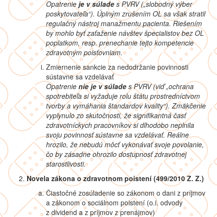
Opatrenie
je v súlade
s PVRV („
slobodný výber
poskytovateľa“). Úplným zrušením OL sa však stratil
regulačný nástroj manažmentu pacienta. Riešením
by mohlo byť zaťaženie návštev špecialistov bez OL
poplatkom, resp. prenechanie tejto kompetencie
zdravotným poisťovniam.
Zmiernenie sankcie za nedodržanie povinnosti
sústavne sa vzdelávať
Opatrenie
nie je v súlade
s PVRV (viď „
ochrana
spotrebiteľa si vyžaduje rolu štátu prostredníctvom
tvorby a vymáhania štandardov kvality“). Zmäkčenie
vyplynulo zo skutočnosti, že signifikantná časť
zdravotníckych pracovníkov si dlhodobo neplnila
svoju povinnosť sústavne sa vzdelávať. Reálne
hrozilo, že nebudú môcť vykonávať svoje povolanie,
čo by zásadne ohrozilo dostupnosť zdravotnej
starostlivosti.
Novela zákona o zdravotnom poistení (499/2010 Z. Z.)
Čiastočné zosúladenie so zákonom o dani z príjmov
a zákonom o sociálnom poistení (o.i. odvody
z dividend a z príjmov z prenájmov)