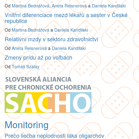
Od
Martina Bednářová
,
Aneta Reisnerová
a
Daniela Kandilaki
Vnitřní diferenciace mezd lékařů a sester v České
republice
Od
Martina Bednářová
a
Daniela Kandilaki
Relativní mzdy v sektoru zdravotnictví
Od
Aneta Reisnerová
a
Daniela Kandilaki
Zmeny prídu až po voľbách
Od
Tomáš Szalay
Monitoring
Prečo liečba neplodnosti láka oligarchov