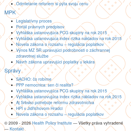
Odmietanie reforiem si pýta svoju cenu
MPK
Legislatívny proces
Portál právnych predpisov
Vyhláška ustanovujúca PCG skupiny na rok 2015
Vyhláška ustanovujúca index rizika nákladov na rok 2015
Novela zákona o rozsahu – regulácia poplatkov
Výnos MZ SR upravujúci podrobnosti o záchrannej
zdravotnej službe
Návrh zákona upravujúci poplatky u lekára
Správy
SACHO: čo robíme
PPP nemocnica: sen či realita?
Vyhláška ustanovujúca PCG skupiny na rok 2015
Vyhláška ustanovujúca index rizika nákladov na rok 2015
Aj Srbsko potrebuje reformu zdravotníctva
HPI v Jidřichovom Hradci
Novela zákona o rozsahu – regulácia poplatkov
© 2009 - 2026
Health Policy Institute
—
Všetky práva vyhradené
—
Kontakt