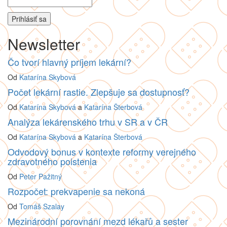
Newsletter
Čo tvorí hlavný príjem lekární?
Od
Katarína Skybová
Počet lekární rastie. Zlepšuje sa dostupnosť?
Od
Katarína Skybová
a
Katarína Šterbová
Analýza lekárenského trhu v SR a v ČR
Od
Katarína Skybová
a
Katarína Šterbová
Odvodový bonus v kontexte reformy verejného
zdravotného poistenia
Od
Peter Pažitný
Rozpočet: prekvapenie sa nekoná
Od
Tomáš Szalay
Mezinárodní porovnání mezd lékařů a sester