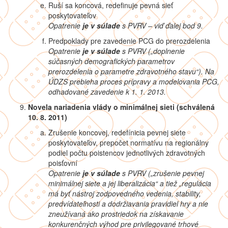
Ruší sa koncová, redefinuje pevná sieť
poskytovateľov
Opatrenie
je v súlade
s PVRV – viď ďalej bod 9.
Predpoklady pre zavedenie PCG do prerozdelenia
Opatrenie
je v súlade
s PVRV („
doplnenie
súčasných demografických parametrov
prerozdelenia o parametre zdravotného stavu“). Na
ÚDZS prebieha proces prípravy a modelovania PCG,
odhadované zavedenie k 1. 1. 2013.
Novela nariadenia vlády o minimálnej sieti (schválená
10. 8. 2011)
Zrušenie koncovej, redefínicia pevnej siete
poskytovateľov, prepočet normatívu na regionálny
podiel počtu poistencov jednotlivých zdravotných
poisťovní
Opatrenie
je v súlade
s PVRV („
zrušenie pevnej
minimálnej siete a jej liberalizácia“ a tiež „regulácia
má byť nástroj zodpovedného vedenia, stability,
predvídateľnosti a dodržiavania pravidiel hry a nie
zneužívaná ako prostriedok na získavanie
konkurenčných výhod pre privilegované trhové