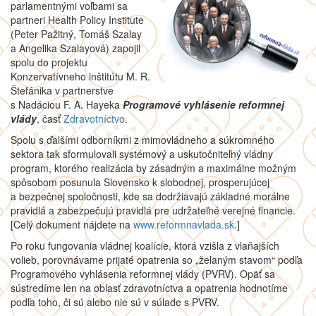
parlamentnými voľbami sa
partneri Health Policy Institute
(Peter Pažitný, Tomáš Szalay
a Angelika Szalayová) zapojil
spolu do projektu
Konzervatívneho inštitútu M. R.
Štefánika v partnerstve
s Nadáciou F. A. Hayeka
Programové vyhlásenie reformnej
vlády
, časť
Zdravotníctvo
.
Spolu s ďalšími odborníkmi z mimovládneho a súkromného
sektora tak sformulovali systémový a uskutočniteľný vládny
program, ktorého realizácia by zásadným a maximálne možným
spôsobom posunula Slovensko k slobodnej, prosperujúcej
a bezpečnej spoločnosti, kde sa dodržiavajú základné morálne
pravidlá a zabezpečujú pravidlá pre udržateľné verejné financie.
[Celý dokument nájdete na
www.reformnavlada.sk
.]
Po roku fungovania vládnej koalície, ktorá vzišla z vlaňajších
volieb, porovnávame prijaté opatrenia so „želaným stavom“ podľa
Programového vyhlásenia reformnej vlády (PVRV). Opäť sa
sústredíme len na oblasť zdravotníctva a opatrenia hodnotíme
podľa toho, či sú alebo nie sú v súlade s PVRV.