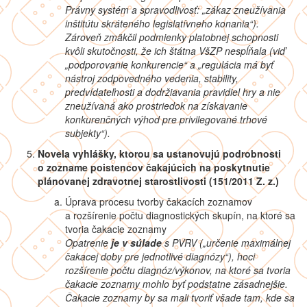
Právny systém a spravodlivosť: „zákaz zneužívania
inštitútu skráteného legislatívneho konania“).
Zároveň zmäkčil podmienky platobnej schopnosti
kvôli skutočnosti, že ich štátna VšZP nespĺňala (viď
„podporovanie konkurencie“ a „regulácia má byť
nástroj zodpovedného vedenia, stability,
predvídateľnosti a dodržiavania pravidiel hry a nie
zneužívaná ako prostriedok na získavanie
konkurenčných výhod pre privilegované trhové
subjekty“).
Novela vyhlášky,
ktorou sa ustanovujú podrobnosti
o zozname poistencov čakajúcich na poskytnutie
plánovanej zdravotnej starostlivosti (151/2011 Z. z.)
Úprava procesu tvorby čakacích zoznamov
a rozšírenie počtu diagnostických skupín, na ktoré sa
tvoria čakacie zoznamy
Opatrenie
je v súlade
s PVRV („
určenie maximálnej
čakacej doby pre jednotlivé diagnózy“), hoci
rozšírenie počtu diagnóz/výkonov, na ktoré sa tvoria
čakacie zoznamy mohlo byť podstatne zásadnejšie.
Čakacie zoznamy by sa mali tvoriť všade tam, kde sa