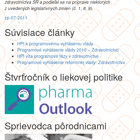
zdravotníctva SR a podieľal sa na príprave niektorých
z uvedených legislatívnych zmien (č. 1, 8, 9).
zp-07-2011
Súvisiace články
HPI k programovému vyhláseniu vlády
Programové vyhlásenie vlády 2010 – Zdravotníctvo
HPI víta programové tézy v zdravotníctve
Programové vyhlásenie reformnej vlády: Zdravotníctvo
Štvrťročník o liekovej politike
Sprievodca pôrodnicami