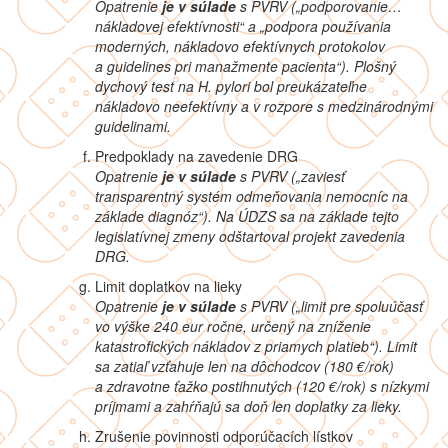
Opatrenie
je v súlade
s PVRV
(„podporovanie…
nákladovej efektívnosti“ a „podpora používania
moderných, nákladovo efektívnych protokolov
a guidelines pri manažmente pacienta“). Plošný
dychový test na H. pylori bol preukázateľne
nákladovo neefektívny a v rozpore s medzinárodnými
guidelinami.
Predpoklady na zavedenie DRG
Opatrenie
je v súlade
s PVRV („
zaviesť
transparentný systém odmeňovania nemocníc na
základe diagnóz“). Na ÚDZS sa na základe tejto
legislatívnej zmeny odštartoval projekt zavedenia
DRG.
Limit doplatkov na lieky
Opatrenie
je v súlade
s PVRV („
limit pre spoluúčasť
vo výške 240 eur ročne, určený na zníženie
katastrofických nákladov z priamych platieb“). Limit
sa zatiaľ vzťahuje len na dôchodcov (180 €/rok)
a zdravotne ťažko postihnutých (120 €/rok) s nízkymi
príjmami a zahŕňajú sa doň len doplatky za lieky.
Zrušenie povinnosti odporúčacích lístkov