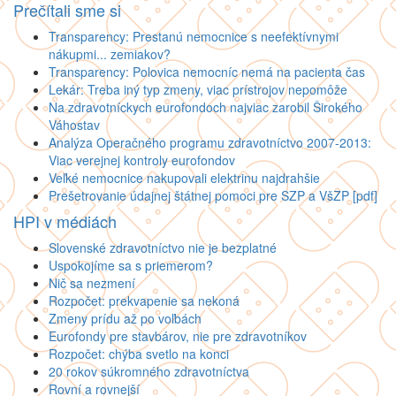
Prečítali sme si
Transparency: Prestanú nemocnice s neefektívnymi
nákupmi... zemiakov?
Transparency: Polovica nemocníc nemá na pacienta čas
Lekár: Treba iný typ zmeny, viac prístrojov nepomôže
Na zdravotníckych eurofondoch najviac zarobil Širokého
Váhostav
Analýza Operačného programu zdravotníctvo 2007-2013:
Viac verejnej kontroly eurofondov
Veľké nemocnice nakupovali elektrinu najdrahšie
Prešetrovanie údajnej štátnej pomoci pre SZP a VšZP [pdf]
HPI v médiách
Slovenské zdravotníctvo nie je bezplatné
Uspokojíme sa s priemerom?
Nič sa nezmení
Rozpočet: prekvapenie sa nekoná
Zmeny prídu až po voľbách
Eurofondy pre stavbárov, nie pre zdravotníkov
Rozpočet: chýba svetlo na konci
20 rokov súkromného zdravotníctva
Rovní a rovnejší