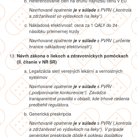
Referencovanie cien na druhú najnižšiu cenu v EÚ
Navrhované opatrenie
je v súlade
s PVRV („
kontrola
a zdržanlivosť vo výdavkoch na lieky”).
Nákladová efektívnosť: cena za 1 QALY do 24-
násobku priemernej mzdy
Navrhované opatrenie
je v súlade
s PVRV („
určenie
hranice nákladovej efektívnosti
”).
Návrh zákona o liekoch a zdravotníckych pomôckach
(II. čítanie v NR SR)
Legalizácia sietí verejných lekární a vernostných
systémov
Navrhované opatrenie
je v súlade
s PVRV
(„podporovanie konkurencie“). Zavádza
transparentné pravidlá v oblasti, kde trhové riešenia
predbehli regulátora.
Generická preskripcia
Navrhované opatrenie
je v súlade
s PVRV („
kontrola
a zdržanlivosť vo výdavkoch na lieky“). V prípade
generickej preskripcie dôjde k poklesu doplatkov