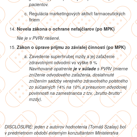
pacientov.
Regulácia marketingových aktivít farmaceutických
firiem
Novela zákona o ochrane nefajčiarov (po MPK)
Nie je v PVRV riešené.
Zákon o
úprave príjmu zo závislej činnosti
(po MPK)
Zavedenie superhrubej mzdy a jej zaťaženie
zdravotnými odvodmi vo výške 9 %
Navrhované opatrenie
je v súlade
s PVRV (
mierne
zníženie odvodového zaťaženia, dosiahnuté
znížením sadzby verejného zdravotného poistného
zo súčasných 14% na 10% a presunom odvodovej
povinnosti na zamestnanca z tzv. „brutto-brutto“
mzdy).
DISCLOSURE: jeden z autorov hodnotenia (Tomáš Szalay) bol
v predmetnom období externým konzultantom Ministerstva