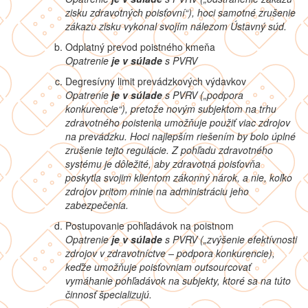
zisku zdravotných poisťovní“), hoci samotné zrušenie
zákazu zisku vykonal svojím nálezom Ústavný súd.
Odplatný prevod poistného kmeňa
Opatrenie
je v súlade
s PVRV
Degresívny limit prevádzkových výdavkov
Opatrenie
je v súlade
s PVRV („podpora
konkurencie“), pretože novým subjektom na trhu
zdravotného poistenia umožňuje použiť viac zdrojov
na prevádzku. Hoci najlepším riešením by bolo úplné
zrušenie tejto regulácie. Z pohľadu zdravotného
systému je dôležité, aby zdravotná poisťovňa
poskytla svojim klientom zákonný nárok, a nie, koľko
zdrojov pritom minie na administráciu jeho
zabezpečenia.
Postupovanie pohľadávok na poistnom
Opatrenie
je v súlade
s PVRV („zvýšenie efektívnosti
zdrojov v zdravotníctve – podpora konkurencie),
keďže umožňuje poisťovniam outsourcovať
vymáhanie pohľadávok na subjekty, ktoré sa na túto
činnosť špecializujú.