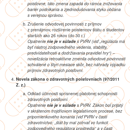
poisťovne, táto zmena zapadá do rámca znižovania
bariér podnikania a zjednodušovania styku občana
s verejnou správou.
Zrušenie odvodovej povinnosti z príjmov
z prenájmov, rozšírenie poistencov štátu o študentov
starších ako 26 rokov (do 30 r.)
Opatrenie
nie je v súlade
s PVRV (viď „regulácia má
byť nástroj zodpovedného vedenia, stability,
predvídateľnosti a dodržiavania pravidiel hry“) –
novelizácia retroaktívne zmenila odvodové povinnosti
schválené o štyri mesiace skôr, bez náhrady výpadku
príjmov zdravotných poisťovní.
Novela zákona o zdravotných poisťovniach (97/2011
Z. z.)
Odklad účinnosti sprísnenej platobnej schopnosti
zdravotných poisťovní
Opatrenie
nie je v súlade
s PVRV. Zákon bol prijatý
v skrátenom trojdňovom legislatívnom procese, bez
pripomienkového konania (viď PVRV v časti
zdravotníctvo: „
štát by mal zotrvať vo funkcii
zodpovedného regulátora prostredia“ a v časti