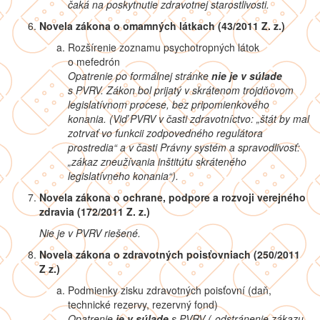
čaká na poskytnutie zdravotnej starostlivosti.
Novela zákona o omamných látkach (43/2011 Z. z.)
Rozšírenie zoznamu psychotropných látok
o mefedrón
Opatrenie po formálnej stránke
nie je v súlade
s PVRV. Zákon bol prijatý v skrátenom trojdňovom
legislatívnom procese, bez pripomienkového
konania. (Viď PVRV v časti zdravotníctvo: „
štát by mal
zotrvať vo funkcii zodpovedného regulátora
prostredia“ a v časti Právny systém a spravodlivosť:
„zákaz zneužívania inštitútu skráteného
legislatívneho konania“).
Novela zákona o ochrane, podpore a rozvoji verejného
zdravia (172/2011 Z. z.)
Nie je v PVRV riešené.
Novela zákona o zdravotných poisťovniach (250/2011
Z z.)
Podmienky zisku zdravotných poisťovní (daň,
technické rezervy, rezervný fond)
Opatrenie
je v súlade
s PVRV („
odstránenie zákazu