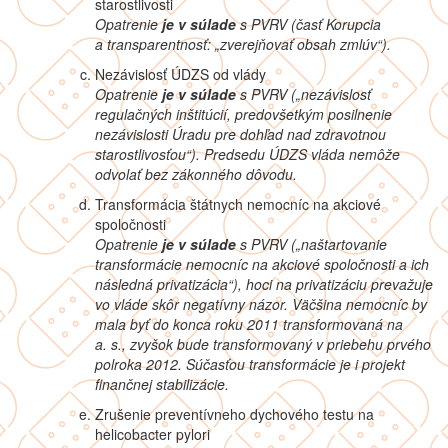
starostlivosti
Opatrenie
je v súlade
s PVRV
(časť Korupcia
a transparentnosť: „zverejňovať obsah zmlúv“).
Nezávislosť ÚDZS od vlády
Opatrenie
je v súlade
s PVRV („
nezávislosť
regulačných inštitúcií, predovšetkým posilnenie
nezávislosti Úradu pre dohľad nad zdravotnou
starostlivosťou“). Predsedu ÚDZS vláda nemôže
odvolať bez zákonného dôvodu.
Transformácia štátnych nemocníc na akciové
spoločnosti
Opatrenie
je v súlade
s PVRV
(„naštartovanie
transformácie nemocníc na akciové spoločnosti a ich
následná privatizácia“), hoci na privatizáciu prevažuje
vo vláde skôr negatívny názor. Väčšina nemocníc by
mala byť do konca roku 2011 transformovaná na
a. s., zvyšok bude transformovaný v priebehu prvého
polroka 2012. Súčasťou transformácie je i projekt
finančnej stabilizácie.
Zrušenie preventívneho dychového testu na
helicobacter pylori