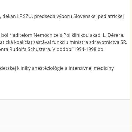
), dekan LF SZU, predseda výboru Slovenskej pediatrickej
 bol riaditeľom Nemocnice s Poliklinikou akad. L. Dérera.
ká koalícia) zastával funkciu ministra zdravotníctva SR.
denta Rudolfa Schustera. V období 1994-1998 bol
tskej kliniky anestéziológie a intenzívnej medicíny