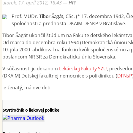
utorok, 17. apríl 2012, 18:43
—
HPI
Prof. MUDr.
Tibor Šagát
, CSc. (* 17. decembra 1942, Či
spoločnosti a prednosta DKAIM DFNsP v Bratislave.
Tibor Šagát ukončil štúdium na Fakulte detského lekárstva 
Od marca do decembra roku 1994 (Demokratická úniou Slove
10. júla 2000 abdikoval na funkciu kvôli spoločenskému a p
poslancom NR SR za Demokratickú úniu Slovenska.
V súčasnosti je dekanom
Lekárskej Fakulty SZU
, predsedo
(DKAIM) Detskej fakultnej nemocnice s poliklinikou (
DFNsP
Je ženatý, má dve deti.
Štvrťročník o liekovej politike