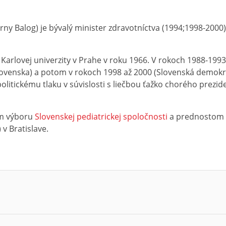
erny Balog) je bývalý minister zdravotníctva (1994;1998-2000
Karlovej univerzity v Prahe v roku 1966. V rokoch 1988-1993
nska) a potom v rokoch 1998 až 2000 (Slovenská demokratic
olitickému tlaku v súvislosti s liečbou ťažko chorého prezi
m výboru
Slovenskej pediatrickej spoločnosti
a prednostom de
) v Bratislave.