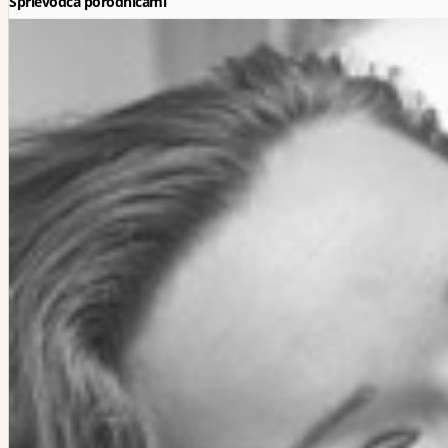
Sprievodca pôrodnicami