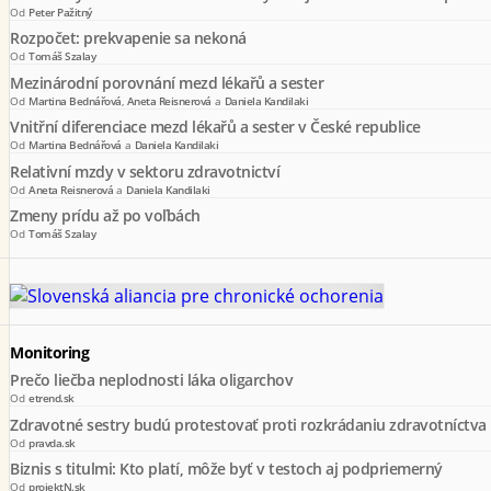
Od
Peter Pažitný
Rozpočet: prekvapenie sa nekoná
Od
Tomáš Szalay
Mezinárodní porovnání mezd lékařů a sester
Od
Martina Bednářová
,
Aneta Reisnerová
a
Daniela Kandilaki
Vnitřní diferenciace mezd lékařů a sester v České republice
Od
Martina Bednářová
a
Daniela Kandilaki
Relativní mzdy v sektoru zdravotnictví
Od
Aneta Reisnerová
a
Daniela Kandilaki
Zmeny prídu až po voľbách
Od
Tomáš Szalay
Monitoring
Prečo liečba neplodnosti láka oligarchov
Od
etrend.sk
Zdravotné sestry budú protestovať proti rozkrádaniu zdravotníctva
Od
pravda.sk
Biznis s titulmi: Kto platí, môže byť v testoch aj podpriemerný
Od
projektN.sk