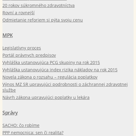
20 rokov súkromného zdravotníctva
Rovní a rovnejší
Odmietanie reforiem si pýta svoju cenu
MPK
Legislatívny proces
Portál právnych predpisov
Vyhláška ustanovujúca PCG skupiny na rok 2015
Vyhláška ustanovujúca index rizika nákladov na rok 2015
Novela zákona o rozsahu – regulácia poplatkov
Výnos MZ SR upravujúci podrobnosti o záchrannej zdravotnej
službe
Návrh zákona upravujúci poplatky u lekára
Správy
SACHO: čo robíme
PPP nemocnica: sen či realita?