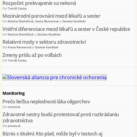
Rozpočet: prekvapenie sa nekoná
Od
Tomáš Szalay
Mezinárodní porovnání mezd lékařů a sester
Od
Martina Bednářová
,
Aneta Reisnerová
a
Daniela Kandilaki
Vnitřní diferenciace mezd lékařů a sester v České republice
Od
Martina Bednářová
a
Daniela Kandilaki
Relativní mzdy v sektoru zdravotnictví
Od
Aneta Reisnerová
a
Daniela Kandilaki
Zmeny prídu až po voľbách
Od
Tomáš Szalay
Monitoring
Prečo liečba neplodnosti láka oligarchov
Od
etrend.sk
Zdravotné sestry budú protestovať proti rozkrádaniu
zdravotníctva
Od
pravda.sk
Biznis s titulmi: Kto platí, môže byť v testoch aj