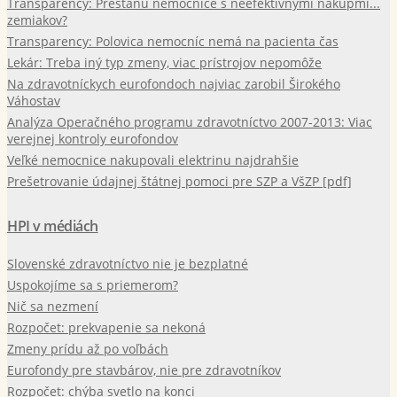
Transparency: Prestanú nemocnice s neefektívnymi nákupmi...
zemiakov?
Transparency: Polovica nemocníc nemá na pacienta čas
Lekár: Treba iný typ zmeny, viac prístrojov nepomôže
Na zdravotníckych eurofondoch najviac zarobil Širokého
Váhostav
Analýza Operačného programu zdravotníctvo 2007-2013: Viac
verejnej kontroly eurofondov
Veľké nemocnice nakupovali elektrinu najdrahšie
Prešetrovanie údajnej štátnej pomoci pre SZP a VšZP [pdf]
HPI v médiách
Slovenské zdravotníctvo nie je bezplatné
Uspokojíme sa s priemerom?
Nič sa nezmení
Rozpočet: prekvapenie sa nekoná
Zmeny prídu až po voľbách
Eurofondy pre stavbárov, nie pre zdravotníkov
Rozpočet: chýba svetlo na konci