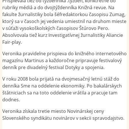
Prispievala tiež od týždenníka .týždeň, konktrétne do
rubriky médiá a do dvojtýždenníka Knižná revue. Na
fakulte žurnalistiky bola šéfredaktorkou časopisu Zumag,
ktorý sa v časoch jej vedenia umiestnil na druhom mieste
v súťaži vysokoškolských časopisov Štúrovo Pero.
Absolvovala tiež kurz Investigatívnej žurnalistiky Aliancie
Fair-play.
Veronika pravidelne prispieva do knižného internetového
magazínu Martinus a každoročne pripravuje festivalový
denník pre divadelný festival Dotyky a spojenia.
V roku 2008 bola prijatá na dvojmesačný letnú stáž do
denníka Sme na oddelenie ekonomiky. Po bakalárskych
štátniciach sa na toto oddelenie vrátila a pracuje tam
dodnes.
Veronika získala tretie miesto Novinárskej ceny
Slovenského syndikátu novinárov v sekcii spravodajstvo.