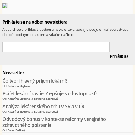
Prihláste sa na odber newslettera
Ak sa chcete prihlásiť k odberu newsletteru, zadajte svoju e-mailovú adresu
do poľa pod týmto textom a stlačte tlačidlo.
Newsletter
Čo tvorí hlavný príjem lekární?
Od
Katarína Skybová
Počet lekární rastie. Zlepšuje sa dostupnosť?
Od
Katarína Skybová
a
Katarína Šterbová
Analýza lekárenského trhu v SR a v ČR
Od
Katarína Skybová
a
Katarína Šterbová
Odvodový bonus v kontexte reformy verejného
zdravotného poistenia
Od
Peter Pažitný