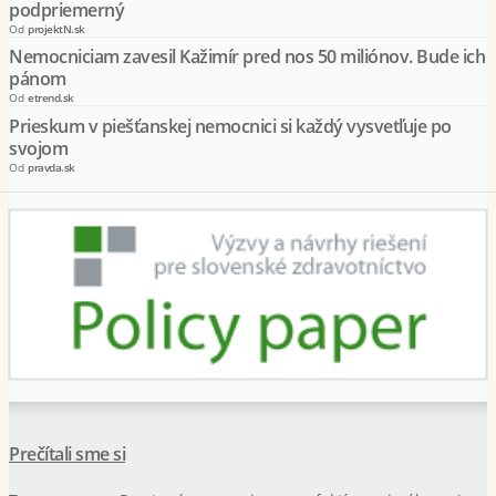
podpriemerný
Od
projektN.sk
Nemocniciam zavesil Kažimír pred nos 50 miliónov. Bude ich
pánom
Od
etrend.sk
Prieskum v piešťanskej nemocnici si každý vysvetľuje po
svojom
Od
pravda.sk
Prečítali sme si