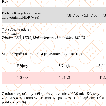
Kč)
Podíl celkových výdajů na
7,8
7,62
7,53
7,63
7,
zdravotnictví/HDP (v %)
* předběžné údaje
** predikce
Zdroje: ČSÚ, ÚZIS, Makroekonomická predikce MFČR
Státní rozpočet na rok 2014 je navrhován (v mld. Kč):
Příjmy
Výdaje
Sald
1 099,3
1 211,3
-112,
Z tohoto rozpočtu by mělo jít do zdravotnictví 65,9 mld. Kč, tedy
zhruba 5,4 %, z toho 57,919 mld. Kč platby za státní pojištěnce (růst
přibližně o 9 %).