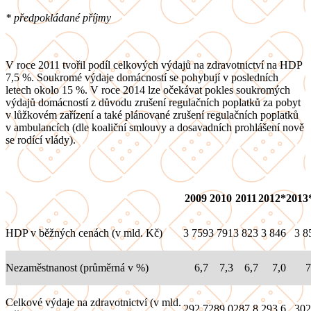
* předpokládané příjmy
V roce 2011 tvořil podíl celkových výdajů na zdravotnictví na HDP
7,5 %. Soukromé výdaje domácností se pohybují v posledních
letech okolo 15 %. V roce 2014 lze očekávat pokles soukromých
výdajů domácností z důvodu zrušení regulačních poplatků za pobyt
v lůžkovém zařízení a také plánované zrušení regulačních poplatků
v ambulancích (dle koaliční smlouvy a dosavadních prohlášení nově
se rodící vlády).
2009
2010
2011
2012*
2013
HDP v běžných cenách (v mld. Kč)
3 759
3 791
3 823
3 846
3 8
Nezaměstnanost (průměrná v %)
6,7
7,3
6,7
7,0
7
Celkové výdaje na zdravotnictví (v mld.
292,7
289,0
287,8
293,6
302