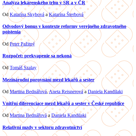
Analýza lekárenského trhu v SR a v ČR
Od
Katarína Skybová
a
Katarína Šterbová
Odvodový bonus v kontexte reformy verejného zdravotného
poistenia
Od
Peter Pažitný
Rozpočet: prekvapenie sa nekoná
Od
Tomáš Szalay
Mezinárodní porovnání mezd lékařů a sester
Od
Martina Bednářová
,
Aneta Reisnerová
a
Daniela Kandilaki
Vnitřní diferenciace mezd lékařů a sester v České republice
Od
Martina Bednářová
a
Daniela Kandilaki
Relativní mzdy v sektoru zdravotnictví