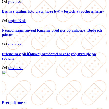
Od
pravda.sk
Biznis s titulmi: Kto platí, môže byť v testoch aj podpriemerný
Od
projektN.sk
Nemocniciam zavesil Kažimír pred nos 50 miliónov. Bude ich
pánom
Od
etrend.sk
Prieskum v piešťanskej nemocnici si každý vysvetľuje po
svojom
Od
pravda.sk
Prečítali sme si