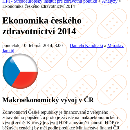
HPI - Stredoeurópsky inštitút pre zdravotnú politiku
>
Analýzy
>
Ekonomika českého zdravotnictví 2014
Ekonomika českého
zdravotnictví 2014
pondelok, 10. február 2014, 3:00
—
Daniela Kandilaki
a
Miroslav
Jankůj
Makroekonomický vývoj v ČR
Zdravotnictví České republiky je financované z veřejného
zdravotního pojištění, a proto je závislé na makroekonomickém
vývoji země. Klíčový je vývoj HDP a nezaměstnanosti. HDP (v
běžných cenách) by měl podle predikce Ministerstva financí ČR