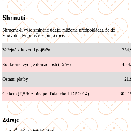
Shrnutí
Shrneme-li výše zmíněné údaje, můžeme předpokládat, že do
zdravotnictví přiteče v tomto roce:
Veřejné zdravotní pojištění
234,
Soukromé výdaje domácností (15 %)
45,3
Ostatní platby
21,
Celkem (7,8 % z předpokládaného HDP 2014)
302,1
Zdroje
Český statistický úřad