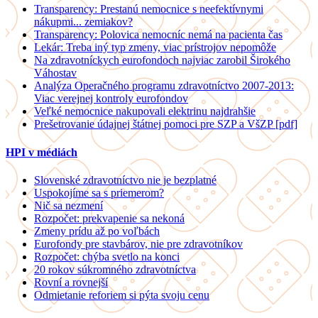
Transparency: Prestanú nemocnice s neefektívnymi
nákupmi... zemiakov?
Transparency: Polovica nemocníc nemá na pacienta čas
Lekár: Treba iný typ zmeny, viac prístrojov nepomôže
Na zdravotníckych eurofondoch najviac zarobil Širokého
Váhostav
Analýza Operačného programu zdravotníctvo 2007-2013:
Viac verejnej kontroly eurofondov
Veľké nemocnice nakupovali elektrinu najdrahšie
Prešetrovanie údajnej štátnej pomoci pre SZP a VšZP [pdf]
HPI v médiách
Slovenské zdravotníctvo nie je bezplatné
Uspokojíme sa s priemerom?
Nič sa nezmení
Rozpočet: prekvapenie sa nekoná
Zmeny prídu až po voľbách
Eurofondy pre stavbárov, nie pre zdravotníkov
Rozpočet: chýba svetlo na konci
20 rokov súkromného zdravotníctva
Rovní a rovnejší
Odmietanie reforiem si pýta svoju cenu