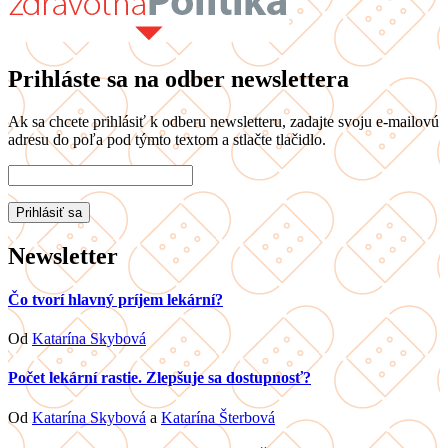
Prihláste sa na odber newslettera
Ak sa chcete prihlásiť k odberu newsletteru, zadajte svoju e-mailovú
adresu do poľa pod týmto textom a stlačte tlačidlo.
Newsletter
Čo tvorí hlavný príjem lekární?
Od
Katarína Skybová
Počet lekární rastie. Zlepšuje sa dostupnosť?
Od
Katarína Skybová
a
Katarína Šterbová