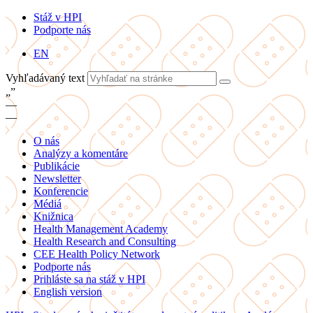
Stáž v HPI
Podporte nás
EN
Vyhľadávaný text
„
”
—
—
O nás
Analýzy a komentáre
Publikácie
Newsletter
Konferencie
Médiá
Knižnica
Health Management Academy
Health Research and Consulting
CEE Health Policy Network
Podporte nás
Prihláste sa na stáž v HPI
English version