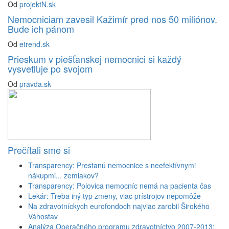
Od
projektN.sk
Nemocniciam zavesil Kažimír pred nos 50 miliónov.
Bude ich pánom
Od
etrend.sk
Prieskum v piešťanskej nemocnici si každý
vysvetľuje po svojom
Od
pravda.sk
Prečítali sme si
Transparency: Prestanú nemocnice s neefektívnymi
nákupmi... zemiakov?
Transparency: Polovica nemocníc nemá na pacienta čas
Lekár: Treba iný typ zmeny, viac prístrojov nepomôže
Na zdravotníckych eurofondoch najviac zarobil Širokého
Váhostav
Analýza Operačného programu zdravotníctvo 2007-2013: