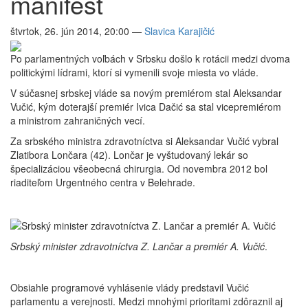
manifest
štvrtok, 26. jún 2014, 20:00
—
Slavica Karajičić
Po parlamentných voľbách v Srbsku došlo k rotácii medzi dvoma
politickými lídrami, ktorí si vymenili svoje miesta vo vláde.
V súčasnej srbskej vláde sa novým premiérom stal Aleksandar
Vučić, kým doterajší premiér Ivica Dačić sa stal vicepremiérom
a ministrom zahraničných vecí.
Za srbského ministra zdravotníctva si Aleksandar Vučić vybral
Zla­ti­bora Lon­čara (42). Lončar je vyštudovaný lekár so
špecializáciou všeobecná chirurgia. Od novembra 2012 bol
riaditeľom Urgentného centra v Belehrade.
Srbský minister zdravotníctva Z. Lančar a premiér A. Vučić
.
Obsiahle programové vyhlásenie vlády predstavil Vučić
parlamentu a verejnosti. Medzi mnohými prioritami zdôraznil aj