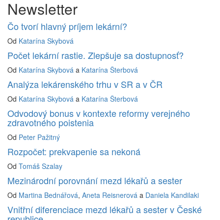
Newsletter
Čo tvorí hlavný príjem lekární?
Od
Katarína Skybová
Počet lekární rastie. Zlepšuje sa dostupnosť?
Od
Katarína Skybová
a
Katarína Šterbová
Analýza lekárenského trhu v SR a v ČR
Od
Katarína Skybová
a
Katarína Šterbová
Odvodový bonus v kontexte reformy verejného
zdravotného poistenia
Od
Peter Pažitný
Rozpočet: prekvapenie sa nekoná
Od
Tomáš Szalay
Mezinárodní porovnání mezd lékařů a sester
Od
Martina Bednářová
,
Aneta Reisnerová
a
Daniela Kandilaki
Vnitřní diferenciace mezd lékařů a sester v České
republice