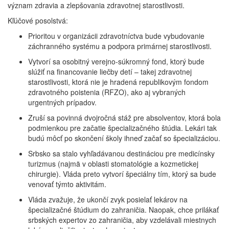
význam zdravia a zlepšovania zdravotnej starostlivosti.
Kľúčové posolstvá:
Prioritou v organizácii zdravotníctva bude vybudovanie
záchranného systému a podpora primárnej starostlivosti.
Vytvorí sa osobitný verejno-súkromný fond, ktorý bude
slúžiť na financovanie liečby detí – takej zdravotnej
starostlivosti, ktorá nie je hradená republikovým fondom
zdravotného poistenia (RFZO), ako aj vybraných
urgentných prípadov.
Zruší sa povinná dvojročná stáž pre absolventov, ktorá bola
podmienkou pre začatie špecializačného štúdia. Lekári tak
budú môcť po skončení školy ihneď začať so špecializáciou.
Srbsko sa stalo vyhľadávanou destináciou pre medicínsky
turizmus (najmä v oblasti stomatológie a kozmetickej
chirurgie). Vláda preto vytvorí špeciálny tím, ktorý sa bude
venovať týmto aktivitám.
Vláda zvažuje, že ukončí zvyk posielať lekárov na
špecializačné štúdium do zahraničia. Naopak, chce prilákať
srbských expertov zo zahraničia, aby vzdelávali miestnych