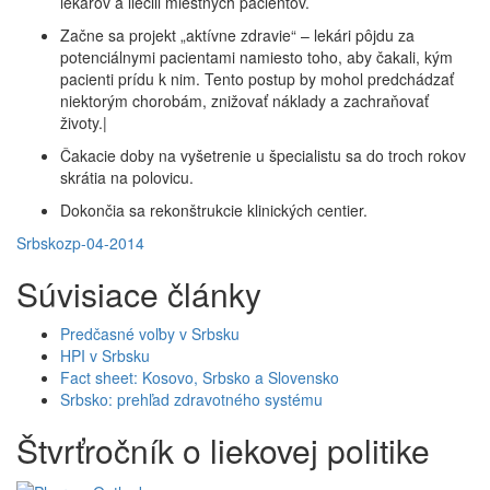
lekárov a liečili miestnych pacientov.
Začne sa projekt „aktívne zdravie“ – lekári pôjdu za
potenciálnymi pacientami namiesto toho, aby čakali, kým
pacienti prídu k nim. Tento postup by mohol predchádzať
niektorým chorobám, znižovať náklady a zachraňovať
životy.|
Čakacie doby na vyšetrenie u špecialistu sa do troch rokov
skrátia na polovicu.
Dokončia sa rekonštrukcie klinických centier.
Srbsko
zp-04-2014
Súvisiace články
Predčasné voľby v Srbsku
HPI v Srbsku
Fact sheet: Kosovo, Srbsko a Slovensko
Srbsko: prehľad zdravotného systému
Štvrťročník o liekovej politike