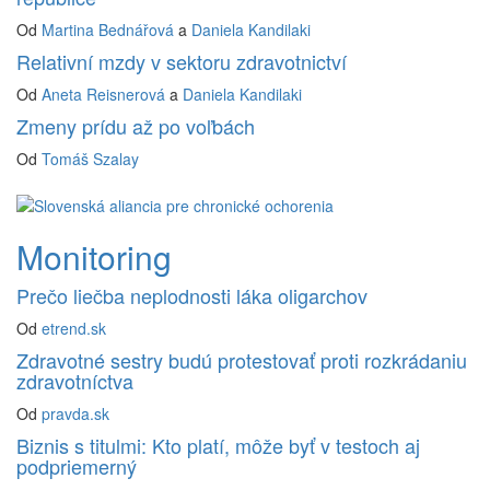
Od
Martina Bednářová
a
Daniela Kandilaki
Relativní mzdy v sektoru zdravotnictví
Od
Aneta Reisnerová
a
Daniela Kandilaki
Zmeny prídu až po voľbách
Od
Tomáš Szalay
Monitoring
Prečo liečba neplodnosti láka oligarchov
Od
etrend.sk
Zdravotné sestry budú protestovať proti rozkrádaniu
zdravotníctva
Od
pravda.sk
Biznis s titulmi: Kto platí, môže byť v testoch aj
podpriemerný