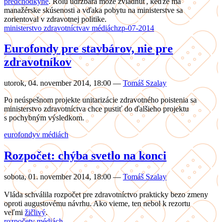
predchodkyne
. Rolu údržbára môže zvládnuť, keďže má
manažérske skúsenosti a vďaka pobytu na ministerstve sa
zorientoval v zdravotnej politike.
ministerstvo zdravotníctva
v médiách
zp-07-2014
Eurofondy pre stavbárov, nie pre
zdravotníkov
utorok, 04. november 2014, 18:00
—
Tomáš Szalay
Po neúspešnom projekte unitarizácie zdravotného poistenia sa
ministerstvo zdravotníctva chce pustiť do ďalšieho projektu
s pochybným výsledkom.
eurofondy
v médiách
Rozpočet: chýba svetlo na konci
sobota, 01. november 2014, 18:00
—
Tomáš Szalay
Vláda schválila rozpočet pre zdravotníctvo prakticky bezo zmeny
oproti augustovému návrhu. Ako vieme, ten nebol k rezortu
veľmi
žičlivý
.
rozpočet
v médiách