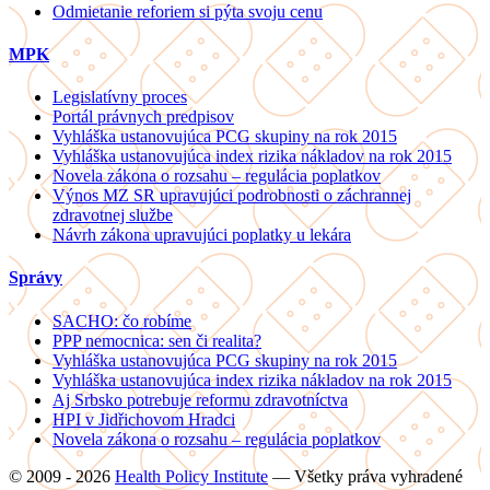
Odmietanie reforiem si pýta svoju cenu
MPK
Legislatívny proces
Portál právnych predpisov
Vyhláška ustanovujúca PCG skupiny na rok 2015
Vyhláška ustanovujúca index rizika nákladov na rok 2015
Novela zákona o rozsahu – regulácia poplatkov
Výnos MZ SR upravujúci podrobnosti o záchrannej
zdravotnej službe
Návrh zákona upravujúci poplatky u lekára
Správy
SACHO: čo robíme
PPP nemocnica: sen či realita?
Vyhláška ustanovujúca PCG skupiny na rok 2015
Vyhláška ustanovujúca index rizika nákladov na rok 2015
Aj Srbsko potrebuje reformu zdravotníctva
HPI v Jidřichovom Hradci
Novela zákona o rozsahu – regulácia poplatkov
© 2009 - 2026
Health Policy Institute
—
Všetky práva vyhradené