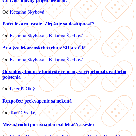
Čo tvorí hlavný príjem lekární?
Od
Katarína Skybová
Počet lekární rastie. Zlepšuje sa dostupnosť?
Od
Katarína Skybová
a
Katarína Šterbová
Analýza lekárenského trhu v SR a v ČR
Od
Katarína Skybová
a
Katarína Šterbová
Odvodový bonus v kontexte reformy verejného zdravotného
poistenia
Od
Peter Pažitný
Rozpočet: prekvapenie sa nekoná
Od
Tomáš Szalay
Mezinárodní porovnání mezd lékařů a sester