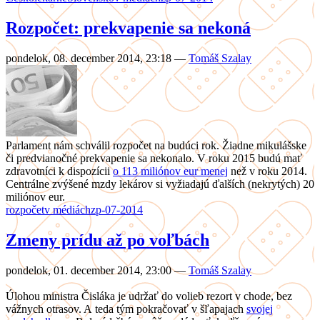
Rozpočet: prekvapenie sa nekoná
pondelok, 08. december 2014, 23:18
—
Tomáš Szalay
Parlament nám schválil rozpočet na budúci rok. Žiadne mikulášske
či predvianočné prekvapenie sa nekonalo. V roku 2015 budú mať
zdravotníci k dispozícii
o 113 miliónov eur menej
než v roku 2014.
Centrálne zvýšené mzdy lekárov si vyžiadajú ďalších (nekrytých) 20
miliónov eur.
rozpočet
v médiách
zp-07-2014
Zmeny prídu až po voľbách
pondelok, 01. december 2014, 23:00
—
Tomáš Szalay
Úlohou ministra Čisláka je udržať do volieb rezort v chode, bez
vážnych otrasov. A teda tým pokračovať v šľapajach
svojej