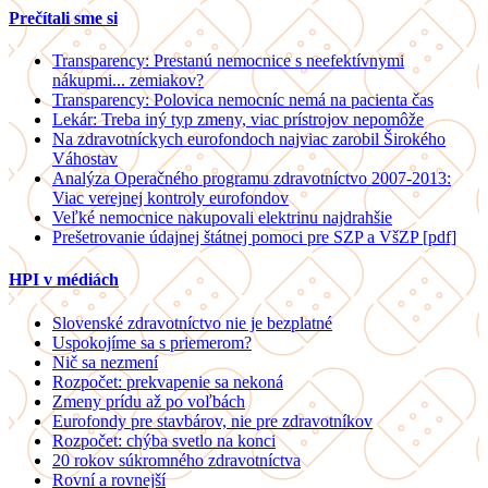
Prečítali sme si
Transparency: Prestanú nemocnice s neefektívnymi
nákupmi... zemiakov?
Transparency: Polovica nemocníc nemá na pacienta čas
Lekár: Treba iný typ zmeny, viac prístrojov nepomôže
Na zdravotníckych eurofondoch najviac zarobil Širokého
Váhostav
Analýza Operačného programu zdravotníctvo 2007-2013:
Viac verejnej kontroly eurofondov
Veľké nemocnice nakupovali elektrinu najdrahšie
Prešetrovanie údajnej štátnej pomoci pre SZP a VšZP [pdf]
HPI v médiách
Slovenské zdravotníctvo nie je bezplatné
Uspokojíme sa s priemerom?
Nič sa nezmení
Rozpočet: prekvapenie sa nekoná
Zmeny prídu až po voľbách
Eurofondy pre stavbárov, nie pre zdravotníkov
Rozpočet: chýba svetlo na konci
20 rokov súkromného zdravotníctva
Rovní a rovnejší