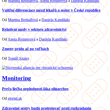
Od
Martina Bednářová
,
Aneta Reisnerová
a
Daniela Kandilaki
Vnitřní diferenciace mezd lékařů a sester v České republice
Od
Martina Bednářová
a
Daniela Kandilaki
Relativní mzdy v sektoru zdravotnictví
Od
Aneta Reisnerová
a
Daniela Kandilaki
Zmeny prídu až po voľbách
Od
Tomáš Szalay
Monitoring
Prečo liečba neplodnosti láka oligarchov
Od
etrend.sk
Zdravotné sestry budú protestovať proti rozkrádaniu