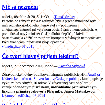
Nič sa nezmení
nedeľa, 08. február 2015, 11:39
—
Tomáš Szalay
Personálne zemetrasenia v zdravotníctve z jesene minulého roka
mali jedného spoločného menovateľa – podozrenia
z netransparentnosti pri verejnom obstarávaní v nemocniciach. Aj
preto dostal nový minister Čislák úlohu zlepšiť efektivitu
obstarávania a znížiť priestor pre korupciu v štátnych nemocniciach.
Pred Vianocami predstavil svoje opatrenia.
v médiách
zp-01-2015
Čo tvorí hlavný príjem lekární?
nedeľa, 21. december 2014, 15:22
—
Katarína Skybová
Zdravotnícke noviny publikovali zhrnutie publikácie HPI
Analýza
lekárenského trhu na Slovensku a v Českej republike
, ktorá popisuje
vývoj za posledných 10 rokov. V záverečnej časti sa súhrn
venuje
obchodným prirážkam, individuálne pripravovaným
liekom a prináša rozhovor s PharmDr. Janou Matuškovou.
lekárne
v médiách
zp-07-2014