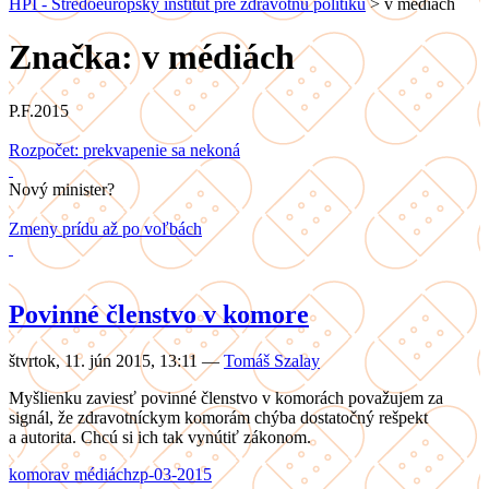
HPI - Stredoeurópsky inštitút pre zdravotnú politiku
>
v médiách
Značka: v médiách
P.F.2015
Rozpočet: prekvapenie sa nekoná
Nový minister?
Zmeny prídu až po voľbách
Povinné členstvo v komore
štvrtok, 11. jún 2015, 13:11
—
Tomáš Szalay
Myšlienku zaviesť povinné členstvo v komorách považujem za
signál, že zdravotníckym komorám chýba dostatočný rešpekt
a autorita. Chcú si ich tak vynútiť zákonom.
komora
v médiách
zp-03-2015