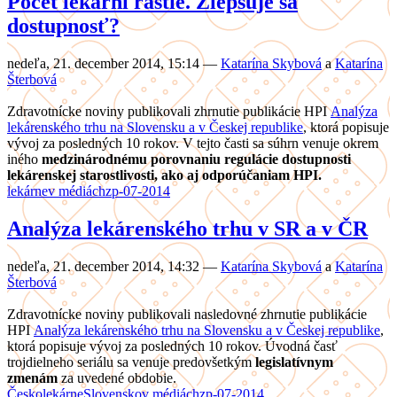
Počet lekární rastie. Zlepšuje sa
dostupnosť?
nedeľa, 21. december 2014, 15:14
—
Katarína Skybová
a
Katarína
Šterbová
Zdravotnícke noviny publikovali zhrnutie publikácie HPI
Analýza
lekárenského trhu na Slovensku a v Českej republike
, ktorá popisuje
vývoj za posledných 10 rokov. V tejto časti sa súhrn venuje okrem
iného
medzinárodnému porovnaniu regulácie dostupnosti
lekárenskej starostlivosti, ako aj odporúčaniam HPI.
lekárne
v médiách
zp-07-2014
Analýza lekárenského trhu v SR a v ČR
nedeľa, 21. december 2014, 14:32
—
Katarína Skybová
a
Katarína
Šterbová
Zdravotnícke noviny publikovali nasledovné zhrnutie publikácie
HPI
Analýza lekárenského trhu na Slovensku a v Českej republike
,
ktorá popisuje vývoj za posledných 10 rokov. Úvodná časť
trojdielneho seriálu sa venuje predovšetkým
legislatívnym
zmenám
za uvedené obdobie.
Česko
lekárne
Slovensko
v médiách
zp-07-2014