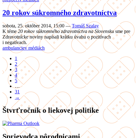
20 rokov súkromného zdravotníctva
sobota, 25. október 2014, 15:00
—
Tomáš Szalay
K téme
20 rokov súkromného zdravotníctva na Slovensku
sme pre
Zdravotnícke noviny napísali krátku úvahu o pozitívach
i negatívach.
ambulancie
v médiách
1
2
3
4
5
…
31
→
Štvrťročník o liekovej politike
Sprievodca pôrodnicami