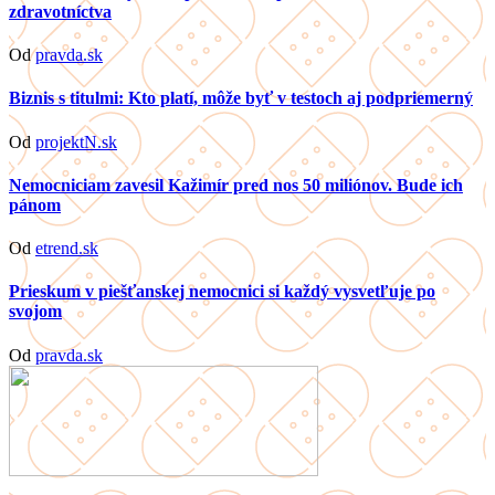
zdravotníctva
Od
pravda.sk
Biznis s titulmi: Kto platí, môže byť v testoch aj podpriemerný
Od
projektN.sk
Nemocniciam zavesil Kažimír pred nos 50 miliónov. Bude ich
pánom
Od
etrend.sk
Prieskum v piešťanskej nemocnici si každý vysvetľuje po
svojom
Od
pravda.sk