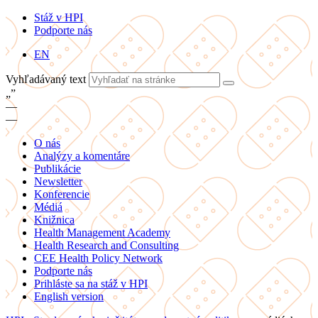
Stáž v HPI
Podporte nás
EN
Vyhľadávaný text
„
”
—
—
O nás
Analýzy a komentáre
Publikácie
Newsletter
Konferencie
Médiá
Knižnica
Health Management Academy
Health Research and Consulting
CEE Health Policy Network
Podporte nás
Prihláste sa na stáž v HPI
English version