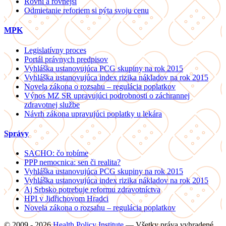
Rovní a rovnejší
Odmietanie reforiem si pýta svoju cenu
MPK
Legislatívny proces
Portál právnych predpisov
Vyhláška ustanovujúca PCG skupiny na rok 2015
Vyhláška ustanovujúca index rizika nákladov na rok 2015
Novela zákona o rozsahu – regulácia poplatkov
Výnos MZ SR upravujúci podrobnosti o záchrannej
zdravotnej službe
Návrh zákona upravujúci poplatky u lekára
Správy
SACHO: čo robíme
PPP nemocnica: sen či realita?
Vyhláška ustanovujúca PCG skupiny na rok 2015
Vyhláška ustanovujúca index rizika nákladov na rok 2015
Aj Srbsko potrebuje reformu zdravotníctva
HPI v Jidřichovom Hradci
Novela zákona o rozsahu – regulácia poplatkov
© 2009 - 2026
Health Policy Institute
—
Všetky práva vyhradené