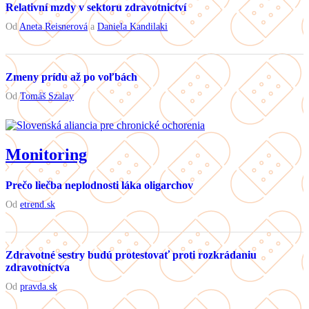
Relativní mzdy v sektoru zdravotnictví
Od
Aneta Reisnerová
a
Daniela Kandilaki
Zmeny prídu až po voľbách
Od
Tomáš Szalay
Monitoring
Prečo liečba neplodnosti láka oligarchov
Od
etrend.sk
Zdravotné sestry budú protestovať proti rozkrádaniu
zdravotníctva
Od
pravda.sk