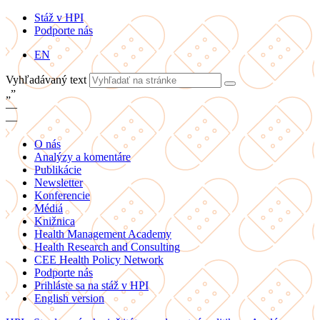
Stáž v HPI
Podporte nás
EN
Vyhľadávaný text
„
”
—
—
O nás
Analýzy a komentáre
Publikácie
Newsletter
Konferencie
Médiá
Knižnica
Health Management Academy
Health Research and Consulting
CEE Health Policy Network
Podporte nás
Prihláste sa na stáž v HPI
English version