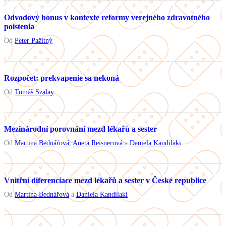
Odvodový bonus v kontexte reformy verejného zdravotného
poistenia
Od
Peter Pažitný
Rozpočet: prekvapenie sa nekoná
Od
Tomáš Szalay
Mezinárodní porovnání mezd lékařů a sester
Od
Martina Bednářová
,
Aneta Reisnerová
a
Daniela Kandilaki
Vnitřní diferenciace mezd lékařů a sester v České republice
Od
Martina Bednářová
a
Daniela Kandilaki