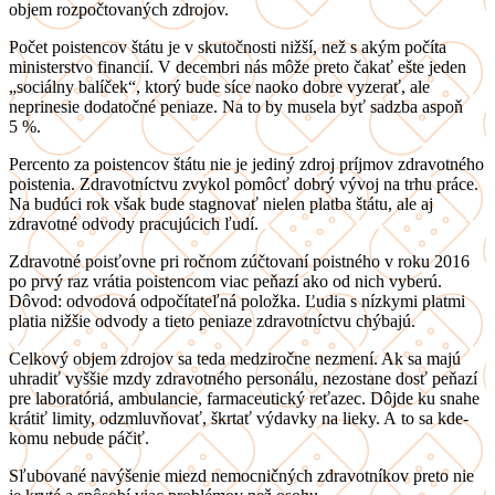
objem rozpočtovaných zdrojov.
Počet poistencov štátu je v skutočnosti nižší, než s akým počíta
ministerstvo financií. V decembri nás môže preto čakať ešte jeden
„sociálny balíček“, ktorý bude síce naoko dobre vyzerať, ale
neprinesie dodatočné peniaze. Na to by musela byť sadzba aspoň
5 %.
Percento za poistencov štátu nie je jediný zdroj príjmov zdravotného
poistenia. Zdravotníctvu zvykol pomôcť dobrý vývoj na trhu práce.
Na budúci rok však bude stagnovať nielen platba štátu, ale aj
zdravotné odvody pracujúcich ľudí.
Zdravotné poisťovne pri ročnom zúčtovaní poistného v roku 2016
po prvý raz vrátia poistencom viac peňazí ako od nich vyberú.
Dôvod: odvodová odpočítateľná položka. Ľudia s nízkymi platmi
platia nižšie odvody a tieto peniaze zdravotníctvu chýbajú.
Celkový objem zdrojov sa teda medziročne nezmení. Ak sa majú
uhradiť vyššie mzdy zdravotného personálu, nezostane dosť peňazí
pre laboratóriá, ambulancie, farmaceutický reťazec. Dôjde ku snahe
krátiť limity, odzmluvňovať, škrtať výdavky na lieky. A to sa kde-
komu nebude páčiť.
Sľubované navýšenie miezd nemocničných zdravotníkov preto nie