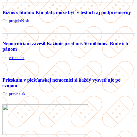
Biznis s titulmi: Kto platí, môže byť v testoch aj podpriemerný
Od
projektN.sk
Nemocniciam zavesil Kažimír pred nos 50 miliónov. Bude ich
pánom
Od
etrend.sk
Prieskum v piešťanskej nemocnici si každý vysvetľuje po
svojom
Od
pravda.sk