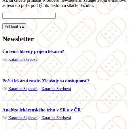
Ak sa chcete prihlásiť k odberu newsletteru, zadajte svoju e-mailovú
adresu do poľa pod týmto textom a stlačte tlačidlo.
Newsletter
Čo tvorí hlavný príjem lekární?
Od
Katarína Skybová
Počet lekární rastie. Zlepšuje sa dostupnosť?
Od
Katarína Skybová
a
Katarína Šterbová
Analýza lekárenského trhu v SR a v ČR
Od
Katarína Skybová
a
Katarína Šterbová