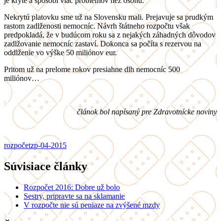
je kryté a spôsobí viac problémov než osohu.
Nekrytú platovku sme už na Slovensku mali. Prejavuje sa prudkým
rastom zadlženosti nemocníc. Návrh štátneho rozpočtu však
predpokladá, že v budúcom roku sa z nejakých záhadných dôvodov
zadlžovanie nemocníc zastaví. Dokonca sa počíta s rezervou na
oddlženie vo výške 50 miliónov eur.
Pritom už na prelome rokov presiahne dlh nemocníc 500
miliónov…
článok bol napísaný pre Zdravotnícke noviny
rozpočet
zp-04-2015
Súvisiace články
Rozpočet 2016: Dobre už bolo
Sestry, pripravte sa na sklamanie
V rozpočte nie sú peniaze na zvýšené mzdy