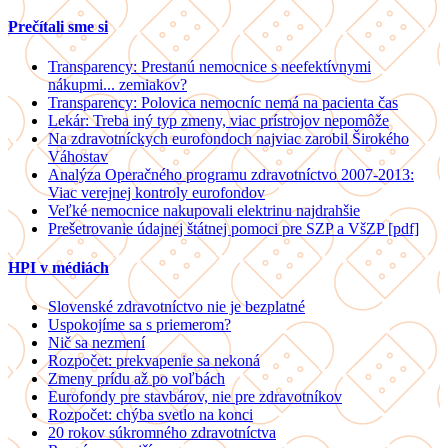
Prečítali sme si
Transparency: Prestanú nemocnice s neefektívnymi
nákupmi... zemiakov?
Transparency: Polovica nemocníc nemá na pacienta čas
Lekár: Treba iný typ zmeny, viac prístrojov nepomôže
Na zdravotníckych eurofondoch najviac zarobil Širokého
Váhostav
Analýza Operačného programu zdravotníctvo 2007-2013:
Viac verejnej kontroly eurofondov
Veľké nemocnice nakupovali elektrinu najdrahšie
Prešetrovanie údajnej štátnej pomoci pre SZP a VšZP [pdf]
HPI v médiách
Slovenské zdravotníctvo nie je bezplatné
Uspokojíme sa s priemerom?
Nič sa nezmení
Rozpočet: prekvapenie sa nekoná
Zmeny prídu až po voľbách
Eurofondy pre stavbárov, nie pre zdravotníkov
Rozpočet: chýba svetlo na konci
20 rokov súkromného zdravotníctva