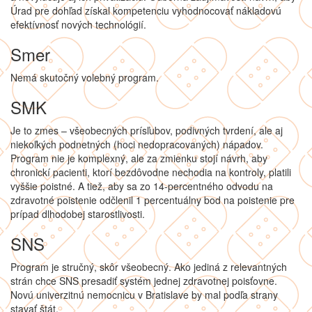
Úrad pre dohľad získal kompetenciu vyhodnocovať nákladovú
efektívnosť nových technológií.
Smer
Nemá skutočný volebný program.
SMK
Je to zmes – všeobecných prísľubov, podivných tvrdení, ale aj
niekoľkých podnetných (hoci nedopracovaných) nápadov.
Program nie je komplexný, ale za zmienku stojí návrh, aby
chronickí pacienti, ktorí bezdôvodne nechodia na kontroly, platili
vyššie poistné. A tiež, aby sa zo 14-percentného odvodu na
zdravotné poistenie odčlenil 1 percentuálny bod na poistenie pre
prípad dlhodobej starostlivosti.
SNS
Program je stručný, skôr všeobecný. Ako jediná z relevantných
strán chce SNS presadiť systém jednej zdravotnej poisťovne.
Novú univerzitnú nemocnicu v Bratislave by mal podľa strany
stavať štát.