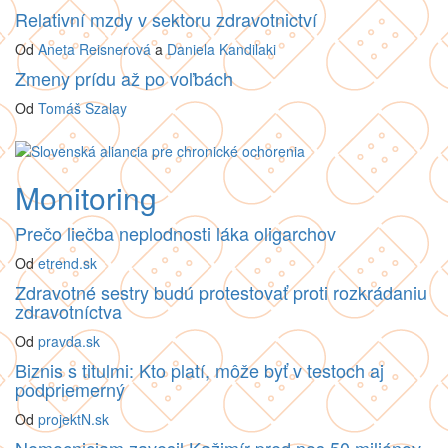
Relativní mzdy v sektoru zdravotnictví
Od
Aneta Reisnerová
a
Daniela Kandilaki
Zmeny prídu až po voľbách
Od
Tomáš Szalay
Monitoring
Prečo liečba neplodnosti láka oligarchov
Od
etrend.sk
Zdravotné sestry budú protestovať proti rozkrádaniu
zdravotníctva
Od
pravda.sk
Biznis s titulmi: Kto platí, môže byť v testoch aj
podpriemerný
Od
projektN.sk
Nemocniciam zavesil Kažimír pred nos 50 miliónov.