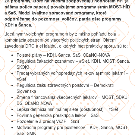
Za programy, ktoré najväčšmi zodpovedajú hodnotám HPI (a
nášmu policy paperu) považujeme programy strán MOST-HÍD
a SaS. Medzi kvalitne spracované programy, ktoré
odporúčame do pozornosti voličov, patria ešte programy
KDH a Šanca.
„Ideálnym“ volebným programom by z nášho pohľadu bola
kombinácia opatrení od viacerých politických strán. Okrem
zavedenia DRG a eHealthu, o ktorých niet prakticky sporu, sú to:
Poistné plány – KDH, Šanca, SaS, OĽaNO-NOVA
Regulácia čakacích zoznamov – #Sieť, KDH, MOST, Šanca,
SKOK!
Predaj vybraných voľnopredajných liekov aj mimo lekární –
#Sieť
Regulácia zisku zdravotných poisťovní – Demokrati
Slovenska
Zmena financovania všeobecných lekárov – MOST, SDKÚ-
DS, OĽaNO-NOVA
Lepšia definícia minimálnej siete (dostupnosť) – #Sieť
Povinná generická preskripcia liekov – SaS
Rozdelenie a predaj VšZP – SaS
Motivačné programy pre poistencov – KDH, Šanca, MOST,
SaS, SMK