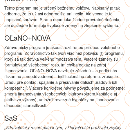
Tento program nie je určený bežnému voličovi. Napísaný je tak
odborne, že to už asi odbornejšie ani nešlo. Ale vecne je to
napísané správne. Strana neponúka žiadne prevratné riešenia,
ale dôsledne formuluje evolučné zmeny na zlepšenie systému.
OĽaNO+NOVA
Zdravotnícky program je akousi rozšírenou prílohou volebného
programu. Zdravotníctvo tak tvorí viac než polovicu (!) programu,
ktorý sa tak dotýka veľkého množstva tém. Viaceré zámery sú
formulované všeobecne, resp. im chýba odkaz na zdroj
financovania. OĽaNO+NOVA navrhuje zásadnú – a podľa nás
riskantnú a neodôvodnenú – inštitucionálnu reformu: zrušenie
Úradu pre dohľad, spájanie a presúvanie ďalších úradov a ich
kompetencií. Viaceré konkrétne návrhy považujeme za podnetné:
zmena financovania všeobecných lekárov (okrem kapitácie aj
platba za výkony), umožniť reverzné hypotéky na financovanie
dlhodobej starostlivosti.
SaS
„Zdravotnícky rezort patrí k tým, v ktorých ešte prežívajú zvyšky