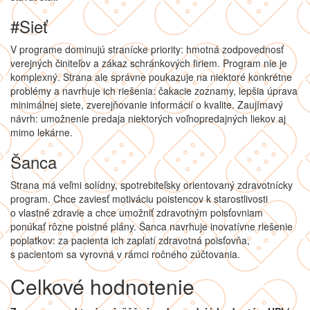
#Sieť
V programe dominujú stranícke priority: hmotná zodpovednosť
verejných činiteľov a zákaz schránkových firiem. Program nie je
komplexný. Strana ale správne poukazuje na niektoré konkrétne
problémy a navrhuje ich riešenia: čakacie zoznamy, lepšia úprava
minimálnej siete, zverejňovanie informácií o kvalite. Zaujímavý
návrh: umožnenie predaja niektorých voľnopredajných liekov aj
mimo lekárne.
Šanca
Strana má veľmi solídny, spotrebiteľsky orientovaný zdravotnícky
program. Chce zaviesť motiváciu poistencov k starostlivosti
o vlastné zdravie a chce umožniť zdravotným poisťovniam
ponúkať rôzne poistné plány. Šanca navrhuje inovatívne riešenie
poplatkov: za pacienta ich zaplatí zdravotná poisťovňa,
s pacientom sa vyrovná v rámci ročného zúčtovania.
Celkové hodnotenie