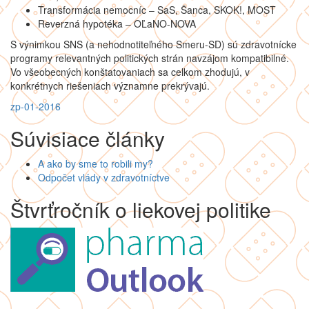
Transformácia nemocníc – SaS, Šanca, SKOK!, MOST
Reverzná hypotéka – OĽaNO-NOVA
S výnimkou SNS (a nehodnotiteľného Smeru-SD) sú zdravotnícke
programy relevantných politických strán navzájom kompatibilné.
Vo všeobecných konštatovaniach sa celkom zhodujú, v
konkrétnych riešeniach významne prekrývajú.
zp-01-2016
Súvisiace články
A ako by sme to robili my?
Odpočet vlády v zdravotníctve
Štvrťročník o liekovej politike