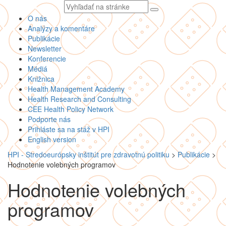
Vyhľadávaný
text
O nás
Analýzy a komentáre
Publikácie
Newsletter
Konferencie
Médiá
Knižnica
Health Management Academy
Health Research and Consulting
CEE Health Policy Network
Podporte nás
Prihláste sa na stáž v HPI
English version
HPI - Stredoeurópsky inštitút pre zdravotnú politiku
>
Publikácie
>
Hodnotenie volebných programov
Hodnotenie volebných
programov