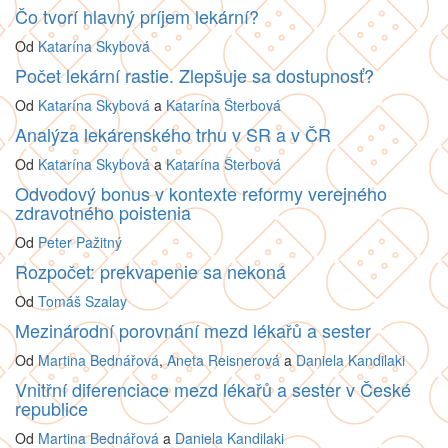
Čo tvorí hlavný príjem lekární?
Od
Katarína Skybová
Počet lekární rastie. Zlepšuje sa dostupnosť?
Od
Katarína Skybová
a
Katarína Šterbová
Analýza lekárenského trhu v SR a v ČR
Od
Katarína Skybová
a
Katarína Šterbová
Odvodový bonus v kontexte reformy verejného
zdravotného poistenia
Od
Peter Pažitný
Rozpočet: prekvapenie sa nekoná
Od
Tomáš Szalay
Mezinárodní porovnání mezd lékařů a sester
Od
Martina Bednářová
,
Aneta Reisnerová
a
Daniela Kandilaki
Vnitřní diferenciace mezd lékařů a sester v České
republice
Od
Martina Bednářová
a
Daniela Kandilaki