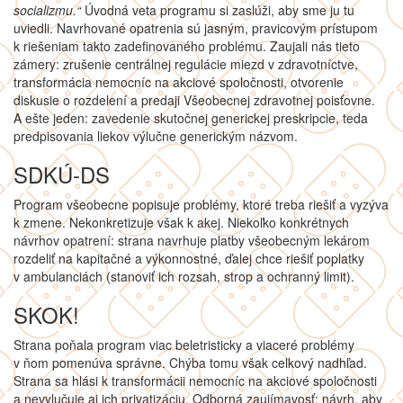
socializmu.“
Úvodná veta programu si zaslúži, aby sme ju tu
uviedli. Navrhované opatrenia sú jasným, pravicovým prístupom
k riešeniam takto zadefinovaného problému. Zaujali nás tieto
zámery: zrušenie centrálnej regulácie miezd v zdravotníctve,
transformácia nemocníc na akciové spoločnosti, otvorenie
diskusie o rozdelení a predaji Všeobecnej zdravotnej poisťovne.
A ešte jeden: zavedenie skutočnej generickej preskripcie, teda
predpisovania liekov výlučne generickým názvom.
SDKÚ-DS
Program všeobecne popisuje problémy, ktoré treba riešiť a vyzýva
k zmene. Nekonkretizuje však k akej. Niekoľko konkrétnych
návrhov opatrení: strana navrhuje platby všeobecným lekárom
rozdeliť na kapitačné a výkonnostné, ďalej chce riešiť poplatky
v ambulanciách (stanoviť ich rozsah, strop a ochranný limit).
SKOK!
Strana poňala program viac beletristicky a viaceré problémy
v ňom pomenúva správne. Chýba tomu však celkový nadhľad.
Strana sa hlási k transformácii nemocníc na akciové spoločnosti
a nevylučuje aj ich privatizáciu. Odborná zaujímavosť: návrh, aby