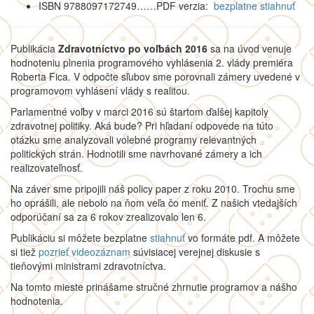
ISBN 9788097172749……PDF verzia:
bezplatne stiahnuť
Publikácia
Zdravotníctvo po voľbách 2016
sa na úvod venuje
hodnoteniu plnenia programového vyhlásenia 2. vlády premiéra
Roberta Fica. V odpočte sľubov sme porovnali zámery uvedené v
programovom vyhlásení vlády s realitou.
Parlamentné voľby v marci 2016 sú štartom ďalšej kapitoly
zdravotnej politiky. Aká bude? Pri hľadaní odpovede na túto
otázku sme analyzovali volebné programy relevantných
politických strán. Hodnotili sme navrhované zámery a ich
realizovateľnosť.
Na záver sme pripojili náš policy paper z roku 2010. Trochu sme
ho oprášili, ale nebolo na ňom veľa čo meniť. Z našich vtedajších
odporúčaní sa za 6 rokov zrealizovalo len 6.
Publikáciu si môžete bezplatne
stiahnuť
vo formáte pdf. A môžete
si tiež
pozrieť videozáznam
súvisiacej verejnej diskusie s
tieňovými ministrami zdravotníctva.
Na tomto mieste prinášame stručné zhrnutie programov a nášho
hodnotenia.