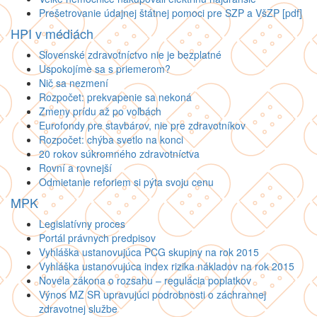
Prešetrovanie údajnej štátnej pomoci pre SZP a VšZP [pdf]
HPI v médiách
Slovenské zdravotníctvo nie je bezplatné
Uspokojíme sa s priemerom?
Nič sa nezmení
Rozpočet: prekvapenie sa nekoná
Zmeny prídu až po voľbách
Eurofondy pre stavbárov, nie pre zdravotníkov
Rozpočet: chýba svetlo na konci
20 rokov súkromného zdravotníctva
Rovní a rovnejší
Odmietanie reforiem si pýta svoju cenu
MPK
Legislatívny proces
Portál právnych predpisov
Vyhláška ustanovujúca PCG skupiny na rok 2015
Vyhláška ustanovujúca index rizika nákladov na rok 2015
Novela zákona o rozsahu – regulácia poplatkov
Výnos MZ SR upravujúci podrobnosti o záchrannej
zdravotnej službe