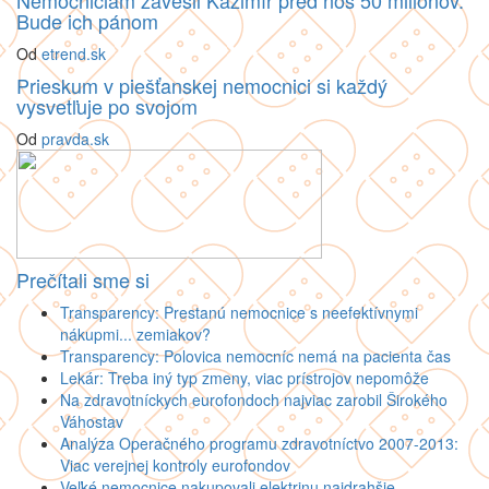
Bude ich pánom
Od
etrend.sk
Prieskum v piešťanskej nemocnici si každý
vysvetľuje po svojom
Od
pravda.sk
Prečítali sme si
Transparency: Prestanú nemocnice s neefektívnymi
nákupmi... zemiakov?
Transparency: Polovica nemocníc nemá na pacienta čas
Lekár: Treba iný typ zmeny, viac prístrojov nepomôže
Na zdravotníckych eurofondoch najviac zarobil Širokého
Váhostav
Analýza Operačného programu zdravotníctvo 2007-2013:
Viac verejnej kontroly eurofondov
Veľké nemocnice nakupovali elektrinu najdrahšie