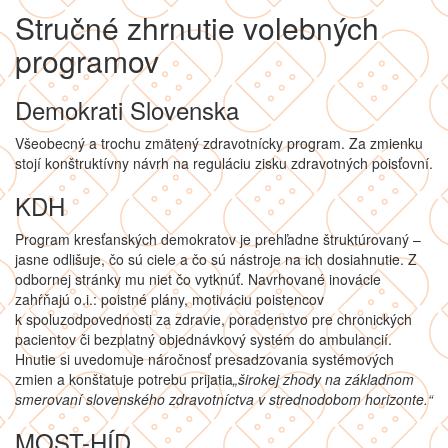
Stručné zhrnutie volebných
programov
Demokrati Slovenska
Všeobecný a trochu zmätený zdravotnícky program. Za zmienku
stojí konštruktívny návrh na reguláciu zisku zdravotných poisťovní.
KDH
Program kresťanských demokratov je prehľadne štruktúrovaný –
jasne odlišuje, čo sú ciele a čo sú nástroje na ich dosiahnutie. Z
odbornej stránky mu niet čo vytknúť. Navrhované inovácie
zahŕňajú o.i.: poistné plány, motiváciu poistencov
k spoluzodpovednosti za zdravie, poradenstvo pre chronických
pacientov či bezplatný objednávkový systém do ambulancií.
Hnutie si uvedomuje náročnosť presadzovania systémových
zmien a konštatuje potrebu prijatia
„širokej zhody na základnom
smerovaní slovenského zdravotníctva v strednodobom horizonte.“
MOST-HÍD