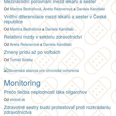
Mezinárodní porovnání mezd lékařů a sester
Od
Martina Bednářová
,
Aneta Reisnerová
a
Daniela Kandilaki
Vnitřní diferenciace mezd lékařů a sester v České
republice
Od
Martina Bednářová
a
Daniela Kandilaki
Relativní mzdy v sektoru zdravotnictví
Od
Aneta Reisnerová
a
Daniela Kandilaki
Zmeny prídu až po voľbách
Od
Tomáš Szalay
Monitoring
Prečo liečba neplodnosti láka oligarchov
Od
etrend.sk
Zdravotné sestry budú protestovať proti rozkrádaniu
zdravotníctva