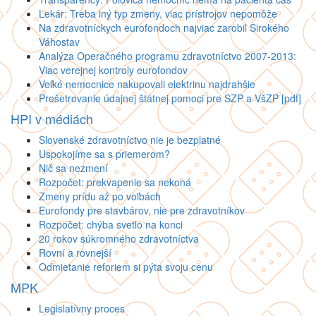
Lekár: Treba iný typ zmeny, viac prístrojov nepomôže
Na zdravotníckych eurofondoch najviac zarobil Širokého
Váhostav
Analýza Operačného programu zdravotníctvo 2007-2013:
Viac verejnej kontroly eurofondov
Veľké nemocnice nakupovali elektrinu najdrahšie
Prešetrovanie údajnej štátnej pomoci pre SZP a VšZP [pdf]
HPI v médiách
Slovenské zdravotníctvo nie je bezplatné
Uspokojíme sa s priemerom?
Nič sa nezmení
Rozpočet: prekvapenie sa nekoná
Zmeny prídu až po voľbách
Eurofondy pre stavbárov, nie pre zdravotníkov
Rozpočet: chýba svetlo na konci
20 rokov súkromného zdravotníctva
Rovní a rovnejší
Odmietanie reforiem si pýta svoju cenu
MPK
Legislatívny proces