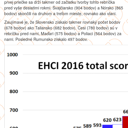
prvej priečke sa drží takmer od začiatku tvorby tohto rebríčka
pred vyše desiatimi rokmi. Švajčiarsko (904 bodov) a Nórsko (865
bodov) skončili na druhom a treťom mieste, rovnako ako vlani.
Zaujímavé je, že Slovensko získalo takmer rovnaký počet bodov
(678 bodov) ako Taliansko (682 bodov). Česi (780 bodov) sú v
rebríčku pred nami, Maďari (575 bodov) a Poliaci (564 bodov) za
nami. Posledné Rumunsko získalo 497 bodov.