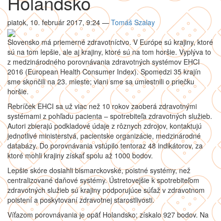
Holandsko
piatok, 10. február 2017, 9:24
—
Tomáš Szalay
Slovensko má priemerné zdravotníctvo. V Európe sú krajiny, ktoré
sú na tom lepšie, ale aj krajiny, ktoré sú na tom horšie. Vyplýva to
z medzinárodného porovnávania zdravotných systémov EHCI
2016 (European Health Consumer Index). Spomedzi 35 krajín
sme skončili na 23. mieste; vlani sme sa umiestnili o priečku
horšie.
Rebríček EHCI sa už viac než 10 rokov zaoberá zdravotnými
systémami z pohľadu pacienta – spotrebiteľa zdravotných služieb.
Autori zbierajú podkladové údaje z rôznych zdrojov, kontaktujú
jednotlivé ministerstvá, pacientske organizácie, medzinárodné
databázy. Do porovnávania vstúpilo tentoraz 48 indikátorov, za
ktoré mohli krajiny získať spolu až 1000 bodov.
Lepšie skóre dosiahli bismarckovské, poistné systémy, než
centralizované daňové systémy. Ústretovejšie k spotrebiteľom
zdravotných služieb sú krajiny podporujúce súťaž v zdravotnom
poistení a poskytovaní zdravotnej starostlivosti.
Víťazom porovnávania je opäť Holandsko; získalo 927 bodov. Na