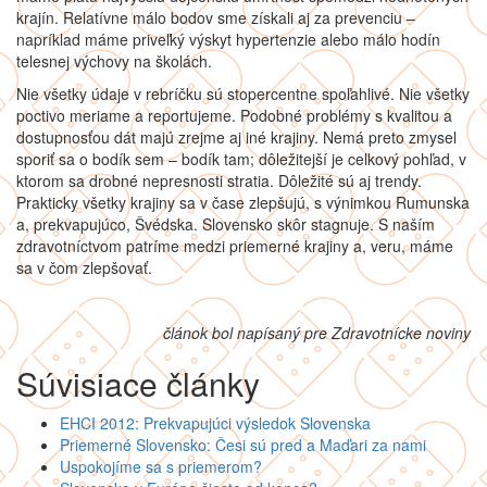
krajín. Relatívne málo bodov sme získali aj za prevenciu –
napríklad máme priveľký výskyt hypertenzie alebo málo hodín
telesnej výchovy na školách.
Nie všetky údaje v rebríčku sú stopercentne spoľahlivé. Nie všetky
poctivo meriame a reportujeme. Podobné problémy s kvalitou a
dostupnosťou dát majú zrejme aj iné krajiny. Nemá preto zmysel
sporiť sa o bodík sem – bodík tam; dôležitejší je celkový pohľad, v
ktorom sa drobné nepresnosti stratia. Dôležité sú aj trendy.
Prakticky všetky krajiny sa v čase zlepšujú, s výnimkou Rumunska
a, prekvapujúco, Švédska. Slovensko skôr stagnuje. S naším
zdravotníctvom patríme medzi priemerné krajiny a, veru, máme
sa v čom zlepšovať.
článok bol napísaný pre Zdravotnícke noviny
Súvisiace články
EHCI 2012: Prekvapujúci výsledok Slovenska
Priemerné Slovensko: Česi sú pred a Maďari za nami
Uspokojíme sa s priemerom?