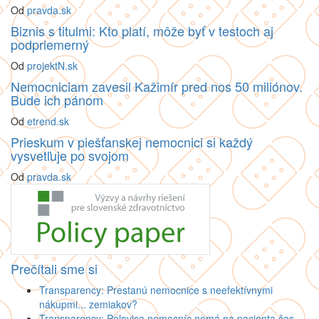
Od
pravda.sk
Biznis s titulmi: Kto platí, môže byť v testoch aj
podpriemerný
Od
projektN.sk
Nemocniciam zavesil Kažimír pred nos 50 miliónov.
Bude ich pánom
Od
etrend.sk
Prieskum v piešťanskej nemocnici si každý
vysvetľuje po svojom
Od
pravda.sk
Prečítali sme si
Transparency: Prestanú nemocnice s neefektívnymi
nákupmi... zemiakov?
Transparency: Polovica nemocníc nemá na pacienta čas