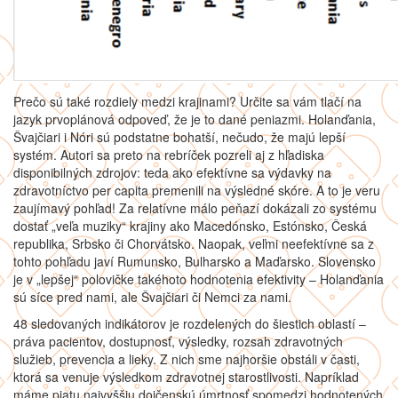
Prečo sú také rozdiely medzi krajinami? Určite sa vám tlačí na
jazyk prvoplánová odpoveď, že je to dané peniazmi. Holanďania,
Švajčiari i Nóri sú podstatne bohatší, nečudo, že majú lepší
systém. Autori sa preto na rebríček pozreli aj z hľadiska
disponibilných zdrojov: teda ako efektívne sa výdavky na
zdravotníctvo per capita premenili na výsledné skóre. A to je veru
zaujímavý pohľad! Za relatívne málo peňazí dokázali zo systému
dostať „veľa muziky“ krajiny ako Macedónsko, Estónsko, Česká
republika, Srbsko či Chorvátsko. Naopak, veľmi neefektívne sa z
tohto pohľadu javí Rumunsko, Bulharsko a Maďarsko. Slovensko
je v „lepšej“ polovičke takéhoto hodnotenia efektivity – Holanďania
sú síce pred nami, ale Švajčiari či Nemci za nami.
48 sledovaných indikátorov je rozdelených do šiestich oblastí –
práva pacientov, dostupnosť, výsledky, rozsah zdravotných
služieb, prevencia a lieky. Z nich sme najhoršie obstáli v časti,
ktorá sa venuje výsledkom zdravotnej starostlivosti. Napríklad
máme piatu najvyššiu dojčenskú úmrtnosť spomedzi hodnotených