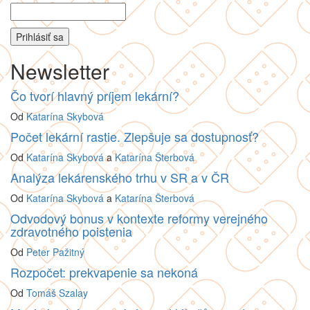
Newsletter
Čo tvorí hlavný príjem lekární?
Od
Katarína Skybová
Počet lekární rastie. Zlepšuje sa dostupnosť?
Od
Katarína Skybová
a
Katarína Šterbová
Analýza lekárenského trhu v SR a v ČR
Od
Katarína Skybová
a
Katarína Šterbová
Odvodový bonus v kontexte reformy verejného
zdravotného poistenia
Od
Peter Pažitný
Rozpočet: prekvapenie sa nekoná
Od
Tomáš Szalay