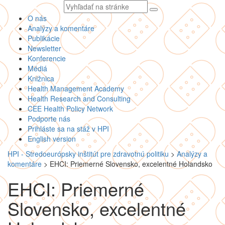
Vyhľadávaný
text
O nás
Analýzy a komentáre
Publikácie
Newsletter
Konferencie
Médiá
Knižnica
Health Management Academy
Health Research and Consulting
CEE Health Policy Network
Podporte nás
Prihláste sa na stáž v HPI
English version
HPI - Stredoeurópsky inštitút pre zdravotnú politiku
>
Analýzy a
komentáre
>
EHCI: Priemerné Slovensko, excelentné Holandsko
EHCI: Priemerné
Slovensko, excelentné