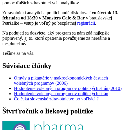
pomoc ďalších zdravotníckych analytikov.
Zdravotnícki analytici a politici budú diskutovať
vo štvrtok 13.
februára od 18:30 v Monsters Cafe & Bar
v bratislavskej
Petržalke – vstup je voľný po bezplatnej
registrácii
.
Na podujatí sa dozviete, aký program sa nám zdá najlepšie
pripravený, aj to, ktoré opatrenia považujeme za nereálne a
nesplniteľné.
Tešíme sa na vás!
Súvisiace články
Omyly a pikantérie v makroekonomických častiach
volebných programov (2006)
Hodnotenie volebných programov politických strán (2010)
Hodnotenie volebných programov politických strán
Čo čaká slovenské zdravotníctvo po voľbách?
Štvrťročník o liekovej politike