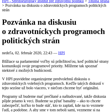
HPI - Stredoeurópsky inštitút pre zdravotnú politiku
>
Titulná strana
>
Pozvánka na diskusiu o zdravotníckych programoch politických
strán
Pozvánka na diskusiu
o zdravotníckych programoch
politických strán
nedeľa, 02. február 2020, 22:43
—
HPI
Blížiace sa parlamentné voľby sú príležitosťou, keď politické strany
komunikujú svoje programové priority. Môžeme tak spoznať
niektoré z možných budúcností.
V HPI pravidelne organizujeme predvolebnú diskusiu o
zdravotníckych volebných programoch. Keďže takých diskusií v
tejto sezóne už bolo viacero, v niečom chceme byť originálni.
Programy už budeme mať prečítané a naštudované, takže diskusia
pôjde priamo k veci. Budeme sa pýtať banality – ako to chcete
zabezpečiť, koľko to bude stáť, kto to zaplatí, kde na to vezmete
ľudí, a podobne. A aby sme v tom neboli sami, vezmeme si na