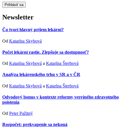
Newsletter
Čo tvorí hlavný príjem lekární?
Od
Katarína Skybová
Počet lekární rastie. Zlepšuje sa dostupnosť?
Od
Katarína Skybová
a
Katarína Šterbová
Analýza lekárenského trhu v SR a v ČR
Od
Katarína Skybová
a
Katarína Šterbová
Odvodový bonus v kontexte reformy verejného zdravotného
poistenia
Od
Peter Pažitný
Rozpočet: prekvapenie sa nekoná