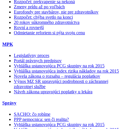
Rozpočet: prekvapenie sa nekoná
Zmeny prídu až po voľbách
Eurofondy pre stavbárov, nie pre zdravotníkov
Rozpočet: chýba svetlo na konci
20 rokov súkromného zdravotníctva
Rovní a rovnejší
Odmietanie reforiem si pýta svoju cenu
MPK
Legislatívny proces
Portál právnych predpisov
Vyhláška ustanovujúca PCG skupiny na rok 2015
Vyhláška ustanovujúca index rizika nákladov na rok 2015
Novela zákona o rozsahu – regulácia poplatkov
Výnos MZ SR upravujúci podrobnosti o záchrannej
zdravotnej službe
Návrh zákona upravujúci poplatky u lekára
Správy
SACHO: čo robíme
PPP nemocnica: sen či realita?
Vyhláška ustanovujúca PCG skupiny na rok 2015