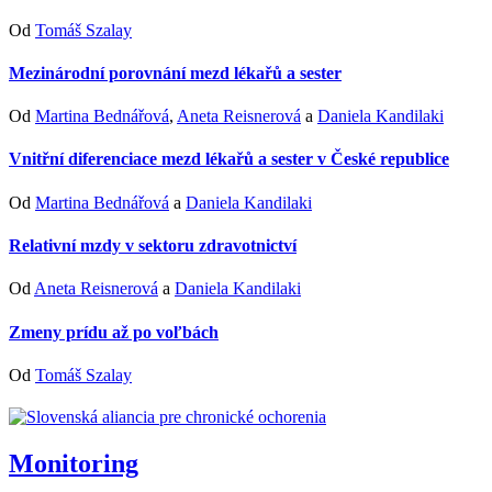
Od
Tomáš Szalay
Mezinárodní porovnání mezd lékařů a sester
Od
Martina Bednářová
,
Aneta Reisnerová
a
Daniela Kandilaki
Vnitřní diferenciace mezd lékařů a sester v České republice
Od
Martina Bednářová
a
Daniela Kandilaki
Relativní mzdy v sektoru zdravotnictví
Od
Aneta Reisnerová
a
Daniela Kandilaki
Zmeny prídu až po voľbách
Od
Tomáš Szalay
Monitoring