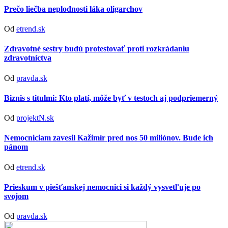
Prečo liečba neplodnosti láka oligarchov
Od
etrend.sk
Zdravotné sestry budú protestovať proti rozkrádaniu
zdravotníctva
Od
pravda.sk
Biznis s titulmi: Kto platí, môže byť v testoch aj podpriemerný
Od
projektN.sk
Nemocniciam zavesil Kažimír pred nos 50 miliónov. Bude ich
pánom
Od
etrend.sk
Prieskum v piešťanskej nemocnici si každý vysvetľuje po
svojom
Od
pravda.sk