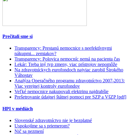
Prečítali sme si
Transparency: Prestanú nemocnice s neefektívnymi
nákupmi... zemiakov?
Transparency: Polovica nemocníc nemá na pacienta čas
Lekár: Treba iný typ zmeny, viac prístrojov nepomôže
Na zdravotníckych eurofondoch najviac zarobil Širokého
Váhostav
Analýza Operačného programu zdravotníctvo 2007-2013:
Viac verejnej kontroly eurofondov
Veľké nemocnice nakupovali elektrinu najdrahšie
Prešetrovanie údajnej štátnej pomoci pre SZP a VšZP [pdf]
HPI v médiách
Slovenské zdravotníctvo nie je bezplatné
Uspokojíme sa s priemerom?
Nič sa nezmení