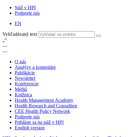
Stáž v HPI
Podporte nás
EN
Vyhľadávaný text
„
”
—
—
O nás
Analýzy a komentáre
Publikácie
Newsletter
Konferencie
Médiá
Knižnica
Health Management Academy
Health Research and Consulting
CEE Health Policy Network
Podporte nás
Prihláste sa na stáž v HPI
English version