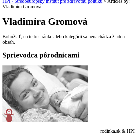
HPI - Stredoeurópsky inštitút pre zdravotnú politiku
>
Articles by:
Vladimíra Gromová
Vladimíra Gromová
Bohužiaľ, na tejto stránke alebo kategórii sa nenachádza žiaden
obsah.
Sprievodca pôrodnicami
rodinka.sk & HPI