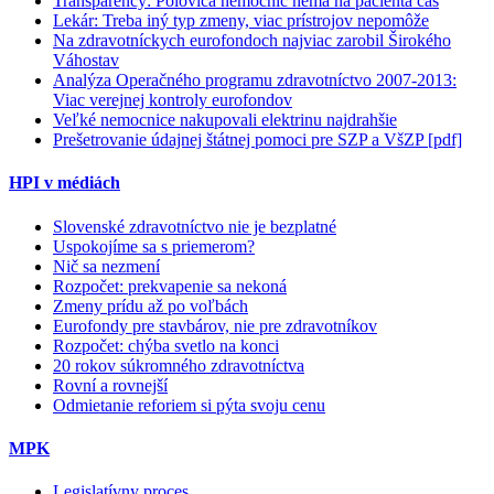
Transparency: Polovica nemocníc nemá na pacienta čas
Lekár: Treba iný typ zmeny, viac prístrojov nepomôže
Na zdravotníckych eurofondoch najviac zarobil Širokého
Váhostav
Analýza Operačného programu zdravotníctvo 2007-2013:
Viac verejnej kontroly eurofondov
Veľké nemocnice nakupovali elektrinu najdrahšie
Prešetrovanie údajnej štátnej pomoci pre SZP a VšZP [pdf]
HPI v médiách
Slovenské zdravotníctvo nie je bezplatné
Uspokojíme sa s priemerom?
Nič sa nezmení
Rozpočet: prekvapenie sa nekoná
Zmeny prídu až po voľbách
Eurofondy pre stavbárov, nie pre zdravotníkov
Rozpočet: chýba svetlo na konci
20 rokov súkromného zdravotníctva
Rovní a rovnejší
Odmietanie reforiem si pýta svoju cenu
MPK
Legislatívny proces