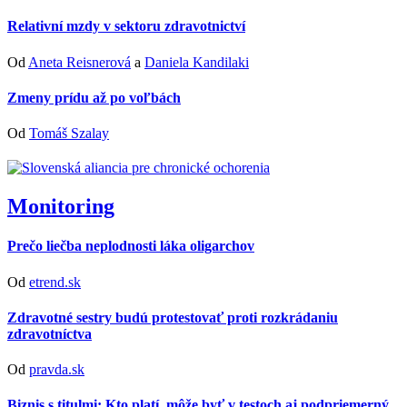
Relativní mzdy v sektoru zdravotnictví
Od
Aneta Reisnerová
a
Daniela Kandilaki
Zmeny prídu až po voľbách
Od
Tomáš Szalay
Monitoring
Prečo liečba neplodnosti láka oligarchov
Od
etrend.sk
Zdravotné sestry budú protestovať proti rozkrádaniu
zdravotníctva
Od
pravda.sk
Biznis s titulmi: Kto platí, môže byť v testoch aj podpriemerný