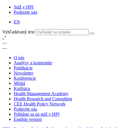
Stáž v HPI
Podporte nás
EN
Vyhľadávaný text
„
”
—
—
O nás
Analýzy a komentáre
Publikácie
Newsletter
Konferencie
Médiá
Knižnica
Health Management Academy
Health Research and Consulting
CEE Health Policy Network
Podporte nás
Prihláste sa na stáž v HPI
English version