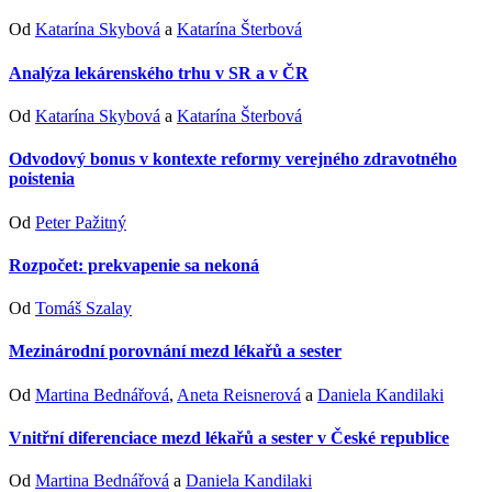
Od
Katarína Skybová
a
Katarína Šterbová
Analýza lekárenského trhu v SR a v ČR
Od
Katarína Skybová
a
Katarína Šterbová
Odvodový bonus v kontexte reformy verejného zdravotného
poistenia
Od
Peter Pažitný
Rozpočet: prekvapenie sa nekoná
Od
Tomáš Szalay
Mezinárodní porovnání mezd lékařů a sester
Od
Martina Bednářová
,
Aneta Reisnerová
a
Daniela Kandilaki
Vnitřní diferenciace mezd lékařů a sester v České republice
Od
Martina Bednářová
a
Daniela Kandilaki