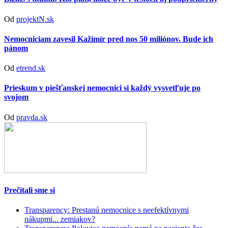
Od
projektN.sk
Nemocniciam zavesil Kažimír pred nos 50 miliónov. Bude ich
pánom
Od
etrend.sk
Prieskum v piešťanskej nemocnici si každý vysvetľuje po
svojom
Od
pravda.sk
Prečítali sme si
Transparency: Prestanú nemocnice s neefektívnymi
nákupmi... zemiakov?