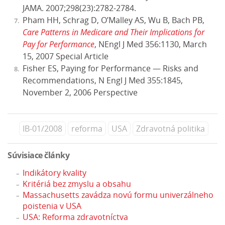
JAMA. 2007;298(23):2782-2784.
Pham HH, Schrag D, O’Malley AS, Wu B, Bach PB,
Care Patterns in Medicare and Their Implications for
Pay for Performance
, NEngl J Med 356:1130, March
15, 2007 Special Article
Fisher ES, Paying for Performance — Risks and
Recommendations, N Engl J Med 355:1845,
November 2, 2006 Perspective
IB-01/2008
reforma
USA
Zdravotná politika
Súvisiace články
Indikátory kvality
Kritériá bez zmyslu a obsahu
Massachusetts zavádza novú formu univerzálneho
poistenia v USA
USA: Reforma zdravotníctva