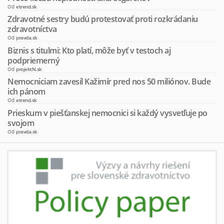
Od
etrend.sk
Zdravotné sestry budú protestovať proti rozkrádaniu
zdravotníctva
Od
pravda.sk
Biznis s titulmi: Kto platí, môže byť v testoch aj
podpriemerný
Od
projektN.sk
Nemocniciam zavesil Kažimír pred nos 50 miliónov. Bude
ich pánom
Od
etrend.sk
Prieskum v piešťanskej nemocnici si každý vysvetľuje po
svojom
Od
pravda.sk