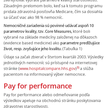
Zásadným prelomom bolo, keď sa k tomuto programu
pridala zdravotná poisťovňa Medicare, čím sa dosiahla
sa účasť viac ako 98 % nemocníc.
Nemocničné zariadenia sú povinné udávať aspoň 10
parametrov kvality, tzv. Core Measures,
ktoré boli
vybrané na základe medicíny založenej na dôkazoch
(evidence based medicine) ako
parametre predlžujúce
život, resp. zvyšujúce jeho kvalitu.
(Tabuľka 1)
Údaje sa začali zbierať v štvrtom kvartáli 2003. Výsledky
jednotlivých nemocníc sú prístupné na internetovej
3)
stránke (
www.hospitalcompare.hhs.gov
)
a slúžia
pacientom na informovaný výber nemocnice.
Pay for performance
Pay for performance alebo odmeňovanie podľa
výsledkov apeluje na obchodnú stránku poskytovania
zdravotnej starostlivosti.