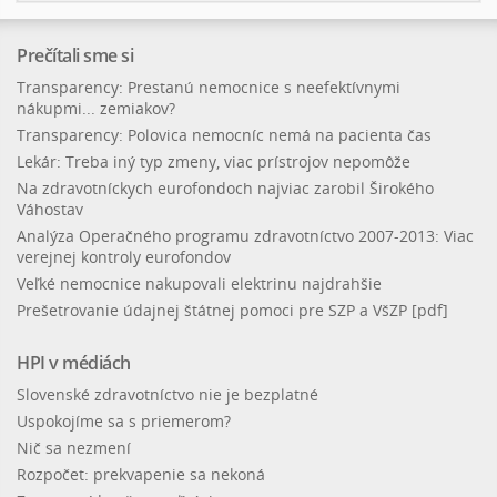
Prečítali sme si
Transparency: Prestanú nemocnice s neefektívnymi
nákupmi... zemiakov?
Transparency: Polovica nemocníc nemá na pacienta čas
Lekár: Treba iný typ zmeny, viac prístrojov nepomôže
Na zdravotníckych eurofondoch najviac zarobil Širokého
Váhostav
Analýza Operačného programu zdravotníctvo 2007-2013: Viac
verejnej kontroly eurofondov
Veľké nemocnice nakupovali elektrinu najdrahšie
Prešetrovanie údajnej štátnej pomoci pre SZP a VšZP [pdf]
HPI v médiách
Slovenské zdravotníctvo nie je bezplatné
Uspokojíme sa s priemerom?
Nič sa nezmení
Rozpočet: prekvapenie sa nekoná