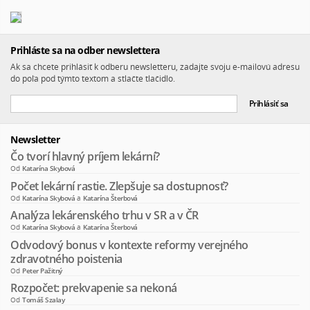
Prihláste sa na odber newslettera
Ak sa chcete prihlásiť k odberu newsletteru, zadajte svoju e-mailovú adresu
do poľa pod týmto textom a stlačte tlačidlo.
Newsletter
Čo tvorí hlavný príjem lekární?
Od
Katarína Skybová
Počet lekární rastie. Zlepšuje sa dostupnosť?
Od
Katarína Skybová
a
Katarína Šterbová
Analýza lekárenského trhu v SR a v ČR
Od
Katarína Skybová
a
Katarína Šterbová
Odvodový bonus v kontexte reformy verejného
zdravotného poistenia
Od
Peter Pažitný
Rozpočet: prekvapenie sa nekoná
Od
Tomáš Szalay