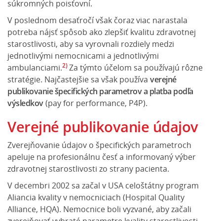
súkromných poisťovní.
V poslednom desaťročí však čoraz viac narastala
potreba nájsť spôsob ako zlepšiť kvalitu zdravotnej
starostlivosti, aby sa vyrovnali rozdiely medzi
jednotlivými nemocnicami a jednotlivými
2)
ambulanciami.
Za týmto účelom sa používajú rôzne
stratégie. Najčastejšie sa však používa
verejné
publikovanie špecifických parametrov a platba podľa
výsledkov
(pay for performance, P4P).
Verejné publikovanie údajov
Zverejňovanie údajov o špecifických parametroch
apeluje na profesionálnu česť a informovaný výber
zdravotnej starostlivosti zo strany pacienta.
V decembri 2002 sa začal v USA celoštátny program
Aliancia kvality v nemocniciach (Hospital Quality
Alliance, HQA). Nemocnice boli vyzvané, aby začali
zverejňovať vybraté parametre kvality starostlivosti.