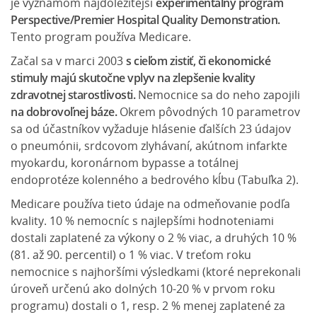
je významom najdôležitejší
experimentálny program
Perspective/Premier Hospital Quality Demonstration.
Tento program používa Medicare.
Začal sa v marci 2003
s cieľom zistiť, či ekonomické
stimuly majú skutočne vplyv na zlepšenie kvality
zdravotnej starostlivosti.
Nemocnice sa do neho zapojili
na dobrovoľnej báze.
Okrem pôvodných 10 parametrov
sa od účastníkov vyžaduje hlásenie ďalších 23 údajov
o pneumónii, srdcovom zlyhávaní, akútnom infarkte
myokardu, koronárnom bypasse a totálnej
endoprotéze kolenného a bedrového kĺbu (Tabuľka 2).
Medicare používa tieto údaje na odmeňovanie podľa
kvality. 10 % nemocníc s najlepšími hodnoteniami
dostali zaplatené za výkony o 2 % viac, a druhých 10 %
(81. až 90. percentil) o 1 % viac. V treťom roku
nemocnice s najhoršími výsledkami (ktoré neprekonali
úroveň určenú ako dolných 10-20 % v prvom roku
programu) dostali o 1, resp. 2 % menej zaplatené za