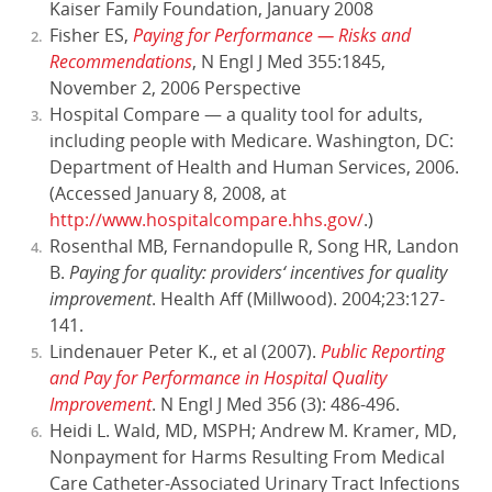
Kaiser Family Foundation, January 2008
Fisher ES,
Paying for Performance — Risks and
Recommendations
, N Engl J Med 355:1845,
November 2, 2006 Perspective
Hospital Compare — a quality tool for adults,
including people with Medicare. Washington, DC:
Department of Health and Human Services, 2006.
(Accessed January 8, 2008, at
http://www.hospitalcompare.hhs.gov/
.)
Rosenthal MB, Fernandopulle R, Song HR, Landon
B.
Paying for quality: providers‘ incentives for quality
improvement
. Health Aff (Millwood). 2004;23:127-
141.
Lindenauer Peter K., et al (2007).
Public Reporting
and Pay for Performance in Hospital Quality
Improvement
. N Engl J Med 356 (3): 486-496.
Heidi L. Wald, MD, MSPH; Andrew M. Kramer, MD,
Nonpayment for Harms Resulting From Medical
Care Catheter-Associated Urinary Tract Infections