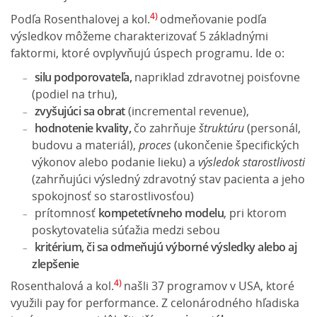
4)
Podľa Rosenthalovej a kol.
odmeňovanie podľa
výsledkov môžeme charakterizovať 5 základnými
faktormi, ktoré ovplyvňujú úspech programu. Ide o:
silu podporovateľa,
napriklad zdravotnej poisťovne
(podiel na trhu),
zvyšujúci sa obrat
(incremental revenue),
hodnotenie kvality,
čo zahrňuje
štruktúru
(personál,
budovu a materiál),
proces
(ukončenie špecifických
výkonov alebo podanie lieku) a
výsledok
starostlivosti
(zahrňujúci výsledný zdravotný stav pacienta a jeho
spokojnosť so starostlivosťou)
prítomnosť
kompetetívneho modelu
, pri ktorom
poskytovatelia súťažia medzi sebou
kritérium, či sa odmeňujú výborné výsledky alebo aj
zlepšenie
4)
Rosenthalová a kol.
našli 37 programov v USA, ktoré
využili pay for performance. Z celonárodného hľadiska