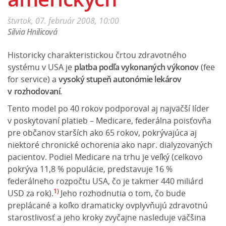
štvrtok, 07. február 2008, 10:00
Silvia Hnilicová
Historicky charakteristickou črtou zdravotného
systému v USA je
platba podľa vykonaných výkonov
(fee
for service) a
vysoký stupeň autonómie lekárov
v
rozhodovaní
.
Tento model po 40 rokov podporoval aj najväčší líder
v poskytovaní platieb – Medicare, federálna poisťovňa
pre občanov starších ako 65 rokov, pokrývajúca aj
niektoré chronické ochorenia ako napr. dialyzovaných
pacientov. Podiel Medicare na trhu je veľký (celkovo
pokrýva 11,8 % populácie, predstavuje 16 %
federálneho rozpočtu USA, čo je takmer 440 miliárd
1)
USD za rok).
Jeho rozhodnutia o tom, čo bude
preplácané a koľko dramaticky ovplyvňujú zdravotnú
starostlivosť a jeho kroky zvyčajne nasleduje väčšina