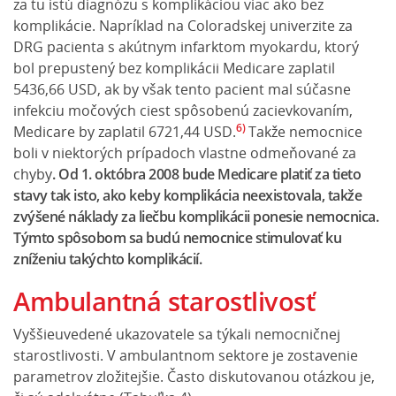
za tu istú diagnózu s komplikáciou viac ako bez
komplikácie. Napríklad na Coloradskej univerzite za
DRG pacienta s akútnym infarktom myokardu, ktorý
bol prepustený bez komplikácii Medicare zaplatil
5436,66 USD, ak by však tento pacient mal súčasne
infekciu močových ciest spôsobenú zacievkovaním,
6)
Medicare by zaplatil 6721,44 USD.
Takže nemocnice
boli v niektorých prípadoch vlastne odmeňované za
chyby
. Od 1. októbra 2008 bude Medicare platiť za tieto
stavy tak isto, ako keby komplikácia neexistovala, takže
zvýšené náklady za liečbu komplikácii ponesie nemocnica.
Týmto spôsobom sa budú nemocnice stimulovať ku
zníženiu takýchto komplikácií.
Ambulantná starostlivosť
Vyššieuvedené ukazovatele sa týkali nemocničnej
starostlivosti. V ambulantnom sektore je zostavenie
parametrov zložitejšie. Často diskutovanou otázkou je,