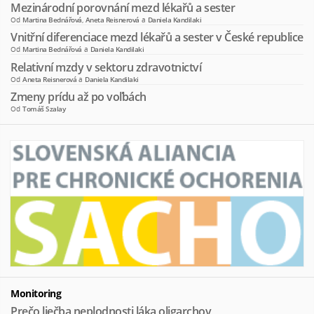
Mezinárodní porovnání mezd lékařů a sester
Od
Martina Bednářová
,
Aneta Reisnerová
a
Daniela Kandilaki
Vnitřní diferenciace mezd lékařů a sester v České republice
Od
Martina Bednářová
a
Daniela Kandilaki
Relativní mzdy v sektoru zdravotnictví
Od
Aneta Reisnerová
a
Daniela Kandilaki
Zmeny prídu až po voľbách
Od
Tomáš Szalay
Monitoring
Prečo liečba neplodnosti láka oligarchov