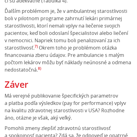
či sú adekvátne (Tabuľka 4).
Ďalším problémom je, že v ambulantnej starostlivosti
boli v pilotnom programe zahrnutí lekári primárnej
starostlivosti, ktorí nemali vplyv na liečenie svojich
pacientov, keď boli odoslaní špecialistovi alebo liečení
v nemocnici. Napriek tomu boli penalizovaní za ich
7)
starostlivosť.
Okrem toho je problémom otázka
financovania zberu údajov. Pre ambulancie s malým
počtom lekárov môžu byť náklady neúnosné a odmena
8)
nedostatočná.
Záver
Má verejné publikovanie špecifických parametrov
a platba podľa výsledkov (pay for performance) vplyv
na kvalitu zdravotnej starostlivosti v USA? Rozhodne
áno, otázne je však, aký veľký.
Pomohli zmeny zlepšiť zdravotnú starostlivosť
a spokojnosť pacienta? Zdá sa, že odpoveď je opatrné