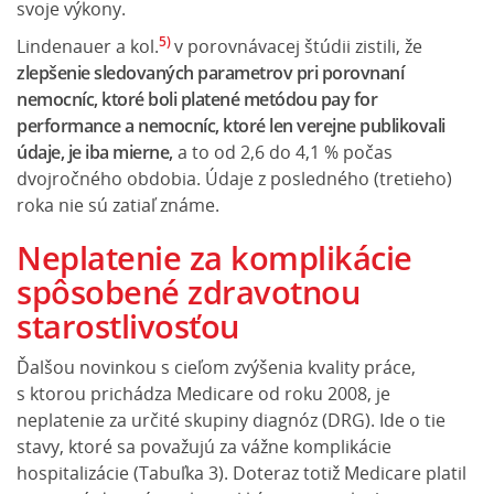
svoje výkony.
5)
Lindenauer a kol.
v porovnávacej štúdii zistili, že
zlepšenie sledovaných parametrov pri porovnaní
nemocníc, ktoré boli platené metódou pay for
performance a nemocníc, ktoré len verejne publikovali
údaje, je iba mierne,
a to od 2,6 do 4,1 % počas
dvojročného obdobia. Údaje z posledného (tretieho)
roka nie sú zatiaľ známe.
Neplatenie za komplikácie
spôsobené zdravotnou
starostlivosťou
Ďalšou novinkou s cieľom zvýšenia kvality práce,
s ktorou prichádza Medicare od roku 2008, je
neplatenie za určité skupiny diagnóz (DRG). Ide o tie
stavy, ktoré sa považujú za vážne komplikácie
hospitalizácie (Tabuľka 3). Doteraz totiž Medicare platil