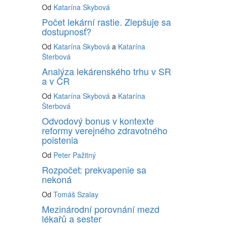
Od
Katarína Skybová
Počet lekární rastie. Zlepšuje sa
dostupnosť?
Od
Katarína Skybová
a
Katarína
Šterbová
Analýza lekárenského trhu v SR
a v ČR
Od
Katarína Skybová
a
Katarína
Šterbová
Odvodový bonus v kontexte
reformy verejného zdravotného
poistenia
Od
Peter Pažitný
Rozpočet: prekvapenie sa
nekoná
Od
Tomáš Szalay
Mezinárodní porovnání mezd
lékařů a sester