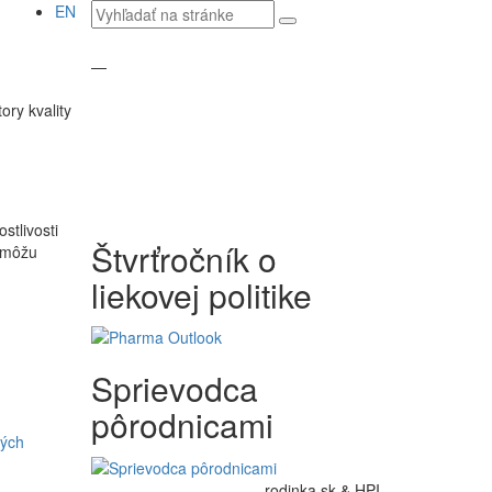
Vyhľadávaný
EN
text
—
tory kvality
stlivosti
Štvrťročník o
e môžu
liekovej politike
Sprievodca
pôrodnicami
kých
rodinka.sk & HPI