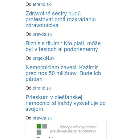
Od
etrend.sk
Zdravotné sestry budú
protestovať proti rozkrádaniu
zdravotníctva
Od
pravda.sk
Biznis s titulmi: Kto platí, môže
byť v testoch aj podpriemerný
Od
projektN.sk
Nemocniciam zavesil Kažimír
pred nos 50 miliónov. Bude ich
pánom
Od
etrend.sk
Prieskum v piešťanskej
nemocnici si každý vysvetľuje po
svojom
Od
pravda.sk