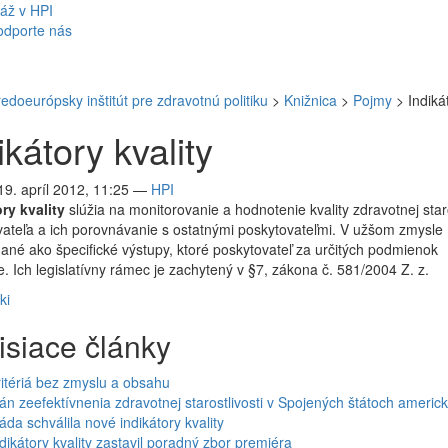
áž v HPI
odporte nás
redoeurópsky inštitút pre zdravotnú politiku
>
Knižnica
>
Pojmy
>
Indiká
ikátory kvality
 19. apríl 2012, 11:25
—
HPI
ry kvality
slúžia na monitorovanie a hodnotenie kvality zdravotnej staro
ateľa a ich porovnávanie s ostatnými poskytovateľmi. V užšom zmysl
ané ako špecifické výstupy, ktoré poskytovateľ za určitých podmienok
. Ich legislatívny rámec je zachytený v §7, zákona č. 581/2004 Z. z.
ki
isiace články
itériá bez zmyslu a obsahu
án zeefektívnenia zdravotnej starostlivosti v Spojených štátoch americ
áda schválila nové indikátory kvality
dikátory kvality zastavil poradný zbor premiéra