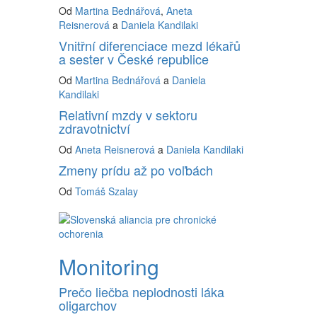
Od
Martina Bednářová
,
Aneta
Reisnerová
a
Daniela Kandilaki
Vnitřní diferenciace mezd lékařů
a sester v České republice
Od
Martina Bednářová
a
Daniela
Kandilaki
Relativní mzdy v sektoru
zdravotnictví
Od
Aneta Reisnerová
a
Daniela Kandilaki
Zmeny prídu až po voľbách
Od
Tomáš Szalay
Monitoring
Prečo liečba neplodnosti láka
oligarchov