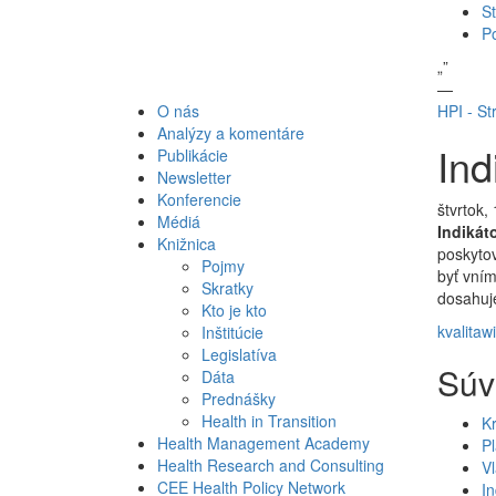
St
P
„
”
—
O nás
HPI - St
Analýzy a komentáre
Ind
Publikácie
Newsletter
Konferencie
štvrtok,
Médiá
Indikáto
Knižnica
poskytov
Pojmy
byť vním
Skratky
dosahuje
Kto je kto
kvalita
wi
Inštitúcie
Legislatíva
Súv
Dáta
Prednášky
Health in Transition
Kr
Health Management Academy
Pl
Health Research and Consulting
Vl
CEE Health Policy Network
In