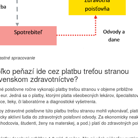
lastné spracovanie
ľko peňazí ide cez platbu treťou stranou
ovenskom zdravotníctve?
é poisťovne ročne vykonajú platby treťou stranou v objeme približne
 eur. Jedná sa o platby, ktorými platia všeobecných lekárov, špecialistov
e, lieky, či laboratórne a diagnostické vyšetrenia.
by zdravotné poisťovne túto platbu treťou stranou mohli vykonávať, plat
ky aktívni ľudia do zdravotných poisťovni odvody. Za ekonomicky nea
chodcovia, študenti, ženy na materskej, a pod.) platí do zdravotných po