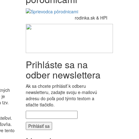
rodinka.sk & HPI
Prihláste sa na
odber newslettera
Ak sa chcete prihlásiť k odberu
tných
newsletteru, zadajte svoju e-mailovú
 je
adresu do poľa pod týmto textom a
 tzv.
stlačte tlačidlo.
teľovi.
ťovňa.
ve tento