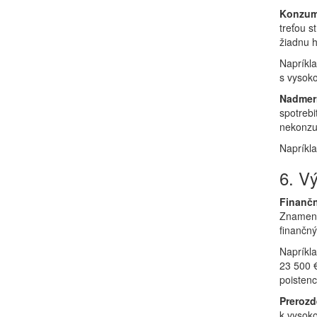
Konzumá
treťou s
žiadnu h
Napríkla
s vysoko
Nadmern
spotrebi
nekonzum
Napríkl
6. Vý
Finanč
Znamená,
finančný
Napríkla
23 500 €
poistenc
Prerozd
k vysok