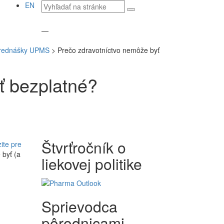
Vyhľadávaný
EN
text
—
rednášky UPMS
>
Prečo zdravotníctvo nemôže byť
ť bezplatné?
Štvrťročník o
ite pre
 byť (a
liekovej politike
Sprievodca
pôrodnicami