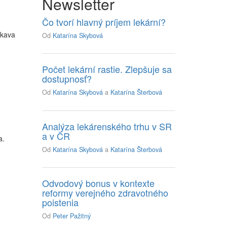
Newsletter
Čo tvorí hlavný príjem lekární?
skava
Od
Katarína Skybová
Počet lekární rastie. Zlepšuje sa
dostupnosť?
Od
Katarína Skybová
a
Katarína Šterbová
Analýza lekárenského trhu v SR
a v ČR
a.
Od
Katarína Skybová
a
Katarína Šterbová
Odvodový bonus v kontexte
reformy verejného zdravotného
poistenia
Od
Peter Pažitný