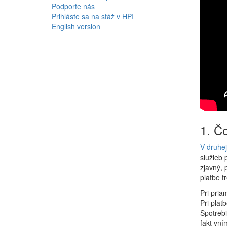
Podporte nás
Prihláste sa na stáž v HPI
English version
1. Čo
V druhe
služieb 
zjavný, 
platbe t
Pri pria
Pri plat
Spotrebi
fakt vní