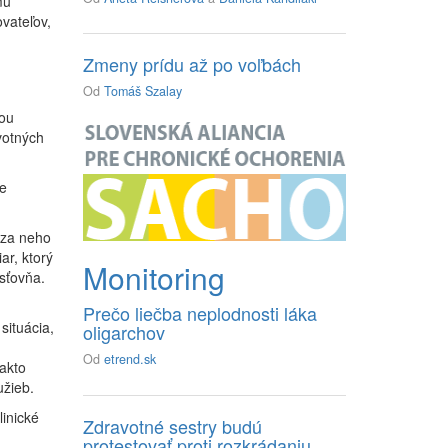
mu
vateľov,
Zmeny prídu až po voľbách
Od
Tomáš Szalay
nou
votných
e
 za neho
ar, ktorý
Monitoring
isťovňa.
Prečo liečba neplodnosti láka
situácia,
oligarchov
Od
etrend.sk
akto
užieb.
inické
Zdravotné sestry budú
protestovať proti rozkrádaniu