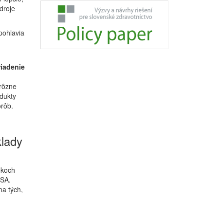
droje
pohlavia
riadenie
 rôzne
dukty
orôb.
klady
okoch
USA.
na tých,