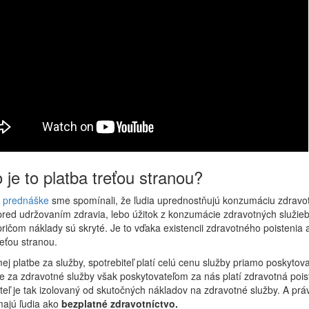
 je to platba treťou stranou?
j prednáške
sme spomínali, že ľudia uprednostňujú konzumáciu zdravo
pred udržovaním zdravia, lebo úžitok z konzumácie zdravotných služieb
pričom náklady sú skryté. Je to vďaka existencii zdravotného poistenia a
reťou stranou.
mej platbe za služby, spotrebiteľ platí celú cenu služby priamo poskytova
be za zdravotné služby však poskytovateľom za nás platí zdravotná pois
teľ je tak izolovaný od skutočných nákladov na zdravotné služby. A prá
majú ľudia ako
bezplatné zdravotníctvo.