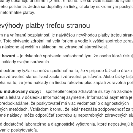
latby dosahujú približne 1,3 mld. € ročne. Nie sú však súčasťou systé
ého poistenia. Jedná sa doplatky za lieky, či platby súkromným poskyto
 neformálne platby.
evýhody platby treťou stranou
m na vnímanú bezplatnosť, je najväčšou nevýhodou platby treťou stra
e. Toto plytvanie zdrojmi má veľa foriem a vedie k vyššej spotrebe zdra
a následne aj vyšším nákladom na zdravotnú starostlivosť.
 hazard
– je riskantné správanie spôsobené tým, že osoba ktorá riskuj
 náklady svojho správania.
d extrémny lyžiar sa môže spoliehať na to, že v prípade ťažkého úrazu
na zdravotnú starostlivosť zaplatí zdravotná poisťovňa. Alebo ťažký fajči
eha na to, že jeho náklady na liečbu rakovinu pľúc zaplatí zdravotná po
u indukovaný dopyt
– spotrebiteľ čerpá zdravotné služby na základe
nia lekára v dôsledku informačnej asymetrie. Informačná asymetria je 
 predpokladáme, že poskytovateľ má viac vedomostí o diagnostických
bných metódach. Vzhľadom k tomu, že lekár neznáša zodpovednosť za t
né náklady, môže odporúčať spotrebu aj nepotrebných zdravotných sl
d dodatočné laboratórne a diagnostické vyšetrenia, ktoré neposúvajú kl
vanie poskytovateľa.