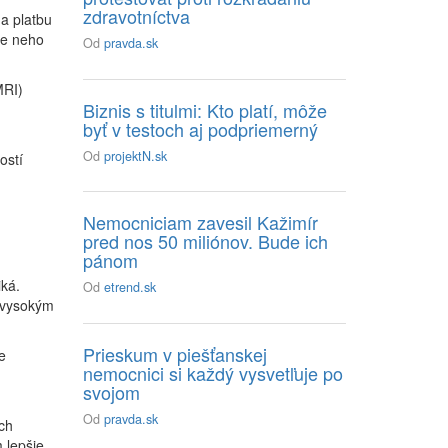
zdravotníctva
a platbu
re neho
Od
pravda.sk
MRI)
Biznis s titulmi: Kto platí, môže
byť v testoch aj podpriemerný
Od
projektN.sk
ostí
Nemocniciam zavesil Kažimír
pred nos 50 miliónov. Bude ich
pánom
ká.
Od
etrend.sk
s vysokým
Prieskum v piešťanskej
e
nemocnici si každý vysvetľuje po
svojom
Od
pravda.sk
ch
 lepšie,