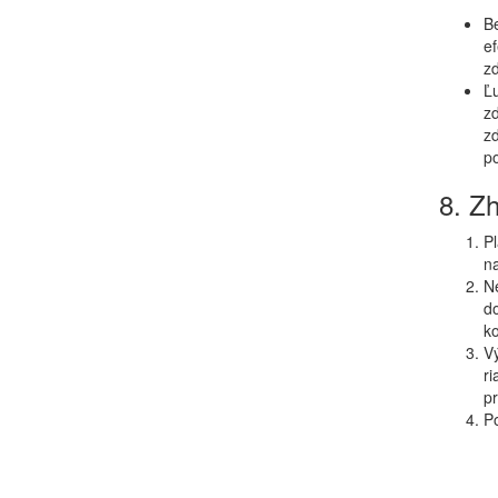
Be
ef
zd
Ľu
zd
zd
po
8. Zh
Pl
na
Ne
do
k
Vý
ri
pr
P