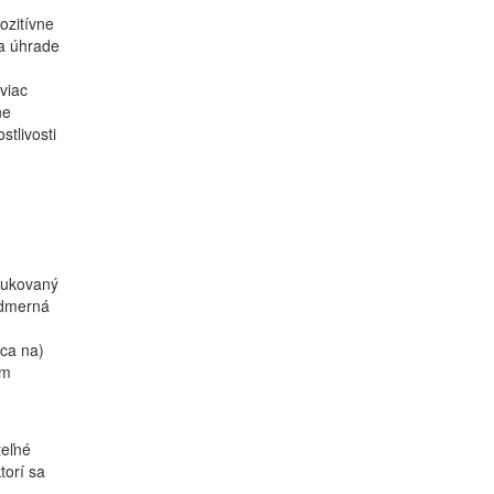
ozitívne
na úhrade
viac
ne
stlivosti
dukovaný
admerná
nca na)
om
teľné
torí sa