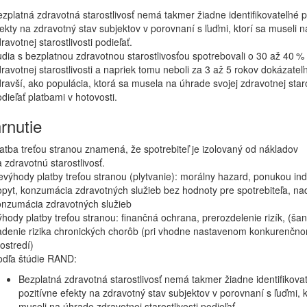
zplatná zdravotná starostlivosť nemá takmer žiadne identifikovateľné p
ekty na zdravotný stav subjektov v porovnaní s ľuďmi, ktorí sa museli 
ravotnej starostlivosti podieľať.
dia s bezplatnou zdravotnou starostlivosťou spotrebovali o 30 až 40 % 
ravotnej starostlivosti a napriek tomu neboli za 3 až 5 rokov dokázateľ
ravší, ako populácia, ktorá sa musela na úhrade svojej zdravotnej staro
dieľať platbami v hotovosti.
rnutie
atba treťou stranou znamená, že spotrebiteľ je izolovaný od nákladov
 zdravotnú starostlivosť.
výhody platby treťou stranou (plytvanie): morálny hazard, ponukou in
pyt, konzumácia zdravotných služieb bez hodnoty pre spotrebiteľa, n
onzumácia zdravotných služieb
hody platby treťou stranou: finančná ochrana, prerozdelenie rizík, (ša
adenie rizika chronických chorôb (pri vhodne nastavenom konkurenčn
ostredí)
odľa štúdie RAND:
Bezplatná zdravotná starostlivosť nemá takmer žiadne identifikova
pozitívne efekty na zdravotný stav subjektov v porovnaní s ľuďmi, k
museli na úhrade zdravotnej starostlivosti podieľať.