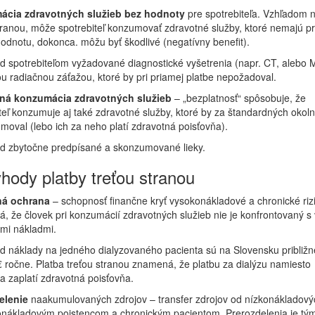
cia zdravotných služieb bez hodnoty
pre spotrebiteľa. Vzhľadom n
tranou, môže spotrebiteľ konzumovať zdravotné služby, ktoré nemajú p
odnotu, dokonca. môžu byť škodlivé (negatívny benefit).
d spotrebiteľom vyžadované diagnostické vyšetrenia (napr. CT, alebo 
u radiačnou záťažou, ktoré by pri priamej platbe nepožadoval.
á konzumácia zdravotných služieb
– „bezplatnosť“ spôsobuje, že
teľ konzumuje aj také zdravotné služby, ktoré by za štandardných okoln
oval (lebo ich za neho platí zdravotná poisťovňa).
ad zbytočne predpísané a skonzumované lieky.
hody platby treťou stranou
ná ochrana
– schopnosť finančne kryť vysokonákladové a chronické rizi
 že človek pri konzumácií zdravotných služieb nie je konfrontovaný 
mi nákladmi.
d náklady na jedného dialyzovaného pacienta sú na Slovensku približn
 ročne. Platba treťou stranou znamená, že platbu za dialýzu namiesto
a zaplatí zdravotná poisťovňa.
elenie
naakumulovaných zdrojov – transfer zdrojov od nízkonákladový
onákladovým poistencom a chronickým pacientom. Prerozdelenia je tým