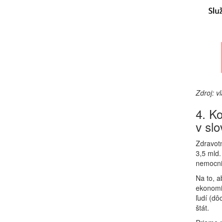
Zdroj: v
4. Ko
v sl
Zdravotn
3,5 mld.
nemocnic
Na to, a
ekonomic
ľudí (dô
štát.