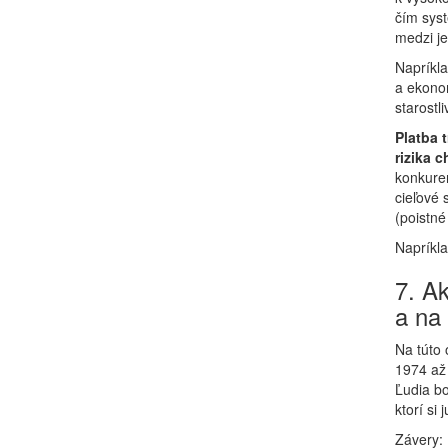
čím syst
medzi je
Napríkla
a ekonom
starostl
Platba 
rizika 
konkuren
cieľové 
(poistné
Napríkla
7. A
a na 
Na túto 
1974 až
Ľudia bo
ktorí si
Závery: