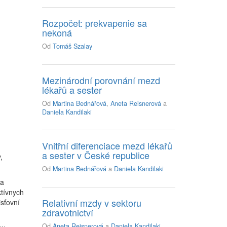
Rozpočet: prekvapenie sa
nekoná
Od
Tomáš Szalay
Mezinárodní porovnání mezd
lékařů a sester
Od
Martina Bednářová
,
Aneta Reisnerová
a
Daniela Kandilaki
Vnitřní diferenciace mezd lékařů
a sester v České republice
,
Od
Martina Bednářová
a
Daniela Kandilaki
ia
ktívnych
Relativní mzdy v sektoru
isťovní
zdravotnictví
Od
Aneta Reisnerová
a
Daniela Kandilaki