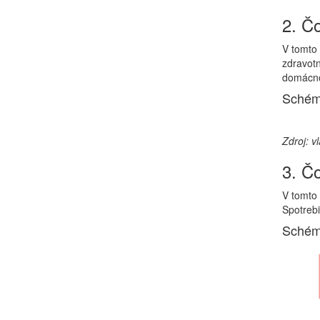
2. Čo
V tomto 
zdravotn
domácno
Schéma
Zdroj: v
3. Čo
V tomto 
Spotrebi
Schéma