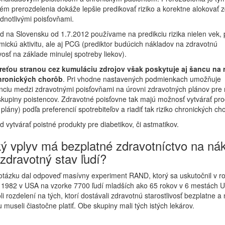
ém prerozdelenia dokáže lepšie predikovať riziko a korektne alokovať z
dnotlivými poisťovňami.
d na Slovensku od 1.7.2012 používame na predikciu rizika nielen vek, 
ickú aktivitu, ale aj PCG (prediktor budúcich nákladov na zdravotnú
ivosť na základe minulej spotreby liekov).
treťou stranou cez kumuláciu zdrojov však poskytuje aj šancu na 
chronických chorôb
. Pri vhodne nastavených podmienkach umožňuje
ciu medzi zdravotnými poisťovňami na úrovni zdravotných plánov pre
skupiny poistencov. Zdravotné poisťovne tak majú možnosť vytvárať pro
 plány) podľa preferencií spotrebiteľov a riadiť tak riziko chronických ch
d vytvárať poistné produkty pre diabetikov, či astmatikov.
ký vplyv má bezplatné zdravotníctvo na ná
zdravotný stav ľudí?
otázku dal odpoveď masívny experiment RAND, ktorý sa uskutočnil v r
 1982 v USA na vzorke 7700 ľudí mladších ako 65 rokov v 6 mestách 
li rozdelení na tých, ktorí dostávali zdravotnú starostlivosť bezplatne a 
 ju museli čiastočne platiť. Obe skupiny mali tých istých lekárov.