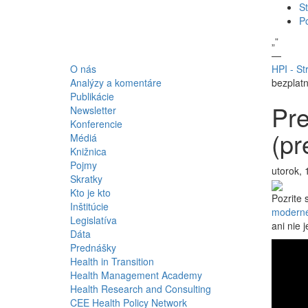
St
P
„
”
—
O nás
HPI - St
Analýzy a komentáre
bezplat
Publikácie
Pre
Newsletter
Konferencie
(pr
Médiá
Knižnica
Pojmy
utorok, 
Skratky
Kto je kto
Pozrite 
Inštitúcie
moderné
Legislatíva
ani nie 
Dáta
Prednášky
Health in Transition
Health Management Academy
Health Research and Consulting
CEE Health Policy Network