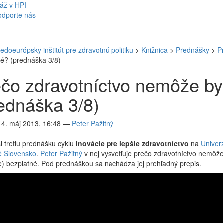
áž v HPI
odporte nás
redoeurópsky inštitút pre zdravotnú politiku
>
Knižnica
>
Prednášky
>
P
né? (prednáška 3/8)
čo zdravotníctvo nemôže by
ednáška 3/8)
14. máj 2013, 16:48
—
Peter Pažitný
si tretiu prednášku cyklu
Inovácie pre lepšie zdravotníctvo
na
Univerz
 Slovensko
.
Peter Pažitný
v nej vysvetľuje prečo zdravotníctvo nemôže
je) bezplatné. Pod prednáškou sa nachádza jej prehľadný prepis.