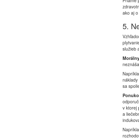
Priame p
zdravotn
ako aj o
5. N
Vzhľado
plytvani
služieb 
Morálny
neznáša
Napríkla
náklady 
sa spoli
Ponuko
odporuče
v ktorej
a lieče
indukova
Napríkla
rozhodo