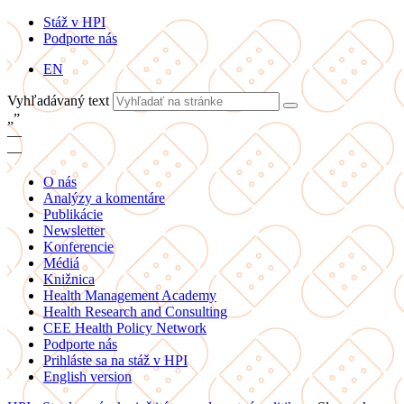
Stáž v HPI
Podporte nás
EN
Vyhľadávaný text
„
”
—
—
O nás
Analýzy a komentáre
Publikácie
Newsletter
Konferencie
Médiá
Knižnica
Health Management Academy
Health Research and Consulting
CEE Health Policy Network
Podporte nás
Prihláste sa na stáž v HPI
English version