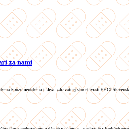
ari za nami
keho konzumentského indexu zdravotnej starostlivosti EHCI Slovensko
radám a nedostatkom v dátach poskytuje – poskytuje v hrubých rysoch