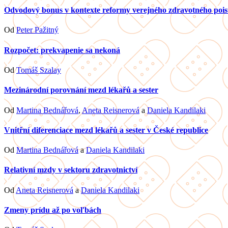
Odvodový bonus v kontexte reformy verejného zdravotného pois
Od
Peter Pažitný
Rozpočet: prekvapenie sa nekoná
Od
Tomáš Szalay
Mezinárodní porovnání mezd lékařů a sester
Od
Martina Bednářová
,
Aneta Reisnerová
a
Daniela Kandilaki
Vnitřní diferenciace mezd lékařů a sester v České republice
Od
Martina Bednářová
a
Daniela Kandilaki
Relativní mzdy v sektoru zdravotnictví
Od
Aneta Reisnerová
a
Daniela Kandilaki
Zmeny prídu až po voľbách