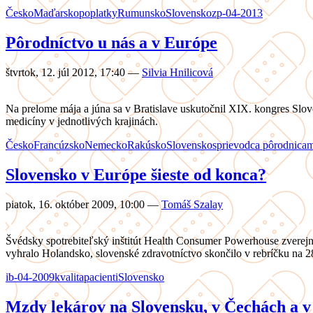
Česko
Maďarsko
poplatky
Rumunsko
Slovensko
zp-04-2013
Pôrodníctvo u nás a v Európe
štvrtok, 12. júl 2012, 17:40
—
Silvia Hnilicová
Na prelome mája a júna sa v Bratislave uskutočnil XIX. kongres Slov
medicíny v jednotlivých krajinách.
Česko
Francúzsko
Nemecko
Rakúsko
Slovensko
sprievodca pôrodnica
Slovensko v Európe šieste od konca?
piatok, 16. október 2009, 10:00
—
Tomáš Szalay
Švédsky spotrebiteľský inštitút Health Consumer Powerhouse zverej
vyhralo Holandsko, slovenské zdravotníctvo skončilo v rebríčku na 28
ib-04-2009
kvalita
pacienti
Slovensko
Mzdy lekárov na Slovensku, v Čechách a 