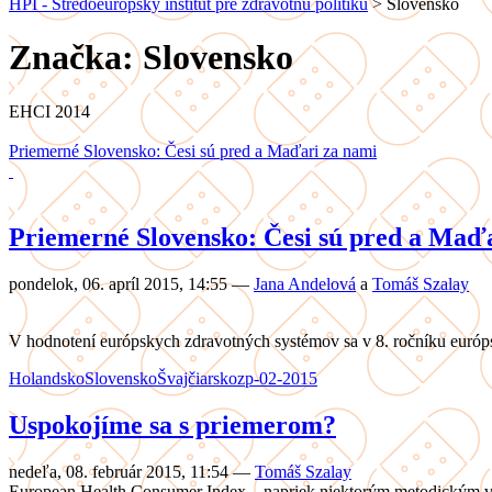
HPI - Stredoeurópsky inštitút pre zdravotnú politiku
>
Slovensko
Značka: Slovensko
EHCI 2014
Priemerné Slovensko: Česi sú pred a Maďari za nami
Priemerné Slovensko: Česi sú pred a Maď
pondelok, 06. apríl 2015, 14:55
—
Jana Andelová
a
Tomáš Szalay
V hodnotení európskych zdravotných systémov sa v 8. ročníku európs
Holandsko
Slovensko
Švajčiarsko
zp-02-2015
Uspokojíme sa s priemerom?
nedeľa, 08. február 2015, 11:54
—
Tomáš Szalay
European Health Consumer Index – napriek niektorým metodickým výh