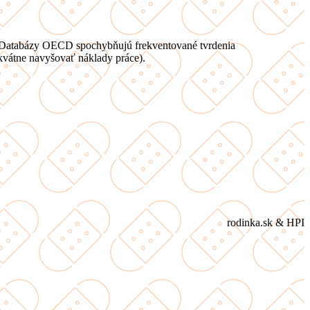
). Databázy OECD spochybňujú frekventované tvrdenia
vátne navyšovať náklady práce).
rodinka.sk & HPI