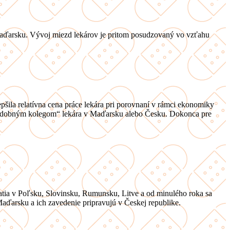
aďarsku. Vývoj miezd lekárov je pritom posudzovaný vo vzťahu
epšila relatívna cena práce lekára pri porovnaní v rámci ekonomiky
„chudobným kolegom“ lekára v Maďarsku alebo Česku. Dokonca pre
platia v Poľsku, Slovinsku, Rumunsku, Litve a od minulého roka sa
aďarsku a ich zavedenie pripravujú v Českej republike.