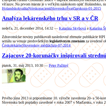
víťazov. Na prvom mieste je s veľkým náskokom opäť Holandsko, n
Holandsko
kvalita
Nórsko
pacienti
Slovensko
Švajčiarsko
zp-01-2015
Analýza lekárenského trhu v SR a v ČR
nedeľa, 21. december 2014, 14:32
—
Katarína Skybová
a
Katarína Š
Zdravotnícke noviny publikovali nasledovné zhrnutie publikácie HPI
seriálu sa venuje predovšetkým
legislatívnym zmenám
za uvedené o
Česko
lekárne
Slovensko
v médiách
zp-07-2014
Zajacove 20-korunáčky inšpirovali stredn
piatok, 31. máj 2013, 10:30
—
Peter Pažitný
Prvého júna 2013 si pripomíname 10. výročie zavedenia 20- a 50-koru
Slovensku boli poplatky zavedené v roku 2007 v Maďarsku, v roku 20