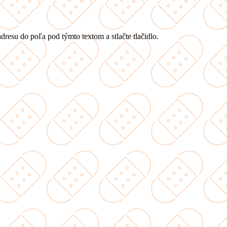
dresu do poľa pod týmto textom a stlačte tlačidlo.