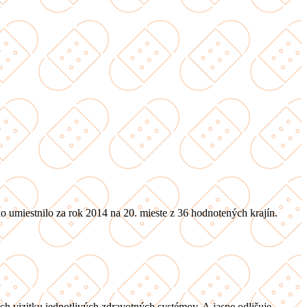
 umiestnilo za rok 2014 na 20. mieste z 36 hodnotených krajín.
 vizitku jednotlivých zdravotných systémov. A jasne odlišuje