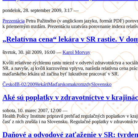
pondelok, 28. september 2009, 3:17
—
Prezentácia
Petra Pažitného (v anglickom jazyku, formát PDF) porov
k priemerným mzdám. Prezentáciu uzatvára porovnanie indexu relatív
„Relatívna cena“ lekára v SR rastie. V 
štvrtok, 30. júl 2009, 16:00
—
Karol Morvay
Kvôli relatívne rýchlemu rastu miezd v odvetví zdravotníctva a sociá
SR. a navyše, aj kvôli kurzovému vplyvu, narástla relatívna cena 
maďarského lekára už začína byť lukratívne pracovať v SR.
Česko
IB-02/2009
lekári
Maďarsko
makro
mzdy
Slovensko
Aké sú poplatky v zdravotníctve v krajin
sobota, 10. marec 2007, 12:00
—
Health Policy Institute pripravil prehľad regulačných poplatkov v kr
časť z nich zrušila i na Slovensku. Regulačné poplatky v zdravotníc
Daňové a odvodové zaťaženie v SR: tvrdeni