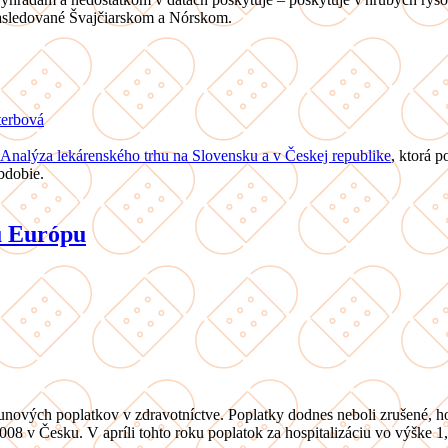
asledované Švajčiarskom a Nórskom.
terbová
Analýza lekárenského trhu na Slovensku a v Českej republike
, ktorá 
bdobie.
ú Európu
nových poplatkov v zdravotníctve. Poplatky dodnes neboli zrušené, hoc
08 v Česku. V apríli tohto roku poplatok za hospitalizáciu vo výške 