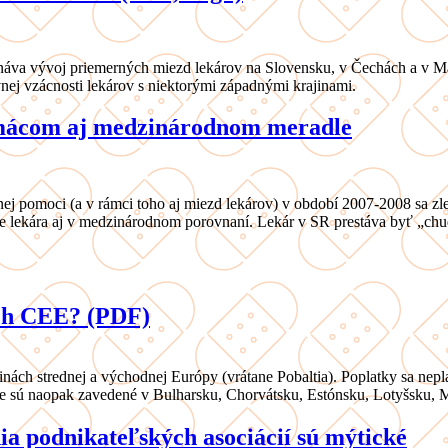
náva vývoj priemerných miezd lekárov na Slovensku, v Čechách a v M
nej vzácnosti lekárov s niektorými západnými krajinami.
domácom aj medzinárodnom meradle
lnej pomoci (a v rámci toho aj miezd lekárov) v období 2007-2008 sa zl
práce lekára aj v medzinárodnom porovnaní. Lekár v SR prestáva byť 
ách CEE? (PDF)
ajinách strednej a východnej Európy (vrátane Pobaltia). Poplatky sa ne
tve sú naopak zavedené v Bulharsku, Chorvátsku, Estónsku, Lotyšsku, M
a podnikateľských asociácií sú mýtické