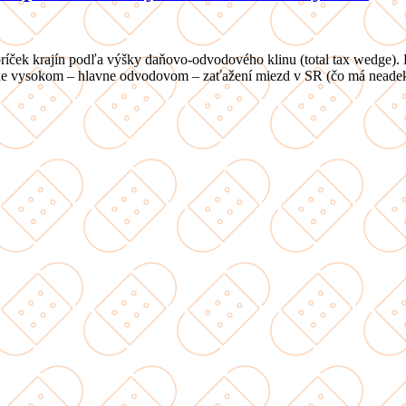
bríček krajín podľa výšky daňovo-odvodového klinu (total tax wedge
ne vysokom – hlavne odvodovom – zaťažení miezd v SR (čo má neadek