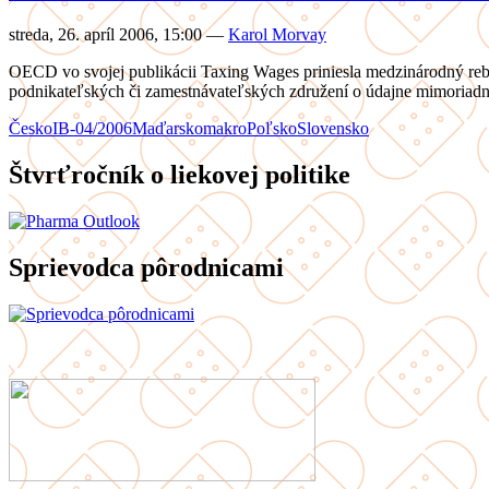
streda, 26. apríl 2006, 15:00
—
Karol Morvay
OECD vo svojej publikácii Taxing Wages priniesla medzinárodný re
podnikateľských či zamestnávateľských združení o údajne mimoriad
Česko
IB-04/2006
Maďarsko
makro
Poľsko
Slovensko
Štvrťročník o liekovej politike
Sprievodca pôrodnicami