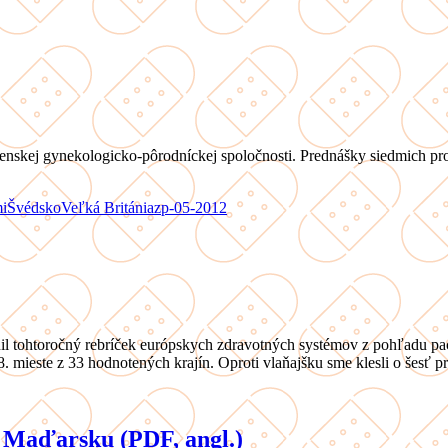
enskej gynekologicko-pôrodníckej spoločnosti. Prednášky siedmich prof
mi
Švédsko
Veľká Británia
zp-05-2012
nil tohtoročný rebríček európskych zdravotných systémov z pohľadu pa
. mieste z 33 hodnotených krajín. Oproti vlaňajšku sme klesli o šesť pr
v Maďarsku (PDF, angl.)