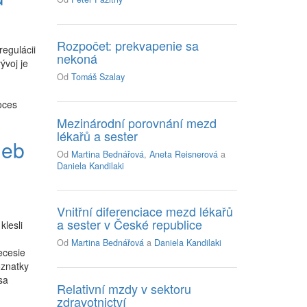
Rozpočet: prekvapenie sa
egulácii
nekoná
ývoj je
Od
Tomáš Szalay
oces
Mezinárodní porovnání mezd
lékařů a sester
ieb
Od
Martina Bednářová
,
Aneta Reisnerová
a
Daniela Kandilaki
Vnitřní diferenciace mezd lékařů
a sester v České republice
klesli
Od
Martina Bednářová
a
Daniela Kandilaki
ecesie
oznatky
sa
Relativní mzdy v sektoru
zdravotnictví