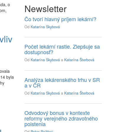
áda, o
Newsletter
tom,
Čo tvorí hlavný príjem lekární?
Od
Katarína Skybová
vliv
Počet lekární rastie. Zlepšuje sa
dostupnosť?
Od
Katarína Skybová
a
Katarína Šterbová
ovala
14 byla
Analýza lekárenského trhu v SR
ihy
a v ČR
Od
Katarína Skybová
a
Katarína Šterbová
Odvodový bonus v kontexte
reformy verejného zdravotného
poistenia
u
Od
Peter Pažitný