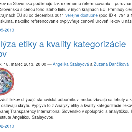
kov na Slovensku podliehajú tzv. externému referencovaniu – porovna
 Slovensku s cenou toho istého lieku v iných krajinách EÚ. Prehľady cien
 krajinách EÚ sú od decembra 2011
verejne dostupné
(pod ID 4, 794 a 
skúma, nakoľko referencovanie ovplyvňuje cenovú úroveň liekov u nás
05-2013
ýza etiky a kvality kategorizácie
ov
k, 18. marec 2013, 20:00
—
Angelika Szalayová
a
Zuzana Dančíková
zácii liekov chýbajú stanoviská odborníkov, nedodržiavajú sa lehoty a ko
ostávajú skryté. Vyplýva to z Analýzy etiky a kvality kategorizácie lieko
anej Transparency International Slovensko v spolupráci s analytičkou 
nstitute Angelikou Szalayovou.
02-2013