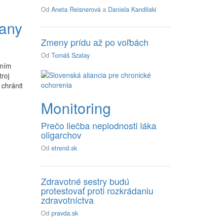
Od
Aneta Reisnerová
a
Daniela Kandilaki
rany
Zmeny prídu až po voľbách
Od
Tomáš Szalay
vním
roj
 chránit
Monitoring
Prečo liečba neplodnosti láka
n
oligarchov
Od
etrend.sk
Zdravotné sestry budú
protestovať proti rozkrádaniu
zdravotníctva
Od
pravda.sk