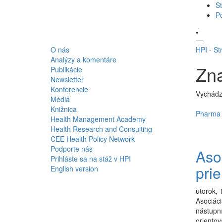
St
P
„
”
—
O nás
HPI - St
Analýzy a komentáre
Zna
Publikácie
Newsletter
Konferencie
Vychádz
Médiá
Knižnica
Pharma 
Health Management Academy
Health Research and Consulting
CEE Health Policy Network
Podporte nás
Aso
Prihláste sa na stáž v HPI
pri
English version
utorok, 
Asociáci
nástupní
oriento