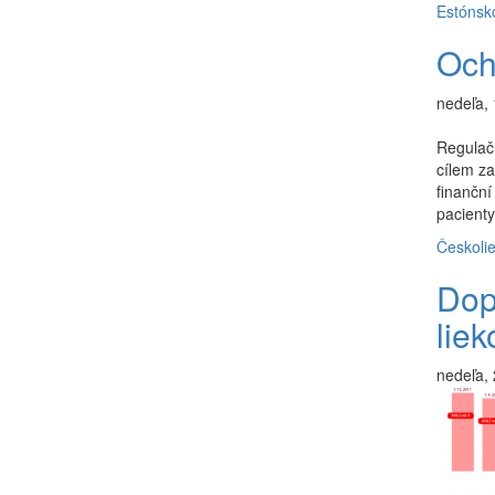
Estónsk
Ochr
nedeľa, 
Regulačn
cílem za
finanční
pacienty
Česko
li
Dop
lie
nedeľa, 