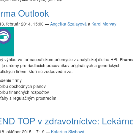
rma Outlook
 13. február 2014, 15:00
—
Angelika Szalayová
a
Karol Morvay
ný výhľad vo farmaceutickom priemysle z analytickej dielne HPI.
Pharm
k
je určený pre riadiacich pracovníkov originálnych a generických
tických firiem, ktorí sú zodpovední za:
adenie firmy
vorbu obchodných plánov
orbu finančných rozpočtov
zťahy s regulačným prostredím
ND TOP v zdravotníctve: Lekárn
18. október 2015, 17:19
—
Katarína Skybová