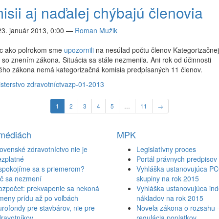
sii aj naďalej chýbajú členovia
23. január 2013, 0:00
—
Roman Mužik
ac ako polrokom sme
upozornili
na nesúlad počtu členov Kategorizačnej
y so znením zákona. Situácia sa stále nezmenila. Ani rok od účinnosti
ného zákona nemá kategorizačná komisia predpísaných 11 členov.
sterstvo zdravotníctva
zp-01-2013
1
2
3
4
5
…
11
→
 médiách
MPK
ovenské zdravotníctvo nie je
Legislatívny proces
ezplatné
Portál právnych predpisov
spokojíme sa s priemerom?
Vyhláška ustanovujúca P
ič sa nezmení
skupiny na rok 2015
ozpočet: prekvapenie sa nekoná
Vyhláška ustanovujúca inde
meny prídu až po voľbách
nákladov na rok 2015
rofondy pre stavbárov, nie pre
Novela zákona o rozsahu 
ravotníkov
regulácia poplatkov