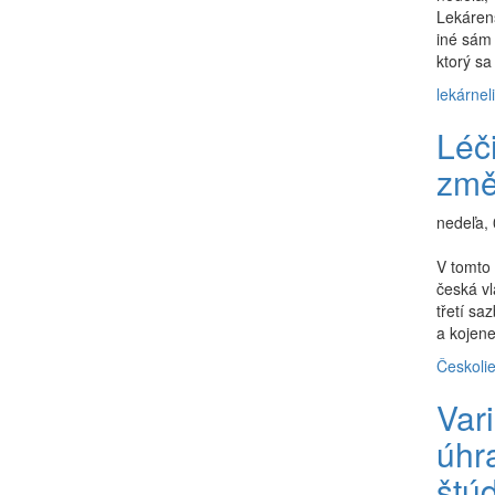
Lekárens
iné sám 
ktorý sa
lekárne
l
Léči
změ
nedeľa,
V tomto
česká vl
třetí sa
a kojene
Česko
li
Vari
úhr
štú