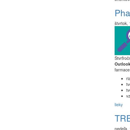
Pha
štvrtok,
Štvrťroč
Outloo
farmaceu
ri
t
tv
v
lieky
TRE
nedeľa, 