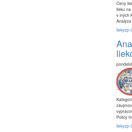
Ceny lie
lieku na
v iných
Analýza 
lieky
zp-
Anal
liek
pondelo
Kategori
záujmov 
vypracov
Policy I
lieky
zp-