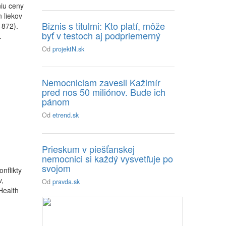
niu ceny
 liekov
Biznis s titulmi: Kto platí, môže
1872).
byť v testoch aj podpriemerný
.
Od
projektN.sk
Nemocniciam zavesil Kažimír
pred nos 50 miliónov. Bude ich
pánom
Od
etrend.sk
Prieskum v piešťanskej
nemocnici si každý vysvetľuje po
svojom
nflikty
v,
Od
pravda.sk
Health