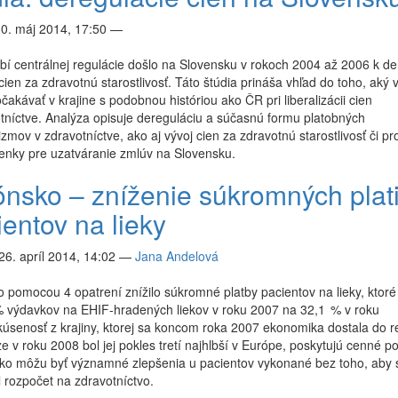
30. máj 2014, 17:50
—
í centrálnej regulácie došlo na Slovensku v rokoch 2004 až 2006 k der
cien za zdravotnú starostlivosť. Táto štúdia prináša vhľad do toho, aký v
akávať v krajine s podobnou históriou ako ČR pri liberalizácii cien
tníctve. Analýza opisuje dereguláciu a súčasnú formu platobných
mov v zdravotníctve, ako aj vývoj cien za zdravotnú starostlivosť či pr
enky pre uzatváranie zmlúv na Slovensku.
ónsko – zníženie súkromných plat
entov na lieky
26. apríl 2014, 14:02
—
Jana Andelová
 pomocou 4 opatrení znížilo súkromné platby pacientov na lieky, ktoré 
% výdavkov na EHIF-hradených liekov v roku 2007 na 32,1 % v roku
úsenosť z krajiny, ktorej sa koncom roka 2007 ekonomika dostala do r
ze v roku 2008 bol jej pokles tretí najhlbší v Európe, poskytujú cenné p
ako môžu byť významné zlepšenia u pacientov vykonané bez toho, aby 
 rozpočet na zdravotníctvo.