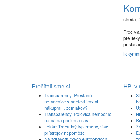
Komi
streda, 
Pred vi
pre liek
prísluš
lieky
mini
Prečítali sme si
HPI v
Transparency: Prestanú
Sl
nemocnice s neefektívnymi
b
nákupmi... zemiakov?
U
Transparency: Polovica nemocníc
N
nemá na pacienta čas
R
Lekár: Treba iný typ zmeny, viac
Z
prístrojov nepomôže
Eu
Na zdravotníckych eurofondoch
zd