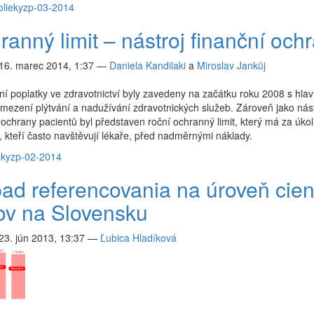
o
lieky
zp-03-2014
anný limit – nástroj finanční och
16. marec 2014, 1:37
—
Daniela Kandilaki
a
Miroslav Jankůj
í poplatky ve zdravotnictví byly zavedeny na začátku roku 2008 s hla
mezení plýtvání a nadužívání zdravotnických služeb. Zároveň jako nást
 ochrany pacientů byl představen roční ochranný limit, který má za úkol
, kteří často navštěvují lékaře, před nadměrnými náklady.
eky
zp-02-2014
ad referencovania na úroveň cie
kov na Slovensku
23. jún 2013, 13:37
—
Ľubica Hladíková