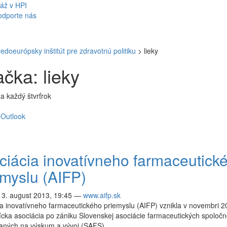
áž v HPI
odporte nás
redoeurópsky inštitút pre zdravotnú politiku
>
lieky
čka: lieky
a každý štvrťrok
Outlook
ciácia inovatívneho farmaceutick
emyslu (AIFP)
13. august 2013, 19:45
—
www.aifp.sk
a inovatívneho farmaceutického priemyslu (AIFP) vznikla v novembri 
cka asociácia po zániku Slovenskej asociácie farmaceutických spoločn
vaných na výskum a vývoj (SAFS).