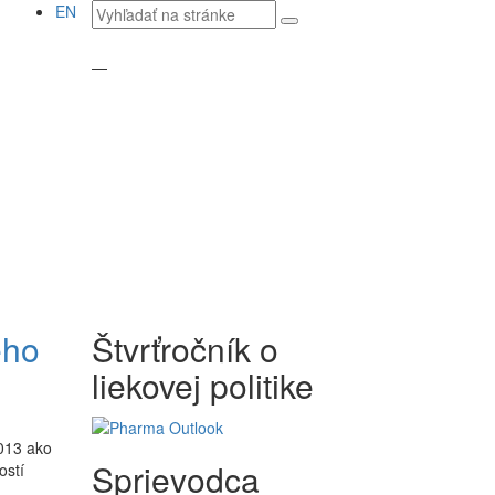
Vyhľadávaný
EN
text
—
ého
Štvrťročník o
liekovej politike
2013 ako
Sprievodca
ostí