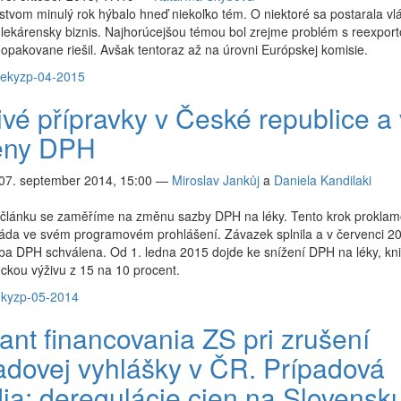
tvom minulý rok hýbalo hneď niekoľko tém. O niektoré sa postarala vl
lekárensky biznis. Najhorúcejšou témou bol zrejme problém s reexpor
 opakovane riešil. Avšak tentoraz až na úrovni Európskej komisie.
ieky
zp-04-2015
vé přípravky v České republice a 
ny DPH
 07. september 2014, 15:00
—
Miroslav Jankůj
a
Daniela Kandilaki
 článku se zaměříme na změnu sazby DPH na léky. Tento krok proklam
áda ve svém programovém prohlášení. Závazek splnila a v červenci 20
zba DPH schválena. Od 1. ledna 2015 dojde ke snížení DPH na léky, kn
ckou výživu z 15 na 10 procent.
eky
zp-05-2014
ant financovania ZS pri zrušení
adovej vyhlášky v ČR. Prípadová
dia: deregulácie cien na Slovensk