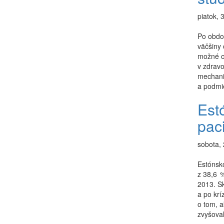
piatok, 
Po obdob
väčšiny 
možné oč
v zdravo
mechaniz
a podmi
Est
paci
sobota, 
Estónsko
z 38,6 
2013. Sk
a po krí
o tom, 
zvyšoval