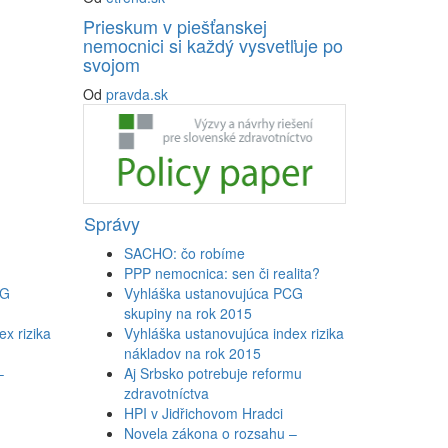
Prieskum v piešťanskej
nemocnici si každý vysvetľuje po
svojom
Od
pravda.sk
Správy
SACHO: čo robíme
PPP nemocnica: sen či realita?
CG
Vyhláška ustanovujúca PCG
skupiny na rok 2015
x rizika
Vyhláška ustanovujúca index rizika
nákladov na rok 2015
–
Aj Srbsko potrebuje reformu
zdravotníctva
HPI v Jidřichovom Hradci
Novela zákona o rozsahu –