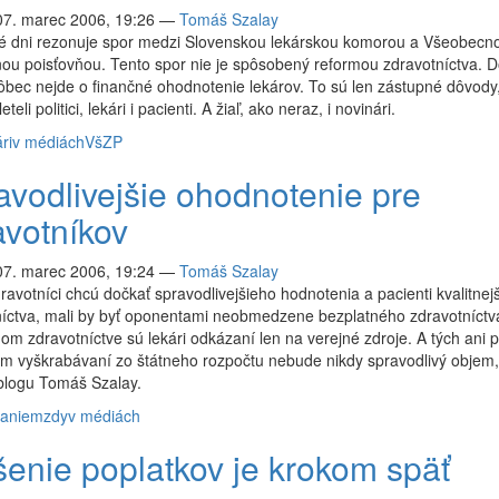
07. marec 2006, 19:26
—
Tomáš Szalay
é dni rezonuje spor medzi Slovenskou lekárskou komorou a Všeobecn
ou poisťovňou. Tento spor nie je spôsobený reformou zdravotníctva. 
bec nejde o finančné ohodnotenie lekárov. To sú len zástupné dôvody
eteli politici, lekári i pacienti. A žiaľ, ako neraz, i novinári.
ri
v médiách
VšZP
avodlivejšie ohodnotenie pre
avotníkov
07. marec 2006, 19:24
—
Tomáš Szalay
ravotníci chcú dočkať spravodlivejšieho hodnotenia a pacienti kvalitnej
íctva, mali by byť oponentami neobmedzene bezplatného zdravotníctva
om zdravotníctve sú lekári odkázaní len na verejné zdroje. A tých ani p
m vyškrabávaní zo štátneho rozpočtu nebude nikdy spravodlivý objem,
blogu Tomáš Szalay.
anie
mzdy
v médiách
šenie poplatkov je krokom späť