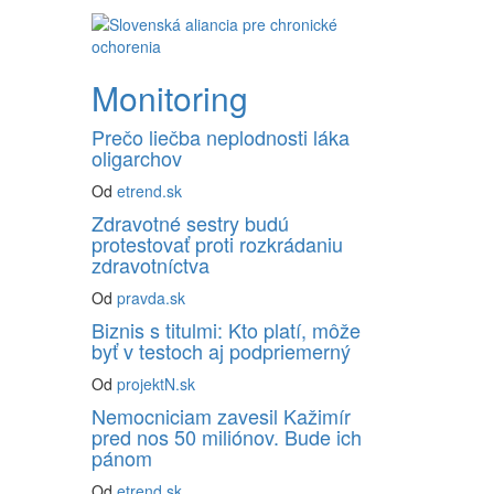
Monitoring
Prečo liečba neplodnosti láka
oligarchov
Od
etrend.sk
Zdravotné sestry budú
protestovať proti rozkrádaniu
zdravotníctva
Od
pravda.sk
Biznis s titulmi: Kto platí, môže
byť v testoch aj podpriemerný
Od
projektN.sk
Nemocniciam zavesil Kažimír
pred nos 50 miliónov. Bude ich
pánom
Od
etrend.sk