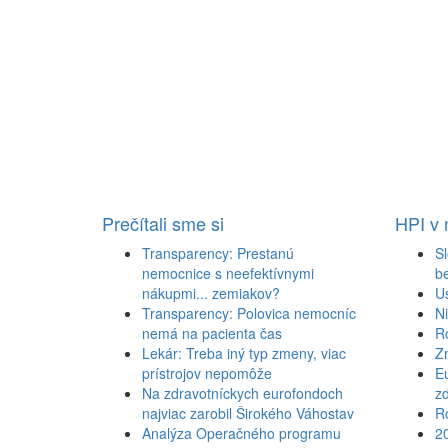
Prečítali sme si
HPI v
Transparency: Prestanú
Sl
nemocnice s neefektívnymi
b
nákupmi... zemiakov?
U
Transparency: Polovica nemocníc
N
nemá na pacienta čas
R
Lekár: Treba iný typ zmeny, viac
Z
prístrojov nepomôže
Eu
Na zdravotníckych eurofondoch
zd
najviac zarobil Širokého Váhostav
Ro
Analýza Operačného programu
2