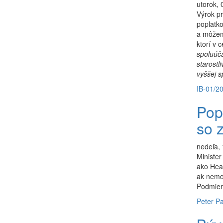
utorok, 
Výrok p
poplatko
a môžeme
ktorí v 
spoluúča
starostl
vyššej s
IB-01/2
Popl
so 
nedeľa,
Minister
ako Heal
ak nemoc
Podmien
Peter Pa