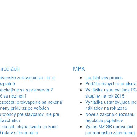
 médiách
MPK
ovenské zdravotníctvo nie je
Legislatívny proces
ezplatné
Portál právnych predpisov
spokojíme sa s priemerom?
Vyhláška ustanovujúca P
ič sa nezmení
skupiny na rok 2015
ozpočet: prekvapenie sa nekoná
Vyhláška ustanovujúca inde
meny prídu až po voľbách
nákladov na rok 2015
rofondy pre stavbárov, nie pre
Novela zákona o rozsahu 
ravotníkov
regulácia poplatkov
zpočet: chýba svetlo na konci
Výnos MZ SR upravujúci
0 rokov súkromného
podrobnosti o záchrannej