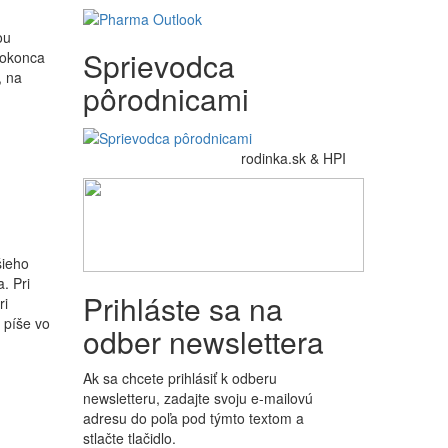
ou
Sprievodca
Dokonca
, na
pôrodnicami
rodinka.sk & HPI
šieho
. Pri
Prihláste sa na
ri
 píše vo
odber newslettera
Ak sa chcete prihlásiť k odberu
newsletteru, zadajte svoju e-mailovú
adresu do poľa pod týmto textom a
stlačte tlačidlo.