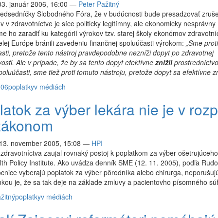
03. január 2006, 16:00
—
Peter Pažitný
redsedníčky Slobodného Fóra, že v budúcnosti bude presadzovať zruš
v v zdravotníctve je síce politicky legitímny, ale ekonomicky nesprávny
 ho zaradiť ku kategórií výrokov tzv. starej školy ekonómov zdravotní
celej Európe bránili zavedeniu finančnej spoluúčasti výrokom:
„Sme proti
sti, pretože tento nástroj pravdepodobne nezníži dopyt po zdravotnej
ivosti. Ale v prípade, že by sa tento dopyt efektívne
znížil
prostredníctv
poluúčasti, sme tiež proti tomuto nástroju, pretože dopyt sa efektívne zn
006
poplatky
v médiách
atok za výber lekára nie je v roz
zákonom
 13. november 2005, 15:08
—
HPI
 zdravotníctva zaujal rovnaký postoj k poplatkom za výber ošetrujúceho
th Policy Institute. Ako uvádza denník SME (12. 11. 2005), podľa Rudo
nice vyberajú poplatok za výber pôrodníka alebo chirurga, neporušuj
kou je, že sa tak deje na základe zmluvy a pacientovho písomného sú
žitný
poplatky
v médiách