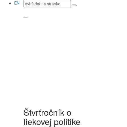
Vyhľadávaný
EN
text
—
Štvrťročník o
liekovej politike