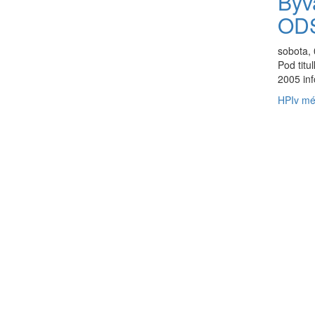
Býv
OD
sobota, 
Pod tit
2005 inf
HPI
v mé