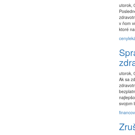
utorok, 
Posledn
zdravotn
v ňom vô
ktoré nal
ceny
leká
Spr
zdr
utorok, 
Ak sa zd
zdravotn
bezplatn
najlepšo
svojom 
financov
Zru