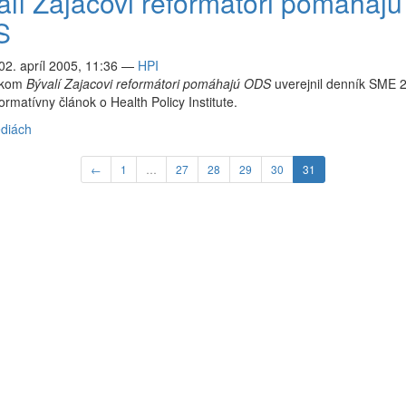
alí Zajacovi reformátori pomáhajú
S
02. apríl 2005, 11:36
—
HPI
ulkom
Bývalí Zajacovi reformátori pomáhajú ODS
uverejnil denník SME 2.
ormatívny článok o Health Policy Institute.
diách
←
1
…
27
28
29
30
31