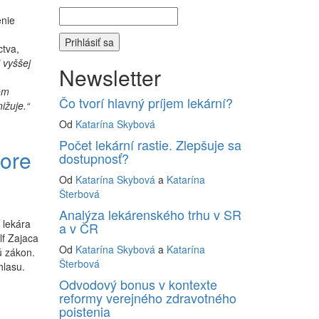
enie
ctva,
 vyššej
Newsletter
om
Čo tvorí hlavný príjem lekární?
ižuje.“
Od
Katarína Skybová
Počet lekární rastie. Zlepšuje sa
pore
dostupnosť?
Od
Katarína Skybová
a
Katarína
Šterbová
Analýza lekárenského trhu v SR
 lekára
a v ČR
lf Zajaca
Od
Katarína Skybová
a
Katarína
ú zákon.
Šterbová
hlasu.
Odvodový bonus v kontexte
reformy verejného zdravotného
poistenia