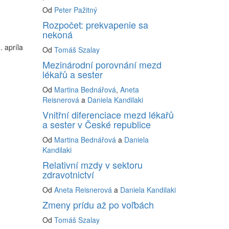
Od
Peter Pažitný
Rozpočet: prekvapenie sa
nekoná
 apríla
Od
Tomáš Szalay
Mezinárodní porovnání mezd
lékařů a sester
Od
Martina Bednářová
,
Aneta
Reisnerová
a
Daniela Kandilaki
Vnitřní diferenciace mezd lékařů
a sester v České republice
Od
Martina Bednářová
a
Daniela
Kandilaki
Relativní mzdy v sektoru
zdravotnictví
Od
Aneta Reisnerová
a
Daniela Kandilaki
Zmeny prídu až po voľbách
Od
Tomáš Szalay