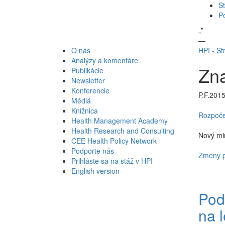
St
P
„
”
—
O nás
HPI - St
Analýzy a komentáre
Zna
Publikácie
Newsletter
Konferencie
P.F.201
Médiá
Knižnica
Rozpoče
Health Management Academy
Health Research and Consulting
Nový mi
CEE Health Policy Network
Podporte nás
Zmeny p
Prihláste sa na stáž v HPI
English version
Pod
na 