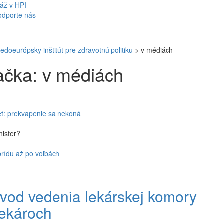
áž v HPI
odporte nás
redoeurópsky inštitút pre zdravotnú politiku
>
v médiách
čka: v médiách
5
t: prekvapenie sa nekoná
nister?
rídu až po voľbách
vod vedenia lekárskej komory
lekároch