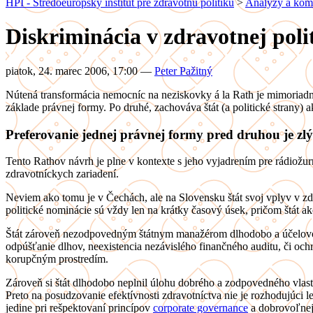
HPI - Stredoeurópsky inštitút pre zdravotnú politiku
>
Analýzy a kom
Diskriminácia v zdravotnej poli
piatok, 24. marec 2006, 17:00
—
Peter Pažitný
Nútená transformácia nemocníc na neziskovky á la Rath je mimoriadn
základe právnej formy. Po druhé, zachováva štát (a politické strany
Preferovanie jednej právnej formy pred druhou je zl
Tento Rathov návrh je plne v kontexte s jeho vyjadrením pre rádiožu
zdravotníckych zariadení.
Neviem ako tomu je v Čechách, ale na Slovensku štát svoj vplyv v zd
politické nominácie sú vždy len na krátky časový úsek, pričom štát a
Štát zároveň nezodpovedným štátnym manažérom dlhodobo a účelovo 
odpúšťanie dlhov, neexistencia nezávislého finančného auditu, či o
korupčným prostredím.
Zároveň si štát dlhodobo neplnil úlohu dobrého a zodpovedného vlast
Preto na posudzovanie efektívnosti zdravotníctva nie je rozhodujúci 
jedine pri rešpektovaní princípov
corporate governance
a dobrovoľnej 