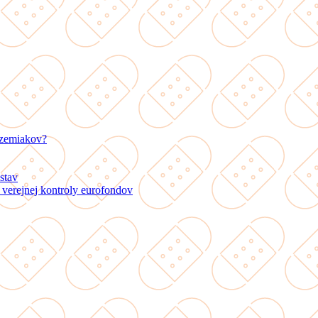
 zemiakov?
stav
verejnej kontroly eurofondov