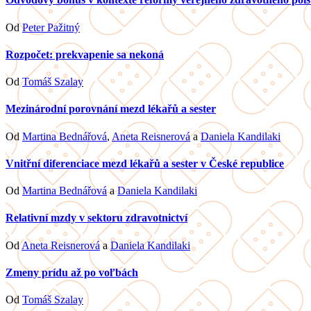
Od
Peter Pažitný
Rozpočet: prekvapenie sa nekoná
Od
Tomáš Szalay
Mezinárodní porovnání mezd lékařů a sester
Od
Martina Bednářová
,
Aneta Reisnerová
a
Daniela Kandilaki
Vnitřní diferenciace mezd lékařů a sester v České republice
Od
Martina Bednářová
a
Daniela Kandilaki
Relativní mzdy v sektoru zdravotnictví
Od
Aneta Reisnerová
a
Daniela Kandilaki
Zmeny prídu až po voľbách
Od
Tomáš Szalay