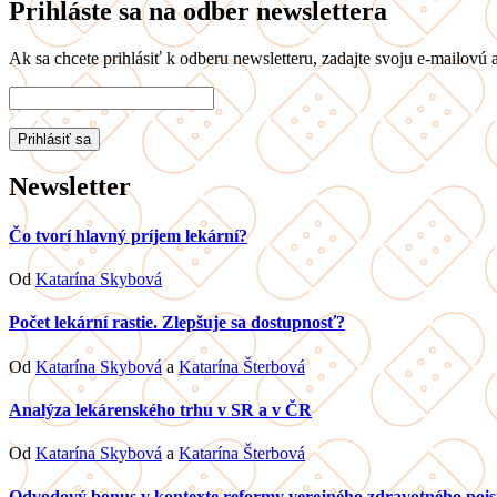
Prihláste sa na odber newslettera
Ak sa chcete prihlásiť k odberu newsletteru, zadajte svoju e-mailovú a
Newsletter
Čo tvorí hlavný príjem lekární?
Od
Katarína Skybová
Počet lekární rastie. Zlepšuje sa dostupnosť?
Od
Katarína Skybová
a
Katarína Šterbová
Analýza lekárenského trhu v SR a v ČR
Od
Katarína Skybová
a
Katarína Šterbová
Odvodový bonus v kontexte reformy verejného zdravotného pois