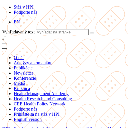
Stáž v HPI
Podporte nás
EN
Vyhľadávaný text
„
”
—
—
O nás
Analýzy a komentáre
Publikácie
Newsletter
Konferencie
Médiá
Knižnica
Health Management Academy
Health Research and Consulting
CEE Health Policy Network
Podporte nás
Prihláste sa na stáž v HPI
English version