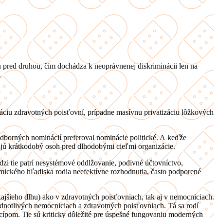
 pred druhou, čím dochádza k neoprávnenej diskriminácii len na
.
záciu zdravotných poisťovní, prípadne masívnu privatizáciu lôžkových
 odborných nominácií preferoval nominácie politické. A keďže
ňujú krátkodobý osoh pred dlhodobými cieľmi organizácie.
 tie patrí nesystémové oddlžovanie, podivné účtovníctvo,
mického hľadiska rodia neefektívne rozhodnutia, často podporené
ajšieho dlhu) ako v zdravotných poisťovniach, tak aj v nemocniciach.
jednotlivých nemocniciach a zdravotných poisťovniach. Tá sa rodí
cípom. Tie sú kriticky dôležité pre úspešné fungovaniu moderných