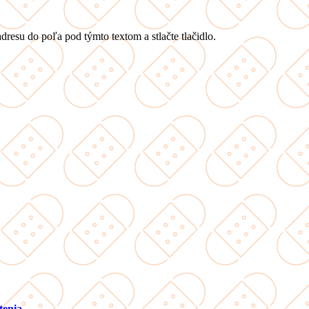
dresu do poľa pod týmto textom a stlačte tlačidlo.
tenia