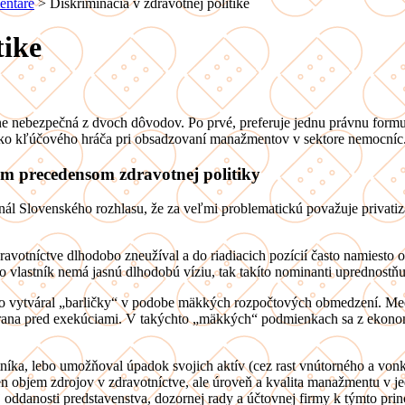
entáre
>
Diskriminácia v zdravotnej politike
tike
e nebezpečná z dvoch dôvodov. Po prvé, preferuje jednu právnu formu
) ako kľúčového hráča pri obsadzovaní manažmentov v sektore nemocníc
ým precedensom zdravotnej politiky
rnál Slovenského rozhlasu, že za veľmi problematickú považuje privati
ravotníctve dlhodobo zneužíval a do riadiacich pozícií často namiesto
ko vlastník nemá jasnú dlhodobú víziu, tak takíto nominanti uprednost
vytváral „barličky“ v podobe mäkkých rozpočtových obmedzení. Medzi
chrana pred exekúciami. V takýchto „mäkkých“ podmienkach sa z ekono
níka, lebo umožňoval úpadok svojich aktív (cez rast vnútorného a vonk
len objem zdrojov v zdravotníctve, ale úroveň a kvalita manažmentu v 
oddanosti predstavenstva, dozornej rady a účtovnej firmy k týmto prin