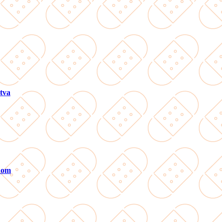
tva
ánom