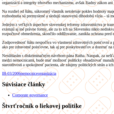
organizácií a integrity trhového mechanizmu, avšak žiadny zákon ani
Na rozdiel od štátu, súkromný vlastník netoleruje pokles hodnoty maj
rozhodnutia sú premyslené a sledujú stanovenú dlhodobú vízia – tá m
Jedným z veľkých úspechov slovenskej reformy zdravotníctva je tran
existujú aj iné právne formy, ale za to ich na Slovensku nikto nediskv
rozpočtové obmedzenia, skončilo oddlžovanie, zanikla ochrana pred 
Zodpovednosť štátu nespočíva vo vlastnení zdravotných poisťovní a p
ako pre zdravotné poisťovne, tak aj pre poskytovateľov a dozerať na 
Nesúhlasím s diskriminačným návrhom pána Ratha. Naopak, za nešťast
medzi nemocnicami, bude mať možnosť politicky obsadzovať manažment
starostlivosti a spokojnosť pacienta, ale záujmy politických strán a ic
IB-03/2006
nemocnice
organizácia
Súvisiace články
Corporate governance
Štvrťročník o liekovej politike