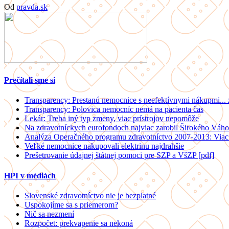
Od
pravda.sk
Prečítali sme si
Transparency: Prestanú nemocnice s neefektívnymi nákupmi...
Transparency: Polovica nemocníc nemá na pacienta čas
Lekár: Treba iný typ zmeny, viac prístrojov nepomôže
Na zdravotníckych eurofondoch najviac zarobil Širokého Váho
Analýza Operačného programu zdravotníctvo 2007-2013: Viac 
Veľké nemocnice nakupovali elektrinu najdrahšie
Prešetrovanie údajnej štátnej pomoci pre SZP a VšZP [pdf]
HPI v médiách
Slovenské zdravotníctvo nie je bezplatné
Uspokojíme sa s priemerom?
Nič sa nezmení
Rozpočet: prekvapenie sa nekoná