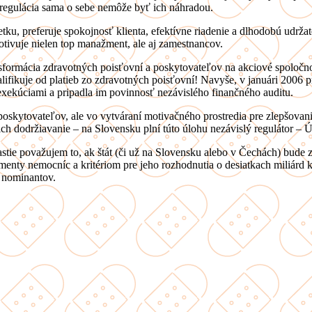
 regulácia sama o sebe nemôže byť ich náhradou.
etku, preferuje spokojnosť klienta, efektívne riadenie a dlhodobú udrž
otivuje nielen top manažment, ale aj zamestnancov.
sformácia zdravotných poisťovní a poskytovateľov na akciové spoločn
alifikuje od platieb zo zdravotných poisťovní! Navyše, v januári 2006 p
exekúciami a pripadla im povinnosť nezávislého finančného auditu.
oskytovateľov, ale vo vytváraní motivačného prostredia pre zlepšovani
ich dodržiavanie – na Slovensku plní túto úlohu nezávislý regulátor – 
ie považujem to, ak štát (či už na Slovensku alebo v Čechách) bude z
y nemocníc a kritériom pre jeho rozhodnutia o desiatkach miliárd ko
h nominantov.