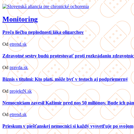
Monitoring
Prečo liečba neplodnosti láka oligarchov
Od
etrend.sk
Zdravotné sestry budú protestovať proti rozkrádaniu zdravotníc
Od
pravda.sk
Biznis s titulmi: Kto platí, môže byť v testoch aj podpriemerný
Od
projektN.sk
Nemocniciam zavesil Kažimír pred nos 50 miliónov. Bude ich p
Od
etrend.sk
Prieskum v piešťanskej nemocnici si každý vysvetľuje po svojom