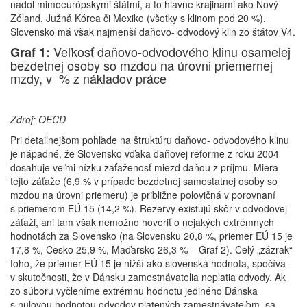
nadol mimoeurópskymi štátmi, a to hlavne krajinami ako Nový
Zéland, Južná Kórea či Mexiko (všetky s klinom pod 20 %).
Slovensko má však najmenší daňovo- odvodový klin zo štátov V4.
Veľkosť daňovo-odvodového klinu osamelej
Graf 1:
bezdetnej osoby so mzdou na úrovni priemernej
mzdy, v % z nákladov práce
Zdroj: OECD
Pri detailnejšom pohľade na štruktúru daňovo- odvodového klinu
je nápadné, že Slovensko vďaka daňovej reforme z roku 2004
dosahuje veľmi nízku zaťaženosť miezd daňou z príjmu. Miera
tejto záťaže (6,9 % v prípade bezdetnej samostatnej osoby so
mzdou na úrovni priemeru) je približne polovičná v porovnaní
s priemerom EÚ 15 (14,2 %). Rezervy existujú skôr v odvodovej
záťaži, ani tam však nemožno hovoriť o nejakých extrémnych
hodnotách za Slovensko (na Slovensku 20,8 %, priemer EÚ 15 je
17,8 %, Česko 25,9 %, Maďarsko 26,3 % – Graf 2). Celý „zázrak“
toho, že priemer EÚ 15 je nižší ako slovenská hodnota, spočíva
v skutočnosti, že v Dánsku zamestnávatelia neplatia odvody. Ak
zo súboru vyčleníme extrémnu hodnotu jediného Dánska
s nulovou hodnotou odvodov platených zamestnávateľom, sa