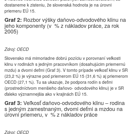
dostaneme k zisteniu, že slovenská hodnota je na úrovni
priemeru EÚ 15.
Rozbor výšky daňovo-odvodového klinu na
Graf 2:
jeho komponenty (v % z nákladov práce, za rok
2005)
Zdroj: OECD
Slovensko má mimoriadne dobrú pozíciu v porovnaní veľkosti
klinu v rodinách s jedným pracovníkom (dosahujúcim priemernú
mzdu) a dvomi deťmi (Graf 3). V tomto prípade veľkosť klinu v SR
(23,2 %) je výrazne pod priemerom EÚ 15 (31,6 %) aj priemerom
OECD (27,1 %). Tu sa ukazuje, že podpora rodín s deťmi
(prostredníctvom menšieho daňovo- odvodového klinu) je v SR
ďaleko významnejšia ako v krajinách EÚ 15.
Veľkosť daňovo-odvodového klinu – rodina
Graf 3:
s jedným zamestnaným, dvomi deťmi a mzdou na
úrovni priemeru, v % z nákladov práce
Zdroj: OECD