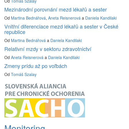
Od
Tomáš Szalay
Mezinárodní porovnání mezd lékařů a sester
Od
Martina Bednářová
,
Aneta Reisnerová
a
Daniela Kandilaki
Vnitřní diferenciace mezd lékařů a sester v České
republice
Od
Martina Bednářová
a
Daniela Kandilaki
Relativní mzdy v sektoru zdravotnictví
Od
Aneta Reisnerová
a
Daniela Kandilaki
Zmeny prídu až po voľbách
Od
Tomáš Szalay
Monitoring