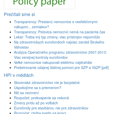
Prečítali sme si
Transparency: Prestanú nemocnice s neefektívnymi
nákupmi... zemiakov?
Transparency: Polovica nemocníc nemá na pacienta čas
Lekár: Treba iný typ zmeny, viac prístrojov nepomôže
Na zdravotníckych eurofondoch najviac zarobil Širokého
Váhostav
Analýza Operačného programu zdravotníctvo 2007-2013:
Viac verejnej kontroly eurofondov
Veľké nemocnice nakupovali elektrinu najdrahšie
Prešetrovanie údajnej štátnej pomoci pre SZP a VšZP [pdf]
HPI v médiách
Slovenské zdravotníctvo nie je bezplatné
Uspokojíme sa s priemerom?
Nič sa nezmení
Rozpočet: prekvapenie sa nekoná
Zmeny prídu až po voľbách
Eurofondy pre stavbárov, nie pre zdravotníkov
Rozpočet: chýba svetlo na konci