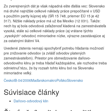
Zo zverejnených dát je však nápadná ešte ďalšia vec: Slovensko
má druhé najnižšie celkové náklady práce prepočítané v USD
s použitím parity kúpnej sily (SR 15 748, priemer EÚ 15 je 42
317). Nižšie náklady práce má už iba Mexiko (12 031). Takže:
nech by aj bola odvodová zaťaženosť kladená na zamestnávateľa
vysoká, stále sú celkové náklady práce (aj vrátane týchto
„vysokých“ odvodov) mimoriadne nízke, výrazne zaostávajúce aj
za ostatnými štátmi V4.
Uvedené zistenia nemajú spochybniť potrebu hľadania možností
pre znižovanie odvodov (a zvlášť odvodov platených
zamestnávateľom). Priestor pre obmedzovanie daňovo-
odvodového klinu je treba hľadať každopádne, ale rozhodne treba
odmietnuť tézu, že by rozsah tohto klinu bol na Slovensku
mimoriadne veľký.
Česko
IB-04/2006
Maďarsko
makro
Poľsko
Slovensko
Súvisiace články
Daňovo-odvodový klin