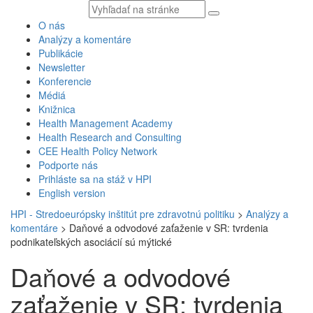
Vyhľadávaný
text
O nás
Analýzy a komentáre
Publikácie
Newsletter
Konferencie
Médiá
Knižnica
Health Management Academy
Health Research and Consulting
CEE Health Policy Network
Podporte nás
Prihláste sa na stáž v HPI
English version
HPI - Stredoeurópsky inštitút pre zdravotnú politiku
>
Analýzy a
komentáre
>
Daňové a odvodové zaťaženie v SR: tvrdenia
podnikateľských asociácií sú mýtické
Daňové a odvodové
zaťaženie v SR: tvrdenia