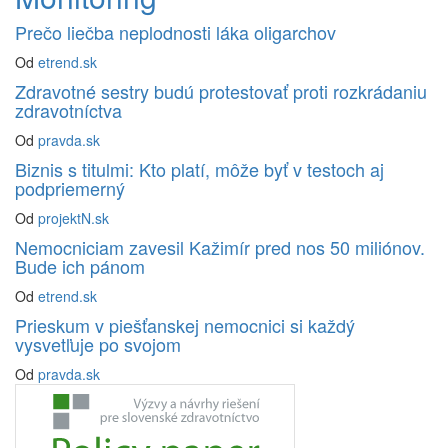
Prečo liečba neplodnosti láka oligarchov
Od
etrend.sk
Zdravotné sestry budú protestovať proti rozkrádaniu
zdravotníctva
Od
pravda.sk
Biznis s titulmi: Kto platí, môže byť v testoch aj
podpriemerný
Od
projektN.sk
Nemocniciam zavesil Kažimír pred nos 50 miliónov.
Bude ich pánom
Od
etrend.sk
Prieskum v piešťanskej nemocnici si každý
vysvetľuje po svojom
Od
pravda.sk