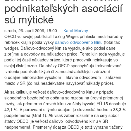
podnikateľských asociácií
sú mýtické
streda, 26. apríl 2006, 15:00
—
Karol Morvay
OECD vo svojej publikácii Taxing Wages priniesla medzinárodný
rebríček krajín podľa výšky
daňovo-odvodového klinu
(total tax
wedge). Daňovo-odvodový klin sa vyjadruje ako podiel dane
z príjmu a odvodov na nákladoch práce. Tento klin teda vyjadruje
podiel tej časti nákladov práce, ktoré pracovník neinkasuje vo
svojej čistej mzde. Databázy OECD spochybňujú frekventované
tvrdenia podnikateľských či zamestnávateľských združení
o údajne mimoriadne vysokom – hlavne odvodovom – zaťažení
miezd v SR (čo má neadekvátne navyšovať náklady práce).
Ak sa kalkuluje veľkosť daňovo-odvodového klinu v prípade
slobodného bezdetného občana so mzdou na úrovni priemernej
mzdy, tak priemerná úroveň klinu za štáty bývalej EÚ 15 dosahuje
42,1 %. V porovnaní s týmto údajom je slovenská hodnota 38,3 %
podpriemerná (Graf 1). Ak však záber rozšírime na celý súbor
štátov OECD, je veľkosť daňovo- odvodového klinu v SR
nadpriemerná. Priemerný údaj za OECD je totiž výrazne tlačený