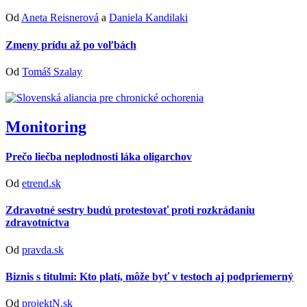
Od
Aneta Reisnerová
a
Daniela Kandilaki
Zmeny prídu až po voľbách
Od
Tomáš Szalay
Monitoring
Prečo liečba neplodnosti láka oligarchov
Od
etrend.sk
Zdravotné sestry budú protestovať proti rozkrádaniu
zdravotníctva
Od
pravda.sk
Biznis s titulmi: Kto platí, môže byť v testoch aj podpriemerný
Od
projektN.sk