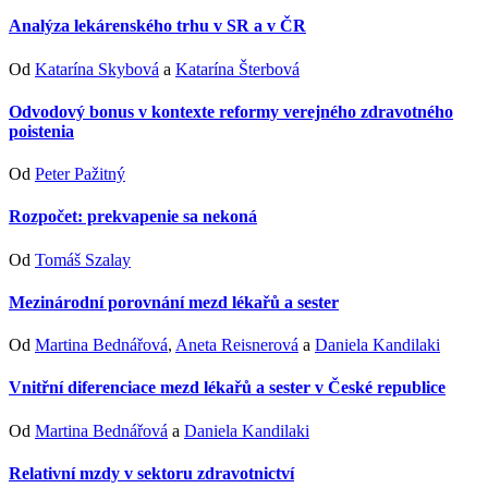
Analýza lekárenského trhu v SR a v ČR
Od
Katarína Skybová
a
Katarína Šterbová
Odvodový bonus v kontexte reformy verejného zdravotného
poistenia
Od
Peter Pažitný
Rozpočet: prekvapenie sa nekoná
Od
Tomáš Szalay
Mezinárodní porovnání mezd lékařů a sester
Od
Martina Bednářová
,
Aneta Reisnerová
a
Daniela Kandilaki
Vnitřní diferenciace mezd lékařů a sester v České republice
Od
Martina Bednářová
a
Daniela Kandilaki
Relativní mzdy v sektoru zdravotnictví