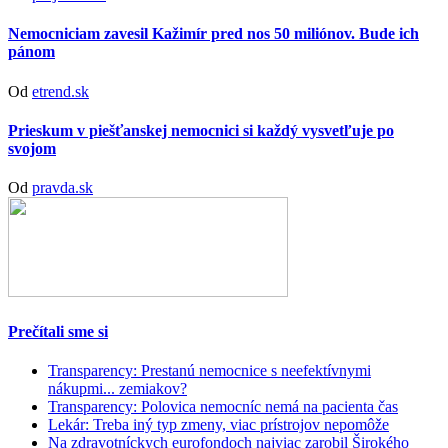
Nemocniciam zavesil Kažimír pred nos 50 miliónov. Bude ich
pánom
Od
etrend.sk
Prieskum v piešťanskej nemocnici si každý vysvetľuje po
svojom
Od
pravda.sk
Prečítali sme si
Transparency: Prestanú nemocnice s neefektívnymi
nákupmi... zemiakov?
Transparency: Polovica nemocníc nemá na pacienta čas
Lekár: Treba iný typ zmeny, viac prístrojov nepomôže
Na zdravotníckych eurofondoch najviac zarobil Širokého