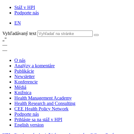
Stáž v HPI
Podporte nás
EN
Vyhľadávaný text
„
”
—
—
O nás
Analýzy a komentáre
Publikácie
Newsletter
Konferencie
Médiá
Knižnica
Health Management Academy
Health Research and Consulting
CEE Health Policy Network
Podporte nás
Prihláste sa na stáž v HPI
English version