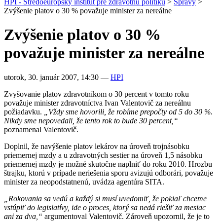
HPI - Stredoeurópsky inštitút pre zdravotnú politiku
>
Správy
>
Zvýšenie platov o 30 % považuje minister za nereálne
Zvýšenie platov o 30 %
považuje minister za nereálne
utorok, 30. január 2007, 14:30
—
HPI
Zvyšovanie platov zdravotníkom o 30 percent v tomto roku
považuje minister zdravotníctva Ivan Valentovič za nereálnu
požiadavku.
„Vždy sme hovorili, že robíme prepočty od 5 do 30 %.
Nikdy sme nepovedali, že tento rok to bude 30 percent,“
poznamenal Valentovič.
Doplnil, že navýšenie platov lekárov na úroveň trojnásobku
priemernej mzdy a u zdravotných sestier na úroveň 1,5 násobku
priemernej mzdy je možné skutočne naplniť do roku 2010. Hrozbu
štrajku, ktorú v prípade neriešenia sporu avizujú odborári, považuje
minister za neopodstatnenú, uvádza agentúra SITA.
„Rokovania sa vedú a každý si musí uvedomiť, že pokiaľ chceme
vstúpiť do legislatívy, ide o proces, ktorý sa nedá riešiť za mesiac
ani za dva,“
argumentoval Valentovič. Zároveň upozornil, že je to