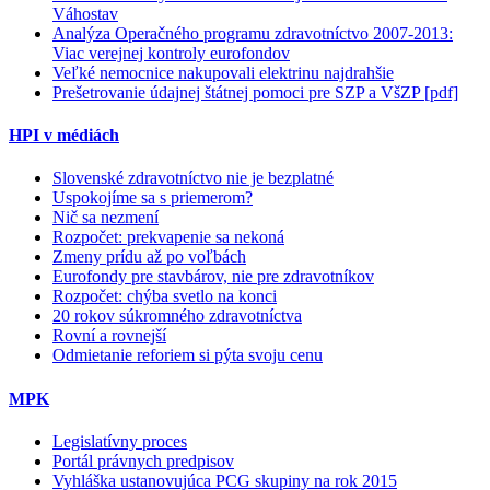
Váhostav
Analýza Operačného programu zdravotníctvo 2007-2013:
Viac verejnej kontroly eurofondov
Veľké nemocnice nakupovali elektrinu najdrahšie
Prešetrovanie údajnej štátnej pomoci pre SZP a VšZP [pdf]
HPI v médiách
Slovenské zdravotníctvo nie je bezplatné
Uspokojíme sa s priemerom?
Nič sa nezmení
Rozpočet: prekvapenie sa nekoná
Zmeny prídu až po voľbách
Eurofondy pre stavbárov, nie pre zdravotníkov
Rozpočet: chýba svetlo na konci
20 rokov súkromného zdravotníctva
Rovní a rovnejší
Odmietanie reforiem si pýta svoju cenu
MPK
Legislatívny proces
Portál právnych predpisov
Vyhláška ustanovujúca PCG skupiny na rok 2015