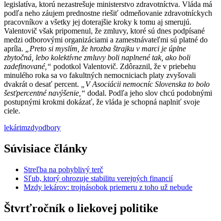
legislatíva, ktorú nezastrešuje ministerstvo zdravotníctva. Vláda má
podľa neho záujem prednostne riešiť odmeňovanie zdravotníckych
pracovníkov a všetky jej doterajšie kroky k tomu aj smerujú.
Valentovič však pripomenul, že zmluvy, ktoré sú dnes podpísané
medzi odborovými organizáciami a zamestnávateľmi sú platné do
apríla.
„Preto si myslím, že hrozba štrajku v marci je úplne
zbytočná, lebo kolektívne zmluvy boli naplnené tak, ako boli
zadefinované,“
podotkol Valentovič. Zdôraznil, že v priebehu
minulého roka sa vo fakultných nemocniciach platy zvyšovali
dvakrát o desať percent.
„V Asociácii nemocníc Slovenska to bolo
šesťpercentné navýšenie,“
dodal. Podľa jeho slov chcú podobnými
postupnými krokmi dokázať, že vláda je schopná naplniť svoje
ciele.
lekári
mzdy
odbory
Súvisiace články
Streľba na pohyblivý terč
Sľub, ktorý ohrozuje stabilitu verejných financií
Mzdy lekárov: trojnásobok priemeru z toho už nebude
Štvrťročník o liekovej politike