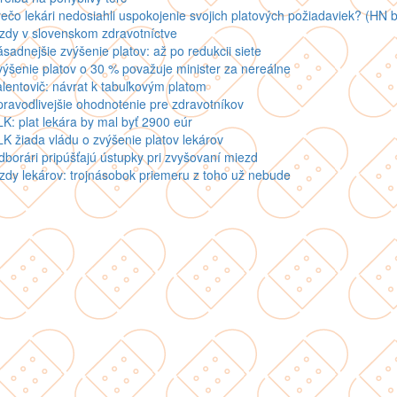
ečo lekári nedosiahli uspokojenie svojich platových požiadaviek? (HN b
zdy v slovenskom zdravotníctve
sadnejšie zvýšenie platov: až po redukcii siete
ýšenie platov o 30 % považuje minister za nereálne
lentovič: návrat k tabuľkovým platom
ravodlivejšie ohodnotenie pre zdravotníkov
K: plat lekára by mal byť 2900 eúr
K žiada vládu o zvýšenie platov lekárov
borári pripúšťajú ústupky pri zvyšovaní miezd
dy lekárov: trojnásobok priemeru z toho už nebude