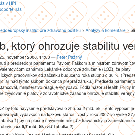
áž v HPI
odporte nás
redoeurópsky inštitút pre zdravotnú politiku
>
Analýzy a komentáre
>
Sľ
b, ktorý ohrozuje stabilitu ve
 25. november 2006, 14:00
—
Peter Pažitný
tnutí s predsedom parlamentu Pavlom Paškom a ministrom zdravotníct
Valentovičom oznámilo Lekárske odborové združenie (LOZ), že platy
níckych pracovníkov od začiatku budúceho roka stúpnu o 30 %. (Pred
Kollár nad týmto sľubom dokonca prebral záruku.) Predseda parlament
štancoval, ministerstvo reaguje vyhýbavo. Podľa názoru Health Policy In
é zvyšovanie platov v zdravotníctve zásadne ohrozuje stabilitu verejn
Z by toto navýšenie predstavovalo zhruba 2 mld. Sk. Tento výpočet je
dovaných výdavkoch na lôžkovú starostlivosť v roku 2007 vo výške 27,
 Tabuľka 1) by na plošné navýšenie miezd zdravotníckych zamestnanco
trebných
až 5,7 mld. Sk
(viď Tabuľka 2).