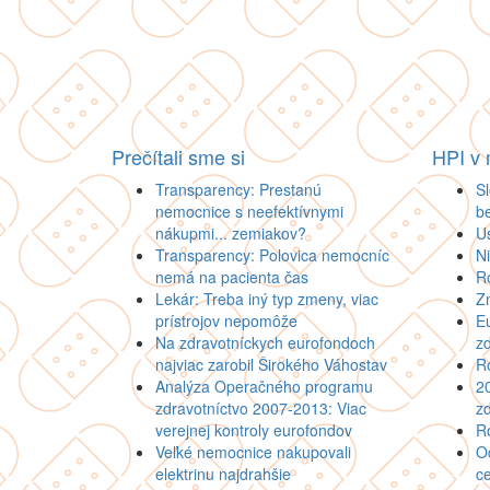
Prečítali sme si
HPI v
Transparency: Prestanú
Sl
nemocnice s neefektívnymi
b
nákupmi... zemiakov?
U
Transparency: Polovica nemocníc
N
nemá na pacienta čas
R
Lekár: Treba iný typ zmeny, viac
Z
prístrojov nepomôže
Eu
Na zdravotníckych eurofondoch
zd
najviac zarobil Širokého Váhostav
Ro
Analýza Operačného programu
2
zdravotníctvo 2007-2013: Viac
zd
verejnej kontroly eurofondov
Ro
Veľké nemocnice nakupovali
Od
elektrinu najdrahšie
c