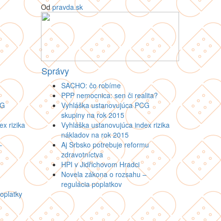
Od
pravda.sk
Správy
SACHO: čo robíme
PPP nemocnica: sen či realita?
CG
Vyhláška ustanovujúca PCG
skupiny na rok 2015
x rizika
Vyhláška ustanovujúca index rizika
nákladov na rok 2015
–
Aj Srbsko potrebuje reformu
zdravotníctva
HPI v Jidřichovom Hradci
Novela zákona o rozsahu –
regulácia poplatkov
oplatky