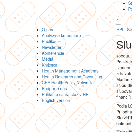
St
P
„
”
—
O nás
HPI - St
Analýzy a komentáre
Sľu
Publikácie
Newsletter
Konferencie
sobota,
Médiá
Po stre
Knižnica
Ivanom 
Health Management Academy
zdravot
Health Research and Consulting
Marián 
CEE Health Policy Network
sľubu di
Podporte nás
sľubovan
Prihláste sa na stáž v HPI
financií:
English version
Podľa LO
Pri odha
Sk (viď
bolo po