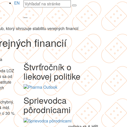
Vyhľadávaný
EN
text
—
ub, ktorý ohrozuje stabilitu verejných financií
rejných financií
va
Štvrťročník o
seda LOZ
liekovej politike
u sa od
stitute
ých
Sprievodca
 chybný.
pôrodnicami
4 mld.
v o 30 %
rodinka.sk & HPI