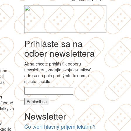
Prihláste sa na
odber newslettera
Ak sa chcete prihlásiť k odberu
newsletteru, zadajte svoju e-mailovú
jeho
adresu do poľa pod týmto textom a
žiť
stlačte tlačidlo.
čas
rt
sľúbené
latky za
Newsletter
v
Čo tvorí hlavný príjem lekární?
adlilo