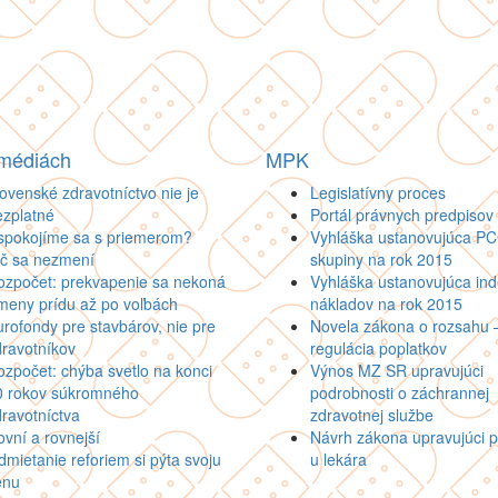
 médiách
MPK
ovenské zdravotníctvo nie je
Legislatívny proces
ezplatné
Portál právnych predpisov
spokojíme sa s priemerom?
Vyhláška ustanovujúca P
ič sa nezmení
skupiny na rok 2015
ozpočet: prekvapenie sa nekoná
Vyhláška ustanovujúca inde
meny prídu až po voľbách
nákladov na rok 2015
rofondy pre stavbárov, nie pre
Novela zákona o rozsahu 
ravotníkov
regulácia poplatkov
zpočet: chýba svetlo na konci
Výnos MZ SR upravujúci
0 rokov súkromného
podrobnosti o záchrannej
ravotníctva
zdravotnej službe
vní a rovnejší
Návrh zákona upravujúci p
mietanie reforiem si pýta svoju
u lekára
enu