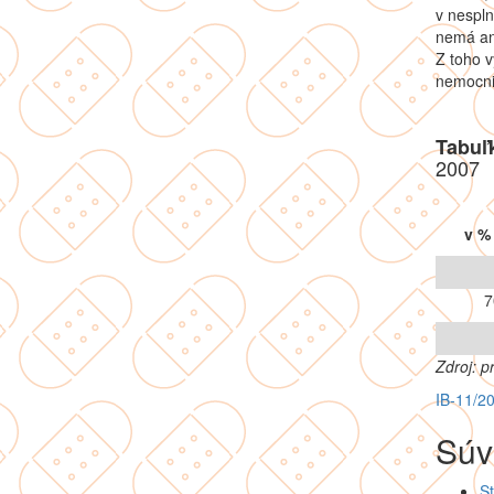
v nespln
nemá ani
Z toho v
nemocnic
Tabuľ
2007
v %
7
Zdroj: p
IB-11/2
Súv
St