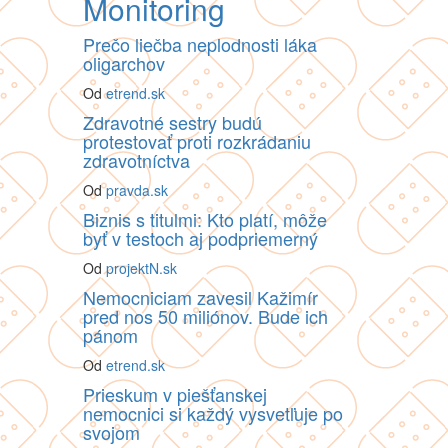
Monitoring
Prečo liečba neplodnosti láka
oligarchov
Od
etrend.sk
Zdravotné sestry budú
protestovať proti rozkrádaniu
zdravotníctva
Od
pravda.sk
Biznis s titulmi: Kto platí, môže
byť v testoch aj podpriemerný
Od
projektN.sk
Nemocniciam zavesil Kažimír
pred nos 50 miliónov. Bude ich
pánom
Od
etrend.sk
Prieskum v piešťanskej
nemocnici si každý vysvetľuje po
svojom