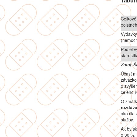
Tabuľ
Celkové 
poistné
Výdavky 
(nemocn
Podiel v
starostl
Zdroj: Š
Účasť mi
záväzkom
o zvýšen
celého r
O zmätk
rozdáva
ako čia
služby.
Ak by s
o 30 %, 