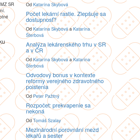
še MZ SR
Od
Katarína Skybová
ní.
Počet lekární rastie. Zlepšuje sa
otné
dostupnosť?
Od
Katarína Skybová
a
Katarína
Šterbová
ku
Analýza lekárenského trhu v SR
a v ČR
Od
Katarína Skybová
a
Katarína
Šterbová
Odvodový bonus v kontexte
reformy verejného zdravotného
poistenia
Od
Peter Pažitný
Rozpočet: prekvapenie sa
nekoná
Od
Tomáš Szalay
Mezinárodní porovnání mezd
lékařů a sester