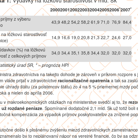
Výdavky na lôžkovú starostlivosť v mld. Sk
ka 1:
*
*
2000
2001
2002
2003
2004
2005
2006
2007
príjmy z výberu
43,9
48,2
54,2
58,2
61,9
71,0
76,9
84,4
ho
na lôžkovú starostlivosť
14,9
16,6
19,0
20,8
21,3
22,7
24,6
27,0
ice)
ýdavkov (%) na lôžkovú
34,0
34,4
35,1
35,8
34,4
32,0
32,0
32,0
ivosť z celkových príjmov
tatistický úrad SR, * – prognóza HPI
nistra zdravotníctva na takejto dohode je zároveň v príkrom rozpore s 
 vláde prijať v zdravotníctve
racionalizačné opatrenia
a tak sa zaslú
ie úhrady štátu (za poistencov štátu) zo 4 na 5 % priemernej mzdy po
oka a nielen do apríla 2006.
u v makroekonomických otázkach na ministerstve svedčí aj to, že
rezo
 už rozdané peniaze
. Spomínané dodatočné 2,1 mld. Sk už totiž boli 
stočná kompenzácia za výpadok príjmov poskytovateľov za znížené pop
kutočne došlo k plošnému zvýšeniu miezd zdravotníckych zamestnanco
znamenalo by to neplánovaný nápor na verejné financie, čo by sa odzrk