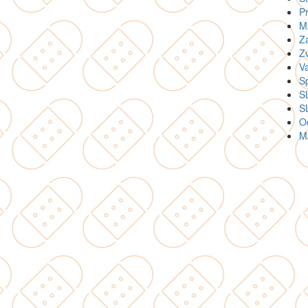
Pr
M
Zá
Zv
Va
Sp
SL
SL
Od
Mz