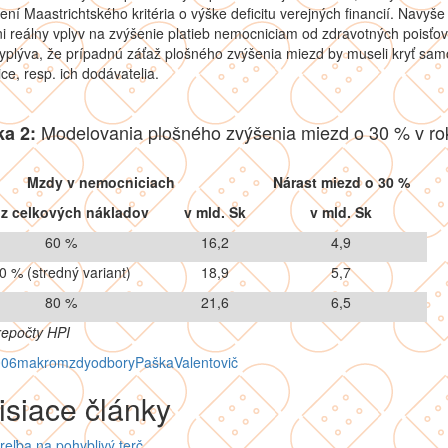
ení Maastrichtského kritéria o výške deficitu verejných financií. Navy
 reálny vplyv na zvýšenie platieb nemocniciam od zdravotných poisťov
yplýva, že prípadnú záťaž plošného zvýšenia miezd by museli kryť sam
e, resp. ich dodávatelia.
Modelovania plošného zvýšenia miezd o 30 % v ro
ka 2:
Mzdy v nemocniciach
Nárast miezd o 30 %
 z celkových nákladov
v mld. Sk
v mld. Sk
60 %
16,2
4,9
0 % (stredný variant)
18,9
5,7
80 %
21,6
6,5
repočty HPI
006
makro
mzdy
odbory
Paška
Valentovič
isiace články
reľba na pohyblivý terč