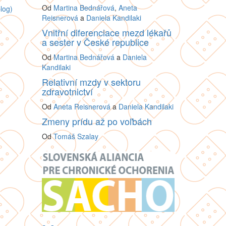
Od
Martina Bednářová
,
Aneta
log)
Reisnerová
a
Daniela Kandilaki
Vnitřní diferenciace mezd lékařů
a sester v České republice
Od
Martina Bednářová
a
Daniela
Kandilaki
Relativní mzdy v sektoru
zdravotnictví
Od
Aneta Reisnerová
a
Daniela Kandilaki
Zmeny prídu až po voľbách
Od
Tomáš Szalay