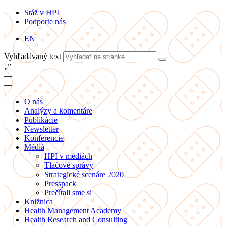
Stáž v HPI
Podporte nás
EN
Vyhľadávaný text
„
”
—
—
O nás
Analýzy a komentáre
Publikácie
Newsletter
Konferencie
Médiá
HPI v médiách
Tlačové správy
Strategické scenáre 2020
Presspack
Prečítali sme si
Knižnica
Health Management Academy
Health Research and Consulting