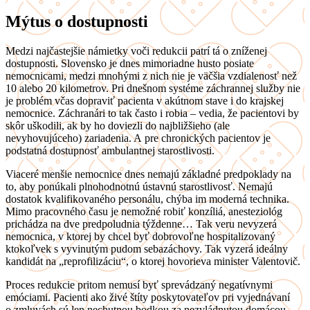
Mýtus o dostupnosti
Medzi najčastejšie námietky voči redukcii patrí tá o zníženej
dostupnosti. Slovensko je dnes mimoriadne husto posiate
nemocnicami, medzi mnohými z nich nie je väčšia vzdialenosť než
10 alebo 20 kilometrov. Pri dnešnom systéme záchrannej služby nie
je problém včas dopraviť pacienta v akútnom stave i do krajskej
nemocnice. Záchranári to tak často i robia – vedia, že pacientovi by
skôr uškodili, ak by ho doviezli do najbližšieho (ale
nevyhovujúceho) zariadenia. A pre chronických pacientov je
podstatná dostupnosť ambulantnej starostlivosti.
Viaceré menšie nemocnice dnes nemajú základné predpoklady na
to, aby ponúkali plnohodnotnú ústavnú starostlivosť. Nemajú
dostatok kvalifikovaného personálu, chýba im moderná technika.
Mimo pracovného času je nemožné robiť konzíliá, anesteziológ
prichádza na dve predpoludnia týždenne… Tak veru nevyzerá
nemocnica, v ktorej by chcel byť dobrovoľne hospitalizovaný
ktokoľvek s vyvinutým pudom sebazáchovy. Tak vyzerá ideálny
kandidát na „reprofilizáciu“, o ktorej hovorieva minister Valentovič.
Proces redukcie pritom nemusí byť sprevádzaný negatívnymi
emóciami. Pacienti ako živé štíty poskytovateľov pri vyjednávaní
o zmluvách sú len nechutnou bodkou za nezvládnutou domácou