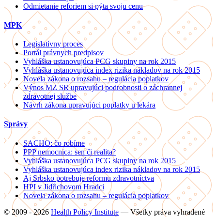
Odmietanie reforiem si pýta svoju cenu
MPK
Legislatívny proces
Portál právnych predpisov
Vyhláška ustanovujúca PCG skupiny na rok 2015
Vyhláška ustanovujúca index rizika nákladov na rok 2015
Novela zákona o rozsahu – regulácia poplatkov
Výnos MZ SR upravujúci podrobnosti o záchrannej
zdravotnej službe
Návrh zákona upravujúci poplatky u lekára
Správy
SACHO: čo robíme
PPP nemocnica: sen či realita?
Vyhláška ustanovujúca PCG skupiny na rok 2015
Vyhláška ustanovujúca index rizika nákladov na rok 2015
Aj Srbsko potrebuje reformu zdravotníctva
HPI v Jidřichovom Hradci
Novela zákona o rozsahu – regulácia poplatkov
© 2009 - 2026
Health Policy Institute
—
Všetky práva vyhradené