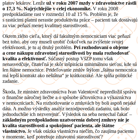
platov lekárov. Lenže
už v roku 2007 mzdy v zdravotníctve rástli
o 17,3 %. Najrýchlejšie v celej ekonomike.
V roku 2008
predpokladáme rast v rozmedzí 10 až 15 %. Problém je, že
s rastúcimi platmi nerastie produktivita práce – pacienti tak dostávajú
za viac peňazí menej kvalitnej starostlivosti.
Okrem zlého cieľa, ktorý dá fakultným nemocniciam viac peňazí
bez toho, aby ony museli urobiť čokoľvek na zvýšenie svojej
efektívnosti, je tu aj druhý problém.
Pri rozhodovaní o objeme
a cene nákupu zdravotnej starostlivosti by mala rozhodovať
kvalita a efektívnosť.
Súčasný postup VšZP tomu však
nenasvedčuje, čitateľná je skôr inšpirácia minimálnou sieťou, kde sú
len štátne nemocnice. Prideľovanie zmlúv štýlom „štátna nemocnica
má lepší kontrakt ako neštátna“ je krátkozraké. Ale spĺňa politické
zadanie.
Škoda, že minister zdravotníctva Ivan Valentovič nepredložil správu
o finančne náročnej liečbe a o spôsobe účtovníctva a výkazníctva
v nemocniciach. Na rozhodovanie o zmluvách by boli aspoň nejaké
dáta. A možno výsledky analýz nezodpovedali zadaniu, tak bolo
jednoduchšie ich nezverejniť. Výsledok na seba nenechal čakať –
základným predpokladom uzatvorenia dobrej zmluvy nie je
kvalita starostlivosti a spokojnosť pacienta, ale štátne
vlastníctvo.
Je však otázka vlastníctva niečím, čo zaujíma pacienta
v momente, keď potrebuje zdravotnú starostlivosť?