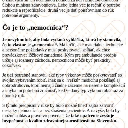
úlohou ministra zdravotníctva. Lebo jedna vec je rečniť o potrebe
redukcie a reprofilizácie, druhá vec je dať poisťovniam do rúk
potrebné argumenty.
Čo je to „nemocnica“?
Je nevyhnutné, aby bola vydaná vyhláška, ktorá by stanovila,
čo to vlastne je „nemocnica“.
Má určiť, aké materiálne, technické
a personálne požiadavky musí poskytovateľ spĺňať, ak chce
prevádzkovať lôžkové zariadenie. Kým pre ambulancie predpis
určuje aj rozmery záchoda, nemocnicou môže byť prakticky
čokoľvek.
Je tiež potrebné stanoviť, aké typy výkonov môže poskytovateľ so
svojím vybavením robiť. Inak sa o „veľkú“ medicínu pokúšajú aj
dobrodruhovia, ktorí nemajú žiadne zázemie na riešenie komplikácií
a chýba im potrebná zručnosť, keďže daný typ výkonu robia raz za
uhorský rok.
S týmito predpismi v ruke by bolo možné hneď zajtra zatvoriť
desiatky nemocníc – a bez strašenia pacientov. A navyše, bolo by
možné nahlas a pravdivo povedať, že
také opatrenie zvyšuje
bezpečnosť a kvalitu zdravotnej starostlivosti na Slovensku.