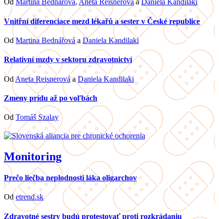
Od
Martina Bednářová
,
Aneta Reisnerová
a
Daniela Kandilaki
Vnitřní diferenciace mezd lékařů a sester v České republice
Od
Martina Bednářová
a
Daniela Kandilaki
Relativní mzdy v sektoru zdravotnictví
Od
Aneta Reisnerová
a
Daniela Kandilaki
Zmeny prídu až po voľbách
Od
Tomáš Szalay
Monitoring
Prečo liečba neplodnosti láka oligarchov
Od
etrend.sk
Zdravotné sestry budú protestovať proti rozkrádaniu