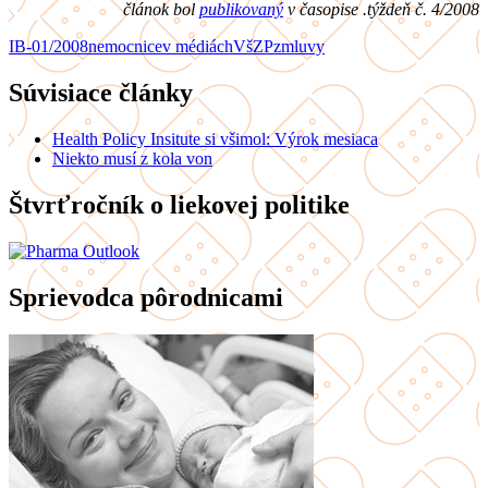
článok bol
publikovaný
v časopise .týždeň č. 4/2008
IB-01/2008
nemocnice
v médiách
VšZP
zmluvy
Súvisiace články
Health Policy Insitute si všimol: Výrok mesiaca
Niekto musí z kola von
Štvrťročník o liekovej politike
Sprievodca pôrodnicami