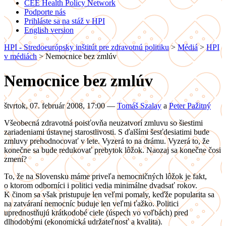
CEE Health Policy Network
Podporte nás
Prihláste sa na stáž v HPI
English version
HPI - Stredoeurópsky inštitút pre zdravotnú politiku
>
Médiá
>
HPI
v médiách
>
Nemocnice bez zmlúv
Nemocnice bez zmlúv
štvrtok, 07. február 2008, 17:00
—
Tomáš Szalay
a
Peter Pažitný
Všeobecná zdravotná poisťovňa neuzatvorí zmluvu so šiestimi
zariadeniami ústavnej starostlivosti. S ďalšími šesťdesiatimi bude
zmluvy prehodnocovať v lete. Vyzerá to na drámu. Vyzerá to, že
konečne sa bude redukovať prebytok lôžok. Naozaj sa konečne čosi
zmení?
To, že na Slovensku máme priveľa nemocničných lôžok je fakt,
o ktorom odborníci i politici vedia minimálne dvadsať rokov.
K činom sa však pristupuje len veľmi pomaly, keďže popularita sa
na zatváraní nemocníc buduje len veľmi ťažko. Politici
uprednostňujú krátkodobé ciele (úspech vo voľbách) pred
dlhodobými (ekonomická udržateľnosť a kvalita).