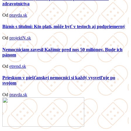
zdravotníctva
Od
pravda.sk
Biznis s titulmi: Kto platí, môže byť v testoch aj podpriemerný
Od
projektN.sk
Nemocniciam zavesil Kažimír pred nos 50 miliónov. Bude ich
pánom
Od
etrend.sk
Prieskum v piešťanskej nemocnici si každý vysvetľuje po
svojom
Od
pravda.sk