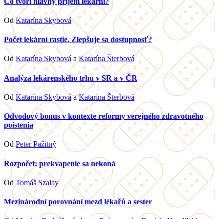
Čo tvorí hlavný príjem lekární?
Od
Katarína Skybová
Počet lekární rastie. Zlepšuje sa dostupnosť?
Od
Katarína Skybová
a
Katarína Šterbová
Analýza lekárenského trhu v SR a v ČR
Od
Katarína Skybová
a
Katarína Šterbová
Odvodový bonus v kontexte reformy verejného zdravotného
poistenia
Od
Peter Pažitný
Rozpočet: prekvapenie sa nekoná
Od
Tomáš Szalay
Mezinárodní porovnání mezd lékařů a sester