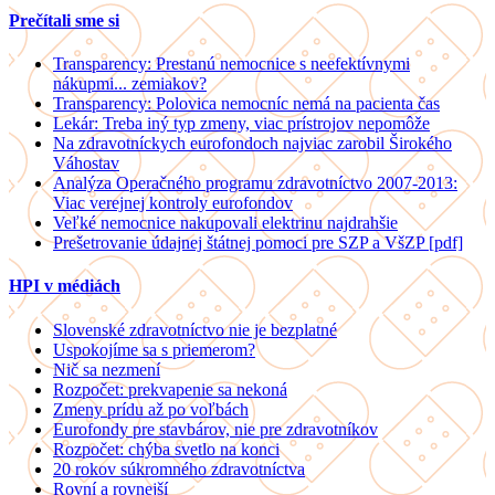
Prečítali sme si
Transparency: Prestanú nemocnice s neefektívnymi
nákupmi... zemiakov?
Transparency: Polovica nemocníc nemá na pacienta čas
Lekár: Treba iný typ zmeny, viac prístrojov nepomôže
Na zdravotníckych eurofondoch najviac zarobil Širokého
Váhostav
Analýza Operačného programu zdravotníctvo 2007-2013:
Viac verejnej kontroly eurofondov
Veľké nemocnice nakupovali elektrinu najdrahšie
Prešetrovanie údajnej štátnej pomoci pre SZP a VšZP [pdf]
HPI v médiách
Slovenské zdravotníctvo nie je bezplatné
Uspokojíme sa s priemerom?
Nič sa nezmení
Rozpočet: prekvapenie sa nekoná
Zmeny prídu až po voľbách
Eurofondy pre stavbárov, nie pre zdravotníkov
Rozpočet: chýba svetlo na konci
20 rokov súkromného zdravotníctva
Rovní a rovnejší