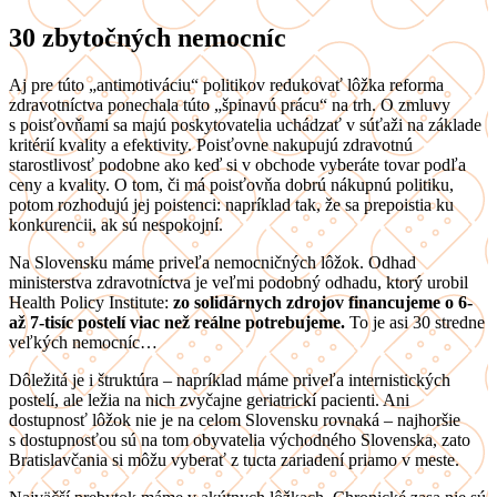
30 zbytočných nemocníc
Aj pre túto „antimotiváciu“ politikov redukovať lôžka reforma
zdravotníctva ponechala túto „špinavú prácu“ na trh. O zmluvy
s poisťovňami sa majú poskytovatelia uchádzať v súťaži na základe
kritérií kvality a efektivity. Poisťovne nakupujú zdravotnú
starostlivosť podobne ako keď si v obchode vyberáte tovar podľa
ceny a kvality. O tom, či má poisťovňa dobrú nákupnú politiku,
potom rozhodujú jej poistenci: napríklad tak, že sa prepoistia ku
konkurencii, ak sú nespokojní.
Na Slovensku máme priveľa nemocničných lôžok. Odhad
ministerstva zdravotníctva je veľmi podobný odhadu, ktorý urobil
Health Policy Institute:
zo solidárnych zdrojov financujeme o
6-
až 7-tisíc postelí viac než reálne potrebujeme.
To je asi 30 stredne
veľkých nemocníc…
Dôležitá je i štruktúra – napríklad máme priveľa internistických
postelí, ale ležia na nich zvyčajne geriatrickí pacienti. Ani
dostupnosť lôžok nie je na celom Slovensku rovnaká – najhoršie
s dostupnosťou sú na tom obyvatelia východného Slovenska, zato
Bratislavčania si môžu vyberať z tucta zariadení priamo v meste.