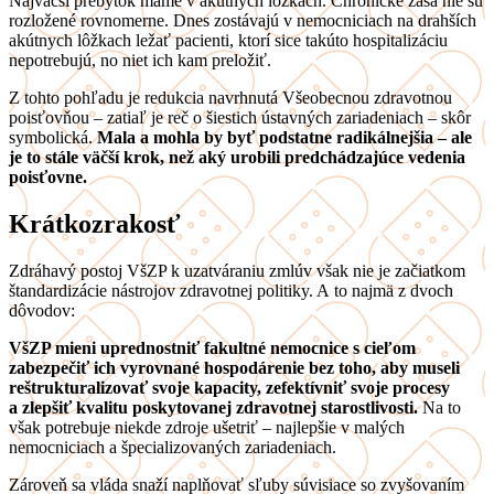
Najväčší prebytok máme v akútnych lôžkach. Chronické zasa nie sú
rozložené rovnomerne. Dnes zostávajú v nemocniciach na drahších
akútnych lôžkach ležať pacienti, ktorí sice takúto hospitalizáciu
nepotrebujú, no niet ich kam preložiť.
Z tohto pohľadu je redukcia navrhnutá Všeobecnou zdravotnou
poisťovňou – zatiaľ je reč o šiestich ústavných zariadeniach – skôr
symbolická.
Mala a mohla by byť podstatne radikálnejšia – ale
je to stále väčší krok, než aký urobili predchádzajúce vedenia
poisťovne.
Krátkozrakosť
Zdráhavý postoj VšZP k uzatváraniu zmlúv však nie je začiatkom
štandardizácie nástrojov zdravotnej politiky. A to najmä z dvoch
dôvodov:
VšZP mieni uprednostniť fakultné nemocnice s cieľom
zabezpečiť ich vyrovnané hospodárenie bez toho, aby museli
reštrukturalizovať svoje kapacity, zefektívniť svoje procesy
a zlepšiť kvalitu poskytovanej zdravotnej starostlivosti.
Na to
však potrebuje niekde zdroje ušetriť – najlepšie v malých
nemocniciach a špecializovaných zariadeniach.
Zároveň sa vláda snaží naplňovať sľuby súvisiace so zvyšovaním