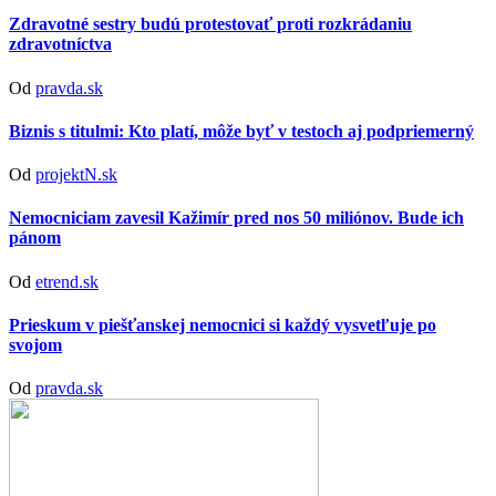
Zdravotné sestry budú protestovať proti rozkrádaniu
zdravotníctva
Od
pravda.sk
Biznis s titulmi: Kto platí, môže byť v testoch aj podpriemerný
Od
projektN.sk
Nemocniciam zavesil Kažimír pred nos 50 miliónov. Bude ich
pánom
Od
etrend.sk
Prieskum v piešťanskej nemocnici si každý vysvetľuje po
svojom
Od
pravda.sk