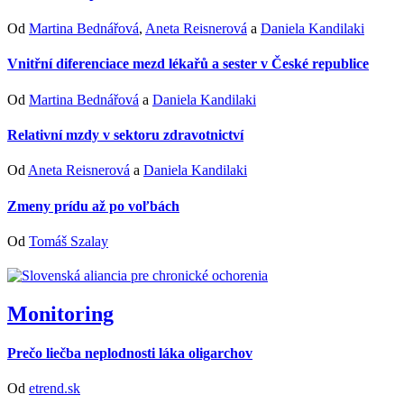
Od
Martina Bednářová
,
Aneta Reisnerová
a
Daniela Kandilaki
Vnitřní diferenciace mezd lékařů a sester v České republice
Od
Martina Bednářová
a
Daniela Kandilaki
Relativní mzdy v sektoru zdravotnictví
Od
Aneta Reisnerová
a
Daniela Kandilaki
Zmeny prídu až po voľbách
Od
Tomáš Szalay
Monitoring
Prečo liečba neplodnosti láka oligarchov
Od
etrend.sk