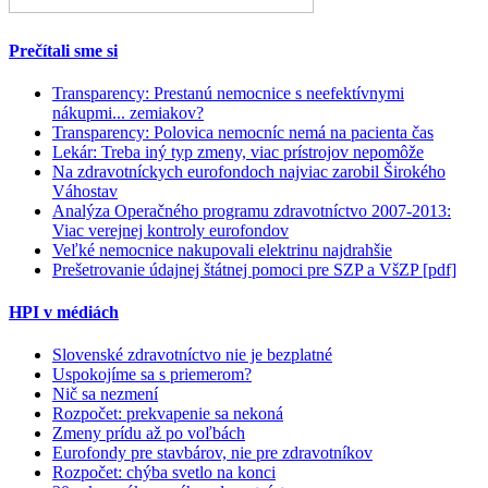
Prečítali sme si
Transparency: Prestanú nemocnice s neefektívnymi
nákupmi... zemiakov?
Transparency: Polovica nemocníc nemá na pacienta čas
Lekár: Treba iný typ zmeny, viac prístrojov nepomôže
Na zdravotníckych eurofondoch najviac zarobil Širokého
Váhostav
Analýza Operačného programu zdravotníctvo 2007-2013:
Viac verejnej kontroly eurofondov
Veľké nemocnice nakupovali elektrinu najdrahšie
Prešetrovanie údajnej štátnej pomoci pre SZP a VšZP [pdf]
HPI v médiách
Slovenské zdravotníctvo nie je bezplatné
Uspokojíme sa s priemerom?
Nič sa nezmení
Rozpočet: prekvapenie sa nekoná
Zmeny prídu až po voľbách
Eurofondy pre stavbárov, nie pre zdravotníkov
Rozpočet: chýba svetlo na konci