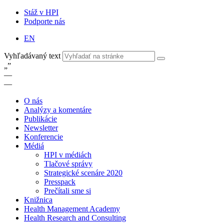
Stáž v HPI
Podporte nás
EN
Vyhľadávaný text
„
”
—
—
O nás
Analýzy a komentáre
Publikácie
Newsletter
Konferencie
Médiá
HPI v médiách
Tlačové správy
Strategické scenáre 2020
Presspack
Prečítali sme si
Knižnica
Health Management Academy
Health Research and Consulting