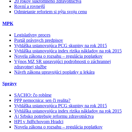
20 rokov súkromného zdravotníctva
Rovní a rovnejší
Odmietanie reforiem si pýta svoju cenu
MPK
Legislatívny proces
Portál právnych predpisov
Vyhláška ustanovujúca PCG skupiny na rok 2015
Vyhláška ustanovujúca index rizika nákladov na rok 2015
Novela zákona o rozsahu – regulácia poplatkov
Výnos MZ SR upravujúci podrobnosti o záchrannej
zdravotnej službe
Návrh zákona upravujúci poplatky u lekára
Správy
SACHO: čo robíme
PPP nemocnica: sen či realita?
Vyhláška ustanovujúca PCG skupiny na rok 2015
Vyhláška ustanovujúca index rizika nákladov na rok 2015
Aj Srbsko potrebuje reformu zdravotníctva
HPI v Jidřichovom Hradci
Novela zákona o rozsahu – regulácia poplatkov