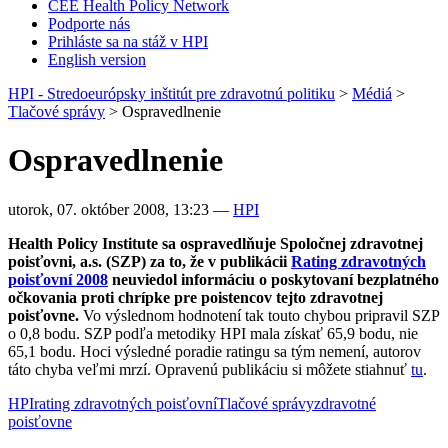
CEE Health Policy Network
Podporte nás
Prihláste sa na stáž v HPI
English version
HPI - Stredoeurópsky inštitút pre zdravotnú politiku
>
Médiá
>
Tlačové správy
>
Ospravedlnenie
Ospravedlnenie
utorok, 07. október 2008, 13:23
—
HPI
Health Policy Institute sa
ospravedlňuje Spoločnej zdravotnej
poisťovni, a.s. (SZP) za to, že v publikácii
Rating zdravotných
poisťovní 2008
neuviedol informáciu o poskytovaní bezplatného
očkovania proti chrípke pre poistencov tejto zdravotnej
poisťovne.
Vo výslednom hodnotení tak touto chybou pripravil SZP
o 0,8 bodu. SZP podľa metodiky HPI mala získať 65,9 bodu, nie
65,1 bodu. Hoci výsledné poradie ratingu sa tým nemení, autorov
táto chyba veľmi mrzí. Opravenú publikáciu si môžete stiahnuť
tu
.
HPI
rating zdravotných poisťovní
Tlačové správy
zdravotné
poisťovne