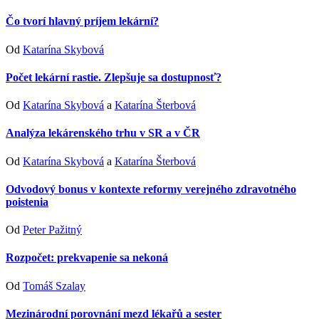
Čo tvorí hlavný príjem lekární?
Od
Katarína Skybová
Počet lekární rastie. Zlepšuje sa dostupnosť?
Od
Katarína Skybová
a
Katarína Šterbová
Analýza lekárenského trhu v SR a v ČR
Od
Katarína Skybová
a
Katarína Šterbová
Odvodový bonus v kontexte reformy verejného zdravotného
poistenia
Od
Peter Pažitný
Rozpočet: prekvapenie sa nekoná
Od
Tomáš Szalay
Mezinárodní porovnání mezd lékařů a sester