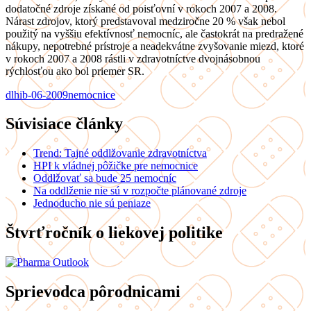
dodatočné zdroje získané od poisťovní v rokoch 2007 a 2008.
Nárast zdrojov, ktorý predstavoval medziročne 20 % však nebol
použitý na vyššiu efektívnosť nemocníc, ale častokrát na predražené
nákupy, nepotrebné prístroje a neadekvátne zvyšovanie miezd, ktoré
v rokoch 2007 a 2008 rástli v zdravotníctve dvojnásobnou
rýchlosťou ako bol priemer SR.
dlh
ib-06-2009
nemocnice
Súvisiace články
Trend: Tajné oddlžovanie zdravotníctva
HPI k vládnej pôžičke pre nemocnice
Oddlžovať sa bude 25 nemocníc
Na oddlženie nie sú v rozpočte plánované zdroje
Jednoducho nie sú peniaze
Štvrťročník o liekovej politike
Sprievodca pôrodnicami