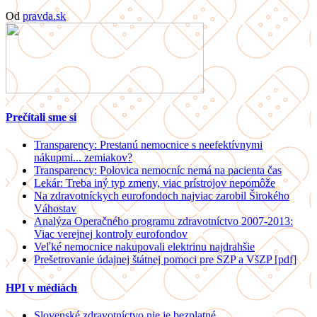
Od
pravda.sk
Prečítali sme si
Transparency: Prestanú nemocnice s neefektívnymi
nákupmi... zemiakov?
Transparency: Polovica nemocníc nemá na pacienta čas
Lekár: Treba iný typ zmeny, viac prístrojov nepomôže
Na zdravotníckych eurofondoch najviac zarobil Širokého
Váhostav
Analýza Operačného programu zdravotníctvo 2007-2013:
Viac verejnej kontroly eurofondov
Veľké nemocnice nakupovali elektrinu najdrahšie
Prešetrovanie údajnej štátnej pomoci pre SZP a VšZP [pdf]
HPI v médiách
Slovenské zdravotníctvo nie je bezplatné