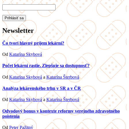
Newsletter
Čo tvorí hlavný príjem lekární?
Od
Katarína Skybová
Počet lekární rastie. Zlepšuje sa dostupnosť?
Od
Katarína Skybová
a
Katarína Šterbová
Analýza lekárenského trhu v SR a v ČR
Od
Katarína Skybová
a
Katarína Šterbová
Odvodový bonus v kontexte reformy verejného zdravotného
poistenia
Od
Peter Pažitný