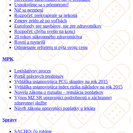
Uspokojíme sa s priemerom?
Nič sa nezmení
Rozpočet: prekvapenie sa nekoná
Zmeny prídu až po voľbách
Eurofondy pre stavbárov, nie pre zdravotníkov
Rozpočet: chýba svetlo na konci
20 rokov súkromného zdravotníctva
Rovní a rovnejší
Odmietanie reforiem si pýta svoju cenu
MPK
Legislatívny proces
Portál právnych predpisov
Vyhláška ustanovujúca PCG skupiny na rok 2015
Vyhláška ustanovujúca index rizika nákladov na rok 2015
Novela zákona o rozsahu – regulácia poplatkov
Výnos MZ SR upravujúci podrobnosti o záchrannej
zdravotnej službe
Návrh zákona upravujúci poplatky u lekára
Správy
SACHO: čo robíme