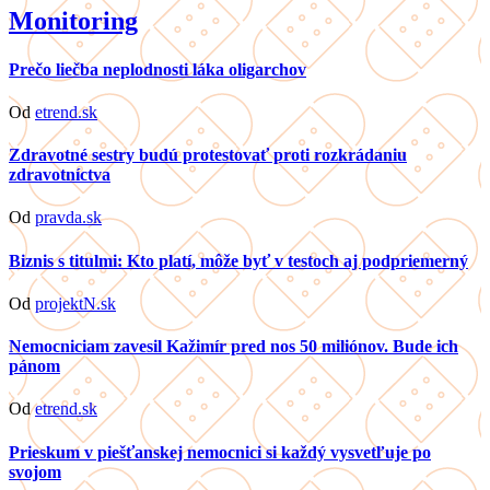
Monitoring
Prečo liečba neplodnosti láka oligarchov
Od
etrend.sk
Zdravotné sestry budú protestovať proti rozkrádaniu
zdravotníctva
Od
pravda.sk
Biznis s titulmi: Kto platí, môže byť v testoch aj podpriemerný
Od
projektN.sk
Nemocniciam zavesil Kažimír pred nos 50 miliónov. Bude ich
pánom
Od
etrend.sk
Prieskum v piešťanskej nemocnici si každý vysvetľuje po
svojom