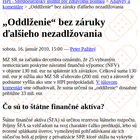
HPI - Stredoeurópsky inštitút pre zdravotnú politiku
>
Analýzy a
komentáre
>
„Oddlženie“ bez záruky ďalšieho nezadlžovania
„Oddlženie“ bez záruky
ďalšieho nezadlžovania
sobota, 16. január 2010, 15:00
—
Peter Pažitný
MZ SR na začiatku decembra oznámilo, že 25 vybraným
nemocniciam poskytne návratnú finančnú výpomoc (NFV)
v objeme 130 mil. eur na splatenie ich záväzkov. Celková suma 130
mil. eur je nižšia ako MZ SR sľubovalo (200 mil. eur) a zároveň je
podstatne vyššia ako sme v HPI predpokladali.
V júlovom
komentári
sme odhadovali, že suma určená na „oddlženie“ dosiahne
približne 33 mil. eur.
Čo sú to štátne finančné aktíva?
Štátne finančné aktíva (ŠFA) sú určitou rezervou štátneho rozpočtu.
Príjmy ŠFA sa vzhľadom na svoj charakter ťažko predikujú, lebo sú
tvorené splátkami úverov, vymoženými pohľadávkami ale ich
súčasťou boli aj príjmy z privatizácie SPP, ktoré slúžia na vykrytie