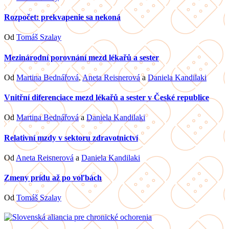
Rozpočet: prekvapenie sa nekoná
Od
Tomáš Szalay
Mezinárodní porovnání mezd lékařů a sester
Od
Martina Bednářová
,
Aneta Reisnerová
a
Daniela Kandilaki
Vnitřní diferenciace mezd lékařů a sester v České republice
Od
Martina Bednářová
a
Daniela Kandilaki
Relativní mzdy v sektoru zdravotnictví
Od
Aneta Reisnerová
a
Daniela Kandilaki
Zmeny prídu až po voľbách
Od
Tomáš Szalay