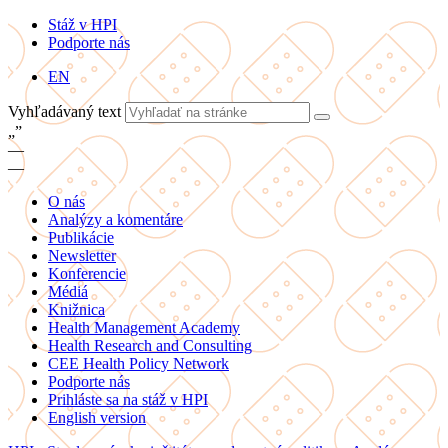
Stáž v HPI
Podporte nás
EN
Vyhľadávaný text
„
”
—
—
O nás
Analýzy a komentáre
Publikácie
Newsletter
Konferencie
Médiá
Knižnica
Health Management Academy
Health Research and Consulting
CEE Health Policy Network
Podporte nás
Prihláste sa na stáž v HPI
English version