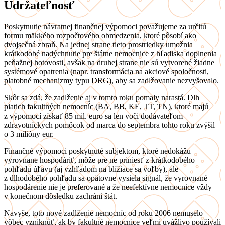
Udržateľnosť
Poskytnutie návratnej finančnej výpomoci považujeme za určitú
formu mäkkého rozpočtového obmedzenia, ktoré pôsobí ako
dvojsečná zbraň. Na jednej strane tieto prostriedky umožnia
krátkodobé nadýchnutie pre štátne nemocnice z hľadiska doplnenia
peňažnej hotovosti, avšak na druhej strane nie sú vytvorené žiadne
systémové opatrenia (napr. transformácia na akciové spoločnosti,
platobné mechanizmy typu DRG), aby sa zadlžovanie nezvyšovalo.
Skôr sa zdá, že zadlženie aj v tomto roku pomaly narastá. Dlh
piatich fakultných nemocníc (BA, BB, KE, TT, TN), ktoré majú
z výpomocí získať 85 mil. euro sa len voči dodávateľom
zdravotníckych pomôcok od marca do septembra tohto roku zvýšil
o 3 milióny eur.
Finančné výpomoci poskytnuté subjektom, ktoré nedokážu
vyrovnane hospodáriť, môže pre ne priniesť z krátkodobého
pohľadu úľavu (aj vzhľadom na blížiace sa voľby), ale
z dlhodobého pohľadu sa opätovne vysiela signál, že vyrovnané
hospodárenie nie je preferované a že neefektívne nemocnice vždy
v konečnom dôsledku zachráni štát.
Navyše, toto nové zadlženie nemocníc od roku 2006 nemuselo
vôbec vzniknúť, ak by fakultné nemocnice veľmi uvážlivo používali