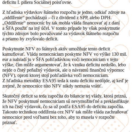
deficitu I. piliera Sociálnej poisťovne.
Z hľadiska výdavkov štátneho rozpočtu je jedno, odkiaľ zdroje na
„oddlženie“ pochádzajú – či z dividend z SPP, alebo DPH.
„Oddlženie“ nemocníc by tak mohla vláda financovať aj z daní
a ŠFA použiť na iný účel. V tomto prípade by však poskytnutie
týchto zdrojov bolo považované za výdavok štátneho rozpočtu
a priamo by zvyšovalo deficit.
Poskytnutie NFV zo štátnych aktív umožňuje tento deficit
kamuflovať. Vláda nemocniciam poskytne NFV vo výške 130 mil.
eur a nahradí ju v ŠFA pohľadávkou voči nemocniciam v tejto
výške, čím môže argumentovať, že k vzniku deficitu nedošlo, lebo
nejde o čistý peňažný výdavok, ale o návratnú finančnú výpomoc
(NFV), oproti ktorej stojí pohľadávka voči nemocniciam.
Z hľadiska metodiky ESA95 teda k rastu deficitu nedôjde, aj keď je
zrejmé, že nemocnice túto NFV nikdy nemusia vrátiť.
Skutočný deficit sa teda započíta do bilancie tej vlády, ktorá prizná,
že NFV poskytnuté nemocniciam sú nevymožiteľné a preklasifikuje
ich na čistý výdavok, čo sa už podľa ESA95 do deficitu započíta.
Takouto technikou oddlženia cez NFV tak môže vláda zachraňovať
nemocnice pred voľbami bez toho, aby to musela v rozpočte
priznať.