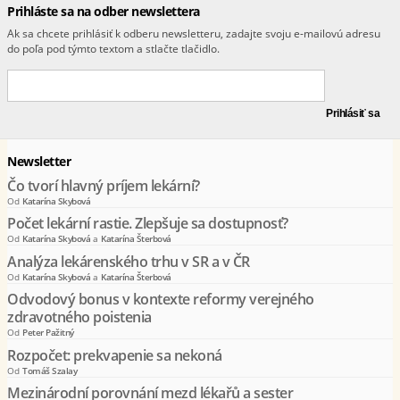
Prihláste sa na odber newslettera
Ak sa chcete prihlásiť k odberu newsletteru, zadajte svoju e-mailovú adresu
do poľa pod týmto textom a stlačte tlačidlo.
Newsletter
Čo tvorí hlavný príjem lekární?
Od
Katarína Skybová
Počet lekární rastie. Zlepšuje sa dostupnosť?
Od
Katarína Skybová
a
Katarína Šterbová
Analýza lekárenského trhu v SR a v ČR
Od
Katarína Skybová
a
Katarína Šterbová
Odvodový bonus v kontexte reformy verejného
zdravotného poistenia
Od
Peter Pažitný
Rozpočet: prekvapenie sa nekoná
Od
Tomáš Szalay
Mezinárodní porovnání mezd lékařů a sester