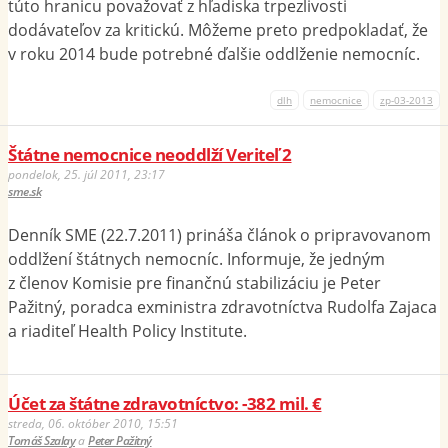
túto hranicu považovať z hľadiska trpezlivosti
dodávateľov za kritickú. Môžeme preto predpokladať, že
v roku 2014 bude potrebné ďalšie oddlženie nemocníc.
dlh
nemocnice
zp-03-2013
Štátne nemocnice neoddlží Veriteľ 2
pondelok, 25. júl 2011, 23:17
sme.sk
Denník SME (22.7.2011) prináša článok o pripravovanom
oddlžení štátnych nemocníc. Informuje, že jedným
z členov Komisie pre finančnú stabilizáciu je Peter
Pažitný, poradca exministra zdravotníctva Rudolfa Zajaca
a riaditeľ Health Policy Institute.
Účet za štátne zdravotníctvo: -382 mil. €
streda, 06. október 2010, 15:51
Tomáš Szalay
a
Peter Pažitný