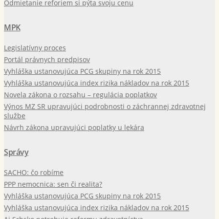
Odmietanie reforiem si pýta svoju cenu
MPK
Legislatívny proces
Portál právnych predpisov
Vyhláška ustanovujúca PCG skupiny na rok 2015
Vyhláška ustanovujúca index rizika nákladov na rok 2015
Novela zákona o rozsahu – regulácia poplatkov
Výnos MZ SR upravujúci podrobnosti o záchrannej zdravotnej
službe
Návrh zákona upravujúci poplatky u lekára
Správy
SACHO: čo robíme
PPP nemocnica: sen či realita?
Vyhláška ustanovujúca PCG skupiny na rok 2015
Vyhláška ustanovujúca index rizika nákladov na rok 2015