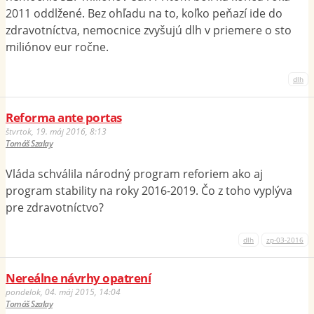
2011 oddlžené. Bez ohľadu na to, koľko peňazí ide do
zdravotníctva, nemocnice zvyšujú dlh v priemere o sto
miliónov eur ročne.
dlh
Reforma ante portas
štvrtok, 19. máj 2016, 8:13
Tomáš Szalay
Vláda schválila národný program reforiem ako aj
program stability na roky 2016-2019. Čo z toho vyplýva
pre zdravotníctvo?
dlh
zp-03-2016
Nereálne návrhy opatrení
pondelok, 04. máj 2015, 14:04
Tomáš Szalay