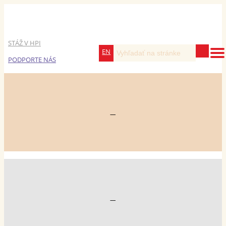
STÁŽ V HPI
EN
PODPORTE NÁS
—
—