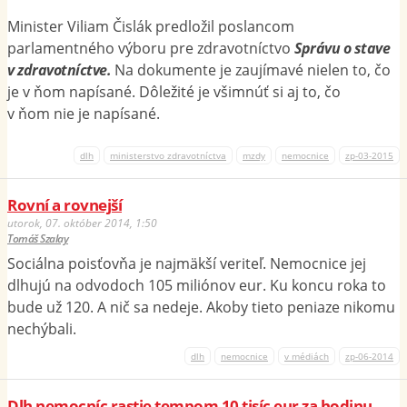
Minister Viliam Čislák predložil poslancom
parlamentného výboru pre zdravotníctvo
Správu o stave
v zdravotníctve.
Na dokumente je zaujímavé nielen to, čo
je v ňom napísané. Dôležité je všimnúť si aj to, čo
v ňom nie je napísané.
dlh
ministerstvo zdravotníctva
mzdy
nemocnice
zp-03-2015
Rovní a rovnejší
utorok, 07. október 2014, 1:50
Tomáš Szalay
Sociálna poisťovňa je najmäkší veriteľ. Nemocnice jej
dlhujú na odvodoch 105 miliónov eur. Ku koncu roka to
bude už 120. A nič sa nedeje. Akoby tieto peniaze nikomu
nechýbali.
dlh
nemocnice
v médiách
zp-06-2014
Dlh nemocníc rastie tempom 10 tisíc eur za hodinu