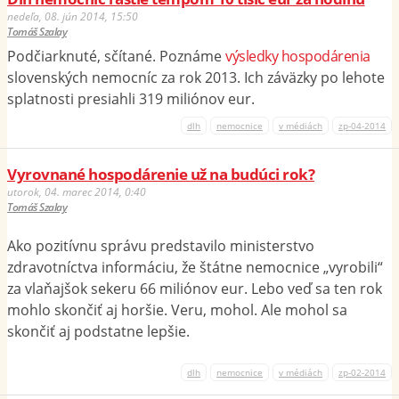
nedeľa, 08. jún 2014, 15:50
Tomáš Szalay
Podčiarknuté, sčítané. Poznáme
výsledky hospodárenia
slovenských nemocníc za rok 2013. Ich záväzky po lehote
splatnosti presiahli 319 miliónov eur.
dlh
nemocnice
v médiách
zp-04-2014
Vyrovnané hospodárenie už na budúci rok?
utorok, 04. marec 2014, 0:40
Tomáš Szalay
Ako pozitívnu správu predstavilo ministerstvo
zdravotníctva informáciu, že štátne nemocnice „vyrobili“
za vlaňajšok sekeru 66 miliónov eur. Lebo veď sa ten rok
mohlo skončiť aj horšie. Veru, mohol. Ale mohol sa
skončiť aj podstatne lepšie.
dlh
nemocnice
v médiách
zp-02-2014