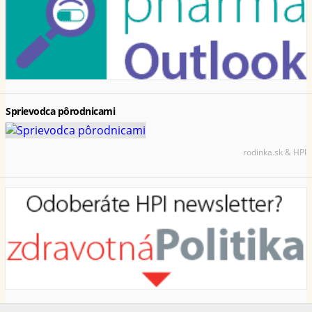
Sprievodca pôrodnicami
rodinka.sk & HPI