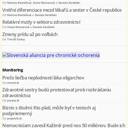
Od
Martina Bednářová
,
Aneta Reisnerová
a
Daniela Kandilaki
Vnitřní diferenciace mezd lékařů a sester v České republice
Od
Martina Bednářová
a
Daniela Kandilaki
Relativní mzdy v sektoru zdravotnictví
Od
Aneta Reisnerová
a
Daniela Kandilaki
Zmeny prídu až po voľbách
Od
Tomáš Szalay
Monitoring
Prečo liečba neplodnosti láka oligarchov
Od
etrend.sk
Zdravotné sestry budú protestovať proti rozkrádaniu
zdravotníctva
Od
pravda.sk
Biznis s titulmi: Kto platí, môže byť v testoch aj
podpriemerný
Od
projektN.sk
Nemocniciam zavesil Kažimír pred nos 50 miliónov. Bude ich