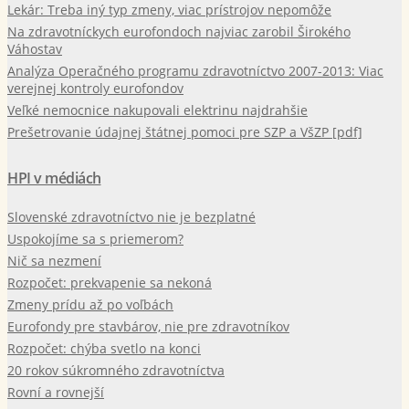
Lekár: Treba iný typ zmeny, viac prístrojov nepomôže
Na zdravotníckych eurofondoch najviac zarobil Širokého
Váhostav
Analýza Operačného programu zdravotníctvo 2007-2013: Viac
verejnej kontroly eurofondov
Veľké nemocnice nakupovali elektrinu najdrahšie
Prešetrovanie údajnej štátnej pomoci pre SZP a VšZP [pdf]
HPI v médiách
Slovenské zdravotníctvo nie je bezplatné
Uspokojíme sa s priemerom?
Nič sa nezmení
Rozpočet: prekvapenie sa nekoná
Zmeny prídu až po voľbách
Eurofondy pre stavbárov, nie pre zdravotníkov
Rozpočet: chýba svetlo na konci
20 rokov súkromného zdravotníctva
Rovní a rovnejší