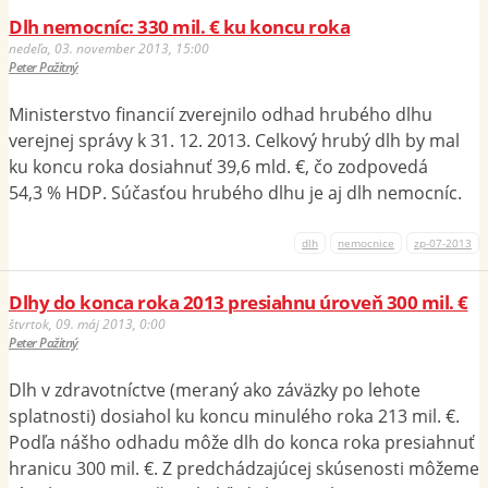
Dlh nemocníc: 330 mil. € ku koncu roka
nedeľa, 03. november 2013, 15:00
Peter Pažitný
Ministerstvo financií zverejnilo odhad hrubého dlhu
verejnej správy k 31. 12. 2013. Celkový hrubý dlh by mal
ku koncu roka dosiahnuť 39,6 mld. €, čo zodpovedá
54,3 % HDP. Súčasťou hrubého dlhu je aj dlh nemocníc.
dlh
nemocnice
zp-07-2013
Dlhy do konca roka 2013 presiahnu úroveň 300 mil. €
štvrtok, 09. máj 2013, 0:00
Peter Pažitný
Dlh v zdravotníctve (meraný ako záväzky po lehote
splatnosti) dosiahol ku koncu minulého roka 213 mil. €.
Podľa nášho odhadu môže dlh do konca roka presiahnuť
hranicu 300 mil. €. Z predchádzajúcej skúsenosti môžeme