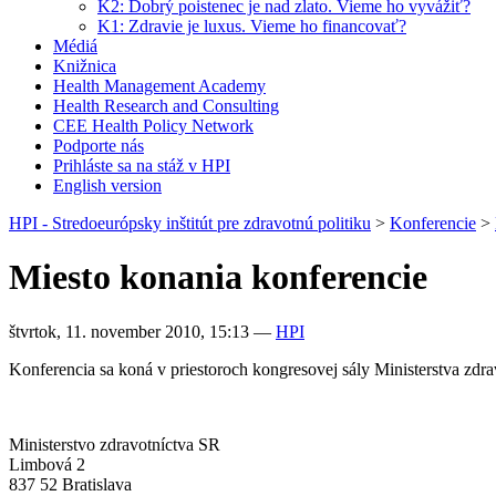
K2: Dobrý poistenec je nad zlato. Vieme ho vyvážiť?
K1: Zdravie je luxus. Vieme ho financovať?
Médiá
Knižnica
Health Management Academy
Health Research and Consulting
CEE Health Policy Network
Podporte nás
Prihláste sa na stáž v HPI
English version
HPI - Stredoeurópsky inštitút pre zdravotnú politiku
>
Konferencie
>
Miesto konania konferencie
štvrtok, 11. november 2010, 15:13
—
HPI
Konferencia sa koná v priestoroch kongresovej sály Ministerstva zdra
Ministerstvo zdravotníctva SR
Limbová 2
837 52 Bratislava