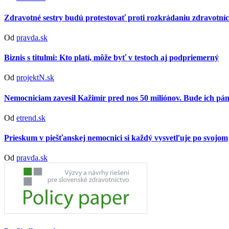
Zdravotné sestry budú protestovať proti rozkrádaniu zdravotníc
Od
pravda.sk
Biznis s titulmi: Kto platí, môže byť v testoch aj podpriemerný
Od
projektN.sk
Nemocniciam zavesil Kažimír pred nos 50 miliónov. Bude ich p
Od
etrend.sk
Prieskum v piešťanskej nemocnici si každý vysvetľuje po svojom
Od
pravda.sk