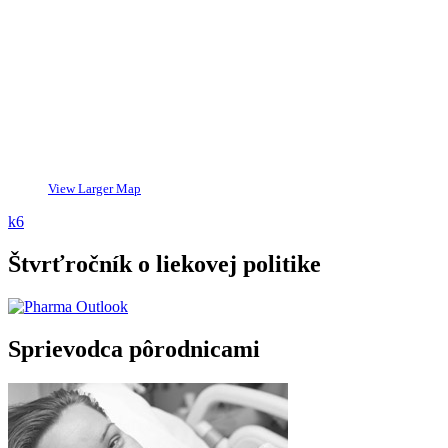
View Larger Map
k6
Štvrťročník o liekovej politike
Sprievodca pôrodnicami