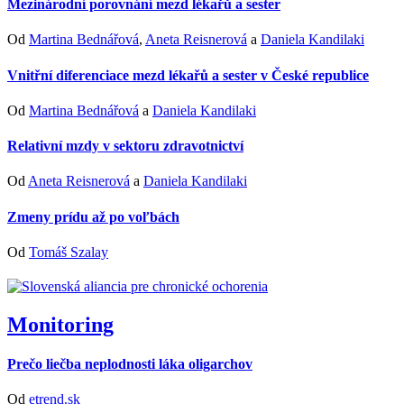
Mezinárodní porovnání mezd lékařů a sester
Od
Martina Bednářová
,
Aneta Reisnerová
a
Daniela Kandilaki
Vnitřní diferenciace mezd lékařů a sester v České republice
Od
Martina Bednářová
a
Daniela Kandilaki
Relativní mzdy v sektoru zdravotnictví
Od
Aneta Reisnerová
a
Daniela Kandilaki
Zmeny prídu až po voľbách
Od
Tomáš Szalay
Monitoring
Prečo liečba neplodnosti láka oligarchov
Od
etrend.sk