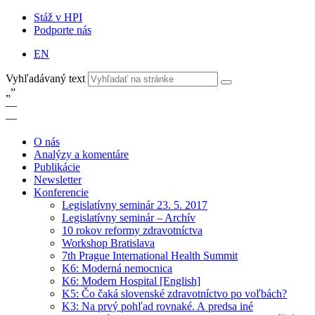
Stáž v HPI
Podporte nás
EN
Vyhľadávaný text
„
”
—
—
O nás
Analýzy a komentáre
Publikácie
Newsletter
Konferencie
Legislatívny seminár 23. 5. 2017
Legislatívny seminár – Archív
10 rokov reformy zdravotníctva
Workshop Bratislava
7th Prague International Health Summit
K6: Moderná nemocnica
K6: Modern Hospital [English]
K5: Čo čaká slovenské zdravotníctvo po voľbách?
K3: Na prvý pohľad rovnaké. A predsa iné