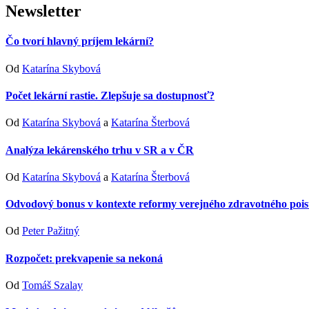
Newsletter
Čo tvorí hlavný príjem lekární?
Od
Katarína Skybová
Počet lekární rastie. Zlepšuje sa dostupnosť?
Od
Katarína Skybová
a
Katarína Šterbová
Analýza lekárenského trhu v SR a v ČR
Od
Katarína Skybová
a
Katarína Šterbová
Odvodový bonus v kontexte reformy verejného zdravotného pois
Od
Peter Pažitný
Rozpočet: prekvapenie sa nekoná
Od
Tomáš Szalay