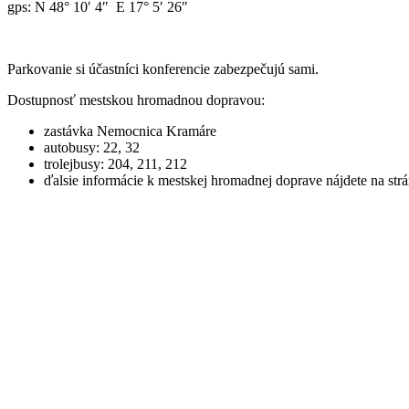
gps:
N 48° 10′ 4″ E 17° 5′ 26″
Parkovanie si účastníci konferencie zabezpečujú sami.
Dostupnosť mestskou hromadnou dopravou:
zastávka Nemocnica Kramáre
autobusy: 22, 32
trolejbusy: 204, 211, 212
ďalsie informácie k mestskej hromadnej doprave nájdete na str