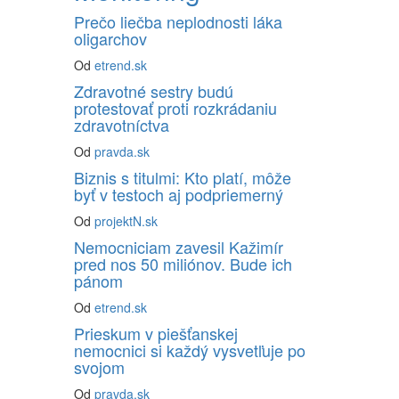
Prečo liečba neplodnosti láka
oligarchov
Od
etrend.sk
Zdravotné sestry budú
protestovať proti rozkrádaniu
zdravotníctva
Od
pravda.sk
Biznis s titulmi: Kto platí, môže
byť v testoch aj podpriemerný
Od
projektN.sk
Nemocniciam zavesil Kažimír
pred nos 50 miliónov. Bude ich
pánom
Od
etrend.sk
Prieskum v piešťanskej
nemocnici si každý vysvetľuje po
svojom
Od
pravda.sk