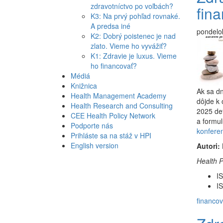
zdravotníctvo po voľbách?
fina
K3: Na prvý pohľad rovnaké.
A predsa iné
pondelok
K2: Dobrý poistenec je nad
zlato. Vieme ho vyvážiť?
K1: Zdravie je luxus. Vieme
ho financovať?
Médiá
Knižnica
Ak sa dn
Health Management Academy
dôjde k
Health Research and Consulting
2025 def
CEE Health Policy Network
a formul
Podporte nás
konfere
Prihláste sa na stáž v HPI
English version
Autori:
Health P
IS
IS
financov