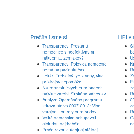
Prečítali sme si
HPI v
Transparency: Prestanú
Sl
nemocnice s neefektívnymi
b
nákupmi... zemiakov?
U
Transparency: Polovica nemocníc
N
nemá na pacienta čas
R
Lekár: Treba iný typ zmeny, viac
Z
prístrojov nepomôže
Eu
Na zdravotníckych eurofondoch
zd
najviac zarobil Širokého Váhostav
Ro
Analýza Operačného programu
2
zdravotníctvo 2007-2013: Viac
zd
verejnej kontroly eurofondov
Ro
Veľké nemocnice nakupovali
Od
elektrinu najdrahšie
c
Prešetrovanie údajnej štátnej