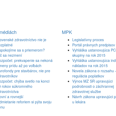
 médiách
MPK
ovenské zdravotníctvo nie je
Legislatívny proces
ezplatné
Portál právnych predpisov
spokojíme sa s priemerom?
Vyhláška ustanovujúca P
ič sa nezmení
skupiny na rok 2015
ozpočet: prekvapenie sa nekoná
Vyhláška ustanovujúca inde
meny prídu až po voľbách
nákladov na rok 2015
rofondy pre stavbárov, nie pre
Novela zákona o rozsahu 
ravotníkov
regulácia poplatkov
zpočet: chýba svetlo na konci
Výnos MZ SR upravujúci
0 rokov súkromného
podrobnosti o záchrannej
ravotníctva
zdravotnej službe
vní a rovnejší
Návrh zákona upravujúci p
mietanie reforiem si pýta svoju
u lekára
enu