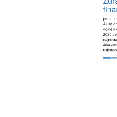
Zdr
fina
pondelok
Ak sa dn
dôjde k
2025 def
najnovše
financo
uskutočn
financov