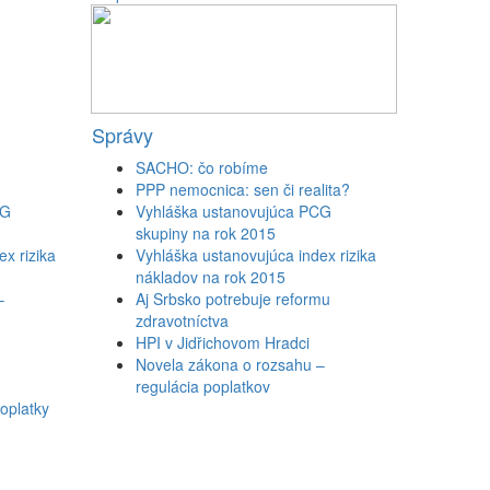
Správy
SACHO: čo robíme
PPP nemocnica: sen či realita?
CG
Vyhláška ustanovujúca PCG
skupiny na rok 2015
x rizika
Vyhláška ustanovujúca index rizika
nákladov na rok 2015
–
Aj Srbsko potrebuje reformu
zdravotníctva
HPI v Jidřichovom Hradci
Novela zákona o rozsahu –
regulácia poplatkov
oplatky