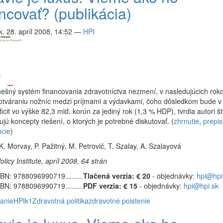
ncovať? (publikácia)
, 28. apríl 2008, 14:52
—
HPI
ešný systém financovania zdravotníctva nezmení, v nasledujúcich rok
 otváraniu nožníc medzi príjmami a výdavkami, čoho dôsledkom bude v
icit vo výške 82,3 mld. korún za jediný rok (1,3 % HDP), tvrdia autori š
ujú koncepty riešení, o ktorých je potrebné diskutovať. (
zhrnutie
,
prepis
ncie
)
K. Morvay, P. Pažitný, M. Petrovič, T. Szalay, A. Szalayová
olicy Institute, apríl 2008, 64 strán
BN: 9788096990719.........
Tlačená verzia: € 20
- objednávky:
hpi@hpi
BN: 9788096990719.........
PDF verzia: € 15
- objednávky:
hpi@hpi.sk
anie
HPI
k1
Zdravotná politika
zdravotné poistenie