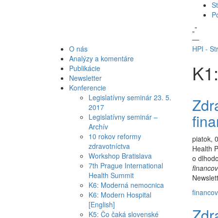
St
P
„
”
—
O nás
HPI - St
Analýzy a komentáre
K1:
Publikácie
Newsletter
Konferencie
Legislatívny seminár 23. 5.
Zdr
2017
fina
Legislatívny seminár –
Archív
10 rokov reformy
piatok, 
zdravotníctva
Health P
Workshop Bratislava
o dlhod
7th Prague International
financov
Health Summit
Newslett
K6: Moderná nemocnica
financov
K6: Modern Hospital
[English]
Zdr
K5: Čo čaká slovenské