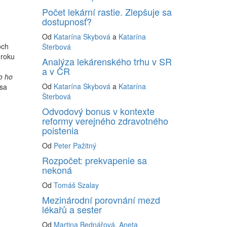
Počet lekární rastie. Zlepšuje sa
dostupnosť?
Od
Katarína Skybová
a
Katarína
och
Šterbová
 roku
Analýza lekárenského trhu v SR
a v ČR
o ho
Od
Katarína Skybová
a
Katarína
 sa
Šterbová
Odvodový bonus v kontexte
reformy verejného zdravotného
poistenia
Od
Peter Pažitný
Rozpočet: prekvapenie sa
nekoná
Od
Tomáš Szalay
Mezinárodní porovnání mezd
lékařů a sester
Od
Martina Bednářová
,
Aneta