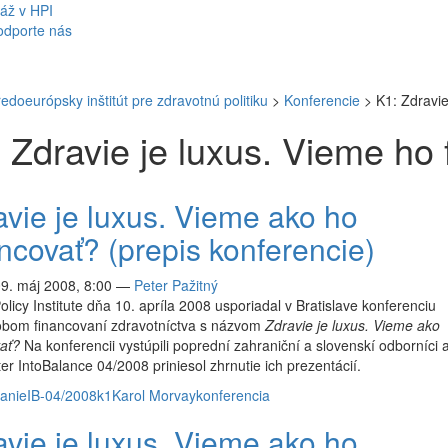
áž v HPI
odporte nás
redoeurópsky inštitút pre zdravotnú politiku
>
Konferencie
>
K1: Zdravie
 Zdravie je luxus. Vieme ho 
avie je luxus. Vieme ako ho
ncovať? (prepis konferencie)
09. máj 2008, 8:00
—
Peter Pažitný
olicy Institute dňa 10. apríla 2008 usporiadal v Bratislave konferenciu
obom financovaní zdravotníctva s názvom
Zdravie je luxus. Vieme ako
ať?
Na konferencii vystúpili poprední zahraniční a slovenskí odborníci a p
er IntoBalance 04/2008 priniesol zhrnutie ich prezentácií.
anie
IB-04/2008
k1
Karol Morvay
konferencia
avie je luxus. Vieme ako ho