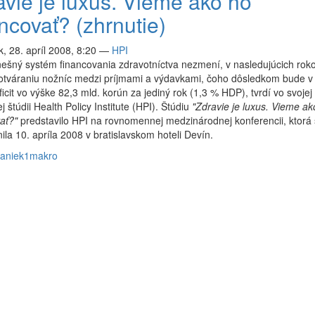
avie je luxus. Vieme ako ho
ncovať? (zhrnutie)
, 28. apríl 2008, 8:20
—
HPI
ešný systém financovania zdravotníctva nezmení, v nasledujúcich rok
 otváraniu nožníc medzi príjmami a výdavkami, čoho dôsledkom bude v
icit vo výške 82,3 mld. korún za jediný rok (1,3 % HDP), tvrdí vo svojej
j štúdii Health Policy Institute (HPI). Štúdiu
"Zdravie je luxus. Vieme ak
vať?"
predstavilo HPI na rovnomennej medzinárodnej konferencii, ktorá
ila 10. apríla 2008 v bratislavskom hoteli Devín.
anie
k1
makro