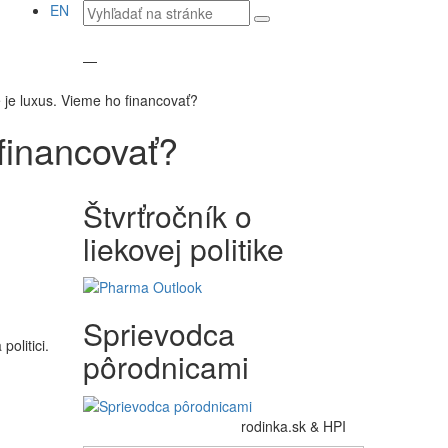
Vyhľadávaný
EN
text
—
 je luxus. Vieme ho financovať?
financovať?
Štvrťročník o
liekovej politike
Sprievodca
olitici.
pôrodnicami
rodinka.sk & HPI