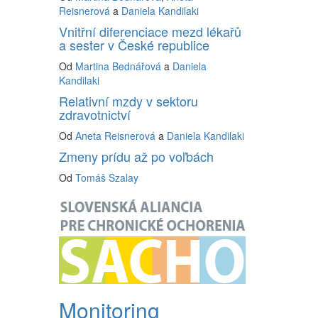
Reisnerová
a
Daniela Kandilaki
Vnitřní diferenciace mezd lékařů
a sester v České republice
Od
Martina Bednářová
a
Daniela
Kandilaki
Relativní mzdy v sektoru
zdravotnictví
Od
Aneta Reisnerová
a
Daniela Kandilaki
Zmeny prídu až po voľbách
Od
Tomáš Szalay
Monitoring