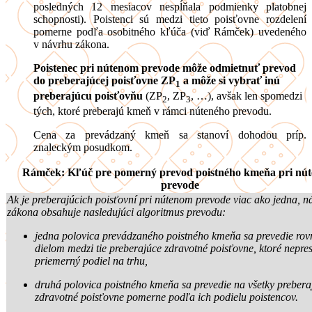
posledných 12 mesiacov nespĺňala podmienky platobnej
schopnosti). Poistenci sú medzi tieto poisťovne rozdelení
pomerne podľa osobitného kľúča (viď Rámček) uvedeného
v návrhu zákona.
Poistenec pri nútenom prevode môže odmietnuť prevod
do preberajúcej poisťovne ZP
a môže si vybrať inú
1
preberajúcu poisťovňu
(ZP
, ZP
, …), avšak len spomedzi
2
3
tých, ktoré preberajú kmeň v rámci núteného prevodu.
Cena za prevádzaný kmeň sa stanoví dohodou príp.
znaleckým posudkom.
Rámček: Kľúč pre pomerný prevod poistného kmeňa pri nú
prevode
Ak je preberajúcich poisťovní pri nútenom prevode viac ako jedna, n
zákona obsahuje nasledujúci algoritmus prevodu:
jedna polovica prevádzaného poistného kmeňa sa prevedie ro
dielom medzi tie preberajúce zdravotné poisťovne, ktoré nepre
priemerný podiel na trhu,
druhá polovica poistného kmeňa sa prevedie na všetky prebera
zdravotné poisťovne pomerne podľa ich podielu poistencov.