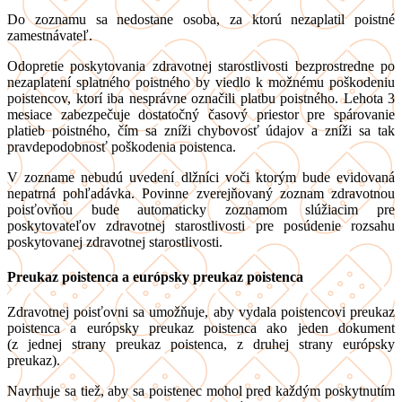
Do zoznamu sa nedostane osoba, za ktorú nezaplatil poistné
zamestnávateľ.
Odopretie poskytovania zdravotnej starostlivosti bezprostredne po
nezaplatení splatného poistného by viedlo k možnému poškodeniu
poistencov, ktorí iba nesprávne označili platbu poistného. Lehota 3
mesiace zabezpečuje dostatočný časový priestor pre spárovanie
platieb poistného, čím sa zníži chybovosť údajov a zníži sa tak
pravdepodobnosť poškodenia poistenca.
V zozname nebudú uvedení dlžníci voči ktorým bude evidovaná
nepatrná pohľadávka. Povinne zverejňovaný zoznam zdravotnou
poisťovňou bude automaticky zoznamom slúžiacim pre
poskytovateľov zdravotnej starostlivosti pre posúdenie rozsahu
poskytovanej zdravotnej starostlivosti.
Preukaz poistenca a európsky preukaz poistenca
Zdravotnej poisťovni sa umožňuje, aby vydala poistencovi preukaz
poistenca a európsky preukaz poistenca ako jeden dokument
(z jednej strany preukaz poistenca, z druhej strany európsky
preukaz).
Navrhuje sa tiež, aby sa poistenec mohol pred každým poskytnutím