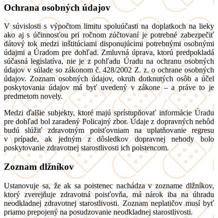
Ochrana osobných údajov
V súvislosti s výpočtom limitu spoluúčasti na doplatkoch na lieky
ako aj s účinnosťou pri ročnom zúčtovaní je potrebné zabezpečiť
dátový tok medzi inštitúciami disponujúcimi potrebnými osobnými
údajmi a Úradom pre dohľad. Zmluvná úprava, ktorú predpokladá
súčasná legislatíva, nie je z pohľadu Úradu na ochranu osobných
údajov v súlade so zákonom č. 428/2002 Z. z. o ochrane osobných
údajov. Zoznam osobných údajov, okruh dotknutých osôb a účel
poskytovania údajov má byť uvedený v zákone – a práve to je
predmetom novely.
Medzi ďalšie subjekty, ktoré majú sprístupňovať informácie Úradu
pre dohľad bol zaradený Policajný zbor. Údaje z dopravných nehôd
budú slúžiť zdravotným poisťovniam na uplatňovanie regresu
v prípade, ak jedným z dôsledkov dopravnej nehody bolo
poskytovanie zdravotnej starostlivosti ich poistencom.
Zoznam dlžníkov
Ustanovuje sa, že ak sa poistenec nachádza v zozname dlžníkov,
ktorý zverejňuje zdravotná poisťovňa, má nárok iba na úhradu
neodkladnej zdravotnej starostlivosti. Zoznam neplatičov musí byť
priamo prepojený na posudzovanie neodkladnej starostlivosti.