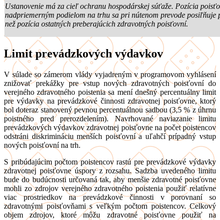
Ustanovenie má za cieľ ochranu hospodárskej súťaže. Pozícia poisťo
nadpriemerným podielom na trhu sa pri nútenom prevode posiľňuje 
než pozícia ostatných preberajúcich zdravotných poisťovní.
Limit prevádzkových výdavkov
V súlade so zámerom vlády vyjadreným v programovom vyhlásení
znižovať prekážky pre vstup nových zdravotných poisťovní do
verejného zdravotného poistenia sa mení dnešný percentuálny limit
pre výdavky na prevádzkové činnosti zdravotnej poisťovne, ktorý
bol doteraz stanovený pevnou percentuálnou sadbou (3,5 % z úhrnu
poistného pred prerozdelením). Navrhované naviazanie limitu
prevádzkových výdavkov zdravotnej poisťovne na počet poistencov
odstráni diskrimináciu menších poisťovní a uľahčí prípadný vstup
nových poisťovní na trh.
S pribúdajúcim počtom poistencov rastú pre prevádzkové výdavky
zdravotnej poisťovne úspory z rozsahu. Sadzba uvedeného limitu
bude do budúcnosti určovaná tak, aby menšie zdravotné poisťovne
mohli zo zdrojov verejného zdravotného poistenia použiť relatívne
viac prostriedkov na prevádzkové činnosti v porovnaní so
zdravotnými poisťovňami s veľkým počtom poistencov. Celkový
objem zdrojov, ktoré môžu zdravotné poisťovne použiť na