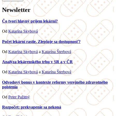
Newsletter
Čo tvorí hlavný príjem lekární?
Od
Katarína Skybová
Počet lekární rastie. Zlepšuje sa dostupnosť?
Od
Katarína Skybová
a
Katarína Šterbová
Analýza lekárenského trhu v SR a v ČR
Od
Katarína Skybová
a
Katarína Šterbová
Odvodový bonus v kontexte reformy verejného zdravotného
poistenia
Od
Peter Pažitný
Rozpočet: prekvapenie sa nekoná