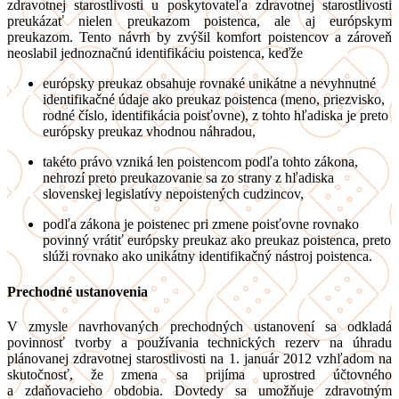
zdravotnej starostlivosti u poskytovateľa zdravotnej starostlivosti
preukázať nielen preukazom poistenca, ale aj európskym
preukazom. Tento návrh by zvýšil komfort poistencov a zároveň
neoslabil jednoznačnú identifikáciu poistenca, keďže
európsky preukaz obsahuje rovnaké unikátne a nevyhnutné
identifikačné údaje ako preukaz poistenca (meno, priezvisko,
rodné číslo, identifikácia poisťovne), z tohto hľadiska je preto
európsky preukaz vhodnou náhradou,
takéto právo vzniká len poistencom podľa tohto zákona,
nehrozí preto preukazovanie sa zo strany z hľadiska
slovenskej legislatívy nepoistených cudzincov,
podľa zákona je poistenec pri zmene poisťovne rovnako
povinný vrátiť európsky preukaz ako preukaz poistenca, preto
slúži rovnako ako unikátny identifikačný nástroj poistenca.
Prechodné ustanovenia
V zmysle navrhovaných prechodných ustanovení sa odkladá
povinnosť tvorby a používania technických rezerv na úhradu
plánovanej zdravotnej starostlivosti na 1. január 2012 vzhľadom na
skutočnosť, že zmena sa prijíma uprostred účtovného
a zdaňovacieho obdobia. Dovtedy sa umožňuje zdravotným