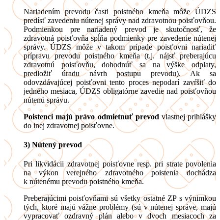
Nariadením prevodu časti poistného kmeňa môže ÚDZS
predísť zavedeniu nútenej správy nad zdravotnou poisťovňou.
Podmienkou pre nariadený prevod je skutočnosť, že
zdravotná poisťovňa spĺňa podmienky pre zavedenie nútenej
správy. ÚDZS môže v takom prípade poisťovni nariadiť
prípravu prevodu poistného kmeňa (t.j. nájsť preberajúcu
zdravotnú poisťovňu, dohodnúť sa na výške odplaty,
predložiť úradu návrh postupu prevodu). Ak sa
odovzdávajúcej poisťovni tento proces nepodarí zavŕšiť do
jedného mesiaca, ÚDZS obligatórne zavedie nad poisťovňou
nútenú správu.
Poistenci majú právo odmietnuť prevod
vlastnej prihlášky
do inej zdravotnej poisťovne.
3) Nútený prevod
Pri likvidácii zdravotnej poisťovne resp. pri strate povolenia
na výkon verejného zdravotného poistenia dochádza
k nútenému prevodu poistného kmeňa.
Preberajúcimi poisťovňami sú všetky ostatné ZP s výnimkou
tých, ktoré majú vážne problémy (sú v nútenej správe, majú
vypracovať ozdravný plán alebo v dvoch mesiacoch za