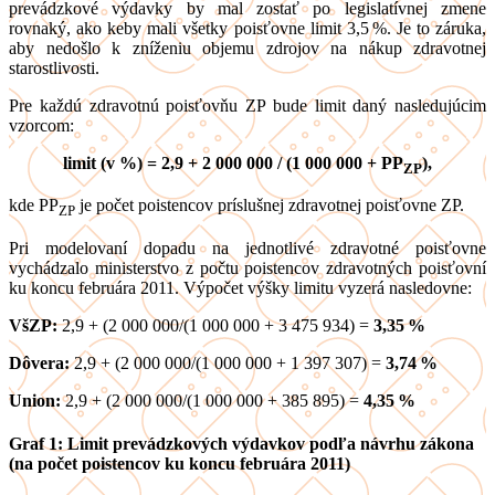
prevádzkové výdavky by mal zostať po legislatívnej zmene
rovnaký, ako keby mali všetky poisťovne limit 3,5 %. Je to záruka,
aby nedošlo k zníženiu objemu zdrojov na nákup zdravotnej
starostlivosti.
Pre každú zdravotnú poisťovňu ZP bude limit daný nasledujúcim
vzorcom:
limit (v %) = 2,9 + 2 000 000 / (1 000 000 + PP
),
ZP
kde PP
je počet poistencov príslušnej zdravotnej poisťovne ZP.
ZP
Pri modelovaní dopadu na jednotlivé zdravotné poisťovne
vychádzalo ministerstvo z počtu poistencov zdravotných poisťovní
ku koncu februára 2011. Výpočet výšky limitu vyzerá nasledovne:
VšZP:
2,9 + (2 000 000/(1 000 000 ­+ 3 475 934) =
3,35 %
Dôvera:
2,9 + (2 000 000/(1 000 000 ­+ 1 397 307) =
3,74 %
Union:
2,9 + (2 000 000/(1 000 000 ­+ 385 895) =
4,35 %
Graf 1: Limit prevádzkových výdavkov podľa návrhu zákona
(na počet poistencov ku koncu februára 2011)