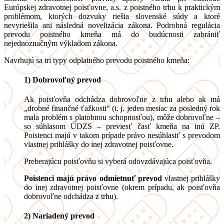
Európskej zdravotnej poisťovne, a.s. z poistného trhu k praktickým
problémom, ktorých dozvuky riešia slovenské súdy a ktoré
nevyriešila ani následná novelizácia zákona. Podrobná regulácia
prevodu poistného kmeňa má do budúcnosti zabrániť
nejednoznačným výkladom zákona.
Navrhujú sa tri typy odplatného prevodu poistného kmeňa:
1) Dobrovoľný prevod
Ak poisťovňa odchádza dobrovoľne z trhu alebo ak má
„drobné finančné ťažkosti“ (t. j. jeden mesiac za posledný rok
mala problém s platobnou schopnosťou), môže dobrovoľne –
so súhlasom ÚDZS – previesť časť kmeňa na inú ZP.
Poistenci majú v takom prípade právo nesúhlasiť s prevodom
vlastnej prihlášky do inej zdravotnej poisťovne.
Preberajúcu poisťovňu si vyberá odovzdávajúca poisťovňa.
Poistenci majú právo odmietnuť prevod
vlastnej prihlášky
do inej zdravotnej poisťovne (okrem prípadu, ak poisťovňa
dobrovoľne odchádza z trhu).
2) Nariadený prevod