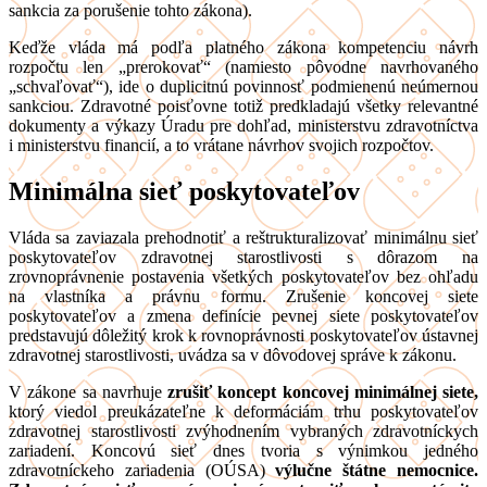
sankcia za porušenie tohto zákona).
Keďže vláda má podľa platného zákona kompetenciu návrh
rozpočtu len „prerokovať“ (namiesto pôvodne navrhovaného
„schvaľovať“), ide o duplicitnú povinnosť podmienenú neúmernou
sankciou. Zdravotné poisťovne totiž predkladajú všetky relevantné
dokumenty a výkazy Úradu pre dohľad, ministerstvu zdravotníctva
i ministerstvu financií, a to vrátane návrhov svojich rozpočtov.
Minimálna sieť poskytovateľov
Vláda sa zaviazala prehodnotiť a reštrukturalizovať minimálnu sieť
poskytovateľov zdravotnej starostlivosti s dôrazom na
zrovnoprávnenie postavenia všetkých poskytovateľov bez ohľadu
na vlastníka a právnu formu. Zrušenie koncovej siete
poskytovateľov a zmena definície pevnej siete poskytovateľov
predstavujú dôležitý krok k rovnoprávnosti poskytovateľov ústavnej
zdravotnej starostlivosti, uvádza sa v dôvodovej správe k zákonu.
V zákone sa navrhuje
zrušiť koncept koncovej minimálnej siete,
ktorý viedol preukázateľne k deformáciám trhu poskytovateľov
zdravotnej starostlivosti zvýhodnením vybraných zdravotníckych
zariadení. Koncovú sieť dnes tvoria s výnimkou jedného
zdravotníckeho zariadenia (OÚSA)
výlučne štátne nemocnice.