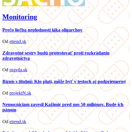
Monitoring
Prečo liečba neplodnosti láka oligarchov
Od
etrend.sk
Zdravotné sestry budú protestovať proti rozkrádaniu
zdravotníctva
Od
pravda.sk
Biznis s titulmi: Kto platí, môže byť v testoch aj podpriemerný
Od
projektN.sk
Nemocniciam zavesil Kažimír pred nos 50 miliónov. Bude ich
pánom
Od
etrend.sk