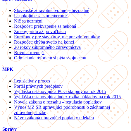
Slovenské zdravotníctvo nie je bezplatné
Uspokojíme sa s priemerom?
Nič sa nezmení
Rozpočet: prekvapenie sa nekoná
Zmeny prídu až po voľbách
Eurofondy pre stavbárov, nie pre zdravotníkov
Rozpočet: chýba svetlo na konci
20 rokov súkromného zdravotníctva
Rovní a rovnejší
Odmietanie reforiem si pýta svoju cenu
MPK
Legislatívny proces
Portál právnych predpisov
Vyhláška ustanovujúca PCG skupiny na rok 2015
Vyhláška ustanovujúca index rizika nákladov na rok 2015
Novela zákona o rozsahu – regulácia poplatkov
Výnos MZ SR upravujúci podrobnosti o záchrannej
zdravotnej službe
Návrh zákona upravujúci poplatky u lekára
Správy