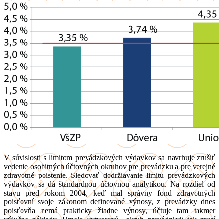
V súvislosti s limitom prevádzkových výdavkov sa navrhuje zrušiť
vedenie osobitných účtovných okruhov pre prevádzku a pre verejné
zdravotné poistenie. Sledovať dodržiavanie limitu prevádzkových
výdavkov sa dá štandardnou účtovnou analytikou. Na rozdiel od
stavu pred rokom 2004, keď mal správny fond zdravotných
poisťovní svoje zákonom definované výnosy, z prevádzky dnes
poisťovňa nemá prakticky žiadne výnosy, účtuje tam takmer