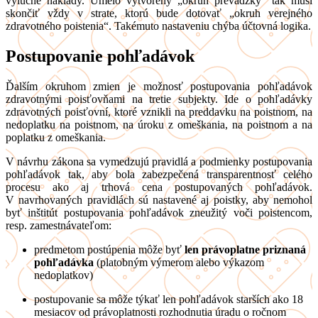
výlučne náklady. Umelo vytvorený „okruh prevádzky“ tak musí
skončiť vždy v strate, ktorú bude dotovať „okruh verejného
zdravotného poistenia“. Takémuto nastaveniu chýba účtovná logika.
Postupovanie pohľadávok
Ďalším okruhom zmien je možnosť postupovania pohľadávok
zdravotnými poisťovňami na tretie subjekty. Ide o pohľadávky
zdravotných poisťovní, ktoré vznikli na preddavku na poistnom, na
nedoplatku na poistnom, na úroku z omeškania, na poistnom a na
poplatku z omeškania.
V návrhu zákona sa vymedzujú pravidlá a podmienky postupovania
pohľadávok tak, aby bola zabezpečená transparentnosť celého
procesu ako aj trhová cena postupovaných pohľadávok.
V navrhovaných pravidlách sú nastavené aj poistky, aby nemohol
byť inštitút postupovania pohľadávok zneužitý voči poistencom,
resp. zamestnávateľom:
predmetom postúpenia môže byť
len právoplatne priznaná
pohľadávka
(platobným výmerom alebo výkazom
nedoplatkov)
postupovanie sa môže týkať len pohľadávok starších ako 18
mesiacov od právoplatnosti rozhodnutia úradu o ročnom