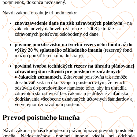
podmienok, dokonca nezdanený.
Návrh zákona obsahuje tri podmienky:
znovuzavedenie dane na zisk zdravotných poisťovní
– na
základe novely daňového zákona z r. 2008 je totiž zisk
zdravotných poisťovní oslobodený od dane,
povinné použitie zisku na tvorbu rezervného fondu až do
výšky 20 % splateného základného imania
(rezervný fond
možno použiť len na úhradu straty),
povinná tvorba technických rezerv na úhradu plánovanej
zdravotnej starostlivosti pre poistencov zaradených
v čakacích zoznamoch.
Zdravotná poisťovňa tak nemôže
dosahovať zisk na úkor svojich poistencov tým, že by ich
odsúvala do poradovníkov namiesto toho, aby im uhradila
zdravotnú starostlivosť bez čakania a je dôležité z hľadiska
dodržiavania všeobecne uznávaných účtovných štandardov aj
vo verejnom zdravotnom poistení.
Prevod poistného kmeňa
Návrh zákona prináša komplexnú právnu úpravu prevodu poistného
kmeňa. Nedostatočnosť právnej úpravy viedla pri odchode