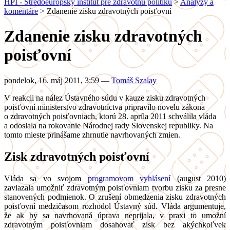
HPI - Stredoeurópsky inštitút pre zdravotnú politiku
>
Analýzy a
komentáre
>
Zdanenie zisku zdravotných poisťovní
Zdanenie zisku zdravotných
poisťovní
pondelok, 16. máj 2011, 3:59
—
Tomáš Szalay
V reakcii na nález Ústavného súdu v kauze zisku zdravotných
poisťovní ministerstvo zdravotníctva pripravilo novelu zákona
o zdravotných poisťovniach, ktorú 28. apríla 2011 schválila vláda
a odoslala na rokovanie Národnej rady Slovenskej republiky. Na
tomto mieste prinášame zhrnutie navrhovaných zmien.
Zisk zdravotných poisťovní
Vláda sa vo svojom
programovom vyhlásení
(august 2010)
zaviazala umožniť zdravotným poisťovniam tvorbu zisku za presne
stanovených podmienok. O zrušení obmedzenia zisku zdravotných
poisťovní medzičasom rozhodol Ústavný súd. Vláda argumentuje,
že ak by sa navrhovaná úprava neprijala, v praxi to umožní
zdravotným poisťovniam dosahovať zisk bez akýchkoľvek