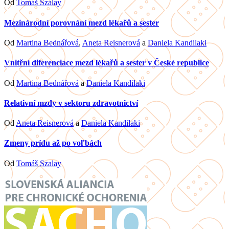
Od
Tomáš Szalay
Mezinárodní porovnání mezd lékařů a sester
Od
Martina Bednářová
,
Aneta Reisnerová
a
Daniela Kandilaki
Vnitřní diferenciace mezd lékařů a sester v České republice
Od
Martina Bednářová
a
Daniela Kandilaki
Relativní mzdy v sektoru zdravotnictví
Od
Aneta Reisnerová
a
Daniela Kandilaki
Zmeny prídu až po voľbách
Od
Tomáš Szalay