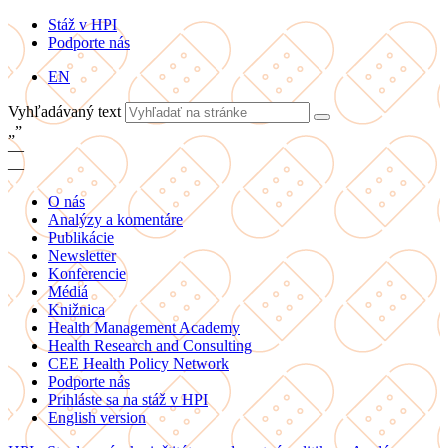
Stáž v HPI
Podporte nás
EN
Vyhľadávaný text
„
”
—
—
O nás
Analýzy a komentáre
Publikácie
Newsletter
Konferencie
Médiá
Knižnica
Health Management Academy
Health Research and Consulting
CEE Health Policy Network
Podporte nás
Prihláste sa na stáž v HPI
English version