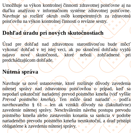
Umožňuje sa výkon kontrolnej činnosti zdravotnej poisťovne aj na
diaľku analýzou v informačnom systéme zdravotnej poisťovne.
Navrhuje sa rozšíriť okruh osôb kompetentných za zdravotnú
poisťovňu na výkon kontrolnej činnosti o revízne sestry.
Dohľad úradu pri nových skutočnostiach
Úrad pre dohľad nad zdravotnou starostlivosťou bude môcť
vykonať dohľad v tej istej veci, ak po skončení dohľadu vyjdú
najavo nové skutočnosti, ktoré neboli zohľadnené pri
predchádzajúcom dohľade.
Nútená správa
Navrhuje sa nové ustanovenie, ktoré rozširuje dôvody zavedenia
nútenej správy nad zdravotnou poisťovňou o prípad, keď sa
nepodarí uskutočniť nariadený prevod poistného kmeňa (viď vyššie
Prevod poistného kmeňa
). Ten môže úrad nariadiť – podľa
navrhovaného § 61 – len ak vznikli dôvody na (fakultatívne)
zavedenie nútenej správy. Neschválením návrhu postupu prevodu
poistného kmeňa alebo zastavením konania sa sankcia v podobe
nariadeného prevodu poistného kmeňa neuskutoční, a úrad pristúpi
obligatórne k zavedeniu nútenej správy.