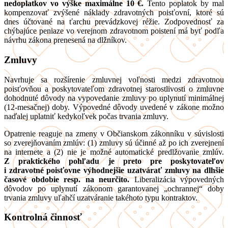
nedoplatkov vo výške maximálne 10 €.
Tento poplatok by mal
kompenzovať zvýšené náklady zdravotných poisťovní, ktoré sú
dnes účtované na ťarchu prevádzkovej réžie. Zodpovednosť za
chýbajúce peniaze vo verejnom zdravotnom poistení má byť podľa
návrhu zákona prenesená na dlžníkov.
Zmluvy
Navrhuje sa rozšírenie zmluvnej voľnosti medzi zdravotnou
poisťovňou a poskytovateľom zdravotnej starostlivosti o zmluvne
dohodnuté dôvody na vypovedanie zmluvy po uplynutí minimálnej
(12-mesačnej) doby. Výpovedné dôvody uvedené v zákone možno
naďalej uplatniť kedykoľvek počas trvania zmluvy.
Opatrenie reaguje na zmeny v Občianskom zákonníku v súvislosti
so zverejňovaním zmlúv: (1) zmluvy sú účinné až po ich zverejnení
na internete a (2) nie je možné automatické predlžovanie zmlúv.
Z praktického pohľadu je preto pre poskytovateľov
i zdravotné poisťovne výhodnejšie uzatvárať zmluvy na dlhšie
časové obdobie resp. na neurčito.
Liberalizácia výpovedných
dôvodov po uplynutí zákonom garantovanej „ochrannej“ doby
trvania zmluvy uľahčí uzatváranie takéhoto typu kontraktov.
Kontrolná činnosť