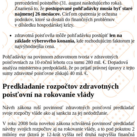
prerozdelení poistného (31. august nasledujúceho roka).
Znamená to, že
postupované pohľadávky musia byť staré
najmenej 26 mesiacov.
Cieľom opatrenia je ochrana
podnikov, ktoré sa dostali do finančných problémov
v dôsledku hospodárskej krízy.
zdravotná poisťovňa môže pohľadávku postúpiť
len na
základe výberového konania,
kde rozhodujúcim faktorom je
najvýhodnejšia cena.
Pohľadávky na povinnom zdravotnom tvoria v zdravotných
poisťovniach za 10-ročnú lehotu cca sumu 280 mil. €. Dopadová
analýza ministerstva predpokladá, že po prijatí právnej úpravy z tejto
sumy zdravotné poisťovne získajú 40 mil. €.
Predkladanie rozpočtov zdravotných
poisťovní na rokovanie vlády
Návrh zákona ruší povinnosť zdravotných poisťovní predkladať
svoje rozpočty vláde ako aj sankciu za jej nedodržanie.
V roku 2008 bola novelou zákona schválená povinnosť predkladať
návrhy svojich rozpočtov aj na rokovanie vlády, a to pod pokutou 2
milióny eur (ktorá je 12-krát vyššia než druhá najvyššia finančná