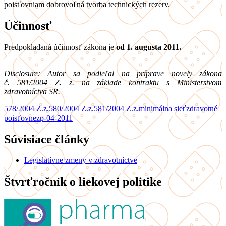
poisťovniam dobrovoľná tvorba technických rezerv.
Účinnosť
Predpokladaná účinnosť zákona je
od 1. augusta 2011.
Disclosure:
Autor sa podieľal na príprave novely zákona
č. 581/2004 Z. z. na základe kontraktu s Ministerstvom
zdravotníctva SR.
578/2004 Z.z.
580/2004 Z.z.
581/2004 Z.z.
minimálna sieť
zdravotné
poisťovne
zp-04-2011
Súvisiace články
Legislatívne zmeny v zdravotníctve
Štvrťročník o liekovej politike