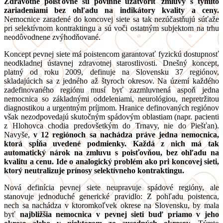
Zdravotné poisťovne sú povinné uzatvoriť zmluvy s týmito
zariadeniami bez ohľadu na indikátory kvality a ceny.
Nemocnice zaradené do koncovej siete sa tak nezúčastňujú súťaže
pri selektívnom kontraktingu a sú voči ostatným subjektom na trhu
neodôvodnene zvýhodňované.
Koncept pevnej siete má poistencom garantovať fyzickú dostupnosť
neodkladnej ústavnej zdravotnej starostlivosti. Dnešný koncept,
platný od roku 2009, definuje na Slovensku 37 regiónov,
skladajúcich sa z jedného až štyroch okresov. Na území každého
zadefinovaného regiónu musí byť zazmluvnená aspoň jedna
nemocnica so základnými oddeleniami, neurológiou, nepretržitou
diagnostikou a urgentným príjmom. Hranice definovaných regiónov
však nezodpovedajú skutočným spádovým oblastiam (napr. pacienti
z Hlohovca chodia predovšetkým do Trnavy, nie do Piešťan).
Navyše,
v 12 regiónoch sa nachádza práve jedna nemocnica,
ktorá spĺňa uvedené podmienky. Každá z nich má tak
automatický nárok na zmluvu s poisťovňou, bez ohľadu na
kvalitu a cenu. Ide o analogický problém ako pri koncovej sieti,
ktorý neutralizuje prínosy selektívneho kontraktingu.
Nová definícia pevnej siete neupravuje spádové regióny, ale
stanovuje jednoduché generické pravidlo: Z pohľadu poistenca,
nech sa nachádza v ktoromkoľvek okrese na Slovensku, by mala
byť
najbližšia nemocnica v pevnej sieti buď priamo v jeho