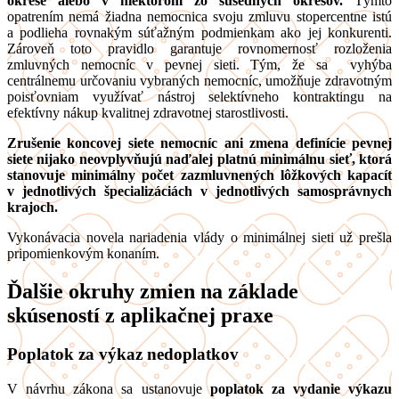
okrese alebo v niektorom zo susedných okresov.
Týmto
opatrením nemá žiadna nemocnica svoju zmluvu stopercentne istú
a podlieha rovnakým súťažným podmienkam ako jej konkurenti.
Zároveň toto pravidlo garantuje rovnomernosť rozloženia
zmluvných nemocníc v pevnej sieti. Tým, že sa vyhýba
centrálnemu určovaniu vybraných nemocníc, umožňuje zdravotným
poisťovniam využívať nástroj selektívneho kontraktingu na
efektívny nákup kvalitnej zdravotnej starostlivosti.
Zrušenie koncovej siete nemocníc ani zmena definície pevnej
siete nijako neovplyvňujú naďalej platnú minimálnu sieť, ktorá
stanovuje minimálny počet zazmluvnených lôžkových kapacít
v jednotlivých špecializáciách v jednotlivých samosprávnych
krajoch.
Vykonávacia novela nariadenia vlády o minimálnej sieti už prešla
pripomienkovým konaním.
Ďalšie okruhy zmien na základe
skúseností z aplikačnej praxe
Poplatok za výkaz nedoplatkov
V návrhu zákona sa ustanovuje
poplatok za vydanie výkazu