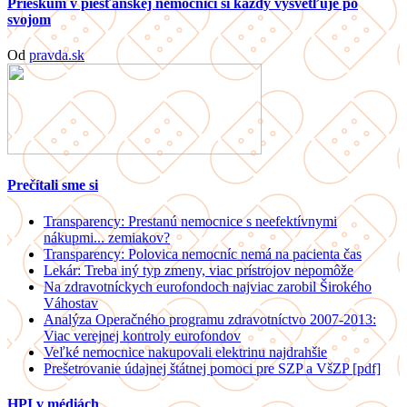
Prieskum v piešťanskej nemocnici si každý vysvetľuje po
svojom
Od
pravda.sk
Prečítali sme si
Transparency: Prestanú nemocnice s neefektívnymi
nákupmi... zemiakov?
Transparency: Polovica nemocníc nemá na pacienta čas
Lekár: Treba iný typ zmeny, viac prístrojov nepomôže
Na zdravotníckych eurofondoch najviac zarobil Širokého
Váhostav
Analýza Operačného programu zdravotníctvo 2007-2013:
Viac verejnej kontroly eurofondov
Veľké nemocnice nakupovali elektrinu najdrahšie
Prešetrovanie údajnej štátnej pomoci pre SZP a VšZP [pdf]
HPI v médiách