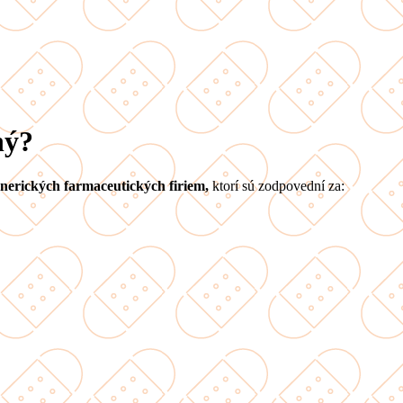
ný?
nerických farmaceutických firiem,
ktorí sú zodpovední za: