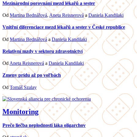
Mezinárodní porovnání mezd lékařů a sester
Od
Martina Bednářová
,
Aneta Reisnerová
a
Daniela Kandilaki
Vnitřní diferenciace mezd lékařů a sester v České republice
Od
Martina Bednářová
a
Daniela Kandilaki
Relativní mzdy v sektoru zdravotnictví
Od
Aneta Reisnerová
a
Daniela Kandilaki
Zmeny prídu až po voľbách
Od
Tomáš Szalay
Monitoring
Prečo liečba neplodnosti láka oligarchov