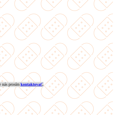
e nás prosím
kontaktovať
.