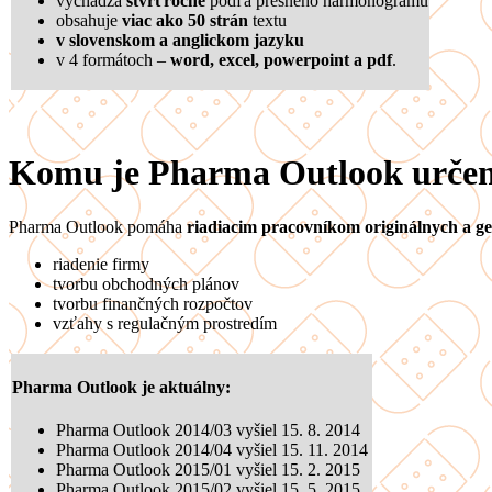
vychádza
štvrťročne
podľa presného harmonogramu
obsahuje
viac ako 50 strán
textu
v slovenskom a anglickom jazyku
v 4 formátoch –
word, excel, powerpoint a pdf
.
Komu je Pharma Outlook urče
Pharma Outlook pomáha
riadiacim pracovníkom originálnych a ge
riadenie firmy
tvorbu obchodných plánov
tvorbu finančných rozpočtov
vzťahy s regulačným prostredím
Pharma Outlook je
aktuálny
:
Pharma Outlook 2014/03 vyšiel 15. 8. 2014
Pharma Outlook 2014/04 vyšiel 15. 11. 2014
Pharma Outlook 2015/01 vyšiel 15. 2. 2015
Pharma Outlook 2015/02 vyšiel 15. 5. 2015