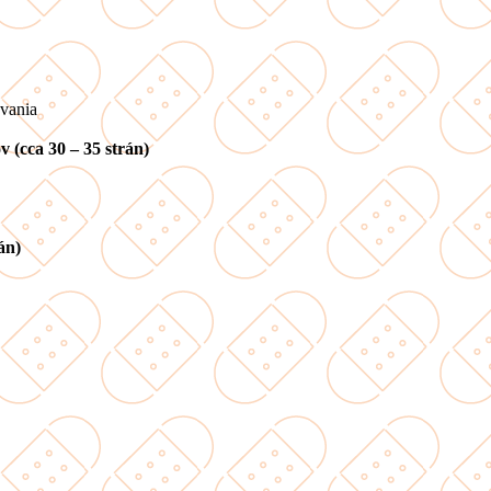
ovania
 (cca 30 – 35 strán)
án)