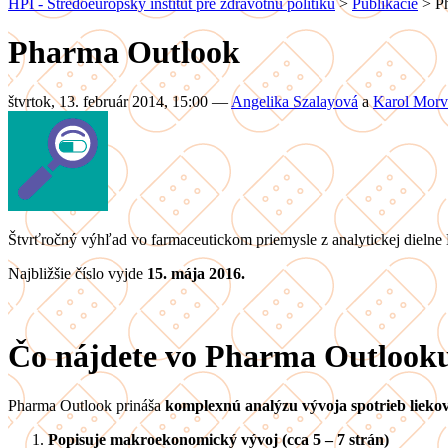
HPI - Stredoeurópsky inštitút pre zdravotnú politiku
>
Publikácie
>
P
Pharma Outlook
štvrtok, 13. február 2014, 15:00
—
Angelika Szalayová
a
Karol Morv
Štvrťročný výhľad vo farmaceutickom priemysle z analytickej dielne
Najbližšie číslo vyjde
15. mája 2016.
Čo nájdete vo Pharma Outlook
Pharma Outlook prináša
komplexnú analýzu vývoja spotrieb lieko
Popisuje makroekonomický vývoj (cca 5 – 7 strán)