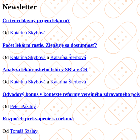
Newsletter
Čo tvorí hlavný príjem lekární?
Od
Katarína Skybová
Počet lekární rastie. Zlepšuje sa dostupnosť?
Od
Katarína Skybová
a
Katarína Šterbová
Analýza lekárenského trhu v SR a v ČR
Od
Katarína Skybová
a
Katarína Šterbová
Odvodový bonus v kontexte reformy verejného zdravotného pois
Od
Peter Pažitný
Rozpočet: prekvapenie sa nekoná
Od
Tomáš Szalay