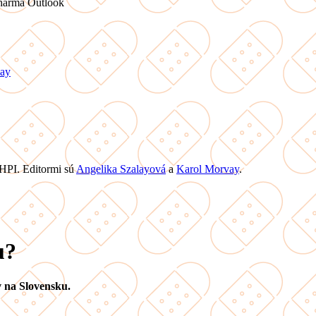
harma Outlook
ay
 HPI. Editormi sú
Angelika Szalayová
a
Karol Morvay
.
u?
v na Slovensku.