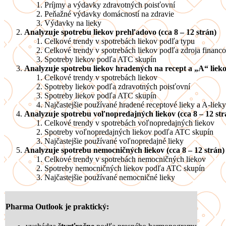
Príjmy a výdavky zdravotných poisťovní
Peňažné výdavky domácností na zdravie
Výdavky na lieky
Analyzuje spotrebu liekov prehľadovo (cca 8 – 12 strán)
Celkové trendy v spotrebách liekov podľa typu
Celkové trendy v spotrebách liekov podľa zdroja financ
Spotreby liekov podľa ATC skupín
Analyzuje spotrebu liekov hradených na recept a „A“ liekov
Celkové trendy v spotrebách liekov
Spotreby liekov podľa zdravotných poisťovní
Spotreby liekov podľa ATC skupín
Najčastejšie používané hradené receptové lieky a A-lieky
Analyzuje spotrebu voľnopredajných liekov (cca 8 – 12 str
Celkové trendy v spotrebách voľnopredajných liekov
Spotreby voľnopredajných liekov podľa ATC skupín
Najčastejšie používané voľnopredajné lieky
Analyzuje spotrebu nemocničných liekov (cca 8 – 12 strán)
Celkové trendy v spotrebách nemocničných liekov
Spotreby nemocničných liekov podľa ATC skupín
Najčastejšie používané nemocničné lieky
Pharma Outlook je
praktický
: