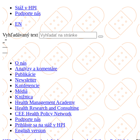
Stáž v HPI
Podporte nás
EN
Vyhľadávaný text
„
”
—
—
O nás
Analýzy a komentáre
Publikácie
Newsletter
Konferencie
Médiá
Knižnica
Health Management Academy
Health Research and Consulting
CEE Health Policy Network
Podporte nás
Prihláste sa na stáž v HPI
English version