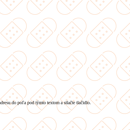
dresu do poľa pod týmto textom a stlačte tlačidlo.