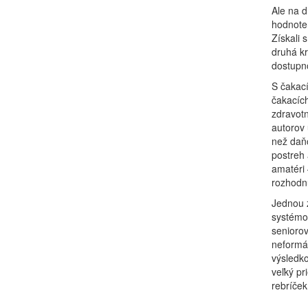
Ale na d
hodnoten
Získali 
druhá kr
dostupno
S čakací
čakacích
zdravotn
autorov 
než daň
postreh 
amatéri 
rozhodnu
Jednou z
systémov
seniorov
neformál
výsledko
veľký pr
rebríček