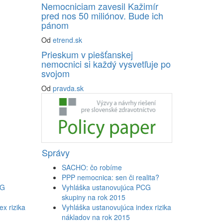
Nemocniciam zavesil Kažimír
pred nos 50 miliónov. Bude ich
pánom
Od
etrend.sk
Prieskum v piešťanskej
nemocnici si každý vysvetľuje po
svojom
Od
pravda.sk
Správy
SACHO: čo robíme
PPP nemocnica: sen či realita?
CG
Vyhláška ustanovujúca PCG
skupiny na rok 2015
x rizika
Vyhláška ustanovujúca index rizika
nákladov na rok 2015