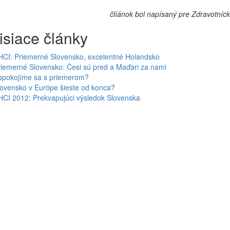
člíánok bol napísaný pre Zdravotníc
isiace články
HCI: Priemerné Slovensko, excelentné Holandsko
iemerné Slovensko: Česi sú pred a Maďari za nami
spokojíme sa s priemerom?
lovensko v Európe šieste od konca?
HCI 2012: Prekvapujúci výsledok Slovenska