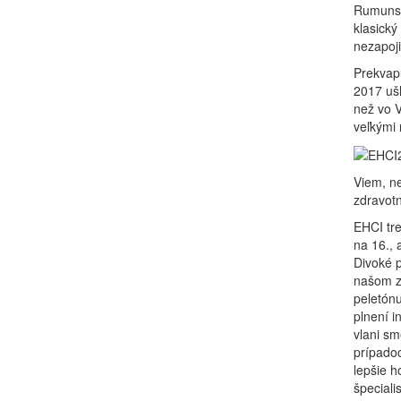
Rumunsk
klasický
nezapoji
Prekvap
2017 uš
než vo V
veľkými 
Viem, n
zdravotn
EHCI tre
na 16., 
Divoké 
našom zd
peletónu
plnení i
vlani sm
prípadoc
lepšie h
špeciali