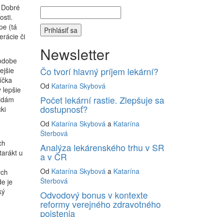
. Dobré
osti.
pe (tá
rácie či
Newsletter
podobe
Čo tvorí hlavný príjem lekární?
ejšie
íčka
Od
Katarína Skybová
 lepšie
Počet lekární rastie. Zlepšuje sa
ridám
dostupnosť?
ki
Od
Katarína Skybová
a
Katarína
Šterbová
ch
Analýza lekárenského trhu v SR
tarákt u
a v ČR
Od
Katarína Skybová
a
Katarína
ých
Šterbová
e je
ký
Odvodový bonus v kontexte
reformy verejného zdravotného
poistenia