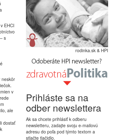
ú
a
 v EHCI
tníctvo
 – s
rodinka.sk & HPI
ké
y neskôr
iečok.
zmien v
Prihláste sa na
trede
om
odber newslettera
lo, ale
Ak sa chcete prihlásiť k odberu
i dostať
newsletteru, zadajte svoju e-mailovú
 k
adresu do poľa pod týmto textom a
stlačte tlačidlo.