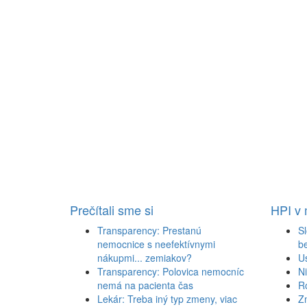
Prečítali sme si
HPI v
Transparency: Prestanú
Sl
nemocnice s neefektívnymi
b
nákupmi... zemiakov?
U
Transparency: Polovica nemocníc
N
nemá na pacienta čas
R
Lekár: Treba iný typ zmeny, viac
Z