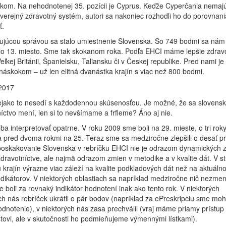
om. Na nehodnotenej 35. pozícii je Cyprus. Keďže Cyperčania nemaj
 verejný zdravotný systém, autori sa nakoniec rozhodli ho do porovnani
ť.
ujúcou správou sa stalo umiestnenie Slovenska. So 749 bodmi sa nám
lo 13. miesto. Sme tak skokanom roka. Podľa EHCI máme lepšie zdravo
eľkej Británii, Španielsku, Taliansku či v Českej republike. Pred nami je
náskokom – už len elitná dvanástka krajín s viac než 800 bodmi.
ejako to nesedí s každodennou skúsenosťou. Je možné, že sa slovens
íctvo mení, len si to nevšímame a frfleme? Áno aj nie.
ba interpretovať opatrne. V roku 2009 sme boli na 29. mieste, o tri rok
a pred dvoma rokmi na 25. Teraz sme sa medziročne zlepšili o desať pr
poskakovanie Slovenska v rebríčku EHCI nie je odrazom dynamických 
ravotníctve, ale najmä odrazom zmien v metodike a v kvalite dát. V s
 krajín výrazne viac záleží na kvalite podkladových dát než na aktuáln
ndikátorov. V niektorých oblastiach sa napríklad medziročne nič nezmeni
e boli za rovnaký indikátor hodnotení inak ako tento rok. V niektorých
h nás rebríček ukrátil o pár bodov (napríklad za ePreskripciu sme mohl
odnotenie), v niektorých nás zasa prechválil (vraj máme priamy prístup
stovi, ale v skutočnosti ho podmieňujeme výmennými lístkami).