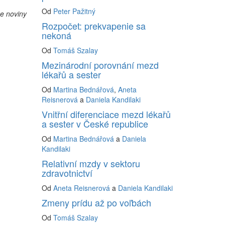
Od
Peter Pažitný
ke noviny
Rozpočet: prekvapenie sa
nekoná
Od
Tomáš Szalay
Mezinárodní porovnání mezd
lékařů a sester
Od
Martina Bednářová
,
Aneta
Reisnerová
a
Daniela Kandilaki
Vnitřní diferenciace mezd lékařů
a sester v České republice
Od
Martina Bednářová
a
Daniela
Kandilaki
Relativní mzdy v sektoru
zdravotnictví
Od
Aneta Reisnerová
a
Daniela Kandilaki
Zmeny prídu až po voľbách
Od
Tomáš Szalay