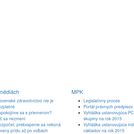
 médiách
MPK
ovenské zdravotníctvo nie je
Legislatívny proces
ezplatné
Portál právnych predpisov
spokojíme sa s priemerom?
Vyhláška ustanovujúca P
ič sa nezmení
skupiny na rok 2015
ozpočet: prekvapenie sa nekoná
Vyhláška ustanovujúca inde
meny prídu až po voľbách
nákladov na rok 2015