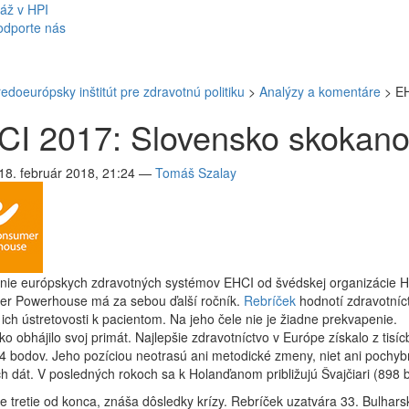
áž v HPI
odporte nás
redoeurópsky inštitút pre zdravotnú politiku
>
Analýzy a komentáre
>
EH
CI 2017: Slovensko skokan
18. február 2018, 21:24
—
Tomáš Szalay
nie európskych zdravotných systémov EHCI od švédskej organizácie H
r Powerhouse má za sebou ďalší ročník.
Rebríček
hodnotí zdravotníc
ich ústretovosti k pacientom. Na jeho čele nie je žiadne prekvapenie.
o obhájilo svoj primát. Najlepšie zdravotníctvo v Európe získalo z tisí
4 bodov. Jeho pozíciou neotrasú ani metodické zmeny, niet ani pochyb
ich dát. V posledných rokoch sa k Holanďanom približujú Švajčiari (898 
e tretie od konca, znáša dôsledky krízy. Rebríček uzatvára 33. Bulhars