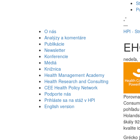
St
P
„
”
—
O nás
HPI - St
Analýzy a komentáre
EH
Publikácie
Newsletter
Konferencie
nedeľa, 
Médiá
Knižnica
Health Management Academy
Health Research and Consulting
CEE Health Policy Network
Podporte nás
Porovna
Prihláste sa na stáž v HPI
Consume
English version
pohľadu 
Holandsk
škály 92
kvalite 
Grécko j