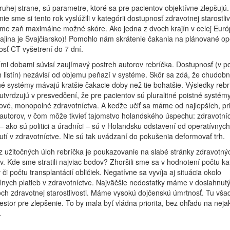
ruhej strane, sú parametre, ktoré sa pre pacientov objektívne zlepšujú
ie sme si tento rok vyslúžili v kategórii dostupnosť zdravotnej starostliv
sme zaň maximálne možné skóre. Ako jedna z dvoch krajín v celej Euró
ajina je Švajčiarsko)! Pomohlo nám skrátenie čakania na plánované ope
sť CT vyšetrení do 7 dní.
mi dobami súvisí zaujímavý postreh autorov rebríčka. Dostupnosť (v 
 listín) nezávisí od objemu peňazí v systéme. Skôr sa zdá, že chudobn
é systémy mávajú kratšie čakacie doby než tie bohatšie. Výsledky rebr
utvrdzujú v presvedčení, že pre pacientov sú pluralitné poistné systémy
ové, monopolné zdravotníctva. A keďže učiť sa máme od najlepších, p
autorov, v čom môže tkvieť tajomstvo holandského úspechu: zdravotníc
– ako sú politici a úradníci – sú v Holandsku odstavení od operatívnych
tí v zdravotníctve. Nie sú tak uvádzaní do pokušenia deformovať trh.
 užitočných úloh rebríčka je poukazovanie na slabé stránky zdravotný
. Kde sme stratili najviac bodov? Zhoršili sme sa v hodnotení počtu ka
 či počtu transplantácií obličiek. Negatívne sa vyvíja aj situácia okolo
nych platieb v zdravotníctve. Najväčšie nedostatky máme v dosiahnut
ch zdravotnej starostlivosti. Máme vysokú dojčenskú úmrtnosť. Tu všad
iestor pre zlepšenie. To by mala byť vládna priorita, bez ohľadu na neja
.