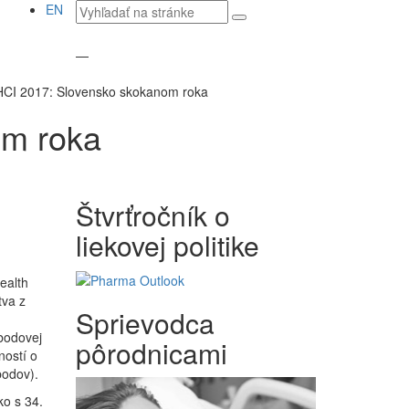
Vyhľadávaný
EN
text
—
CI 2017: Slovensko skokanom roka
om roka
Štvrťročník o
liekovej politike
ealth
tva z
Sprievodca
cbodovej
pôrodnicami
ností o
bodov).
ko s 34.