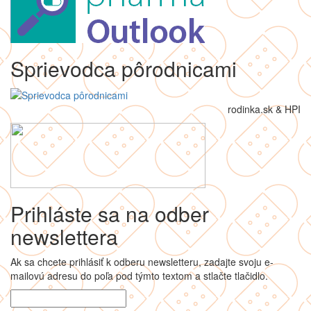
Sprievodca pôrodnicami
rodinka.sk & HPI
Prihláste sa na odber
newslettera
Ak sa chcete prihlásiť k odberu newsletteru, zadajte svoju e-
mailovú adresu do poľa pod týmto textom a stlačte tlačidlo.