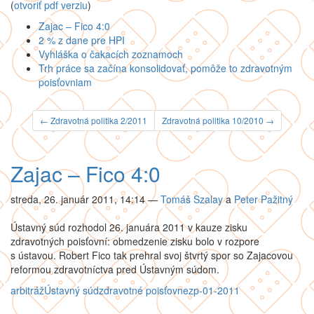
(
otvoriť pdf verziu
)
Zajac – Fico 4:0
2 % z dane pre HPI
Vyhláška o čakacích zoznamoch
Trh práce sa začína konsolidovať, pomôže to zdravotným
poisťovniam
← Zdravotná politika 2/2011
Zdravotná politika 10/2010 →
Zajac – Fico 4:0
streda, 26. január 2011, 14:14
—
Tomáš Szalay
a
Peter Pažitný
Ústavný súd rozhodol 26. januára 2011 v kauze zisku
zdravotných poisťovní: obmedzenie zisku bolo v rozpore
s ústavou. Robert Fico tak prehral svoj štvrtý spor so Zajacovou
reformou zdravotníctva pred Ústavným súdom.
arbitráž
Ústavný súd
zdravotné poisťovne
zp-01-2011