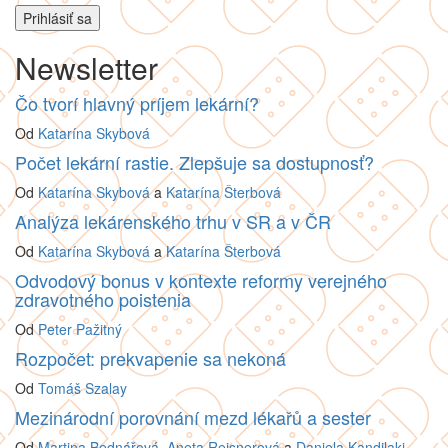
Newsletter
Čo tvorí hlavný príjem lekární?
Od
Katarína Skybová
Počet lekární rastie. Zlepšuje sa dostupnosť?
Od
Katarína Skybová
a
Katarína Šterbová
Analýza lekárenského trhu v SR a v ČR
Od
Katarína Skybová
a
Katarína Šterbová
Odvodový bonus v kontexte reformy verejného
zdravotného poistenia
Od
Peter Pažitný
Rozpočet: prekvapenie sa nekoná
Od
Tomáš Szalay
Mezinárodní porovnání mezd lékařů a sester
Od
Martina Bednářová
,
Aneta Reisnerová
a
Daniela Kandilaki