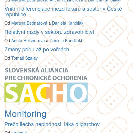
Vnitřní diferenciace mezd lékařů a sester v České
republice
Od
Martina Bednářová
a
Daniela Kandilaki
Relativní mzdy v sektoru zdravotnictví
Od
Aneta Reisnerová
a
Daniela Kandilaki
Zmeny prídu až po voľbách
Od
Tomáš Szalay
Monitoring
Prečo liečba neplodnosti láka oligarchov
Od
etrend.sk