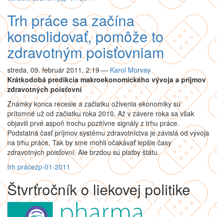
Trh práce sa začína
konsolidovať, pomôže to
zdravotným poisťovniam
streda, 09. február 2011, 2:19
—
Karol Morvay
Krátkodobá predikcia makroekonomického vývoja a príjmov
zdravotných poisťovní
Známky konca recesie a začiatku oživenia ekonomiky sú
prítomné už od začiatku roka 2010. Až v závere roka sa však
objavili prvé aspoň trochu pozitívne signály z trhu práce.
Podstatná časť príjmov systému zdravotníctva je závislá od vývoja
na trhu práce. Tak by sme mohli očakávať lepšie časy
zdravotných poisťovní. Ale brzdou sú platby štátu.
trh práce
zp-01-2011
Štvrťročník o liekovej politike