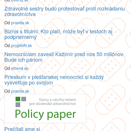
Zdravotné sestry budú protestovať proti rozkrádaniu
zdravotníctva
Od
pravda.sk
Biznis s titulmi: Kto platí, môže byť v testoch aj
podpriemerný
Od
projektN.sk
Nemocniciam zavesil Kažimír pred nos 50 miliónov.
Bude ich pánom
Od
etrend.sk
Prieskum v piešťanskej nemocnici si každý
vysvetľuje po svojom
Od
pravda.sk
Prečítali sme si