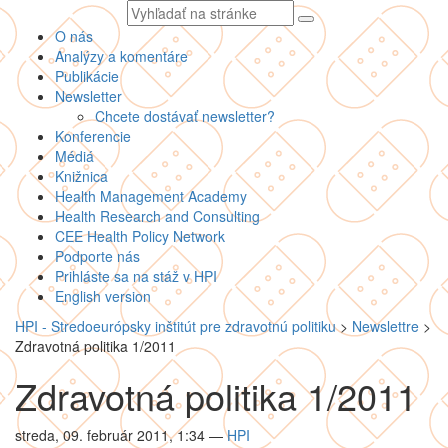
Vyhľadávaný
text
O nás
Analýzy a komentáre
Publikácie
Newsletter
Chcete dostávať newsletter?
Konferencie
Médiá
Knižnica
Health Management Academy
Health Research and Consulting
CEE Health Policy Network
Podporte nás
Prihláste sa na stáž v HPI
English version
HPI - Stredoeurópsky inštitút pre zdravotnú politiku
>
Newslettre
>
Zdravotná politika 1/2011
Zdravotná politika 1/2011
streda, 09. február 2011, 1:34
—
HPI