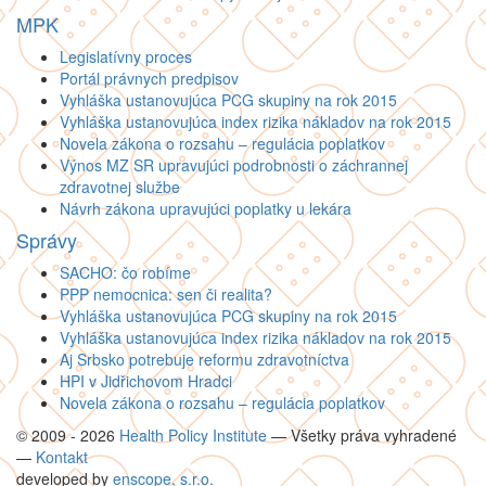
MPK
Legislatívny proces
Portál právnych predpisov
Vyhláška ustanovujúca PCG skupiny na rok 2015
Vyhláška ustanovujúca index rizika nákladov na rok 2015
Novela zákona o rozsahu – regulácia poplatkov
Výnos MZ SR upravujúci podrobnosti o záchrannej
zdravotnej službe
Návrh zákona upravujúci poplatky u lekára
Správy
SACHO: čo robíme
PPP nemocnica: sen či realita?
Vyhláška ustanovujúca PCG skupiny na rok 2015
Vyhláška ustanovujúca index rizika nákladov na rok 2015
Aj Srbsko potrebuje reformu zdravotníctva
HPI v Jidřichovom Hradci
Novela zákona o rozsahu – regulácia poplatkov
© 2009 - 2026
Health Policy Institute
—
Všetky práva vyhradené
—
Kontakt
developed by
enscope, s.r.o.