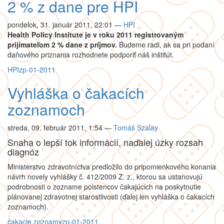
2 % z dane pre HPI
pondelok, 31. január 2011, 22:01
—
HPI
Health Policy Institute je v roku 2011 registrovaným
prijímateľom 2 % dane z príjmov.
Budeme radi, ak sa pri podaní
daňového priznania rozhodnete podporiť náš inštitút.
HPI
zp-01-2011
Vyhláška o čakacích
zoznamoch
streda, 09. február 2011, 1:54
—
Tomáš Szalay
Snaha o lepší tok informácií, naďalej úzky rozsah
diagnóz
Ministerstvo zdravotníctva predložilo do pripomienkového konania
návrh novely vyhlášky č. 412/2009 Z. z., ktorou sa ustanovujú
podrobnosti o zozname poistencov čakajúcich na poskytnutie
plánovanej zdravotnej starostlivosti (ďalej len vyhláška o čakacích
zoznamoch).
čakacie zoznamy
zp-01-2011