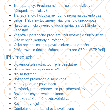
Transparency: Prestanú nemocnice s neefektívnymi
nákupmi... zemiakov?
Transparency: Polovica nemocníc nemá na pacienta čas
Lekár: Treba iný typ zmeny, viac prístrojov nepomôže
Na zdravotníckych eurofondoch najviac zarobil Širokého
Váhostav
Analýza Operačného programu zdravotníctvo 2007-2013:
Viac verejnej kontroly eurofondov
Veľké nemocnice nakupovali elektrinu najdrahšie
Prešetrovanie údajnej štátnej pomoci pre SZP a VšZP [pdf]
HPI v médiách
Slovenské zdravotníctvo nie je bezplatné
Uspokojíme sa s priemerom?
Nič sa nezmení
Rozpočet: prekvapenie sa nekoná
Zmeny prídu až po voľbách
Eurofondy pre stavbárov, nie pre zdravotníkov
Rozpočet: chýba svetlo na konci
20 rokov súkromného zdravotníctva
Rovní a rovnejší
Odmietanie reforiem si pýta svoju cenu